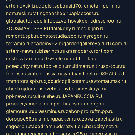
artemovskij.ru
dopler.spb.ru
aid70.ru
metall-perm.ru
ndm.msk.ru
ratingzooshop.ru
apiaccess.ru
globalautotrade.info
bezverhovskoe.ru
drsschool.ru
ZOOSMART.SPB.RU
dalakony.ru
medikijob.ru
remontt.spb.ru
photostudia.spb.ru
myragon.ru
terramia.ru
academy62.ru
gardengallereya.ru
rti.com.ru
artem-news.ru
biserinca.ru
krasnodarkurort.com
imshowtv.ru
mebel-v-tule.ru
mobtopik.ru
pcsecurity.net.ru
tool-sib.ru
multimetrunit.ru
sp-tour.ru
fan-cs.ru
santeh-russia.ru
symbian9.net.ru
DSHAIR.RU
tmmotors.spb.ru
xjocuricopii.com
musavtomat.msk.ru
obustrojdom.ru
sovetcik.ru
ybaranovskaya.ru
ppknews.ru
cult-alshei.ru
JAPANRUSSIA.RU
proekciyamebel.ru
imper-finans.ru
rim.org.ru
glamourai.ru
brassminus.ru
zabor-pro.ru
ftn.pp.ru
dorogoe58.ru
laimengpacker.ru
kuzova-zapchasti.ru
sageerp.ru
taxodrom.ru
dsrazvitie.ru
hardcity.net.ru
ratinghomegames.ru
topservice25.ru
gubernyan.ru