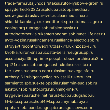
trade-farm.ru
tajuncos.ru
taksu.ru
tor-lyubov-i-grom.ru
spayderhed-2022.ru
splclub.ru
stoppamedia.ru
snow-guard.ru
slovar-ivrit.ru
cleanmedicine.ru
shkurki-karakulya.ru
kanotiforet.spb.ru
tutmassage.ru
ecolog.org.ru
praga.spb.ru
falcorussia.ru
autodoctorservis.ru
kamertondom.spb.ru
net-life.net.ru
avto-vozim.ru
sakhcamera.ru
alliance-electro.spb.ru
stroyavt.ru
controlweb1.ru
tdsak74.ru
kinzozo-ru.ru
kvotka.ru
iron-snab.ru
costa-bella.ru
eugrus.pp.ru
associaciya39.ru
primexpo.spb.ru
bezmorchin.ru
ia2.ru
cpt21.ru
ispecspb.ru
regahost.ru
kolosok-elita.ru
tae-kwon.ru
consrio.com.ru
insiam.ru
avegainfo.ru
archery161.ru
bigencyclica.ru
vlast16.ru
korru.net
sarmiento.spb.su
extelopedia.ru
lammin-suo.spb.ru
iskatour.spb.ru
snpi.org.ru
running-line.ru
krygeva-spa.ru
chel.net.ru
rust-loco.ru
dugshop.ru
hl-beta.spb.ru
school494.spb.ru
mymubaby.ru
epoha-metalband.ru
ngr.spb.ru
rusgosnews.com