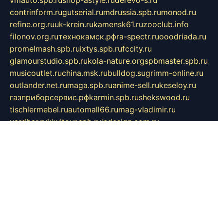
vmauto.spb.ru
shop-astyle.ru
derevo-s.ru
contrinform.ru
gutserial.ru
mdrussia.spb.ru
monod.ru
refine.org.ru
uk-krein.ru
kamensk61.ru
zooclub.info
filonov.org.ru
технокамск.рф
ra-spectr.ru
ooodriada.ru
promelmash.spb.ru
ixtys.spb.ru
fccity.ru
glamourstudio.spb.ru
kola-nature.org
spbmaster.spb.ru
musicoutlet.ru
china.msk.ru
bulldog.su
grimm-online.ru
outlander.net.ru
maga.spb.ru
anime-sell.ru
keseloy.ru
газприборсервис.рф
karmin.spb.ru
shekswood.ru
tischlermebel.ru
automall66.ru
mag-vladimir.ru
yardbar.ru
kiwitour.spb.ru
indesign.com.ru
freestylemebel.ru
bany-samara.ru
rsei.ru
naidisvoyput.ru
mgsn-invest.ru
ipkamerasannce.ru
alicante-house.ru
ibelka74.ru
cozyhouse.info
vlkargalev-studio.ru
700mb.ru
figura-ufa.ru
alina-live.ru
belarusiannews.ru
womenknow.ru
dos-vniimk.ru
sega.net.ru
dv.net.ru
phenomenonsofhistory.com
telesputnik.net.ru
wall.pp.ru
pylesosroidmi.ru