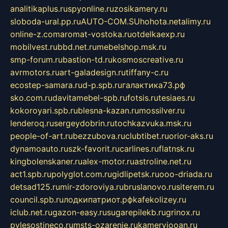
analitikaplus.ru
spyonline.ru
zosikamery.ru
sloboda-ural.pp.ru
AUTO-COM.SU
hohota.net
alimy.ru
online-z.com
aromat-vostoka.ru
otdelkaexp.ru
mobilvest.ru
bbd.net.ru
mebelshop.msk.ru
smp-forum.ru
bastion-td.ru
kosmoscreative.ru
avrmotors.ru
art-galadesign.ru
tiffany-c.ru
ecostep-samara.ru
d-p.spb.ru
галактика73.рф
sko.com.ru
davitamebel-spb.ru
fotsis.ru
tesiaes.ru
kokoroyari.spb.ru
blesna-kazan.ru
mossilver.ru
lenderoq.ru
sergeydobrin.ru
tochkazvuka.msk.ru
people-of-art.ru
bezzubova.ru
clubtibet.ru
orior-aks.ru
dynamoauto.ru
szk-favorit.ru
carlines.ru
flatnsk.ru
kingbolenskaner.ru
alex-motor.ru
astroline.net.ru
act1.spb.ru
polyglot.com.ru
gidlipetsk.ru
ooo-driada.ru
detsad125.ru
mir-zdoroviya.ru
bruslanovo.ru
siterem.ru
council.spb.ru
лодкипатриот.рф
kafekolizey.ru
iclub.net.ru
gazon-easy.ru
sugarepilekb.ru
grinox.ru
pylesostineco.ru
msts-ozarenie.ru
kameryjooan.ru