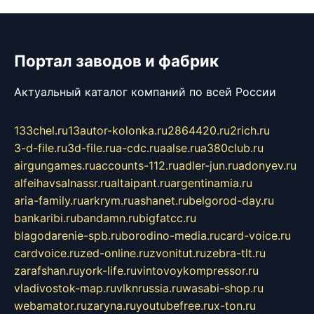
Портал заводов и фабрик
Актуальный каталог компаний по всей России
133chel.ru
13autor-kolonka.ru
2864420.ru
2rich.ru
3-d-file.ru
3d-file.ru
a-cdc.ru
aalse.ru
a380club.ru
airgungames.ru
accounts-112.ru
adler-jun.ru
adonyev.ru
alfeihavsalnassr.ru
altaipant.ru
argentinamia.ru
aria-family.ru
arkrym.ru
ashanet.ru
belgorod-day.ru
bankaribi.ru
bandamn.ru
bigfatcc.ru
blagodarenie-spb.ru
borodino-media.ru
card-voice.ru
cardvoice.ru
zed-online.ru
zvonitut.ru
zebra-tlt.ru
zarafshan.ru
york-life.ru
vintovoykompressor.ru
vladivostok-map.ru
vlknrussia.ru
wasabi-shop.ru
webamator.ru
zaryna.ru
youtubefree.ru
x-ton.ru