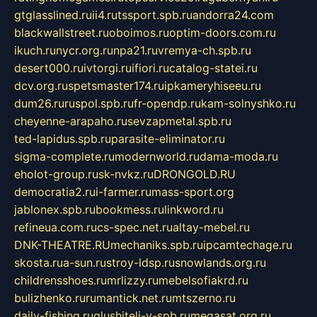
gtglasslined.ru
ii4.ru
tssport.spb.ru
andorra24.com
blackwallstreet.ru
oboimos.ru
optim-doors.com.ru
ikuch.ru
nycr.org.ru
npa21.ru
vremya-ch.spb.ru
desert000.ru
ivtorgi.ru
ifiori.ru
catalog-statei.ru
dcv.org.ru
spetsmaster174.ru
ipkameryhiseeu.ru
dum26.ru
ruspol.spb.ru
fr-opendp.ru
kam-solnyshko.ru
cheyenne-arapaho.ru
sevzapmetal.spb.ru
ted-lapidus.spb.ru
parasite-eliminator.ru
sigma-complete.ru
modernworld.ru
dama-moda.ru
eholot-group.ru
sk-nvkz.ru
DRONGOLD.RU
democratia2.ru
i-farmer.ru
mass-sport.org
jablonex.spb.ru
bookmess.ru
linkword.ru
refineua.com.ru
cs-spec.net.ru
altay-mebel.ru
DNK-THEATRE.RU
mechaniks.spb.ru
ipcamtechage.ru
skosta.ru
a-sun.ru
stroy-ldsp.ru
snowlands.org.ru
childrensshoes.ru
mrlizzy.ru
mebelsofiakrd.ru
bulizhenko.ru
rumantick.net.ru
mtszerno.ru
daily-fishing.ru
glushiteli-v-spb.ru
megasat.org.ru