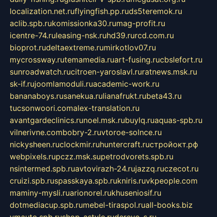
localization.net.ru
flyingfish.pp.ru
ds5teremok.ru
aclib.spb.ru
komissionka30.ru
mag-profit.ru
icentre-74.ru
leasing-nsk.ru
hd39.ru
rcd.com.ru
bioprot.ru
deltaextreme.ru
mirkotlov07.ru
mycrossway.ru
temamedia.ru
art-fusing.ru
cbslefort.ru
sunroadwatch.ru
citroen-yaroslavl.ru
ratnews.msk.ru
sk-if.ru
joomlamoduli.ru
academic-work.ru
bananaboys.ru
sanekua.ru
lianafrukt.ru
beta43.ru
tucsonwoori.com
alex-translation.ru
avantgardeclinics.ru
noel.msk.ru
buylq.ru
aquas-spb.ru
vilnerivne.com
bobry-2.ru
vtoroe-solnce.ru
nickysheen.ru
clockmir.ru
huntercraft.ru
стройокт.рф
webpixels.ru
pczz.msk.su
petrodvorets.spb.ru
nsintermed.spb.ru
avtovirazh-24.ru
jazzq.ru
czecot.ru
cruizi.spb.ru
spasskaya.spb.ru
kniris.ru
vkpeople.com
maminy-mysli.ru
arionorel.ru
khuseniosif.ru
dotmediacup.spb.ru
mebel-tiraspol.ru
all-books.biz