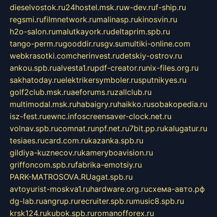
dieselvostok.ru
24hostel.msk.ru
w-dev.ru
f-ship.ru
regsmi.ru
filmnetwork.ru
malinasp.ru
kinosvin.ru
h2o-salon.ru
malutkayork.ru
deltaprim.spb.ru
tango-perm.ru
gooddir.ru
sgv.su
multiki-online.com
webkrasotki.com
cherinvest.ru
detskiy-ostrov.ru
ankou.spb.ru
alvesta1.ru
pdf-creator.ru
nix-files.org.ru
sakhatoday.ru
elektrikersymboler.ru
sputnikyes.ru
golf2club.msk.ru
aeforums.ru
zallclub.ru
multimodal.msk.ru
habaigry.ru
haikko.ru
sobakopedia.ru
isz-fest.ru
ewnc.info
screensaver-clock.net.ru
volnav.spb.ru
comnat.ru
npf.net.ru
7bit.pp.ru
kalugatur.ru
tesiaes.ru
card.com.ru
kazanka.spb.ru
gildiya-kuznecov.ru
kameryboavision.ru
griffoncom.spb.ru
fabrika-emotsiy.ru
PARK-MATROSOVA.RU
agat.spb.ru
avtoyurist-moskva1.ru
hardware.org.ru
схема-авто.рф
dg-lab.ru
angrup.ru
recruiter.spb.ru
music8.spb.ru
krsk124.ru
kubok.spb.ru
romanofforex.ru