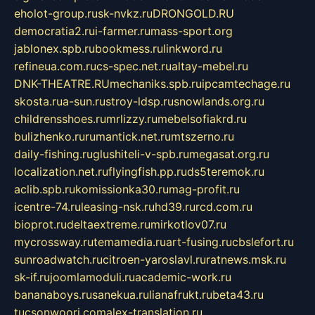
eholot-group.ru
sk-nvkz.ru
DRONGOLD.RU
democratia2.ru
i-farmer.ru
mass-sport.org
jablonex.spb.ru
bookmess.ru
linkword.ru
refineua.com.ru
cs-spec.net.ru
altay-mebel.ru
DNK-THEATRE.RU
mechaniks.spb.ru
ipcamtechage.ru
skosta.ru
a-sun.ru
stroy-ldsp.ru
snowlands.org.ru
childrensshoes.ru
mrlizzy.ru
mebelsofiakrd.ru
bulizhenko.ru
rumantick.net.ru
mtszerno.ru
daily-fishing.ru
glushiteli-v-spb.ru
megasat.org.ru
localization.net.ru
flyingfish.pp.ru
ds5teremok.ru
aclib.spb.ru
komissionka30.ru
mag-profit.ru
icentre-74.ru
leasing-nsk.ru
hd39.ru
rcd.com.ru
bioprot.ru
deltaextreme.ru
mirkotlov07.ru
mycrossway.ru
temamedia.ru
art-fusing.ru
cbslefort.ru
sunroadwatch.ru
citroen-yaroslavl.ru
ratnews.msk.ru
sk-if.ru
joomlamoduli.ru
academic-work.ru
bananaboys.ru
sanekua.ru
lianafrukt.ru
beta43.ru
tucsonwoori.com
alex-translation.ru