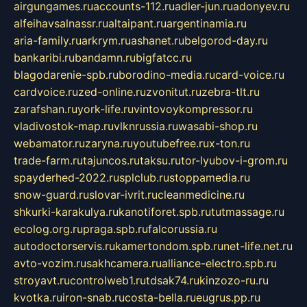
airgungames.ru
accounts-112.ru
adler-jun.ru
adonyev.ru
alfeihavsalnassr.ru
altaipant.ru
argentinamia.ru
aria-family.ru
arkrym.ru
ashanet.ru
belgorod-day.ru
bankaribi.ru
bandamn.ru
bigfatcc.ru
blagodarenie-spb.ru
borodino-media.ru
card-voice.ru
cardvoice.ru
zed-online.ru
zvonitut.ru
zebra-tlt.ru
zarafshan.ru
york-life.ru
vintovoykompressor.ru
vladivostok-map.ru
vlknrussia.ru
wasabi-shop.ru
webamator.ru
zaryna.ru
youtubefree.ru
x-ton.ru
trade-farm.ru
tajuncos.ru
taksu.ru
tor-lyubov-i-grom.ru
spayderhed-2022.ru
splclub.ru
stoppamedia.ru
snow-guard.ru
slovar-ivrit.ru
cleanmedicine.ru
shkurki-karakulya.ru
kanotiforet.spb.ru
tutmassage.ru
ecolog.org.ru
praga.spb.ru
falcorussia.ru
autodoctorservis.ru
kamertondom.spb.ru
net-life.net.ru
avto-vozim.ru
sakhcamera.ru
alliance-electro.spb.ru
stroyavt.ru
controlweb1.ru
tdsak74.ru
kinzozo-ru.ru
kvotka.ru
iron-snab.ru
costa-bella.ru
eugrus.pp.ru