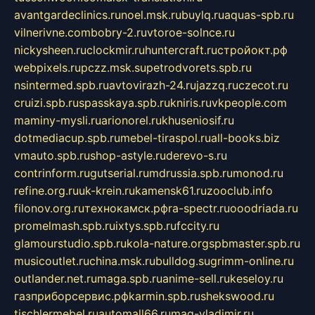
avantgardeclinics.ru
noel.msk.ru
buylq.ru
aquas-spb.ru
vilnerivne.com
bobry-2.ru
vtoroe-solnce.ru
nickysheen.ru
clockmir.ru
huntercraft.ru
стройокт.рф
webpixels.ru
pczz.msk.su
petrodvorets.spb.ru
nsintermed.spb.ru
avtovirazh-24.ru
jazzq.ru
czecot.ru
cruizi.spb.ru
spasskaya.spb.ru
kniris.ru
vkpeople.com
maminy-mysli.ru
arionorel.ru
khuseniosif.ru
dotmediacup.spb.ru
mebel-tiraspol.ru
all-books.biz
vmauto.spb.ru
shop-astyle.ru
derevo-s.ru
contrinform.ru
gutserial.ru
mdrussia.spb.ru
monod.ru
refine.org.ru
uk-krein.ru
kamensk61.ru
zooclub.info
filonov.org.ru
технокамск.рф
ra-spectr.ru
ooodriada.ru
promelmash.spb.ru
ixtys.spb.ru
fccity.ru
glamourstudio.spb.ru
kola-nature.org
spbmaster.spb.ru
musicoutlet.ru
china.msk.ru
bulldog.su
grimm-online.ru
outlander.net.ru
maga.spb.ru
anime-sell.ru
keseloy.ru
газприборсервис.рф
karmin.spb.ru
shekswood.ru
tischlermebel.ru
automall66.ru
mag-vladimir.ru