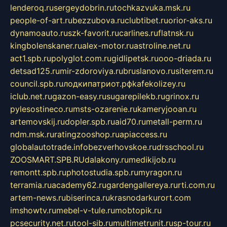
lenderoq.ru
sergeydobrin.ru
tochkazvuka.msk.ru
people-of-art.ru
bezzubova.ru
clubtibet.ru
orior-aks.ru
dynamoauto.ru
szk-favorit.ru
carlines.ru
flatnsk.ru
kingbolenskaner.ru
alex-motor.ru
astroline.net.ru
act1.spb.ru
polyglot.com.ru
gidlipetsk.ru
ooo-driada.ru
detsad125.ru
mir-zdoroviya.ru
bruslanovo.ru
siterem.ru
council.spb.ru
лодкипатриот.рф
kafekolizey.ru
iclub.net.ru
gazon-easy.ru
sugarepilekb.ru
grinox.ru
pylesostineco.ru
msts-ozarenie.ru
kameryjooan.ru
artemovskij.ru
dopler.spb.ru
aid70.ru
metall-perm.ru
ndm.msk.ru
ratingzooshop.ru
apiaccess.ru
globalautotrade.info
bezverhovskoe.ru
drsschool.ru
ZOOSMART.SPB.RU
dalakony.ru
medikijob.ru
remontt.spb.ru
photostudia.spb.ru
myragon.ru
terramia.ru
academy62.ru
gardengallereya.ru
rti.com.ru
artem-news.ru
biserinca.ru
krasnodarkurort.com
imshowtv.ru
mebel-v-tule.ru
mobtopik.ru
pcsecurity.net.ru
tool-sib.ru
multimetrunit.ru
sp-tour.ru