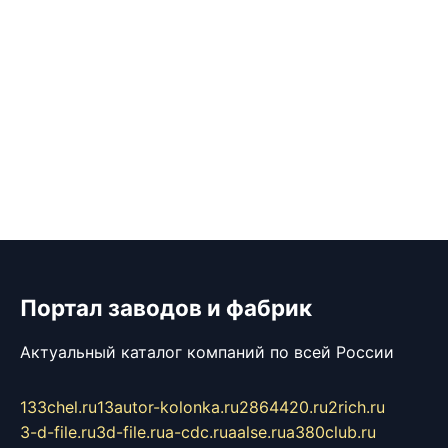
Портал заводов и фабрик
Актуальный каталог компаний по всей России
133chel.ru
13autor-kolonka.ru
2864420.ru
2rich.ru
3-d-file.ru
3d-file.ru
a-cdc.ru
aalse.ru
a380club.ru