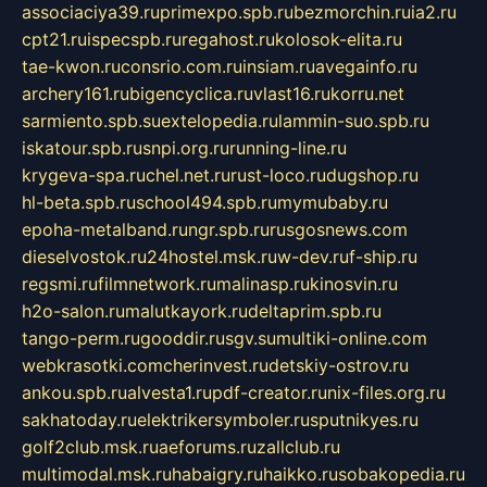
associaciya39.ru
primexpo.spb.ru
bezmorchin.ru
ia2.ru
cpt21.ru
ispecspb.ru
regahost.ru
kolosok-elita.ru
tae-kwon.ru
consrio.com.ru
insiam.ru
avegainfo.ru
archery161.ru
bigencyclica.ru
vlast16.ru
korru.net
sarmiento.spb.su
extelopedia.ru
lammin-suo.spb.ru
iskatour.spb.ru
snpi.org.ru
running-line.ru
krygeva-spa.ru
chel.net.ru
rust-loco.ru
dugshop.ru
hl-beta.spb.ru
school494.spb.ru
mymubaby.ru
epoha-metalband.ru
ngr.spb.ru
rusgosnews.com
dieselvostok.ru
24hostel.msk.ru
w-dev.ru
f-ship.ru
regsmi.ru
filmnetwork.ru
malinasp.ru
kinosvin.ru
h2o-salon.ru
malutkayork.ru
deltaprim.spb.ru
tango-perm.ru
gooddir.ru
sgv.su
multiki-online.com
webkrasotki.com
cherinvest.ru
detskiy-ostrov.ru
ankou.spb.ru
alvesta1.ru
pdf-creator.ru
nix-files.org.ru
sakhatoday.ru
elektrikersymboler.ru
sputnikyes.ru
golf2club.msk.ru
aeforums.ru
zallclub.ru
multimodal.msk.ru
habaigry.ru
haikko.ru
sobakopedia.ru