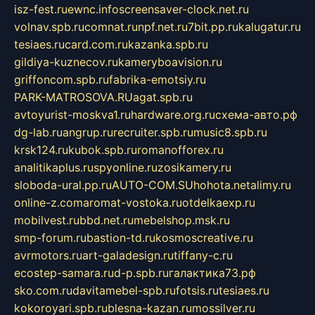
isz-fest.ru
ewnc.info
screensaver-clock.net.ru
volnav.spb.ru
comnat.ru
npf.net.ru
7bit.pp.ru
kalugatur.ru
tesiaes.ru
card.com.ru
kazanka.spb.ru
gildiya-kuznecov.ru
kameryboavision.ru
griffoncom.spb.ru
fabrika-emotsiy.ru
PARK-MATROSOVA.RU
agat.spb.ru
avtoyurist-moskva1.ru
hardware.org.ru
схема-авто.рф
dg-lab.ru
angrup.ru
recruiter.spb.ru
music8.spb.ru
krsk124.ru
kubok.spb.ru
romanofforex.ru
analitikaplus.ru
spyonline.ru
zosikamery.ru
sloboda-ural.pp.ru
AUTO-COM.SU
hohota.net
alimy.ru
online-z.com
aromat-vostoka.ru
otdelkaexp.ru
mobilvest.ru
bbd.net.ru
mebelshop.msk.ru
smp-forum.ru
bastion-td.ru
kosmoscreative.ru
avrmotors.ru
art-galadesign.ru
tiffany-c.ru
ecostep-samara.ru
d-p.spb.ru
галактика73.рф
sko.com.ru
davitamebel-spb.ru
fotsis.ru
tesiaes.ru
kokoroyari.spb.ru
blesna-kazan.ru
mossilver.ru