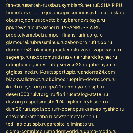
fan-cs.ru
santeh-russia.ru
symbian9.net.ru
DSHAIR.RU
tmmotors.spb.ru
xjocuricopii.com
musavtomat.msk.ru
obustrojdom.ru
sovetcik.ru
ybaranovskaya.ru
ppknews.ru
cult-alshei.ru
JAPANRUSSIA.RU
proekciyamebel.ru
imper-finans.ru
rim.org.ru
glamourai.ru
brassminus.ru
zabor-pro.ru
ftn.pp.ru
dorogoe58.ru
laimengpacker.ru
kuzova-zapchasti.ru
sageerp.ru
taxodrom.ru
dsrazvitie.ru
hardcity.net.ru
ratinghomegames.ru
topservice25.ru
gubernyan.ru
gtglasslined.ru
ii4.ru
tssport.spb.ru
andorra24.com
blackwallstreet.ru
oboimos.ru
optim-doors.com.ru
ikuch.ru
nycr.org.ru
npa21.ru
vremya-ch.spb.ru
desert000.ru
ivtorgi.ru
ifiori.ru
catalog-statei.ru
dcv.org.ru
spetsmaster174.ru
ipkameryhiseeu.ru
dum26.ru
ruspol.spb.ru
fr-opendp.ru
kam-solnyshko.ru
cheyenne-arapaho.ru
sevzapmetal.spb.ru
ted-lapidus.spb.ru
parasite-eliminator.ru
sigma-complete.ru
modernworld.ru
dama-moda.ru