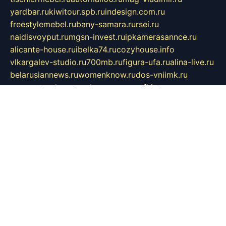
yardbar.ru
kiwitour.spb.ru
indesign.com.ru
freestylemebel.ru
bany-samara.ru
rsei.ru
naidisvoyput.ru
mgsn-invest.ru
ipkamerasannce.ru
alicante-house.ru
ibelka74.ru
cozyhouse.info
vlkargalev-studio.ru
700mb.ru
figura-ufa.ru
alina-live.ru
belarusiannews.ru
womenknow.ru
dos-vniimk.ru
sega.net.ru
dv.net.ru
phenomenonsofhistory.com
telesputnik.net.ru
wall.pp.ru
pylesosroidmi.ru
gtc-clan.ru
cligs.ru
bibikazap.ru
popova.org.ru
netwhistler.spb.ru
bellvil.ru
bonzon.ru
iss-vladik.ru
defiparis.net.ru
las-gryzas.ru
amku.ru
electednews.spb.ru
feather.org.ru
spar72.ru
tankiigri.ru
dominus.com.ru
ibtree.ru
sanykool.pp.ru
unixlib.org.ru
menatep.spb.ru
gartenterrassen.ru
printeka.ru
skvozilka.com.ru
parkovka-pub.ru
lovemobi.ru
art-ru.ru
emulatorz.com.ru
alucomp.com.ru
tatforum.com.ru
alternativa-profi.ru
dermakler.ru
artsurvey.ru
aredir.ru
khimspas.ru
centr-maxi.ru
2018r.ru