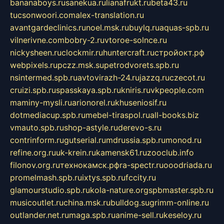
bananaboys.ru
sanekua.ru
lianafrukt.ru
beta43.ru
tucsonwoori.com
alex-translation.ru
avantgardeclinics.ru
noel.msk.ru
buylq.ru
aquas-spb.ru
vilnerivne.com
bobry-2.ru
vtoroe-solnce.ru
nickysheen.ru
clockmir.ru
huntercraft.ru
стройокт.рф
webpixels.ru
pczz.msk.su
petrodvorets.spb.ru
nsintermed.spb.ru
avtovirazh-24.ru
jazzq.ru
czecot.ru
cruizi.spb.ru
spasskaya.spb.ru
kniris.ru
vkpeople.com
maminy-mysli.ru
arionorel.ru
khuseniosif.ru
dotmediacup.spb.ru
mebel-tiraspol.ru
all-books.biz
vmauto.spb.ru
shop-astyle.ru
derevo-s.ru
contrinform.ru
gutserial.ru
mdrussia.spb.ru
monod.ru
refine.org.ru
uk-krein.ru
kamensk61.ru
zooclub.info
filonov.org.ru
технокамск.рф
ra-spectr.ru
ooodriada.ru
promelmash.spb.ru
ixtys.spb.ru
fccity.ru
glamourstudio.spb.ru
kola-nature.org
spbmaster.spb.ru
musicoutlet.ru
china.msk.ru
bulldog.su
grimm-online.ru
outlander.net.ru
maga.spb.ru
anime-sell.ru
keseloy.ru