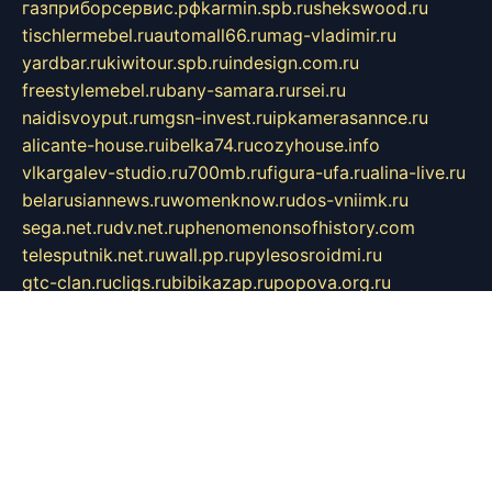
газприборсервис.рф
karmin.spb.ru
shekswood.ru
tischlermebel.ru
automall66.ru
mag-vladimir.ru
yardbar.ru
kiwitour.spb.ru
indesign.com.ru
freestylemebel.ru
bany-samara.ru
rsei.ru
naidisvoyput.ru
mgsn-invest.ru
ipkamerasannce.ru
alicante-house.ru
ibelka74.ru
cozyhouse.info
vlkargalev-studio.ru
700mb.ru
figura-ufa.ru
alina-live.ru
belarusiannews.ru
womenknow.ru
dos-vniimk.ru
sega.net.ru
dv.net.ru
phenomenonsofhistory.com
telesputnik.net.ru
wall.pp.ru
pylesosroidmi.ru
gtc-clan.ru
cligs.ru
bibikazap.ru
popova.org.ru
netwhistler.spb.ru
bellvil.ru
bonzon.ru
iss-vladik.ru
defiparis.net.ru
las-gryzas.ru
amku.ru
electednews.spb.ru
feather.org.ru
spar72.ru
tankiigri.ru
dominus.com.ru
ibtree.ru
sanykool.pp.ru
unixlib.org.ru
menatep.spb.ru
gartenterrassen.ru
printeka.ru
skvozilka.com.ru
parkovka-pub.ru
lovemobi.ru
art-ru.ru
emulatorz.com.ru
alucomp.com.ru
tatforum.com.ru