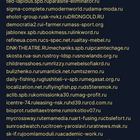
ted-lapidus.spb.ru
parasite-eliminator.ru
sigma-complete.ru
modernworld.ru
dama-moda.ru
eholot-group.ru
sk-nvkz.ru
DRONGOLD.RU
democratia2.ru
i-farmer.ru
mass-sport.org
jablonex.spb.ru
bookmess.ru
linkword.ru
refineua.com.ru
cs-spec.net.ru
altay-mebel.ru
DNK-THEATRE.RU
mechaniks.spb.ru
ipcamtechage.ru
skosta.ru
a-sun.ru
stroy-ldsp.ru
snowlands.org.ru
childrensshoes.ru
mrlizzy.ru
mebelsofiakrd.ru
bulizhenko.ru
rumantick.net.ru
mtszerno.ru
daily-fishing.ru
glushiteli-v-spb.ru
megasat.org.ru
localization.net.ru
flyingfish.pp.ru
ds5teremok.ru
aclib.spb.ru
komissionka30.ru
mag-profit.ru
icentre-74.ru
leasing-nsk.ru
hd39.ru
rcd.com.ru
bioprot.ru
deltaextreme.ru
mirkotlov07.ru
mycrossway.ru
temamedia.ru
art-fusing.ru
cbslefort.ru
sunroadwatch.ru
citroen-yaroslavl.ru
ratnews.msk.ru
sk-if.ru
joomlamoduli.ru
academic-work.ru