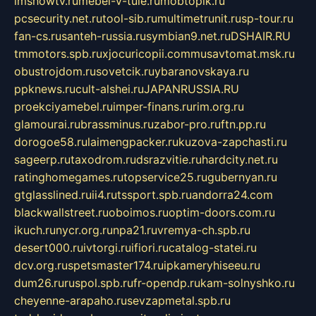
imshowtv.ru
mebel-v-tule.ru
mobtopik.ru
pcsecurity.net.ru
tool-sib.ru
multimetrunit.ru
sp-tour.ru
fan-cs.ru
santeh-russia.ru
symbian9.net.ru
DSHAIR.RU
tmmotors.spb.ru
xjocuricopii.com
musavtomat.msk.ru
obustrojdom.ru
sovetcik.ru
ybaranovskaya.ru
ppknews.ru
cult-alshei.ru
JAPANRUSSIA.RU
proekciyamebel.ru
imper-finans.ru
rim.org.ru
glamourai.ru
brassminus.ru
zabor-pro.ru
ftn.pp.ru
dorogoe58.ru
laimengpacker.ru
kuzova-zapchasti.ru
sageerp.ru
taxodrom.ru
dsrazvitie.ru
hardcity.net.ru
ratinghomegames.ru
topservice25.ru
gubernyan.ru
gtglasslined.ru
ii4.ru
tssport.spb.ru
andorra24.com
blackwallstreet.ru
oboimos.ru
optim-doors.com.ru
ikuch.ru
nycr.org.ru
npa21.ru
vremya-ch.spb.ru
desert000.ru
ivtorgi.ru
ifiori.ru
catalog-statei.ru
dcv.org.ru
spetsmaster174.ru
ipkameryhiseeu.ru
dum26.ru
ruspol.spb.ru
fr-opendp.ru
kam-solnyshko.ru
cheyenne-arapaho.ru
sevzapmetal.spb.ru