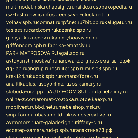
multimodal.msk.ru
habaigry.ru
haikko.ru
sobakopedia.ru
isz-fest.ru
ewnc.info
screensaver-clock.net.ru
volnav.spb.ru
comnat.ru
npf.net.ru
7bit.pp.ru
kalugatur.ru
tesiaes.ru
card.com.ru
kazanka.spb.ru
gildiya-kuznecov.ru
kameryboavision.ru
griffoncom.spb.ru
fabrika-emotsiy.ru
PARK-MATROSOVA.RU
agat.spb.ru
avtoyurist-moskva1.ru
hardware.org.ru
схема-авто.рф
dg-lab.ru
angrup.ru
recruiter.spb.ru
music8.spb.ru
krsk124.ru
kubok.spb.ru
romanofforex.ru
analitikaplus.ru
spyonline.ru
zosikamery.ru
sloboda-ural.pp.ru
AUTO-COM.SU
hohota.net
alimy.ru
online-z.com
aromat-vostoka.ru
otdelkaexp.ru
mobilvest.ru
bbd.net.ru
mebelshop.msk.ru
smp-forum.ru
bastion-td.ru
kosmoscreative.ru
avrmotors.ru
art-galadesign.ru
tiffany-c.ru
ecostep-samara.ru
d-p.spb.ru
галактика73.рф
sko.com.ru
davitamebel-spb.ru
fotsis.ru
tesiaes.ru