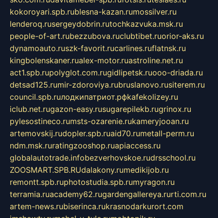
kokoroyari.spb.ru
blesna-kazan.ru
mossilver.ru
lenderoq.ru
sergeydobrin.ru
tochkazvuka.msk.ru
people-of-art.ru
bezzubova.ru
clubtibet.ru
orior-aks.ru
dynamoauto.ru
szk-favorit.ru
carlines.ru
flatnsk.ru
kingbolenskaner.ru
alex-motor.ru
astroline.net.ru
act1.spb.ru
polyglot.com.ru
gidlipetsk.ru
ooo-driada.ru
detsad125.ru
mir-zdoroviya.ru
bruslanovo.ru
siterem.ru
council.spb.ru
лодкипатриот.рф
kafekolizey.ru
iclub.net.ru
gazon-easy.ru
sugarepilekb.ru
grinox.ru
pylesostineco.ru
msts-ozarenie.ru
kameryjooan.ru
artemovskij.ru
dopler.spb.ru
aid70.ru
metall-perm.ru
ndm.msk.ru
ratingzooshop.ru
apiaccess.ru
globalautotrade.info
bezverhovskoe.ru
drsschool.ru
ZOOSMART.SPB.RU
dalakony.ru
medikijob.ru
remontt.spb.ru
photostudia.spb.ru
myragon.ru
terramia.ru
academy62.ru
gardengallereya.ru
rti.com.ru
artem-news.ru
biserinca.ru
krasnodarkurort.com