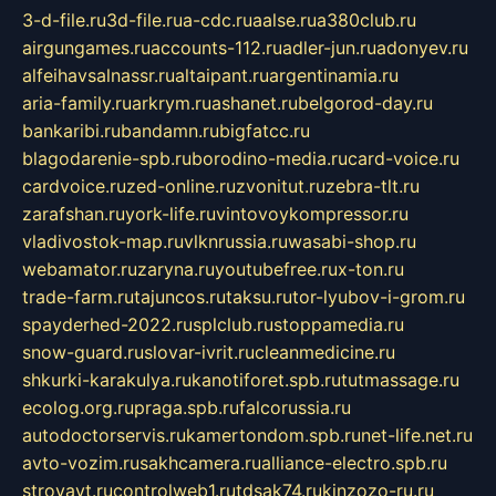
3-d-file.ru
3d-file.ru
a-cdc.ru
aalse.ru
a380club.ru
airgungames.ru
accounts-112.ru
adler-jun.ru
adonyev.ru
alfeihavsalnassr.ru
altaipant.ru
argentinamia.ru
aria-family.ru
arkrym.ru
ashanet.ru
belgorod-day.ru
bankaribi.ru
bandamn.ru
bigfatcc.ru
blagodarenie-spb.ru
borodino-media.ru
card-voice.ru
cardvoice.ru
zed-online.ru
zvonitut.ru
zebra-tlt.ru
zarafshan.ru
york-life.ru
vintovoykompressor.ru
vladivostok-map.ru
vlknrussia.ru
wasabi-shop.ru
webamator.ru
zaryna.ru
youtubefree.ru
x-ton.ru
trade-farm.ru
tajuncos.ru
taksu.ru
tor-lyubov-i-grom.ru
spayderhed-2022.ru
splclub.ru
stoppamedia.ru
snow-guard.ru
slovar-ivrit.ru
cleanmedicine.ru
shkurki-karakulya.ru
kanotiforet.spb.ru
tutmassage.ru
ecolog.org.ru
praga.spb.ru
falcorussia.ru
autodoctorservis.ru
kamertondom.spb.ru
net-life.net.ru
avto-vozim.ru
sakhcamera.ru
alliance-electro.spb.ru
stroyavt.ru
controlweb1.ru
tdsak74.ru
kinzozo-ru.ru