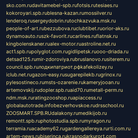
sko.com.ru
davitamebel-spb.ru
fotsis.ru
tesiaes.ru
kokoroyari.spb.ru
blesna-kazan.ru
mossilver.ru
lenderoq.ru
sergeydobrin.ru
tochkazvuka.msk.ru
people-of-art.ru
bezzubova.ru
clubtibet.ru
orior-aks.ru
dynamoauto.ru
szk-favorit.ru
carlines.ru
flatnsk.ru
kingbolenskaner.ru
alex-motor.ru
astroline.net.ru
act1.spb.ru
polyglot.com.ru
gidlipetsk.ru
ooo-driada.ru
detsad125.ru
mir-zdoroviya.ru
bruslanovo.ru
siterem.ru
council.spb.ru
лодкипатриот.рф
kafekolizey.ru
iclub.net.ru
gazon-easy.ru
sugarepilekb.ru
grinox.ru
pylesostineco.ru
msts-ozarenie.ru
kameryjooan.ru
artemovskij.ru
dopler.spb.ru
aid70.ru
metall-perm.ru
ndm.msk.ru
ratingzooshop.ru
apiaccess.ru
globalautotrade.info
bezverhovskoe.ru
drsschool.ru
ZOOSMART.SPB.RU
dalakony.ru
medikijob.ru
remontt.spb.ru
photostudia.spb.ru
myragon.ru
terramia.ru
academy62.ru
gardengallereya.ru
rti.com.ru
artem-news.ru
biserinca.ru
krasnodarkurort.com