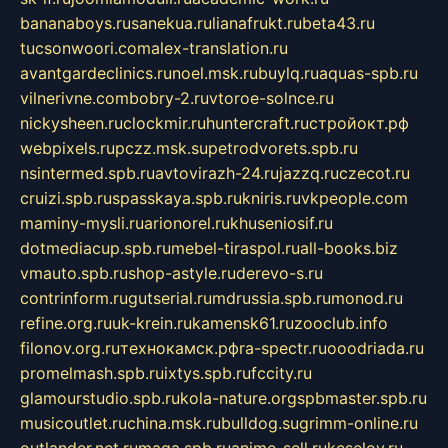
bananaboys.ru
sanekua.ru
lianafrukt.ru
beta43.ru
tucsonwoori.com
alex-translation.ru
avantgardeclinics.ru
noel.msk.ru
buylq.ru
aquas-spb.ru
vilnerivne.com
bobry-2.ru
vtoroe-solnce.ru
nickysheen.ru
clockmir.ru
huntercraft.ru
стройокт.рф
webpixels.ru
pczz.msk.su
petrodvorets.spb.ru
nsintermed.spb.ru
avtovirazh-24.ru
jazzq.ru
czecot.ru
cruizi.spb.ru
spasskaya.spb.ru
kniris.ru
vkpeople.com
maminy-mysli.ru
arionorel.ru
khuseniosif.ru
dotmediacup.spb.ru
mebel-tiraspol.ru
all-books.biz
vmauto.spb.ru
shop-astyle.ru
derevo-s.ru
contrinform.ru
gutserial.ru
mdrussia.spb.ru
monod.ru
refine.org.ru
uk-krein.ru
kamensk61.ru
zooclub.info
filonov.org.ru
технокамск.рф
ra-spectr.ru
ooodriada.ru
promelmash.spb.ru
ixtys.spb.ru
fccity.ru
glamourstudio.spb.ru
kola-nature.org
spbmaster.spb.ru
musicoutlet.ru
china.msk.ru
bulldog.su
grimm-online.ru