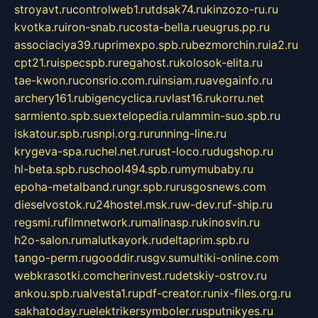
stroyavt.ru
controlweb1.ru
tdsak74.ru
kinzozo-ru.ru
kvotka.ru
iron-snab.ru
costa-bella.ru
eugrus.pp.ru
associaciya39.ru
primexpo.spb.ru
bezmorchin.ru
ia2.ru
cpt21.ru
ispecspb.ru
regahost.ru
kolosok-elita.ru
tae-kwon.ru
consrio.com.ru
insiam.ru
avegainfo.ru
archery161.ru
bigencyclica.ru
vlast16.ru
korru.net
sarmiento.spb.su
extelopedia.ru
lammin-suo.spb.ru
iskatour.spb.ru
snpi.org.ru
running-line.ru
krygeva-spa.ru
chel.net.ru
rust-loco.ru
dugshop.ru
hl-beta.spb.ru
school494.spb.ru
mymubaby.ru
epoha-metalband.ru
ngr.spb.ru
rusgosnews.com
dieselvostok.ru
24hostel.msk.ru
w-dev.ru
f-ship.ru
regsmi.ru
filmnetwork.ru
malinasp.ru
kinosvin.ru
h2o-salon.ru
malutkayork.ru
deltaprim.spb.ru
tango-perm.ru
gooddir.ru
sgv.su
multiki-online.com
webkrasotki.com
cherinvest.ru
detskiy-ostrov.ru
ankou.spb.ru
alvesta1.ru
pdf-creator.ru
nix-files.org.ru
sakhatoday.ru
elektrikersymboler.ru
sputnikyes.ru