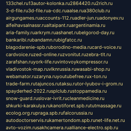
133chel.ru
13autor-kolonka.ru
2864420.ru
2rich.ru
3-d-file.ru
3d-file.ru
a-cdc.ru
aalse.ru
a380club.ru
airgungames.ru
accounts-112.ru
adler-jun.ru
adonyev.ru
alfeihavsalnassr.ru
altaipant.ru
argentinamia.ru
aria-family.ru
arkrym.ru
ashanet.ru
belgorod-day.ru
bankaribi.ru
bandamn.ru
bigfatcc.ru
blagodarenie-spb.ru
borodino-media.ru
card-voice.ru
cardvoice.ru
zed-online.ru
zvonitut.ru
zebra-tlt.ru
zarafshan.ru
york-life.ru
vintovoykompressor.ru
vladivostok-map.ru
vlknrussia.ru
wasabi-shop.ru
webamator.ru
zaryna.ru
youtubefree.ru
x-ton.ru
trade-farm.ru
tajuncos.ru
taksu.ru
tor-lyubov-i-grom.ru
spayderhed-2022.ru
splclub.ru
stoppamedia.ru
snow-guard.ru
slovar-ivrit.ru
cleanmedicine.ru
shkurki-karakulya.ru
kanotiforet.spb.ru
tutmassage.ru
ecolog.org.ru
praga.spb.ru
falcorussia.ru
autodoctorservis.ru
kamertondom.spb.ru
net-life.net.ru
avto-vozim.ru
sakhcamera.ru
alliance-electro.spb.ru