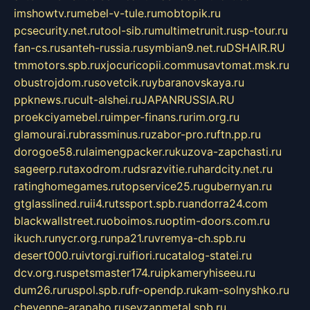
imshowtv.ru
mebel-v-tule.ru
mobtopik.ru
pcsecurity.net.ru
tool-sib.ru
multimetrunit.ru
sp-tour.ru
fan-cs.ru
santeh-russia.ru
symbian9.net.ru
DSHAIR.RU
tmmotors.spb.ru
xjocuricopii.com
musavtomat.msk.ru
obustrojdom.ru
sovetcik.ru
ybaranovskaya.ru
ppknews.ru
cult-alshei.ru
JAPANRUSSIA.RU
proekciyamebel.ru
imper-finans.ru
rim.org.ru
glamourai.ru
brassminus.ru
zabor-pro.ru
ftn.pp.ru
dorogoe58.ru
laimengpacker.ru
kuzova-zapchasti.ru
sageerp.ru
taxodrom.ru
dsrazvitie.ru
hardcity.net.ru
ratinghomegames.ru
topservice25.ru
gubernyan.ru
gtglasslined.ru
ii4.ru
tssport.spb.ru
andorra24.com
blackwallstreet.ru
oboimos.ru
optim-doors.com.ru
ikuch.ru
nycr.org.ru
npa21.ru
vremya-ch.spb.ru
desert000.ru
ivtorgi.ru
ifiori.ru
catalog-statei.ru
dcv.org.ru
spetsmaster174.ru
ipkameryhiseeu.ru
dum26.ru
ruspol.spb.ru
fr-opendp.ru
kam-solnyshko.ru
cheyenne-arapaho.ru
sevzapmetal.spb.ru