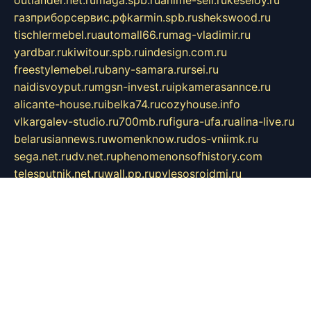
outlander.net.ru
maga.spb.ru
anime-sell.ru
keseloy.ru
газприборсервис.рф
karmin.spb.ru
shekswood.ru
tischlermebel.ru
automall66.ru
mag-vladimir.ru
yardbar.ru
kiwitour.spb.ru
indesign.com.ru
freestylemebel.ru
bany-samara.ru
rsei.ru
naidisvoyput.ru
mgsn-invest.ru
ipkamerasannce.ru
alicante-house.ru
ibelka74.ru
cozyhouse.info
vlkargalev-studio.ru
700mb.ru
figura-ufa.ru
alina-live.ru
belarusiannews.ru
womenknow.ru
dos-vniimk.ru
sega.net.ru
dv.net.ru
phenomenonsofhistory.com
telesputnik.net.ru
wall.pp.ru
pylesosroidmi.ru
gtc-clan.ru
cligs.ru
bibikazap.ru
popova.org.ru
netwhistler.spb.ru
bellvil.ru
bonzon.ru
iss-vladik.ru
defiparis.net.ru
las-gryzas.ru
amku.ru
electednews.spb.ru
feather.org.ru
spar72.ru
tankiigri.ru
dominus.com.ru
ibtree.ru
sanykool.pp.ru
unixlib.org.ru
menatep.spb.ru
gartenterrassen.ru
printeka.ru
skvozilka.com.ru
parkovka-pub.ru
lovemobi.ru
art-ru.ru