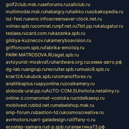
golf2club.msk.ru
aeforums.ru
zallclub.ru
multimodal.msk.ru
habaigry.ru
haikko.ru
sobakopedia.ru
isz-fest.ru
ewnc.info
screensaver-clock.net.ru
volnav.spb.ru
comnat.ru
npf.net.ru
7bit.pp.ru
kalugatur.ru
tesiaes.ru
card.com.ru
kazanka.spb.ru
gildiya-kuznecov.ru
kameryboavision.ru
griffoncom.spb.ru
fabrika-emotsiy.ru
PARK-MATROSOVA.RU
agat.spb.ru
avtoyurist-moskva1.ru
hardware.org.ru
схема-авто.рф
dg-lab.ru
angrup.ru
recruiter.spb.ru
music8.spb.ru
krsk124.ru
kubok.spb.ru
romanofforex.ru
analitikaplus.ru
spyonline.ru
zosikamery.ru
sloboda-ural.pp.ru
AUTO-COM.SU
hohota.net
alimy.ru
online-z.com
aromat-vostoka.ru
otdelkaexp.ru
mobilvest.ru
bbd.net.ru
mebelshop.msk.ru
smp-forum.ru
bastion-td.ru
kosmoscreative.ru
avrmotors.ru
art-galadesign.ru
tiffany-c.ru
ecostep-samara.ru
d-p.spb.ru
галактика73.рф