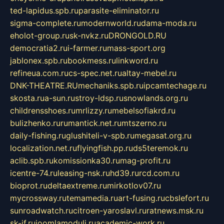
ted-lapidus.spb.ru
parasite-eliminator.ru
sigma-complete.ru
modernworld.ru
dama-moda.ru
eholot-group.ru
sk-nvkz.ru
DRONGOLD.RU
democratia2.ru
i-farmer.ru
mass-sport.org
jablonex.spb.ru
bookmess.ru
linkword.ru
refineua.com.ru
cs-spec.net.ru
altay-mebel.ru
DNK-THEATRE.RU
mechaniks.spb.ru
ipcamtechage.ru
skosta.ru
a-sun.ru
stroy-ldsp.ru
snowlands.org.ru
childrensshoes.ru
mrlizzy.ru
mebelsofiakrd.ru
bulizhenko.ru
rumantick.net.ru
mtszerno.ru
daily-fishing.ru
glushiteli-v-spb.ru
megasat.org.ru
localization.net.ru
flyingfish.pp.ru
ds5teremok.ru
aclib.spb.ru
komissionka30.ru
mag-profit.ru
icentre-74.ru
leasing-nsk.ru
hd39.ru
rcd.com.ru
bioprot.ru
deltaextreme.ru
mirkotlov07.ru
mycrossway.ru
temamedia.ru
art-fusing.ru
cbslefort.ru
sunroadwatch.ru
citroen-yaroslavl.ru
ratnews.msk.ru
sk-if.ru
joomlamoduli.ru
academic-work.ru