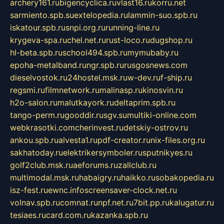
archery161.ru
bigencyclica.ru
vlast16.ru
korru.net
sarmiento.spb.su
extelopedia.ru
lammin-suo.spb.ru
iskatour.spb.ru
snpi.org.ru
running-line.ru
krygeva-spa.ru
chel.net.ru
rust-loco.ru
dugshop.ru
hl-beta.spb.ru
school494.spb.ru
mymubaby.ru
epoha-metalband.ru
ngr.spb.ru
rusgosnews.com
dieselvostok.ru
24hostel.msk.ru
w-dev.ru
f-ship.ru
regsmi.ru
filmnetwork.ru
malinasp.ru
kinosvin.ru
h2o-salon.ru
malutkayork.ru
deltaprim.spb.ru
tango-perm.ru
gooddir.ru
sgv.su
multiki-online.com
webkrasotki.com
cherinvest.ru
detskiy-ostrov.ru
ankou.spb.ru
alvesta1.ru
pdf-creator.ru
nix-files.org.ru
sakhatoday.ru
elektrikersymboler.ru
sputnikyes.ru
golf2club.msk.ru
aeforums.ru
zallclub.ru
multimodal.msk.ru
habaigry.ru
haikko.ru
sobakopedia.ru
isz-fest.ru
ewnc.info
screensaver-clock.net.ru
volnav.spb.ru
comnat.ru
npf.net.ru
7bit.pp.ru
kalugatur.ru
tesiaes.ru
card.com.ru
kazanka.spb.ru