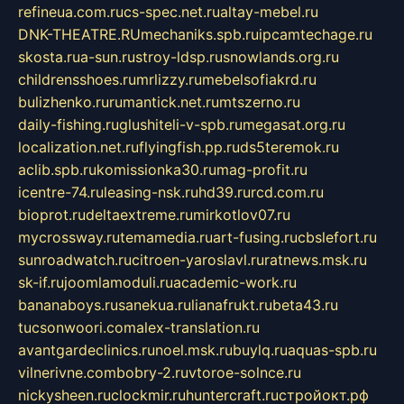
refineua.com.ru
cs-spec.net.ru
altay-mebel.ru
DNK-THEATRE.RU
mechaniks.spb.ru
ipcamtechage.ru
skosta.ru
a-sun.ru
stroy-ldsp.ru
snowlands.org.ru
childrensshoes.ru
mrlizzy.ru
mebelsofiakrd.ru
bulizhenko.ru
rumantick.net.ru
mtszerno.ru
daily-fishing.ru
glushiteli-v-spb.ru
megasat.org.ru
localization.net.ru
flyingfish.pp.ru
ds5teremok.ru
aclib.spb.ru
komissionka30.ru
mag-profit.ru
icentre-74.ru
leasing-nsk.ru
hd39.ru
rcd.com.ru
bioprot.ru
deltaextreme.ru
mirkotlov07.ru
mycrossway.ru
temamedia.ru
art-fusing.ru
cbslefort.ru
sunroadwatch.ru
citroen-yaroslavl.ru
ratnews.msk.ru
sk-if.ru
joomlamoduli.ru
academic-work.ru
bananaboys.ru
sanekua.ru
lianafrukt.ru
beta43.ru
tucsonwoori.com
alex-translation.ru
avantgardeclinics.ru
noel.msk.ru
buylq.ru
aquas-spb.ru
vilnerivne.com
bobry-2.ru
vtoroe-solnce.ru
nickysheen.ru
clockmir.ru
huntercraft.ru
стройокт.рф