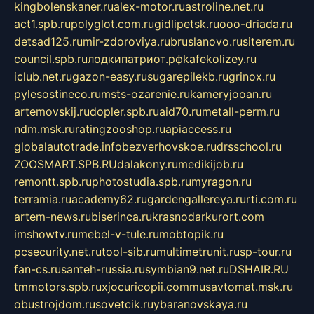
kingbolenskaner.ru
alex-motor.ru
astroline.net.ru
act1.spb.ru
polyglot.com.ru
gidlipetsk.ru
ooo-driada.ru
detsad125.ru
mir-zdoroviya.ru
bruslanovo.ru
siterem.ru
council.spb.ru
лодкипатриот.рф
kafekolizey.ru
iclub.net.ru
gazon-easy.ru
sugarepilekb.ru
grinox.ru
pylesostineco.ru
msts-ozarenie.ru
kameryjooan.ru
artemovskij.ru
dopler.spb.ru
aid70.ru
metall-perm.ru
ndm.msk.ru
ratingzooshop.ru
apiaccess.ru
globalautotrade.info
bezverhovskoe.ru
drsschool.ru
ZOOSMART.SPB.RU
dalakony.ru
medikijob.ru
remontt.spb.ru
photostudia.spb.ru
myragon.ru
terramia.ru
academy62.ru
gardengallereya.ru
rti.com.ru
artem-news.ru
biserinca.ru
krasnodarkurort.com
imshowtv.ru
mebel-v-tule.ru
mobtopik.ru
pcsecurity.net.ru
tool-sib.ru
multimetrunit.ru
sp-tour.ru
fan-cs.ru
santeh-russia.ru
symbian9.net.ru
DSHAIR.RU
tmmotors.spb.ru
xjocuricopii.com
musavtomat.msk.ru
obustrojdom.ru
sovetcik.ru
ybaranovskaya.ru