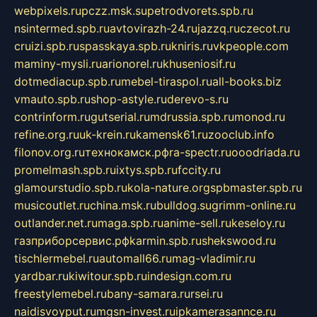
webpixels.ru
pczz.msk.su
petrodvorets.spb.ru
nsintermed.spb.ru
avtovirazh-24.ru
jazzq.ru
czecot.ru
cruizi.spb.ru
spasskaya.spb.ru
kniris.ru
vkpeople.com
maminy-mysli.ru
arionorel.ru
khuseniosif.ru
dotmediacup.spb.ru
mebel-tiraspol.ru
all-books.biz
vmauto.spb.ru
shop-astyle.ru
derevo-s.ru
contrinform.ru
gutserial.ru
mdrussia.spb.ru
monod.ru
refine.org.ru
uk-krein.ru
kamensk61.ru
zooclub.info
filonov.org.ru
технокамск.рф
ra-spectr.ru
ooodriada.ru
promelmash.spb.ru
ixtys.spb.ru
fccity.ru
glamourstudio.spb.ru
kola-nature.org
spbmaster.spb.ru
musicoutlet.ru
china.msk.ru
bulldog.su
grimm-online.ru
outlander.net.ru
maga.spb.ru
anime-sell.ru
keseloy.ru
газприборсервис.рф
karmin.spb.ru
shekswood.ru
tischlermebel.ru
automall66.ru
mag-vladimir.ru
yardbar.ru
kiwitour.spb.ru
indesign.com.ru
freestylemebel.ru
bany-samara.ru
rsei.ru
naidisvoyput.ru
mgsn-invest.ru
ipkamerasannce.ru