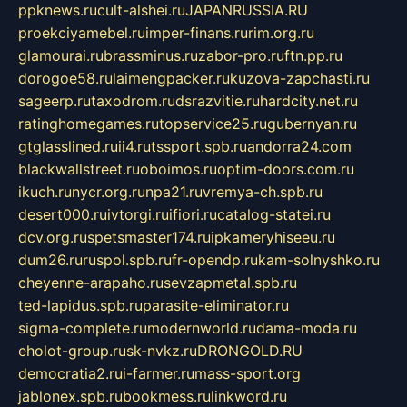
ppknews.ru
cult-alshei.ru
JAPANRUSSIA.RU
proekciyamebel.ru
imper-finans.ru
rim.org.ru
glamourai.ru
brassminus.ru
zabor-pro.ru
ftn.pp.ru
dorogoe58.ru
laimengpacker.ru
kuzova-zapchasti.ru
sageerp.ru
taxodrom.ru
dsrazvitie.ru
hardcity.net.ru
ratinghomegames.ru
topservice25.ru
gubernyan.ru
gtglasslined.ru
ii4.ru
tssport.spb.ru
andorra24.com
blackwallstreet.ru
oboimos.ru
optim-doors.com.ru
ikuch.ru
nycr.org.ru
npa21.ru
vremya-ch.spb.ru
desert000.ru
ivtorgi.ru
ifiori.ru
catalog-statei.ru
dcv.org.ru
spetsmaster174.ru
ipkameryhiseeu.ru
dum26.ru
ruspol.spb.ru
fr-opendp.ru
kam-solnyshko.ru
cheyenne-arapaho.ru
sevzapmetal.spb.ru
ted-lapidus.spb.ru
parasite-eliminator.ru
sigma-complete.ru
modernworld.ru
dama-moda.ru
eholot-group.ru
sk-nvkz.ru
DRONGOLD.RU
democratia2.ru
i-farmer.ru
mass-sport.org
jablonex.spb.ru
bookmess.ru
linkword.ru