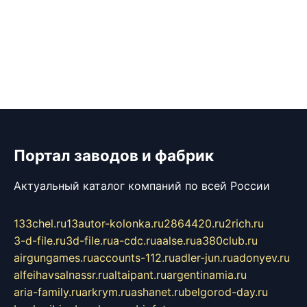
Портал заводов и фабрик
Актуальный каталог компаний по всей России
133chel.ru
13autor-kolonka.ru
2864420.ru
2rich.ru
3-d-file.ru
3d-file.ru
a-cdc.ru
aalse.ru
a380club.ru
airgungames.ru
accounts-112.ru
adler-jun.ru
adonyev.ru
alfeihavsalnassr.ru
altaipant.ru
argentinamia.ru
aria-family.ru
arkrym.ru
ashanet.ru
belgorod-day.ru