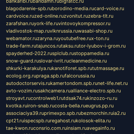
bankaribi.ru
bandamn.ru
bigfatcc.ru
blagodarenie-spb.ru
borodino-media.ru
card-voice.ru
cardvoice.ru
zed-online.ru
zvonitut.ru
zebra-tlt.ru
zarafshan.ru
york-life.ru
vintovoykompressor.ru
vladivostok-map.ru
vlknrussia.ru
wasabi-shop.ru
webamator.ru
zaryna.ru
youtubefree.ru
x-ton.ru
trade-farm.ru
tajuncos.ru
taksu.ru
tor-lyubov-i-grom.ru
spayderhed-2022.ru
splclub.ru
stoppamedia.ru
snow-guard.ru
slovar-ivrit.ru
cleanmedicine.ru
shkurki-karakulya.ru
kanotiforet.spb.ru
tutmassage.ru
ecolog.org.ru
praga.spb.ru
falcorussia.ru
autodoctorservis.ru
kamertondom.spb.ru
net-life.net.ru
avto-vozim.ru
sakhcamera.ru
alliance-electro.spb.ru
stroyavt.ru
controlweb1.ru
tdsak74.ru
kinzozo-ru.ru
kvotka.ru
iron-snab.ru
costa-bella.ru
eugrus.pp.ru
associaciya39.ru
primexpo.spb.ru
bezmorchin.ru
ia2.ru
cpt21.ru
ispecspb.ru
regahost.ru
kolosok-elita.ru
tae-kwon.ru
consrio.com.ru
insiam.ru
avegainfo.ru