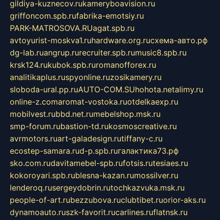
gildiya-kuznecov.ru
kameryboavision.ru
griffoncom.spb.ru
fabrika-emotsiy.ru
PARK-MATROSOVA.RU
agat.spb.ru
avtoyurist-moskva1.ru
hardware.org.ru
схема-авто.рф
dg-lab.ru
angrup.ru
recruiter.spb.ru
music8.spb.ru
krsk124.ru
kubok.spb.ru
romanofforex.ru
analitikaplus.ru
spyonline.ru
zosikamery.ru
sloboda-ural.pp.ru
AUTO-COM.SU
hohota.net
alimy.ru
online-z.com
aromat-vostoka.ru
otdelkaexp.ru
mobilvest.ru
bbd.net.ru
mebelshop.msk.ru
smp-forum.ru
bastion-td.ru
kosmoscreative.ru
avrmotors.ru
art-galadesign.ru
tiffany-c.ru
ecostep-samara.ru
d-p.spb.ru
галактика73.рф
sko.com.ru
davitamebel-spb.ru
fotsis.ru
tesiaes.ru
kokoroyari.spb.ru
blesna-kazan.ru
mossilver.ru
lenderoq.ru
sergeydobrin.ru
tochkazvuka.msk.ru
people-of-art.ru
bezzubova.ru
clubtibet.ru
orior-aks.ru
dynamoauto.ru
szk-favorit.ru
carlines.ru
flatnsk.ru