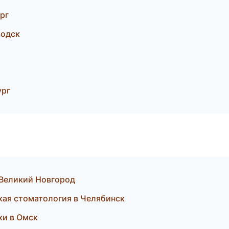
рг
водск
ург
в Великий Новгород
ская стоматология в Челябинск
ки в Омск