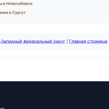
ры в Новосибирск
ание в Сургут
о-Западный федеральный округ
|
Главная страница
сии