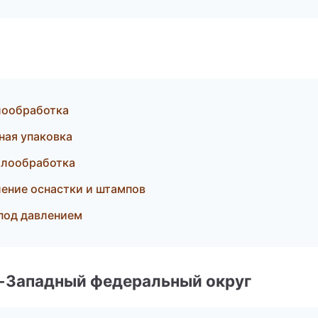
лообработка
ая упаковка
ллообработка
ление оснастки и штампов
 под давлением
о-Западный федеральный округ