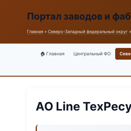
Портал заводов и фа
Главная
»
Северо-Западный федеральный округ
»
🏠 Главная
Центральный ФО
Севе
АО Line ТехРес