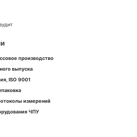
аудит
ми
ассовое производство
ного выпуска
ия, ISO 9001
упаковка
ротоколы измерений
орудования ЧПУ