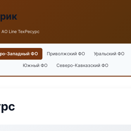
брик
 АО Line ТехРесурс
ро-Западный ФО
Приволжский ФО
Уральский ФО
Южный ФО
Северо-Кавказский ФО
урс