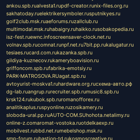
ankou.spb.ru
alvesta1.ru
pdf-creator.ru
nix-files.org.ru
sakhatoday.ru
elektrikersymboler.ru
sputnikyes.ru
golf2club.msk.ru
aeforums.ru
zallclub.ru
multimodal.msk.ru
habaigry.ru
haikko.ru
sobakopedia.ru
isz-fest.ru
ewnc.info
screensaver-clock.net.ru
volnav.spb.ru
comnat.ru
npf.net.ru
7bit.pp.ru
kalugatur.ru
tesiaes.ru
card.com.ru
kazanka.spb.ru
gildiya-kuznecov.ru
kameryboavision.ru
griffoncom.spb.ru
fabrika-emotsiy.ru
PARK-MATROSOVA.RU
agat.spb.ru
avtoyurist-moskva1.ru
hardware.org.ru
схема-авто.рф
dg-lab.ru
angrup.ru
recruiter.spb.ru
music8.spb.ru
krsk124.ru
kubok.spb.ru
romanofforex.ru
analitikaplus.ru
spyonline.ru
zosikamery.ru
sloboda-ural.pp.ru
AUTO-COM.SU
hohota.net
alimy.ru
online-z.com
aromat-vostoka.ru
otdelkaexp.ru
mobilvest.ru
bbd.net.ru
mebelshop.msk.ru
smp-forum.ru
bastion-td.ru
kosmoscreative.ru