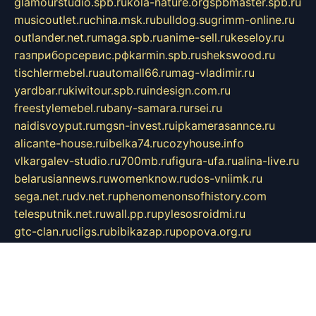
glamourstudio.spb.ru
kola-nature.org
spbmaster.spb.ru
musicoutlet.ru
china.msk.ru
bulldog.su
grimm-online.ru
outlander.net.ru
maga.spb.ru
anime-sell.ru
keseloy.ru
газприборсервис.рф
karmin.spb.ru
shekswood.ru
tischlermebel.ru
automall66.ru
mag-vladimir.ru
yardbar.ru
kiwitour.spb.ru
indesign.com.ru
freestylemebel.ru
bany-samara.ru
rsei.ru
naidisvoyput.ru
mgsn-invest.ru
ipkamerasannce.ru
alicante-house.ru
ibelka74.ru
cozyhouse.info
vlkargalev-studio.ru
700mb.ru
figura-ufa.ru
alina-live.ru
belarusiannews.ru
womenknow.ru
dos-vniimk.ru
sega.net.ru
dv.net.ru
phenomenonsofhistory.com
telesputnik.net.ru
wall.pp.ru
pylesosroidmi.ru
gtc-clan.ru
cligs.ru
bibikazap.ru
popova.org.ru
netwhistler.spb.ru
bellvil.ru
bonzon.ru
iss-vladik.ru
defiparis.net.ru
las-gryzas.ru
amku.ru
electednews.spb.ru
feather.org.ru
spar72.ru
tankiigri.ru
dominus.com.ru
ibtree.ru
sanykool.pp.ru
unixlib.org.ru