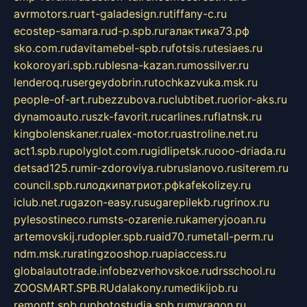
avrmotors.ru
art-galadesign.ru
tiffany-c.ru
ecostep-samara.ru
d-p.spb.ru
галактика73.рф
sko.com.ru
davitamebel-spb.ru
fotsis.ru
tesiaes.ru
kokoroyari.spb.ru
blesna-kazan.ru
mossilver.ru
lenderoq.ru
sergeydobrin.ru
tochkazvuka.msk.ru
people-of-art.ru
bezzubova.ru
clubtibet.ru
orior-aks.ru
dynamoauto.ru
szk-favorit.ru
carlines.ru
flatnsk.ru
kingbolenskaner.ru
alex-motor.ru
astroline.net.ru
act1.spb.ru
polyglot.com.ru
gidlipetsk.ru
ooo-driada.ru
detsad125.ru
mir-zdoroviya.ru
bruslanovo.ru
siterem.ru
council.spb.ru
лодкипатриот.рф
kafekolizey.ru
iclub.net.ru
gazon-easy.ru
sugarepilekb.ru
grinox.ru
pylesostineco.ru
msts-ozarenie.ru
kameryjooan.ru
artemovskij.ru
dopler.spb.ru
aid70.ru
metall-perm.ru
ndm.msk.ru
ratingzooshop.ru
apiaccess.ru
globalautotrade.info
bezverhovskoe.ru
drsschool.ru
ZOOSMART.SPB.RU
dalakony.ru
medikijob.ru
remontt.spb.ru
photostudia.spb.ru
myragon.ru