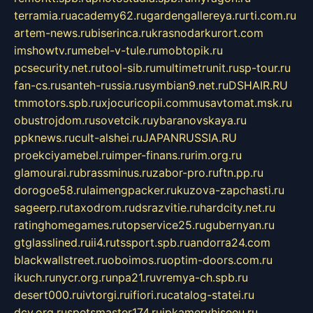
terramia.ru
academy62.ru
gardengallereya.ru
rti.com.ru
artem-news.ru
biserinca.ru
krasnodarkurort.com
imshowtv.ru
mebel-v-tule.ru
mobtopik.ru
pcsecurity.net.ru
tool-sib.ru
multimetrunit.ru
sp-tour.ru
fan-cs.ru
santeh-russia.ru
symbian9.net.ru
DSHAIR.RU
tmmotors.spb.ru
xjocuricopii.com
musavtomat.msk.ru
obustrojdom.ru
sovetcik.ru
ybaranovskaya.ru
ppknews.ru
cult-alshei.ru
JAPANRUSSIA.RU
proekciyamebel.ru
imper-finans.ru
rim.org.ru
glamourai.ru
brassminus.ru
zabor-pro.ru
ftn.pp.ru
dorogoe58.ru
laimengpacker.ru
kuzova-zapchasti.ru
sageerp.ru
taxodrom.ru
dsrazvitie.ru
hardcity.net.ru
ratinghomegames.ru
topservice25.ru
gubernyan.ru
gtglasslined.ru
ii4.ru
tssport.spb.ru
andorra24.com
blackwallstreet.ru
oboimos.ru
optim-doors.com.ru
ikuch.ru
nycr.org.ru
npa21.ru
vremya-ch.spb.ru
desert000.ru
ivtorgi.ru
ifiori.ru
catalog-statei.ru
dcv.org.ru
spetsmaster174.ru
ipkameryhiseeu.ru