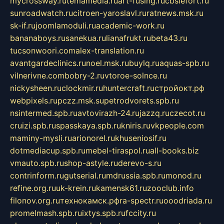
mycrossway.ru
temamedia.ru
art-fusing.ru
cbslefort.ru
sunroadwatch.ru
citroen-yaroslavl.ru
ratnews.msk.ru
sk-if.ru
joomlamoduli.ru
academic-work.ru
bananaboys.ru
sanekua.ru
lianafrukt.ru
beta43.ru
tucsonwoori.com
alex-translation.ru
avantgardeclinics.ru
noel.msk.ru
buylq.ru
aquas-spb.ru
vilnerivne.com
bobry-2.ru
vtoroe-solnce.ru
nickysheen.ru
clockmir.ru
huntercraft.ru
стройокт.рф
webpixels.ru
pczz.msk.su
petrodvorets.spb.ru
nsintermed.spb.ru
avtovirazh-24.ru
jazzq.ru
czecot.ru
cruizi.spb.ru
spasskaya.spb.ru
kniris.ru
vkpeople.com
maminy-mysli.ru
arionorel.ru
khuseniosif.ru
dotmediacup.spb.ru
mebel-tiraspol.ru
all-books.biz
vmauto.spb.ru
shop-astyle.ru
derevo-s.ru
contrinform.ru
gutserial.ru
mdrussia.spb.ru
monod.ru
refine.org.ru
uk-krein.ru
kamensk61.ru
zooclub.info
filonov.org.ru
технокамск.рф
ra-spectr.ru
ooodriada.ru
promelmash.spb.ru
ixtys.spb.ru
fccity.ru