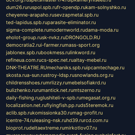
dum26.ru
ruspol.spb.ru
fr-opendp.ru
kam-solnyshko.ru
cheyenne-arapaho.ru
sevzapmetal.spb.ru
ted-lapidus.spb.ru
parasite-eliminator.ru
sigma-complete.ru
modernworld.ru
dama-moda.ru
eholot-group.ru
sk-nvkz.ru
DRONGOLD.RU
democratia2.ru
i-farmer.ru
mass-sport.org
jablonex.spb.ru
bookmess.ru
linkword.ru
refineua.com.ru
cs-spec.net.ru
altay-mebel.ru
DNK-THEATRE.RU
mechaniks.spb.ru
ipcamtechage.ru
skosta.ru
a-sun.ru
stroy-ldsp.ru
snowlands.org.ru
childrensshoes.ru
mrlizzy.ru
mebelsofiakrd.ru
bulizhenko.ru
rumantick.net.ru
mtszerno.ru
daily-fishing.ru
glushiteli-v-spb.ru
megasat.org.ru
localization.net.ru
flyingfish.pp.ru
ds5teremok.ru
aclib.spb.ru
komissionka30.ru
mag-profit.ru
icentre-74.ru
leasing-nsk.ru
hd39.ru
rcd.com.ru
bioprot.ru
deltaextreme.ru
mirkotlov07.ru