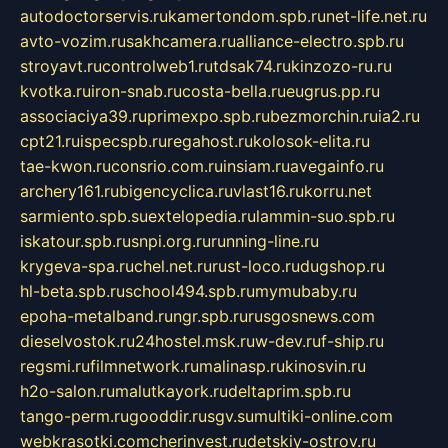
autodoctorservis.ru
kamertondom.spb.ru
net-life.net.ru
avto-vozim.ru
sakhcamera.ru
alliance-electro.spb.ru
stroyavt.ru
controlweb1.ru
tdsak74.ru
kinzozo-ru.ru
kvotka.ru
iron-snab.ru
costa-bella.ru
eugrus.pp.ru
associaciya39.ru
primexpo.spb.ru
bezmorchin.ru
ia2.ru
cpt21.ru
ispecspb.ru
regahost.ru
kolosok-elita.ru
tae-kwon.ru
consrio.com.ru
insiam.ru
avegainfo.ru
archery161.ru
bigencyclica.ru
vlast16.ru
korru.net
sarmiento.spb.su
extelopedia.ru
lammin-suo.spb.ru
iskatour.spb.ru
snpi.org.ru
running-line.ru
krygeva-spa.ru
chel.net.ru
rust-loco.ru
dugshop.ru
hl-beta.spb.ru
school494.spb.ru
mymubaby.ru
epoha-metalband.ru
ngr.spb.ru
rusgosnews.com
dieselvostok.ru
24hostel.msk.ru
w-dev.ru
f-ship.ru
regsmi.ru
filmnetwork.ru
malinasp.ru
kinosvin.ru
h2o-salon.ru
malutkayork.ru
deltaprim.spb.ru
tango-perm.ru
gooddir.ru
sgv.su
multiki-online.com
webkrasotki.com
cherinvest.ru
detskiy-ostrov.ru