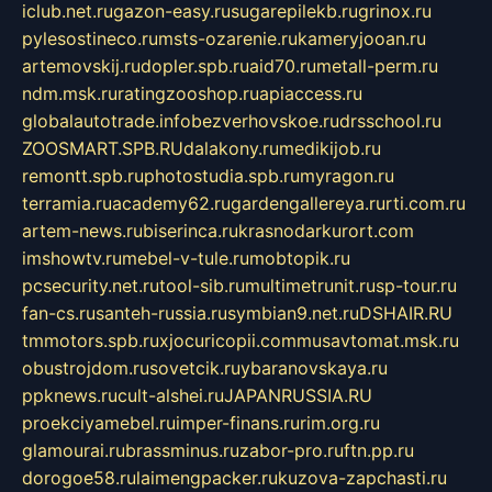
iclub.net.ru
gazon-easy.ru
sugarepilekb.ru
grinox.ru
pylesostineco.ru
msts-ozarenie.ru
kameryjooan.ru
artemovskij.ru
dopler.spb.ru
aid70.ru
metall-perm.ru
ndm.msk.ru
ratingzooshop.ru
apiaccess.ru
globalautotrade.info
bezverhovskoe.ru
drsschool.ru
ZOOSMART.SPB.RU
dalakony.ru
medikijob.ru
remontt.spb.ru
photostudia.spb.ru
myragon.ru
terramia.ru
academy62.ru
gardengallereya.ru
rti.com.ru
artem-news.ru
biserinca.ru
krasnodarkurort.com
imshowtv.ru
mebel-v-tule.ru
mobtopik.ru
pcsecurity.net.ru
tool-sib.ru
multimetrunit.ru
sp-tour.ru
fan-cs.ru
santeh-russia.ru
symbian9.net.ru
DSHAIR.RU
tmmotors.spb.ru
xjocuricopii.com
musavtomat.msk.ru
obustrojdom.ru
sovetcik.ru
ybaranovskaya.ru
ppknews.ru
cult-alshei.ru
JAPANRUSSIA.RU
proekciyamebel.ru
imper-finans.ru
rim.org.ru
glamourai.ru
brassminus.ru
zabor-pro.ru
ftn.pp.ru
dorogoe58.ru
laimengpacker.ru
kuzova-zapchasti.ru