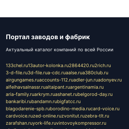
Портал заводов и фабрик
Актуальный каталог компаний по всей России
133chel.ru
13autor-kolonka.ru
2864420.ru
2rich.ru
3-d-file.ru
3d-file.ru
a-cdc.ru
aalse.ru
a380club.ru
airgungames.ru
accounts-112.ru
adler-jun.ru
adonyev.ru
alfeihavsalnassr.ru
altaipant.ru
argentinamia.ru
aria-family.ru
arkrym.ru
ashanet.ru
belgorod-day.ru
bankaribi.ru
bandamn.ru
bigfatcc.ru
blagodarenie-spb.ru
borodino-media.ru
card-voice.ru
cardvoice.ru
zed-online.ru
zvonitut.ru
zebra-tlt.ru
zarafshan.ru
york-life.ru
vintovoykompressor.ru