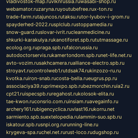
vladivostok-map.ru
vlknrussia.ru
wasabi-shop.ru
webamator.ru
zaryna.ru
youtubefree.ru
x-ton.ru
trade-farm.ru
tajuncos.ru
taksu.ru
tor-lyubov-i-grom.ru
spayderhed-2022.ru
splclub.ru
stoppamedia.ru
snow-guard.ru
slovar-ivrit.ru
cleanmedicine.ru
shkurki-karakulya.ru
kanotiforet.spb.ru
tutmassage.ru
ecolog.org.ru
praga.spb.ru
falcorussia.ru
autodoctorservis.ru
kamertondom.spb.ru
net-life.net.ru
avto-vozim.ru
sakhcamera.ru
alliance-electro.spb.ru
stroyavt.ru
controlweb1.ru
tdsak74.ru
kinzozo-ru.ru
kvotka.ru
iron-snab.ru
costa-bella.ru
eugrus.pp.ru
associaciya39.ru
primexpo.spb.ru
bezmorchin.ru
ia2.ru
cpt21.ru
ispecspb.ru
regahost.ru
kolosok-elita.ru
tae-kwon.ru
consrio.com.ru
insiam.ru
avegainfo.ru
archery161.ru
bigencyclica.ru
vlast16.ru
korru.net
sarmiento.spb.su
extelopedia.ru
lammin-suo.spb.ru
iskatour.spb.ru
snpi.org.ru
running-line.ru
krygeva-spa.ru
chel.net.ru
rust-loco.ru
dugshop.ru