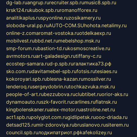
dg-lab.ru
angrup.ru
recruiter.spb.ru
music8.spb.ru
krsk124.ru
kubok.spb.ru
romanofforex.ru
analitikaplus.ru
spyonline.ru
zosikamery.ru
sloboda-ural.pp.ru
AUTO-COM.SU
hohota.net
alimy.ru
online-z.com
aromat-vostoka.ru
otdelkaexp.ru
mobilvest.ru
bbd.net.ru
mebelshop.msk.ru
smp-forum.ru
bastion-td.ru
kosmoscreative.ru
avrmotors.ru
art-galadesign.ru
tiffany-c.ru
ecostep-samara.ru
d-p.spb.ru
галактика73.рф
sko.com.ru
davitamebel-spb.ru
fotsis.ru
tesiaes.ru
kokoroyari.spb.ru
blesna-kazan.ru
mossilver.ru
lenderoq.ru
sergeydobrin.ru
tochkazvuka.msk.ru
people-of-art.ru
bezzubova.ru
clubtibet.ru
orior-aks.ru
dynamoauto.ru
szk-favorit.ru
carlines.ru
flatnsk.ru
kingbolenskaner.ru
alex-motor.ru
astroline.net.ru
act1.spb.ru
polyglot.com.ru
gidlipetsk.ru
ooo-driada.ru
detsad125.ru
mir-zdoroviya.ru
bruslanovo.ru
siterem.ru
council.spb.ru
лодкипатриот.рф
kafekolizey.ru