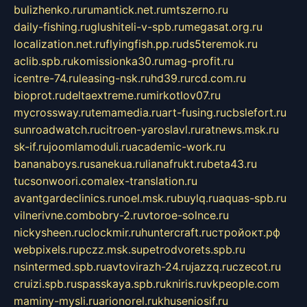
bulizhenko.ru
rumantick.net.ru
mtszerno.ru
daily-fishing.ru
glushiteli-v-spb.ru
megasat.org.ru
localization.net.ru
flyingfish.pp.ru
ds5teremok.ru
aclib.spb.ru
komissionka30.ru
mag-profit.ru
icentre-74.ru
leasing-nsk.ru
hd39.ru
rcd.com.ru
bioprot.ru
deltaextreme.ru
mirkotlov07.ru
mycrossway.ru
temamedia.ru
art-fusing.ru
cbslefort.ru
sunroadwatch.ru
citroen-yaroslavl.ru
ratnews.msk.ru
sk-if.ru
joomlamoduli.ru
academic-work.ru
bananaboys.ru
sanekua.ru
lianafrukt.ru
beta43.ru
tucsonwoori.com
alex-translation.ru
avantgardeclinics.ru
noel.msk.ru
buylq.ru
aquas-spb.ru
vilnerivne.com
bobry-2.ru
vtoroe-solnce.ru
nickysheen.ru
clockmir.ru
huntercraft.ru
стройокт.рф
webpixels.ru
pczz.msk.su
petrodvorets.spb.ru
nsintermed.spb.ru
avtovirazh-24.ru
jazzq.ru
czecot.ru
cruizi.spb.ru
spasskaya.spb.ru
kniris.ru
vkpeople.com
maminy-mysli.ru
arionorel.ru
khuseniosif.ru