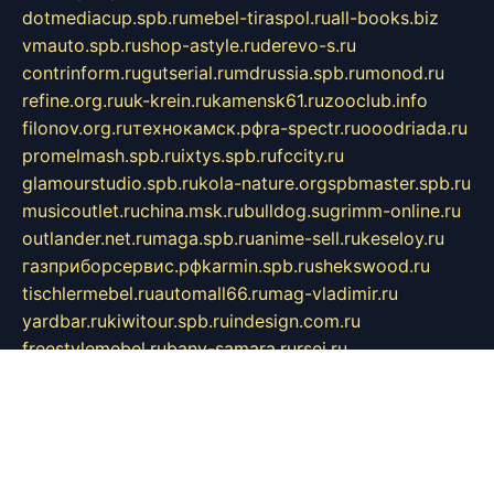
dotmediacup.spb.ru
mebel-tiraspol.ru
all-books.biz
vmauto.spb.ru
shop-astyle.ru
derevo-s.ru
contrinform.ru
gutserial.ru
mdrussia.spb.ru
monod.ru
refine.org.ru
uk-krein.ru
kamensk61.ru
zooclub.info
filonov.org.ru
технокамск.рф
ra-spectr.ru
ooodriada.ru
promelmash.spb.ru
ixtys.spb.ru
fccity.ru
glamourstudio.spb.ru
kola-nature.org
spbmaster.spb.ru
musicoutlet.ru
china.msk.ru
bulldog.su
grimm-online.ru
outlander.net.ru
maga.spb.ru
anime-sell.ru
keseloy.ru
газприборсервис.рф
karmin.spb.ru
shekswood.ru
tischlermebel.ru
automall66.ru
mag-vladimir.ru
yardbar.ru
kiwitour.spb.ru
indesign.com.ru
freestylemebel.ru
bany-samara.ru
rsei.ru
naidisvoyput.ru
mgsn-invest.ru
ipkamerasannce.ru
alicante-house.ru
ibelka74.ru
cozyhouse.info
vlkargalev-studio.ru
700mb.ru
figura-ufa.ru
alina-live.ru
belarusiannews.ru
womenknow.ru
dos-vniimk.ru
sega.net.ru
dv.net.ru
phenomenonsofhistory.com