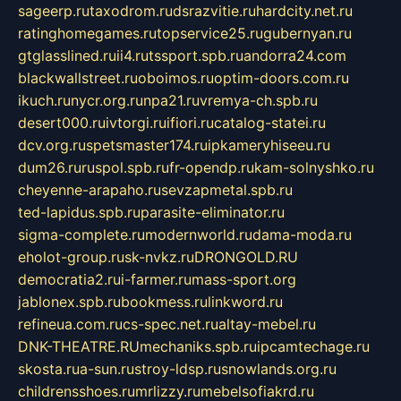
sageerp.ru
taxodrom.ru
dsrazvitie.ru
hardcity.net.ru
ratinghomegames.ru
topservice25.ru
gubernyan.ru
gtglasslined.ru
ii4.ru
tssport.spb.ru
andorra24.com
blackwallstreet.ru
oboimos.ru
optim-doors.com.ru
ikuch.ru
nycr.org.ru
npa21.ru
vremya-ch.spb.ru
desert000.ru
ivtorgi.ru
ifiori.ru
catalog-statei.ru
dcv.org.ru
spetsmaster174.ru
ipkameryhiseeu.ru
dum26.ru
ruspol.spb.ru
fr-opendp.ru
kam-solnyshko.ru
cheyenne-arapaho.ru
sevzapmetal.spb.ru
ted-lapidus.spb.ru
parasite-eliminator.ru
sigma-complete.ru
modernworld.ru
dama-moda.ru
eholot-group.ru
sk-nvkz.ru
DRONGOLD.RU
democratia2.ru
i-farmer.ru
mass-sport.org
jablonex.spb.ru
bookmess.ru
linkword.ru
refineua.com.ru
cs-spec.net.ru
altay-mebel.ru
DNK-THEATRE.RU
mechaniks.spb.ru
ipcamtechage.ru
skosta.ru
a-sun.ru
stroy-ldsp.ru
snowlands.org.ru
childrensshoes.ru
mrlizzy.ru
mebelsofiakrd.ru