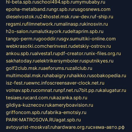
hl-beta.spb.ru
school494.spb.ru
mymubaby.ru
epoha-metalband.ru
ngr.spb.ru
rusgosnews.com
dieselvostok.ru
24hostel.msk.ru
w-dev.ru
f-ship.ru
regsmi.ru
filmnetwork.ru
malinasp.ru
kinosvin.ru
h2o-salon.ru
malutkayork.ru
deltaprim.spb.ru
tango-perm.ru
gooddir.ru
sgv.su
multiki-online.com
webkrasotki.com
cherinvest.ru
detskiy-ostrov.ru
ankou.spb.ru
alvesta1.ru
pdf-creator.ru
nix-files.org.ru
sakhatoday.ru
elektrikersymboler.ru
sputnikyes.ru
golf2club.msk.ru
aeforums.ru
zallclub.ru
multimodal.msk.ru
habaigry.ru
haikko.ru
sobakopedia.ru
isz-fest.ru
ewnc.info
screensaver-clock.net.ru
volnav.spb.ru
comnat.ru
npf.net.ru
7bit.pp.ru
kalugatur.ru
tesiaes.ru
card.com.ru
kazanka.spb.ru
gildiya-kuznecov.ru
kameryboavision.ru
griffoncom.spb.ru
fabrika-emotsiy.ru
PARK-MATROSOVA.RU
agat.spb.ru
avtoyurist-moskva1.ru
hardware.org.ru
схема-авто.рф