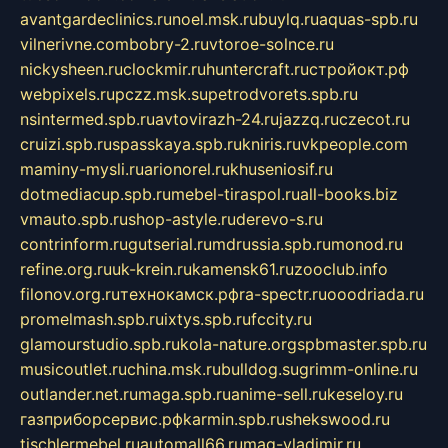
avantgardeclinics.ru
noel.msk.ru
buylq.ru
aquas-spb.ru
vilnerivne.com
bobry-2.ru
vtoroe-solnce.ru
nickysheen.ru
clockmir.ru
huntercraft.ru
стройокт.рф
webpixels.ru
pczz.msk.su
petrodvorets.spb.ru
nsintermed.spb.ru
avtovirazh-24.ru
jazzq.ru
czecot.ru
cruizi.spb.ru
spasskaya.spb.ru
kniris.ru
vkpeople.com
maminy-mysli.ru
arionorel.ru
khuseniosif.ru
dotmediacup.spb.ru
mebel-tiraspol.ru
all-books.biz
vmauto.spb.ru
shop-astyle.ru
derevo-s.ru
contrinform.ru
gutserial.ru
mdrussia.spb.ru
monod.ru
refine.org.ru
uk-krein.ru
kamensk61.ru
zooclub.info
filonov.org.ru
технокамск.рф
ra-spectr.ru
ooodriada.ru
promelmash.spb.ru
ixtys.spb.ru
fccity.ru
glamourstudio.spb.ru
kola-nature.org
spbmaster.spb.ru
musicoutlet.ru
china.msk.ru
bulldog.su
grimm-online.ru
outlander.net.ru
maga.spb.ru
anime-sell.ru
keseloy.ru
газприборсервис.рф
karmin.spb.ru
shekswood.ru
tischlermebel.ru
automall66.ru
mag-vladimir.ru