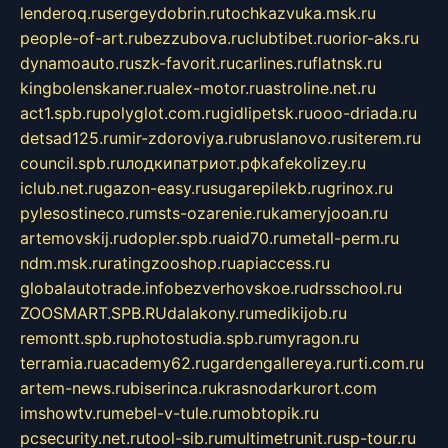
lenderoq.ru
sergeydobrin.ru
tochkazvuka.msk.ru
people-of-art.ru
bezzubova.ru
clubtibet.ru
orior-aks.ru
dynamoauto.ru
szk-favorit.ru
carlines.ru
flatnsk.ru
kingbolenskaner.ru
alex-motor.ru
astroline.net.ru
act1.spb.ru
polyglot.com.ru
gidlipetsk.ru
ooo-driada.ru
detsad125.ru
mir-zdoroviya.ru
bruslanovo.ru
siterem.ru
council.spb.ru
лодкипатриот.рф
kafekolizey.ru
iclub.net.ru
gazon-easy.ru
sugarepilekb.ru
grinox.ru
pylesostineco.ru
msts-ozarenie.ru
kameryjooan.ru
artemovskij.ru
dopler.spb.ru
aid70.ru
metall-perm.ru
ndm.msk.ru
ratingzooshop.ru
apiaccess.ru
globalautotrade.info
bezverhovskoe.ru
drsschool.ru
ZOOSMART.SPB.RU
dalakony.ru
medikijob.ru
remontt.spb.ru
photostudia.spb.ru
myragon.ru
terramia.ru
academy62.ru
gardengallereya.ru
rti.com.ru
artem-news.ru
biserinca.ru
krasnodarkurort.com
imshowtv.ru
mebel-v-tule.ru
mobtopik.ru
pcsecurity.net.ru
tool-sib.ru
multimetrunit.ru
sp-tour.ru