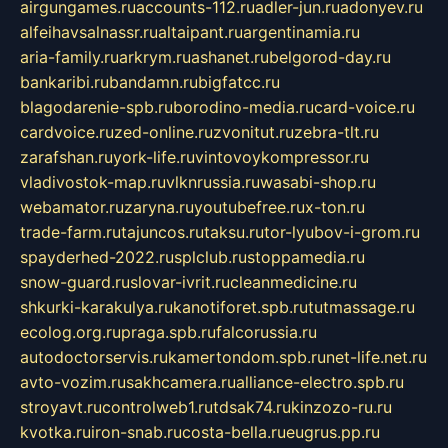
airgungames.ru
accounts-112.ru
adler-jun.ru
adonyev.ru
alfeihavsalnassr.ru
altaipant.ru
argentinamia.ru
aria-family.ru
arkrym.ru
ashanet.ru
belgorod-day.ru
bankaribi.ru
bandamn.ru
bigfatcc.ru
blagodarenie-spb.ru
borodino-media.ru
card-voice.ru
cardvoice.ru
zed-online.ru
zvonitut.ru
zebra-tlt.ru
zarafshan.ru
york-life.ru
vintovoykompressor.ru
vladivostok-map.ru
vlknrussia.ru
wasabi-shop.ru
webamator.ru
zaryna.ru
youtubefree.ru
x-ton.ru
trade-farm.ru
tajuncos.ru
taksu.ru
tor-lyubov-i-grom.ru
spayderhed-2022.ru
splclub.ru
stoppamedia.ru
snow-guard.ru
slovar-ivrit.ru
cleanmedicine.ru
shkurki-karakulya.ru
kanotiforet.spb.ru
tutmassage.ru
ecolog.org.ru
praga.spb.ru
falcorussia.ru
autodoctorservis.ru
kamertondom.spb.ru
net-life.net.ru
avto-vozim.ru
sakhcamera.ru
alliance-electro.spb.ru
stroyavt.ru
controlweb1.ru
tdsak74.ru
kinzozo-ru.ru
kvotka.ru
iron-snab.ru
costa-bella.ru
eugrus.pp.ru