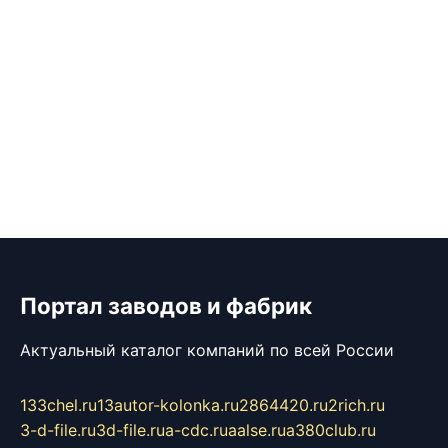
Портал заводов и фабрик
Актуальный каталог компаний по всей России
133chel.ru
13autor-kolonka.ru
2864420.ru
2rich.ru
3-d-file.ru
3d-file.ru
a-cdc.ru
aalse.ru
a380club.ru