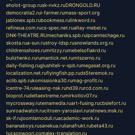
eholot-group.ru
sk-nvkz.ru
DRONGOLD.RU
democratia2.ru
i-farmer.ru
mass-sport.org
jablonex.spb.ru
bookmess.ru
linkword.ru
refineua.com.ru
cs-spec.net.ru
altay-mebel.ru
DNK-THEATRE.RU
mechaniks.spb.ru
ipcamtechage.ru
skosta.ru
a-sun.ru
stroy-ldsp.ru
snowlands.org.ru
childrensshoes.ru
mrlizzy.ru
mebelsofiakrd.ru
bulizhenko.ru
rumantick.net.ru
mtszerno.ru
daily-fishing.ru
glushiteli-v-spb.ru
megasat.org.ru
localization.net.ru
flyingfish.pp.ru
ds5teremok.ru
aclib.spb.ru
komissionka30.ru
mag-profit.ru
icentre-74.ru
leasing-nsk.ru
hd39.ru
rcd.com.ru
bioprot.ru
deltaextreme.ru
mirkotlov07.ru
mycrossway.ru
temamedia.ru
art-fusing.ru
cbslefort.ru
sunroadwatch.ru
citroen-yaroslavl.ru
ratnews.msk.ru
sk-if.ru
joomlamoduli.ru
academic-work.ru
bananaboys.ru
sanekua.ru
lianafrukt.ru
beta43.ru
tucsonwoori.com
alex-translation.ru