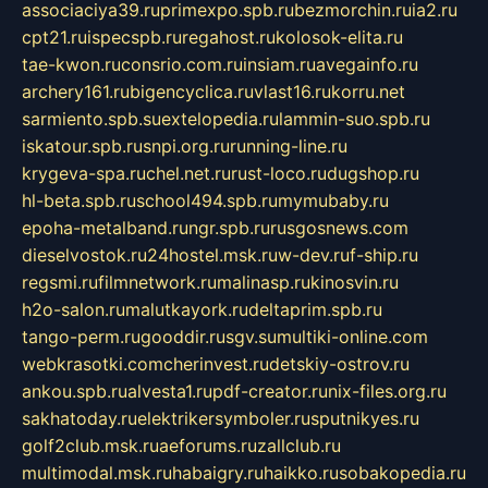
associaciya39.ru
primexpo.spb.ru
bezmorchin.ru
ia2.ru
cpt21.ru
ispecspb.ru
regahost.ru
kolosok-elita.ru
tae-kwon.ru
consrio.com.ru
insiam.ru
avegainfo.ru
archery161.ru
bigencyclica.ru
vlast16.ru
korru.net
sarmiento.spb.su
extelopedia.ru
lammin-suo.spb.ru
iskatour.spb.ru
snpi.org.ru
running-line.ru
krygeva-spa.ru
chel.net.ru
rust-loco.ru
dugshop.ru
hl-beta.spb.ru
school494.spb.ru
mymubaby.ru
epoha-metalband.ru
ngr.spb.ru
rusgosnews.com
dieselvostok.ru
24hostel.msk.ru
w-dev.ru
f-ship.ru
regsmi.ru
filmnetwork.ru
malinasp.ru
kinosvin.ru
h2o-salon.ru
malutkayork.ru
deltaprim.spb.ru
tango-perm.ru
gooddir.ru
sgv.su
multiki-online.com
webkrasotki.com
cherinvest.ru
detskiy-ostrov.ru
ankou.spb.ru
alvesta1.ru
pdf-creator.ru
nix-files.org.ru
sakhatoday.ru
elektrikersymboler.ru
sputnikyes.ru
golf2club.msk.ru
aeforums.ru
zallclub.ru
multimodal.msk.ru
habaigry.ru
haikko.ru
sobakopedia.ru