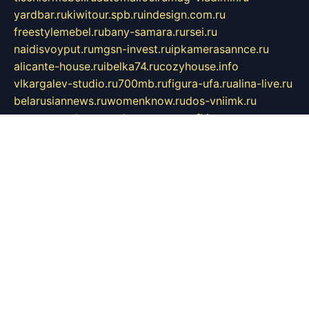
yardbar.ru
kiwitour.spb.ru
indesign.com.ru
freestylemebel.ru
bany-samara.ru
rsei.ru
naidisvoyput.ru
mgsn-invest.ru
ipkamerasannce.ru
alicante-house.ru
ibelka74.ru
cozyhouse.info
vlkargalev-studio.ru
700mb.ru
figura-ufa.ru
alina-live.ru
belarusiannews.ru
womenknow.ru
dos-vniimk.ru
sega.net.ru
dv.net.ru
phenomenonsofhistory.com
telesputnik.net.ru
wall.pp.ru
pylesosroidmi.ru
gtc-clan.ru
cligs.ru
bibikazap.ru
popova.org.ru
netwhistler.spb.ru
bellvil.ru
bonzon.ru
iss-vladik.ru
defiparis.net.ru
las-gryzas.ru
amku.ru
electednews.spb.ru
feather.org.ru
spar72.ru
tankiigri.ru
dominus.com.ru
ibtree.ru
sanykool.pp.ru
unixlib.org.ru
menatep.spb.ru
gartenterrassen.ru
printeka.ru
skvozilka.com.ru
parkovka-pub.ru
lovemobi.ru
art-ru.ru
emulatorz.com.ru
alucomp.com.ru
tatforum.com.ru
alternativa-profi.ru
dermakler.ru
artsurvey.ru
aredir.ru
khimspas.ru
centr-maxi.ru
2018r.ru