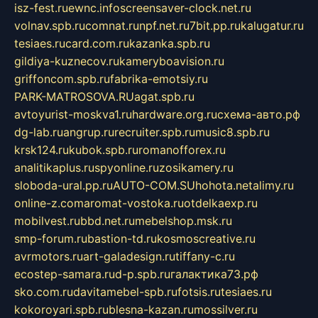
isz-fest.ru
ewnc.info
screensaver-clock.net.ru
volnav.spb.ru
comnat.ru
npf.net.ru
7bit.pp.ru
kalugatur.ru
tesiaes.ru
card.com.ru
kazanka.spb.ru
gildiya-kuznecov.ru
kameryboavision.ru
griffoncom.spb.ru
fabrika-emotsiy.ru
PARK-MATROSOVA.RU
agat.spb.ru
avtoyurist-moskva1.ru
hardware.org.ru
схема-авто.рф
dg-lab.ru
angrup.ru
recruiter.spb.ru
music8.spb.ru
krsk124.ru
kubok.spb.ru
romanofforex.ru
analitikaplus.ru
spyonline.ru
zosikamery.ru
sloboda-ural.pp.ru
AUTO-COM.SU
hohota.net
alimy.ru
online-z.com
aromat-vostoka.ru
otdelkaexp.ru
mobilvest.ru
bbd.net.ru
mebelshop.msk.ru
smp-forum.ru
bastion-td.ru
kosmoscreative.ru
avrmotors.ru
art-galadesign.ru
tiffany-c.ru
ecostep-samara.ru
d-p.spb.ru
галактика73.рф
sko.com.ru
davitamebel-spb.ru
fotsis.ru
tesiaes.ru
kokoroyari.spb.ru
blesna-kazan.ru
mossilver.ru