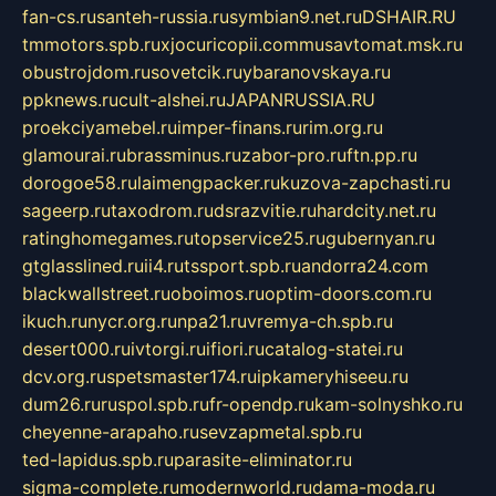
fan-cs.ru
santeh-russia.ru
symbian9.net.ru
DSHAIR.RU
tmmotors.spb.ru
xjocuricopii.com
musavtomat.msk.ru
obustrojdom.ru
sovetcik.ru
ybaranovskaya.ru
ppknews.ru
cult-alshei.ru
JAPANRUSSIA.RU
proekciyamebel.ru
imper-finans.ru
rim.org.ru
glamourai.ru
brassminus.ru
zabor-pro.ru
ftn.pp.ru
dorogoe58.ru
laimengpacker.ru
kuzova-zapchasti.ru
sageerp.ru
taxodrom.ru
dsrazvitie.ru
hardcity.net.ru
ratinghomegames.ru
topservice25.ru
gubernyan.ru
gtglasslined.ru
ii4.ru
tssport.spb.ru
andorra24.com
blackwallstreet.ru
oboimos.ru
optim-doors.com.ru
ikuch.ru
nycr.org.ru
npa21.ru
vremya-ch.spb.ru
desert000.ru
ivtorgi.ru
ifiori.ru
catalog-statei.ru
dcv.org.ru
spetsmaster174.ru
ipkameryhiseeu.ru
dum26.ru
ruspol.spb.ru
fr-opendp.ru
kam-solnyshko.ru
cheyenne-arapaho.ru
sevzapmetal.spb.ru
ted-lapidus.spb.ru
parasite-eliminator.ru
sigma-complete.ru
modernworld.ru
dama-moda.ru