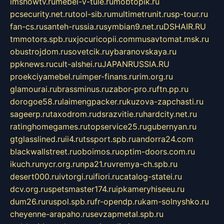
imshowtv.ru
mebel-v-tule.ru
mobtopik.ru
pcsecurity.net.ru
tool-sib.ru
multimetrunit.ru
sp-tour.ru
fan-cs.ru
santeh-russia.ru
symbian9.net.ru
DSHAIR.RU
tmmotors.spb.ru
xjocuricopii.com
musavtomat.msk.ru
obustrojdom.ru
sovetcik.ru
ybaranovskaya.ru
ppknews.ru
cult-alshei.ru
JAPANRUSSIA.RU
proekciyamebel.ru
imper-finans.ru
rim.org.ru
glamourai.ru
brassminus.ru
zabor-pro.ru
ftn.pp.ru
dorogoe58.ru
laimengpacker.ru
kuzova-zapchasti.ru
sageerp.ru
taxodrom.ru
dsrazvitie.ru
hardcity.net.ru
ratinghomegames.ru
topservice25.ru
gubernyan.ru
gtglasslined.ru
ii4.ru
tssport.spb.ru
andorra24.com
blackwallstreet.ru
oboimos.ru
optim-doors.com.ru
ikuch.ru
nycr.org.ru
npa21.ru
vremya-ch.spb.ru
desert000.ru
ivtorgi.ru
ifiori.ru
catalog-statei.ru
dcv.org.ru
spetsmaster174.ru
ipkameryhiseeu.ru
dum26.ru
ruspol.spb.ru
fr-opendp.ru
kam-solnyshko.ru
cheyenne-arapaho.ru
sevzapmetal.spb.ru