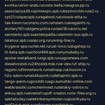
kvotka.ru
iron-snab.ru
costa-bella.ru
eugrus.pp.ru
associaciya39.ru
primexpo.spb.ru
bezmorchin.ru
ia2.ru
cpt21.ru
ispecspb.ru
regahost.ru
kolosok-elita.ru
tae-kwon.ru
consrio.com.ru
insiam.ru
avegainfo.ru
archery161.ru
bigencyclica.ru
vlast16.ru
korru.net
sarmiento.spb.su
extelopedia.ru
lammin-suo.spb.ru
iskatour.spb.ru
snpi.org.ru
running-line.ru
krygeva-spa.ru
chel.net.ru
rust-loco.ru
dugshop.ru
hl-beta.spb.ru
school494.spb.ru
mymubaby.ru
epoha-metalband.ru
ngr.spb.ru
rusgosnews.com
dieselvostok.ru
24hostel.msk.ru
w-dev.ru
f-ship.ru
regsmi.ru
filmnetwork.ru
malinasp.ru
kinosvin.ru
h2o-salon.ru
malutkayork.ru
deltaprim.spb.ru
tango-perm.ru
gooddir.ru
sgv.su
multiki-online.com
webkrasotki.com
cherinvest.ru
detskiy-ostrov.ru
ankou.spb.ru
alvesta1.ru
pdf-creator.ru
nix-files.org.ru
sakhatoday.ru
elektrikersymboler.ru
sputnikyes.ru
golf2club.msk.ru
aeforums.ru
zallclub.ru