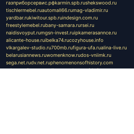
газприборсервис.рф
karmin.spb.ru
shekswood.ru
tischlermebel.ru
automall66.ru
mag-vladimir.ru
yardbar.ru
kiwitour.spb.ru
indesign.com.ru
freestylemebel.ru
bany-samara.ru
rsei.ru
naidisvoyput.ru
mgsn-invest.ru
ipkamerasannce.ru
alicante-house.ru
ibelka74.ru
cozyhouse.info
vlkargalev-studio.ru
700mb.ru
figura-ufa.ru
alina-live.ru
belarusiannews.ru
womenknow.ru
dos-vniimk.ru
sega.net.ru
dv.net.ru
phenomenonsofhistory.com
telesputnik.net.ru
wall.pp.ru
pylesosroidmi.ru
gtc-clan.ru
cligs.ru
bibikazap.ru
popova.org.ru
netwhistler.spb.ru
bellvil.ru
bonzon.ru
iss-vladik.ru
defiparis.net.ru
las-gryzas.ru
amku.ru
electednews.spb.ru
feather.org.ru
spar72.ru
tankiigri.ru
dominus.com.ru
ibtree.ru
sanykool.pp.ru
unixlib.org.ru
menatep.spb.ru
gartenterrassen.ru
printeka.ru
skvozilka.com.ru
parkovka-pub.ru
lovemobi.ru
art-ru.ru
emulatorz.com.ru
alucomp.com.ru
tatforum.com.ru