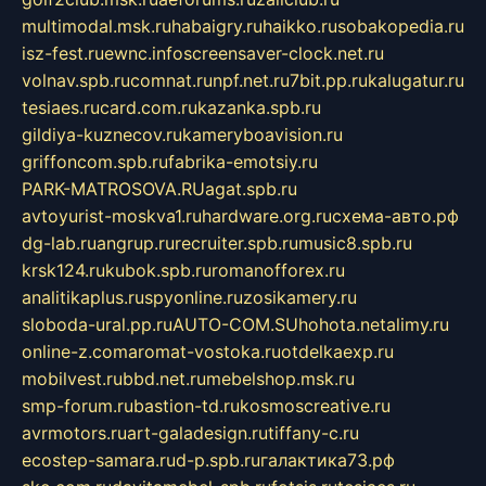
multimodal.msk.ru
habaigry.ru
haikko.ru
sobakopedia.ru
isz-fest.ru
ewnc.info
screensaver-clock.net.ru
volnav.spb.ru
comnat.ru
npf.net.ru
7bit.pp.ru
kalugatur.ru
tesiaes.ru
card.com.ru
kazanka.spb.ru
gildiya-kuznecov.ru
kameryboavision.ru
griffoncom.spb.ru
fabrika-emotsiy.ru
PARK-MATROSOVA.RU
agat.spb.ru
avtoyurist-moskva1.ru
hardware.org.ru
схема-авто.рф
dg-lab.ru
angrup.ru
recruiter.spb.ru
music8.spb.ru
krsk124.ru
kubok.spb.ru
romanofforex.ru
analitikaplus.ru
spyonline.ru
zosikamery.ru
sloboda-ural.pp.ru
AUTO-COM.SU
hohota.net
alimy.ru
online-z.com
aromat-vostoka.ru
otdelkaexp.ru
mobilvest.ru
bbd.net.ru
mebelshop.msk.ru
smp-forum.ru
bastion-td.ru
kosmoscreative.ru
avrmotors.ru
art-galadesign.ru
tiffany-c.ru
ecostep-samara.ru
d-p.spb.ru
галактика73.рф