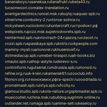
bananaboys.ru
sanekua.ru
lianafrukt.ru
beta43.ru
tucsonwoori.com
alex-translation.ru
avantgardeclinics.ru
noel.msk.ru
buylq.ru
aquas-spb.ru
vilnerivne.com
bobry-2.ru
vtoroe-solnce.ru
nickysheen.ru
clockmir.ru
huntercraft.ru
стройокт.рф
webpixels.ru
pczz.msk.su
petrodvorets.spb.ru
nsintermed.spb.ru
avtovirazh-24.ru
jazzq.ru
czecot.ru
cruizi.spb.ru
spasskaya.spb.ru
kniris.ru
vkpeople.com
maminy-mysli.ru
arionorel.ru
khuseniosif.ru
dotmediacup.spb.ru
mebel-tiraspol.ru
all-books.biz
vmauto.spb.ru
shop-astyle.ru
derevo-s.ru
contrinform.ru
gutserial.ru
mdrussia.spb.ru
monod.ru
refine.org.ru
uk-krein.ru
kamensk61.ru
zooclub.info
filonov.org.ru
технокамск.рф
ra-spectr.ru
ooodriada.ru
promelmash.spb.ru
ixtys.spb.ru
fccity.ru
glamourstudio.spb.ru
kola-nature.org
spbmaster.spb.ru
musicoutlet.ru
china.msk.ru
bulldog.su
grimm-online.ru
outlander.net.ru
maga.spb.ru
anime-sell.ru
keseloy.ru