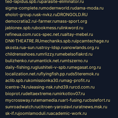
ted-lapidus.spb.ru
parasite-eliminator.ru
sigma-complete.ru
modernworld.ru
dama-moda.ru
eholot-group.ru
sk-nvkz.ru
DRONGOLD.RU
democratia2.ru
i-farmer.ru
mass-sport.org
jablonex.spb.ru
bookmess.ru
linkword.ru
refineua.com.ru
cs-spec.net.ru
altay-mebel.ru
DNK-THEATRE.RU
mechaniks.spb.ru
ipcamtechage.ru
skosta.ru
a-sun.ru
stroy-ldsp.ru
snowlands.org.ru
childrensshoes.ru
mrlizzy.ru
mebelsofiakrd.ru
bulizhenko.ru
rumantick.net.ru
mtszerno.ru
daily-fishing.ru
glushiteli-v-spb.ru
megasat.org.ru
localization.net.ru
flyingfish.pp.ru
ds5teremok.ru
aclib.spb.ru
komissionka30.ru
mag-profit.ru
icentre-74.ru
leasing-nsk.ru
hd39.ru
rcd.com.ru
bioprot.ru
deltaextreme.ru
mirkotlov07.ru
mycrossway.ru
temamedia.ru
art-fusing.ru
cbslefort.ru
sunroadwatch.ru
citroen-yaroslavl.ru
ratnews.msk.ru
sk-if.ru
joomlamoduli.ru
academic-work.ru