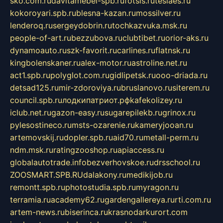
sko.com.ru
davitamebel-spb.ru
fotsis.ru
tesiaes.ru
kokoroyari.spb.ru
blesna-kazan.ru
mossilver.ru
lenderoq.ru
sergeydobrin.ru
tochkazvuka.msk.ru
people-of-art.ru
bezzubova.ru
clubtibet.ru
orior-aks.ru
dynamoauto.ru
szk-favorit.ru
carlines.ru
flatnsk.ru
kingbolenskaner.ru
alex-motor.ru
astroline.net.ru
act1.spb.ru
polyglot.com.ru
gidlipetsk.ru
ooo-driada.ru
detsad125.ru
mir-zdoroviya.ru
bruslanovo.ru
siterem.ru
council.spb.ru
лодкипатриот.рф
kafekolizey.ru
iclub.net.ru
gazon-easy.ru
sugarepilekb.ru
grinox.ru
pylesostineco.ru
msts-ozarenie.ru
kameryjooan.ru
artemovskij.ru
dopler.spb.ru
aid70.ru
metall-perm.ru
ndm.msk.ru
ratingzooshop.ru
apiaccess.ru
globalautotrade.info
bezverhovskoe.ru
drsschool.ru
ZOOSMART.SPB.RU
dalakony.ru
medikijob.ru
remontt.spb.ru
photostudia.spb.ru
myragon.ru
terramia.ru
academy62.ru
gardengallereya.ru
rti.com.ru
artem-news.ru
biserinca.ru
krasnodarkurort.com