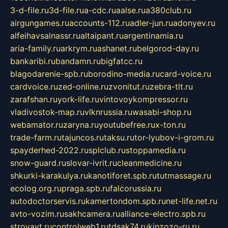
3-d-file.ru
3d-file.ru
a-cdc.ru
aalse.ru
a380club.ru
airgungames.ru
accounts-112.ru
adler-jun.ru
adonyev.ru
alfeihavsalnassr.ru
altaipant.ru
argentinamia.ru
aria-family.ru
arkrym.ru
ashanet.ru
belgorod-day.ru
bankaribi.ru
bandamn.ru
bigfatcc.ru
blagodarenie-spb.ru
borodino-media.ru
card-voice.ru
cardvoice.ru
zed-online.ru
zvonitut.ru
zebra-tlt.ru
zarafshan.ru
york-life.ru
vintovoykompressor.ru
vladivostok-map.ru
vlknrussia.ru
wasabi-shop.ru
webamator.ru
zaryna.ru
youtubefree.ru
x-ton.ru
trade-farm.ru
tajuncos.ru
taksu.ru
tor-lyubov-i-grom.ru
spayderhed-2022.ru
splclub.ru
stoppamedia.ru
snow-guard.ru
slovar-ivrit.ru
cleanmedicine.ru
shkurki-karakulya.ru
kanotiforet.spb.ru
tutmassage.ru
ecolog.org.ru
praga.spb.ru
falcorussia.ru
autodoctorservis.ru
kamertondom.spb.ru
net-life.net.ru
avto-vozim.ru
sakhcamera.ru
alliance-electro.spb.ru
stroyavt.ru
controlweb1.ru
tdsak74.ru
kinzozo-ru.ru