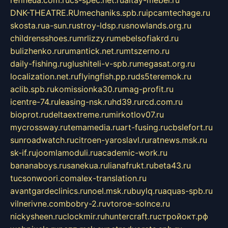
DNK-THEATRE.RU
mechaniks.spb.ru
ipcamtechage.ru
skosta.ru
a-sun.ru
stroy-ldsp.ru
snowlands.org.ru
childrensshoes.ru
mrlizzy.ru
mebelsofiakrd.ru
bulizhenko.ru
rumantick.net.ru
mtszerno.ru
daily-fishing.ru
glushiteli-v-spb.ru
megasat.org.ru
localization.net.ru
flyingfish.pp.ru
ds5teremok.ru
aclib.spb.ru
komissionka30.ru
mag-profit.ru
icentre-74.ru
leasing-nsk.ru
hd39.ru
rcd.com.ru
bioprot.ru
deltaextreme.ru
mirkotlov07.ru
mycrossway.ru
temamedia.ru
art-fusing.ru
cbslefort.ru
sunroadwatch.ru
citroen-yaroslavl.ru
ratnews.msk.ru
sk-if.ru
joomlamoduli.ru
academic-work.ru
bananaboys.ru
sanekua.ru
lianafrukt.ru
beta43.ru
tucsonwoori.com
alex-translation.ru
avantgardeclinics.ru
noel.msk.ru
buylq.ru
aquas-spb.ru
vilnerivne.com
bobry-2.ru
vtoroe-solnce.ru
nickysheen.ru
clockmir.ru
huntercraft.ru
стройокт.рф