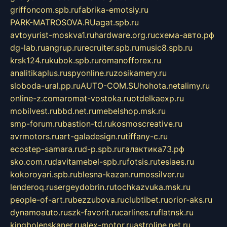
griffoncom.spb.ru
fabrika-emotsiy.ru
PARK-MATROSOVA.RU
agat.spb.ru
avtoyurist-moskva1.ru
hardware.org.ru
схема-авто.рф
dg-lab.ru
angrup.ru
recruiter.spb.ru
music8.spb.ru
krsk124.ru
kubok.spb.ru
romanofforex.ru
analitikaplus.ru
spyonline.ru
zosikamery.ru
sloboda-ural.pp.ru
AUTO-COM.SU
hohota.net
alimy.ru
online-z.com
aromat-vostoka.ru
otdelkaexp.ru
mobilvest.ru
bbd.net.ru
mebelshop.msk.ru
smp-forum.ru
bastion-td.ru
kosmoscreative.ru
avrmotors.ru
art-galadesign.ru
tiffany-c.ru
ecostep-samara.ru
d-p.spb.ru
галактика73.рф
sko.com.ru
davitamebel-spb.ru
fotsis.ru
tesiaes.ru
kokoroyari.spb.ru
blesna-kazan.ru
mossilver.ru
lenderoq.ru
sergeydobrin.ru
tochkazvuka.msk.ru
people-of-art.ru
bezzubova.ru
clubtibet.ru
orior-aks.ru
dynamoauto.ru
szk-favorit.ru
carlines.ru
flatnsk.ru
kingbolenskaner.ru
alex-motor.ru
astroline.net.ru