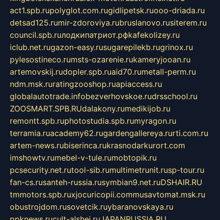
act1.spb.ru
polyglot.com.ru
gidlipetsk.ru
ooo-driada.ru
detsad125.ru
mir-zdoroviya.ru
bruslanovo.ru
siterem.ru
council.spb.ru
лодкипатриот.рф
kafekolizey.ru
iclub.net.ru
gazon-easy.ru
sugarepilekb.ru
grinox.ru
pylesostineco.ru
msts-ozarenie.ru
kameryjooan.ru
artemovskij.ru
dopler.spb.ru
aid70.ru
metall-perm.ru
ndm.msk.ru
ratingzooshop.ru
apiaccess.ru
globalautotrade.info
bezverhovskoe.ru
drsschool.ru
ZOOSMART.SPB.RU
dalakony.ru
medikijob.ru
remontt.spb.ru
photostudia.spb.ru
myragon.ru
terramia.ru
academy62.ru
gardengallereya.ru
rti.com.ru
artem-news.ru
biserinca.ru
krasnodarkurort.com
imshowtv.ru
mebel-v-tule.ru
mobtopik.ru
pcsecurity.net.ru
tool-sib.ru
multimetrunit.ru
sp-tour.ru
fan-cs.ru
santeh-russia.ru
symbian9.net.ru
DSHAIR.RU
tmmotors.spb.ru
xjocuricopii.com
musavtomat.msk.ru
obustrojdom.ru
sovetcik.ru
ybaranovskaya.ru
ppknews.ru
cult-alshei.ru
JAPANRUSSIA.RU