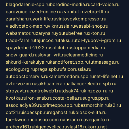
blagodarenie-spb.ru
borodino-media.ru
card-voice.ru
cardvoice.ru
zed-online.ru
zvonitut.ru
zebra-tlt.ru
zarafshan.ru
york-life.ru
vintovoykompressor.ru
vladivostok-map.ru
vlknrussia.ru
wasabi-shop.ru
webamator.ru
zaryna.ru
youtubefree.ru
x-ton.ru
trade-farm.ru
tajuncos.ru
taksu.ru
tor-lyubov-i-grom.ru
spayderhed-2022.ru
splclub.ru
stoppamedia.ru
snow-guard.ru
slovar-ivrit.ru
cleanmedicine.ru
shkurki-karakulya.ru
kanotiforet.spb.ru
tutmassage.ru
ecolog.org.ru
praga.spb.ru
falcorussia.ru
autodoctorservis.ru
kamertondom.spb.ru
net-life.net.ru
avto-vozim.ru
sakhcamera.ru
alliance-electro.spb.ru
stroyavt.ru
controlweb1.ru
tdsak74.ru
kinzozo-ru.ru
kvotka.ru
iron-snab.ru
costa-bella.ru
eugrus.pp.ru
associaciya39.ru
primexpo.spb.ru
bezmorchin.ru
ia2.ru
cpt21.ru
ispecspb.ru
regahost.ru
kolosok-elita.ru
tae-kwon.ru
consrio.com.ru
insiam.ru
avegainfo.ru
archery161.ru
bigencyclica.ru
vlast16.ru
korru.net