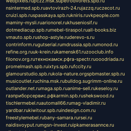
webpixels.ru
pczz.msk.su
petrodvorets.spb.ru
nsintermed.spb.ru
avtovirazh-24.ru
jazzq.ru
czecot.ru
cruizi.spb.ru
spasskaya.spb.ru
kniris.ru
vkpeople.com
maminy-mysli.ru
arionorel.ru
khuseniosif.ru
dotmediacup.spb.ru
mebel-tiraspol.ru
all-books.biz
vmauto.spb.ru
shop-astyle.ru
derevo-s.ru
contrinform.ru
gutserial.ru
mdrussia.spb.ru
monod.ru
refine.org.ru
uk-krein.ru
kamensk61.ru
zooclub.info
filonov.org.ru
технокамск.рф
ra-spectr.ru
ooodriada.ru
promelmash.spb.ru
ixtys.spb.ru
fccity.ru
glamourstudio.spb.ru
kola-nature.org
spbmaster.spb.ru
musicoutlet.ru
china.msk.ru
bulldog.su
grimm-online.ru
outlander.net.ru
maga.spb.ru
anime-sell.ru
keseloy.ru
газприборсервис.рф
karmin.spb.ru
shekswood.ru
tischlermebel.ru
automall66.ru
mag-vladimir.ru
yardbar.ru
kiwitour.spb.ru
indesign.com.ru
freestylemebel.ru
bany-samara.ru
rsei.ru
naidisvoyput.ru
mgsn-invest.ru
ipkamerasannce.ru