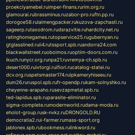
proekciyamebel.ru
imper-finans.ru
rim.org.ru
glamourai.ru
brassminus.ru
zabor-pro.ru
ftn.pp.ru
dorogoe58.ru
laimengpacker.ru
kuzova-zapchasti.ru
sageerp.ru
taxodrom.ru
dsrazvitie.ru
hardcity.net.ru
ratinghomegames.ru
topservice25.ru
gubernyan.ru
gtglasslined.ru
ii4.ru
tssport.spb.ru
andorra24.com
blackwallstreet.ru
oboimos.ru
optim-doors.com.ru
ikuch.ru
nycr.org.ru
npa21.ru
vremya-ch.spb.ru
desert000.ru
ivtorgi.ru
ifiori.ru
catalog-statei.ru
dcv.org.ru
spetsmaster174.ru
ipkameryhiseeu.ru
dum26.ru
ruspol.spb.ru
fr-opendp.ru
kam-solnyshko.ru
cheyenne-arapaho.ru
sevzapmetal.spb.ru
ted-lapidus.spb.ru
parasite-eliminator.ru
sigma-complete.ru
modernworld.ru
dama-moda.ru
eholot-group.ru
sk-nvkz.ru
DRONGOLD.RU
democratia2.ru
i-farmer.ru
mass-sport.org
jablonex.spb.ru
bookmess.ru
linkword.ru
refineua.com.ru
cs-spec.net.ru
altay-mebel.ru