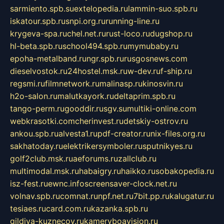
sarmiento.spb.su
extelopedia.ru
lammin-suo.spb.ru
iskatour.spb.ru
snpi.org.ru
running-line.ru
krygeva-spa.ru
chel.net.ru
rust-loco.ru
dugshop.ru
hl-beta.spb.ru
school494.spb.ru
mymubaby.ru
epoha-metalband.ru
ngr.spb.ru
rusgosnews.com
dieselvostok.ru
24hostel.msk.ru
w-dev.ru
f-ship.ru
regsmi.ru
filmnetwork.ru
malinasp.ru
kinosvin.ru
h2o-salon.ru
malutkayork.ru
deltaprim.spb.ru
tango-perm.ru
gooddir.ru
sgv.su
multiki-online.com
webkrasotki.com
cherinvest.ru
detskiy-ostrov.ru
ankou.spb.ru
alvesta1.ru
pdf-creator.ru
nix-files.org.ru
sakhatoday.ru
elektrikersymboler.ru
sputnikyes.ru
golf2club.msk.ru
aeforums.ru
zallclub.ru
multimodal.msk.ru
habaigry.ru
haikko.ru
sobakopedia.ru
isz-fest.ru
ewnc.info
screensaver-clock.net.ru
volnav.spb.ru
comnat.ru
npf.net.ru
7bit.pp.ru
kalugatur.ru
tesiaes.ru
card.com.ru
kazanka.spb.ru
gildiya-kuznecov.ru
kameryboavision.ru