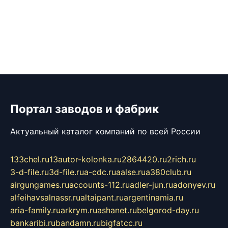
Портал заводов и фабрик
Актуальный каталог компаний по всей России
133chel.ru
13autor-kolonka.ru
2864420.ru
2rich.ru
3-d-file.ru
3d-file.ru
a-cdc.ru
aalse.ru
a380club.ru
airgungames.ru
accounts-112.ru
adler-jun.ru
adonyev.ru
alfeihavsalnassr.ru
altaipant.ru
argentinamia.ru
aria-family.ru
arkrym.ru
ashanet.ru
belgorod-day.ru
bankaribi.ru
bandamn.ru
bigfatcc.ru