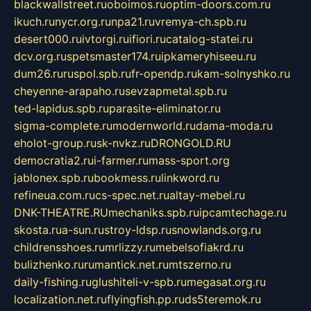
blackwallstreet.ru
oboimos.ru
optim-doors.com.ru
ikuch.ru
nycr.org.ru
npa21.ru
vremya-ch.spb.ru
desert000.ru
ivtorgi.ru
ifiori.ru
catalog-statei.ru
dcv.org.ru
spetsmaster174.ru
ipkameryhiseeu.ru
dum26.ru
ruspol.spb.ru
fr-opendp.ru
kam-solnyshko.ru
cheyenne-arapaho.ru
sevzapmetal.spb.ru
ted-lapidus.spb.ru
parasite-eliminator.ru
sigma-complete.ru
modernworld.ru
dama-moda.ru
eholot-group.ru
sk-nvkz.ru
DRONGOLD.RU
democratia2.ru
i-farmer.ru
mass-sport.org
jablonex.spb.ru
bookmess.ru
linkword.ru
refineua.com.ru
cs-spec.net.ru
altay-mebel.ru
DNK-THEATRE.RU
mechaniks.spb.ru
ipcamtechage.ru
skosta.ru
a-sun.ru
stroy-ldsp.ru
snowlands.org.ru
childrensshoes.ru
mrlizzy.ru
mebelsofiakrd.ru
bulizhenko.ru
rumantick.net.ru
mtszerno.ru
daily-fishing.ru
glushiteli-v-spb.ru
megasat.org.ru
localization.net.ru
flyingfish.pp.ru
ds5teremok.ru