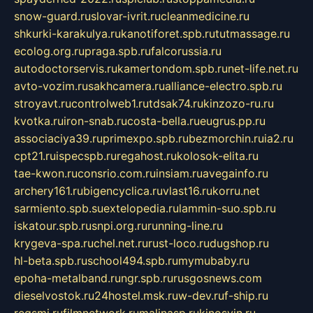
snow-guard.ru
slovar-ivrit.ru
cleanmedicine.ru
shkurki-karakulya.ru
kanotiforet.spb.ru
tutmassage.ru
ecolog.org.ru
praga.spb.ru
falcorussia.ru
autodoctorservis.ru
kamertondom.spb.ru
net-life.net.ru
avto-vozim.ru
sakhcamera.ru
alliance-electro.spb.ru
stroyavt.ru
controlweb1.ru
tdsak74.ru
kinzozo-ru.ru
kvotka.ru
iron-snab.ru
costa-bella.ru
eugrus.pp.ru
associaciya39.ru
primexpo.spb.ru
bezmorchin.ru
ia2.ru
cpt21.ru
ispecspb.ru
regahost.ru
kolosok-elita.ru
tae-kwon.ru
consrio.com.ru
insiam.ru
avegainfo.ru
archery161.ru
bigencyclica.ru
vlast16.ru
korru.net
sarmiento.spb.su
extelopedia.ru
lammin-suo.spb.ru
iskatour.spb.ru
snpi.org.ru
running-line.ru
krygeva-spa.ru
chel.net.ru
rust-loco.ru
dugshop.ru
hl-beta.spb.ru
school494.spb.ru
mymubaby.ru
epoha-metalband.ru
ngr.spb.ru
rusgosnews.com
dieselvostok.ru
24hostel.msk.ru
w-dev.ru
f-ship.ru