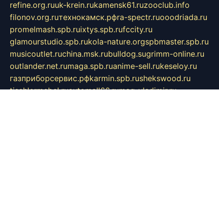
refine.org.ru
uk-krein.ru
kamensk61.ru
zooclub.info
filonov.org.ru
технокамск.рф
ra-spectr.ru
ooodriada.ru
promelmash.spb.ru
ixtys.spb.ru
fccity.ru
glamourstudio.spb.ru
kola-nature.org
spbmaster.spb.ru
musicoutlet.ru
china.msk.ru
bulldog.su
grimm-online.ru
outlander.net.ru
maga.spb.ru
anime-sell.ru
keseloy.ru
газприборсервис.рф
karmin.spb.ru
shekswood.ru
tischlermebel.ru
automall66.ru
mag-vladimir.ru
yardbar.ru
kiwitour.spb.ru
indesign.com.ru
freestylemebel.ru
bany-samara.ru
rsei.ru
naidisvoyput.ru
mgsn-invest.ru
ipkamerasannce.ru
alicante-house.ru
ibelka74.ru
cozyhouse.info
vlkargalev-studio.ru
700mb.ru
figura-ufa.ru
alina-live.ru
belarusiannews.ru
womenknow.ru
dos-vniimk.ru
sega.net.ru
dv.net.ru
phenomenonsofhistory.com
telesputnik.net.ru
wall.pp.ru
pylesosroidmi.ru
gtc-clan.ru
cligs.ru
bibikazap.ru
popova.org.ru
netwhistler.spb.ru
bellvil.ru
bonzon.ru
iss-vladik.ru