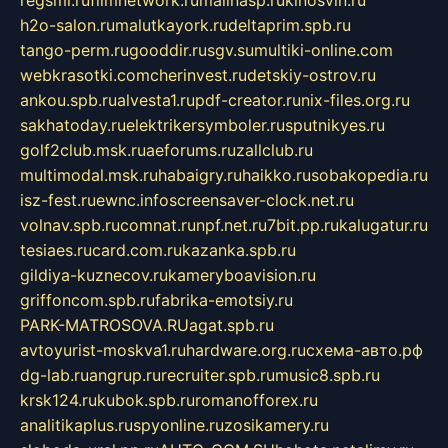
regsmi.ru
filmnetwork.ru
malinasp.ru
kinosvin.ru
h2o-salon.ru
malutkayork.ru
deltaprim.spb.ru
tango-perm.ru
gooddir.ru
sgv.su
multiki-online.com
webkrasotki.com
cherinvest.ru
detskiy-ostrov.ru
ankou.spb.ru
alvesta1.ru
pdf-creator.ru
nix-files.org.ru
sakhatoday.ru
elektrikersymboler.ru
sputnikyes.ru
golf2club.msk.ru
aeforums.ru
zallclub.ru
multimodal.msk.ru
habaigry.ru
haikko.ru
sobakopedia.ru
isz-fest.ru
ewnc.info
screensaver-clock.net.ru
volnav.spb.ru
comnat.ru
npf.net.ru
7bit.pp.ru
kalugatur.ru
tesiaes.ru
card.com.ru
kazanka.spb.ru
gildiya-kuznecov.ru
kameryboavision.ru
griffoncom.spb.ru
fabrika-emotsiy.ru
PARK-MATROSOVA.RU
agat.spb.ru
avtoyurist-moskva1.ru
hardware.org.ru
схема-авто.рф
dg-lab.ru
angrup.ru
recruiter.spb.ru
music8.spb.ru
krsk124.ru
kubok.spb.ru
romanofforex.ru
analitikaplus.ru
spyonline.ru
zosikamery.ru