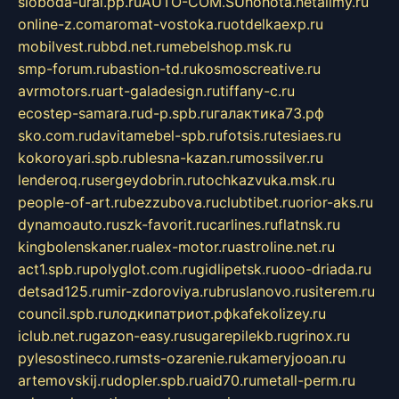
sloboda-ural.pp.ru
AUTO-COM.SU
hohota.net
alimy.ru
online-z.com
aromat-vostoka.ru
otdelkaexp.ru
mobilvest.ru
bbd.net.ru
mebelshop.msk.ru
smp-forum.ru
bastion-td.ru
kosmoscreative.ru
avrmotors.ru
art-galadesign.ru
tiffany-c.ru
ecostep-samara.ru
d-p.spb.ru
галактика73.рф
sko.com.ru
davitamebel-spb.ru
fotsis.ru
tesiaes.ru
kokoroyari.spb.ru
blesna-kazan.ru
mossilver.ru
lenderoq.ru
sergeydobrin.ru
tochkazvuka.msk.ru
people-of-art.ru
bezzubova.ru
clubtibet.ru
orior-aks.ru
dynamoauto.ru
szk-favorit.ru
carlines.ru
flatnsk.ru
kingbolenskaner.ru
alex-motor.ru
astroline.net.ru
act1.spb.ru
polyglot.com.ru
gidlipetsk.ru
ooo-driada.ru
detsad125.ru
mir-zdoroviya.ru
bruslanovo.ru
siterem.ru
council.spb.ru
лодкипатриот.рф
kafekolizey.ru
iclub.net.ru
gazon-easy.ru
sugarepilekb.ru
grinox.ru
pylesostineco.ru
msts-ozarenie.ru
kameryjooan.ru
artemovskij.ru
dopler.spb.ru
aid70.ru
metall-perm.ru