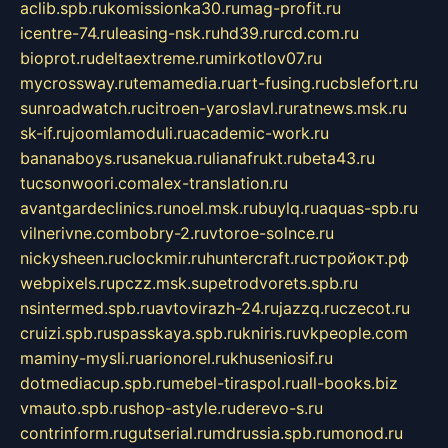
aclib.spb.ru
komissionka30.ru
mag-profit.ru
icentre-74.ru
leasing-nsk.ru
hd39.ru
rcd.com.ru
bioprot.ru
deltaextreme.ru
mirkotlov07.ru
mycrossway.ru
temamedia.ru
art-fusing.ru
cbslefort.ru
sunroadwatch.ru
citroen-yaroslavl.ru
ratnews.msk.ru
sk-if.ru
joomlamoduli.ru
academic-work.ru
bananaboys.ru
sanekua.ru
lianafrukt.ru
beta43.ru
tucsonwoori.com
alex-translation.ru
avantgardeclinics.ru
noel.msk.ru
buylq.ru
aquas-spb.ru
vilnerivne.com
bobry-2.ru
vtoroe-solnce.ru
nickysheen.ru
clockmir.ru
huntercraft.ru
стройокт.рф
webpixels.ru
pczz.msk.su
petrodvorets.spb.ru
nsintermed.spb.ru
avtovirazh-24.ru
jazzq.ru
czecot.ru
cruizi.spb.ru
spasskaya.spb.ru
kniris.ru
vkpeople.com
maminy-mysli.ru
arionorel.ru
khuseniosif.ru
dotmediacup.spb.ru
mebel-tiraspol.ru
all-books.biz
vmauto.spb.ru
shop-astyle.ru
derevo-s.ru
contrinform.ru
gutserial.ru
mdrussia.spb.ru
monod.ru