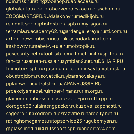
ndm.msk.ru
ratingzooshop.ru
apiaccess.ru
globalautotrade.info
bezverhovskoe.ru
drsschool.ru
ZOOSMART.SPB.RU
dalakony.ru
medikijob.ru
remontt.spb.ru
photostudia.spb.ru
myragon.ru
terramia.ru
academy62.ru
gardengallereya.ru
rti.com.ru
artem-news.ru
biserinca.ru
krasnodarkurort.com
imshowtv.ru
mebel-v-tule.ru
mobtopik.ru
pcsecurity.net.ru
tool-sib.ru
multimetrunit.ru
sp-tour.ru
fan-cs.ru
santeh-russia.ru
symbian9.net.ru
DSHAIR.RU
tmmotors.spb.ru
xjocuricopii.com
musavtomat.msk.ru
obustrojdom.ru
sovetcik.ru
ybaranovskaya.ru
ppknews.ru
cult-alshei.ru
JAPANRUSSIA.RU
proekciyamebel.ru
imper-finans.ru
rim.org.ru
glamourai.ru
brassminus.ru
zabor-pro.ru
ftn.pp.ru
dorogoe58.ru
laimengpacker.ru
kuzova-zapchasti.ru
sageerp.ru
taxodrom.ru
dsrazvitie.ru
hardcity.net.ru
ratinghomegames.ru
topservice25.ru
gubernyan.ru
gtglasslined.ru
ii4.ru
tssport.spb.ru
andorra24.com