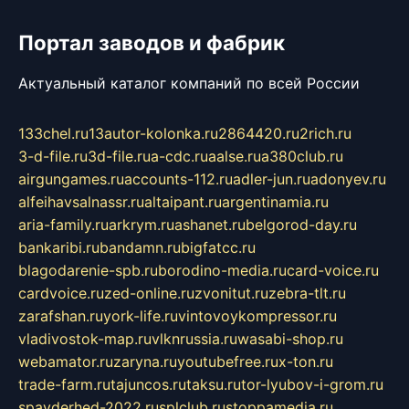
Портал заводов и фабрик
Актуальный каталог компаний по всей России
133chel.ru
13autor-kolonka.ru
2864420.ru
2rich.ru
3-d-file.ru
3d-file.ru
a-cdc.ru
aalse.ru
a380club.ru
airgungames.ru
accounts-112.ru
adler-jun.ru
adonyev.ru
alfeihavsalnassr.ru
altaipant.ru
argentinamia.ru
aria-family.ru
arkrym.ru
ashanet.ru
belgorod-day.ru
bankaribi.ru
bandamn.ru
bigfatcc.ru
blagodarenie-spb.ru
borodino-media.ru
card-voice.ru
cardvoice.ru
zed-online.ru
zvonitut.ru
zebra-tlt.ru
zarafshan.ru
york-life.ru
vintovoykompressor.ru
vladivostok-map.ru
vlknrussia.ru
wasabi-shop.ru
webamator.ru
zaryna.ru
youtubefree.ru
x-ton.ru
trade-farm.ru
tajuncos.ru
taksu.ru
tor-lyubov-i-grom.ru
spayderhed-2022.ru
splclub.ru
stoppamedia.ru