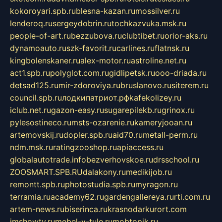
kokoroyari.spb.ru
blesna-kazan.ru
mossilver.ru
lenderoq.ru
sergeydobrin.ru
tochkazvuka.msk.ru
people-of-art.ru
bezzubova.ru
clubtibet.ru
orior-aks.ru
dynamoauto.ru
szk-favorit.ru
carlines.ru
flatnsk.ru
kingbolenskaner.ru
alex-motor.ru
astroline.net.ru
act1.spb.ru
polyglot.com.ru
gidlipetsk.ru
ooo-driada.ru
detsad125.ru
mir-zdoroviya.ru
bruslanovo.ru
siterem.ru
council.spb.ru
лодкипатриот.рф
kafekolizey.ru
iclub.net.ru
gazon-easy.ru
sugarepilekb.ru
grinox.ru
pylesostineco.ru
msts-ozarenie.ru
kameryjooan.ru
artemovskij.ru
dopler.spb.ru
aid70.ru
metall-perm.ru
ndm.msk.ru
ratingzooshop.ru
apiaccess.ru
globalautotrade.info
bezverhovskoe.ru
drsschool.ru
ZOOSMART.SPB.RU
dalakony.ru
medikijob.ru
remontt.spb.ru
photostudia.spb.ru
myragon.ru
terramia.ru
academy62.ru
gardengallereya.ru
rti.com.ru
artem-news.ru
biserinca.ru
krasnodarkurort.com
imshowtv.ru
mebel-v-tule.ru
mobtopik.ru