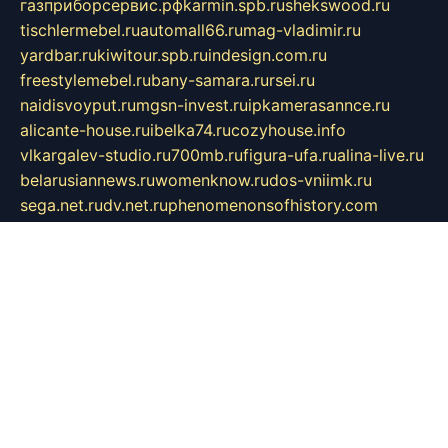
газприборсервис.рф
karmin.spb.ru
shekswood.ru
tischlermebel.ru
automall66.ru
mag-vladimir.ru
yardbar.ru
kiwitour.spb.ru
indesign.com.ru
freestylemebel.ru
bany-samara.ru
rsei.ru
naidisvoyput.ru
mgsn-invest.ru
ipkamerasannce.ru
alicante-house.ru
ibelka74.ru
cozyhouse.info
vlkargalev-studio.ru
700mb.ru
figura-ufa.ru
alina-live.ru
belarusiannews.ru
womenknow.ru
dos-vniimk.ru
sega.net.ru
dv.net.ru
phenomenonsofhistory.com
telesputnik.net.ru
wall.pp.ru
pylesosroidmi.ru
gtc-clan.ru
cligs.ru
bibikazap.ru
popova.org.ru
netwhistler.spb.ru
bellvil.ru
bonzon.ru
iss-vladik.ru
defiparis.net.ru
las-gryzas.ru
amku.ru
electednews.spb.ru
feather.org.ru
spar72.ru
tankiigri.ru
dominus.com.ru
ibtree.ru
sanykool.pp.ru
unixlib.org.ru
menatep.spb.ru
gartenterrassen.ru
printeka.ru
skvozilka.com.ru
parkovka-pub.ru
lovemobi.ru
art-ru.ru
emulatorz.com.ru
alucomp.com.ru
tatforum.com.ru