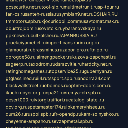
pcsecurity.net.ru
tool-sib.ru
multimetrunit.ru
sp-tour.ru
fan-cs.ru
santeh-russia.ru
symbian9.net.ru
DSHAIR.RU
tmmotors.spb.ru
xjocuricopii.com
musavtomat.msk.ru
obustrojdom.ru
sovetcik.ru
ybaranovskaya.ru
ppknews.ru
cult-alshei.ru
JAPANRUSSIA.RU
proekciyamebel.ru
imper-finans.ru
rim.org.ru
glamourai.ru
brassminus.ru
zabor-pro.ru
ftn.pp.ru
dorogoe58.ru
laimengpacker.ru
kuzova-zapchasti.ru
sageerp.ru
taxodrom.ru
dsrazvitie.ru
hardcity.net.ru
ratinghomegames.ru
topservice25.ru
gubernyan.ru
gtglasslined.ru
ii4.ru
tssport.spb.ru
andorra24.com
blackwallstreet.ru
oboimos.ru
optim-doors.com.ru
ikuch.ru
nycr.org.ru
npa21.ru
vremya-ch.spb.ru
desert000.ru
ivtorgi.ru
ifiori.ru
catalog-statei.ru
dcv.org.ru
spetsmaster174.ru
ipkameryhiseeu.ru
dum26.ru
ruspol.spb.ru
fr-opendp.ru
kam-solnyshko.ru
cheyenne-arapaho.ru
sevzapmetal.spb.ru