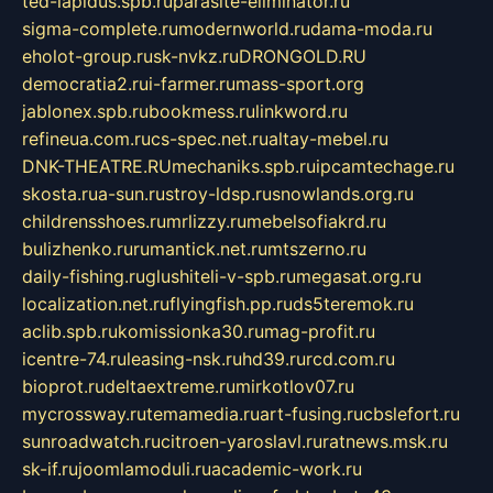
ted-lapidus.spb.ru
parasite-eliminator.ru
sigma-complete.ru
modernworld.ru
dama-moda.ru
eholot-group.ru
sk-nvkz.ru
DRONGOLD.RU
democratia2.ru
i-farmer.ru
mass-sport.org
jablonex.spb.ru
bookmess.ru
linkword.ru
refineua.com.ru
cs-spec.net.ru
altay-mebel.ru
DNK-THEATRE.RU
mechaniks.spb.ru
ipcamtechage.ru
skosta.ru
a-sun.ru
stroy-ldsp.ru
snowlands.org.ru
childrensshoes.ru
mrlizzy.ru
mebelsofiakrd.ru
bulizhenko.ru
rumantick.net.ru
mtszerno.ru
daily-fishing.ru
glushiteli-v-spb.ru
megasat.org.ru
localization.net.ru
flyingfish.pp.ru
ds5teremok.ru
aclib.spb.ru
komissionka30.ru
mag-profit.ru
icentre-74.ru
leasing-nsk.ru
hd39.ru
rcd.com.ru
bioprot.ru
deltaextreme.ru
mirkotlov07.ru
mycrossway.ru
temamedia.ru
art-fusing.ru
cbslefort.ru
sunroadwatch.ru
citroen-yaroslavl.ru
ratnews.msk.ru
sk-if.ru
joomlamoduli.ru
academic-work.ru