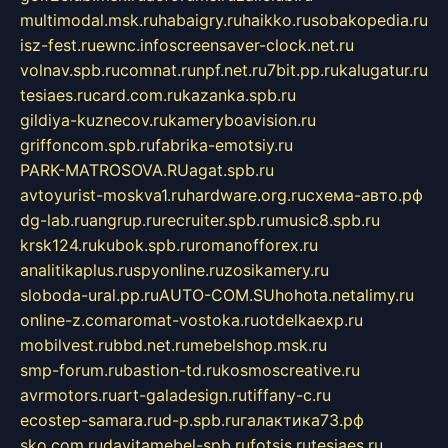
multimodal.msk.ru
habaigry.ru
haikko.ru
sobakopedia.ru
isz-fest.ru
ewnc.info
screensaver-clock.net.ru
volnav.spb.ru
comnat.ru
npf.net.ru
7bit.pp.ru
kalugatur.ru
tesiaes.ru
card.com.ru
kazanka.spb.ru
gildiya-kuznecov.ru
kameryboavision.ru
griffoncom.spb.ru
fabrika-emotsiy.ru
PARK-MATROSOVA.RU
agat.spb.ru
avtoyurist-moskva1.ru
hardware.org.ru
схема-авто.рф
dg-lab.ru
angrup.ru
recruiter.spb.ru
music8.spb.ru
krsk124.ru
kubok.spb.ru
romanofforex.ru
analitikaplus.ru
spyonline.ru
zosikamery.ru
sloboda-ural.pp.ru
AUTO-COM.SU
hohota.net
alimy.ru
online-z.com
aromat-vostoka.ru
otdelkaexp.ru
mobilvest.ru
bbd.net.ru
mebelshop.msk.ru
smp-forum.ru
bastion-td.ru
kosmoscreative.ru
avrmotors.ru
art-galadesign.ru
tiffany-c.ru
ecostep-samara.ru
d-p.spb.ru
галактика73.рф
sko.com.ru
davitamebel-spb.ru
fotsis.ru
tesiaes.ru