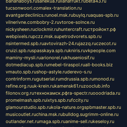
bananaboys.ru
sanekua.ru
lianafrukt.ru
beta43.ru
tucsonwoori.com
alex-translation.ru
avantgardeclinics.ru
noel.msk.ru
buylq.ru
aquas-spb.ru
vilnerivne.com
bobry-2.ru
vtoroe-solnce.ru
nickysheen.ru
clockmir.ru
huntercraft.ru
стройокт.рф
webpixels.ru
pczz.msk.su
petrodvorets.spb.ru
nsintermed.spb.ru
avtovirazh-24.ru
jazzq.ru
czecot.ru
cruizi.spb.ru
spasskaya.spb.ru
kniris.ru
vkpeople.com
maminy-mysli.ru
arionorel.ru
khuseniosif.ru
dotmediacup.spb.ru
mebel-tiraspol.ru
all-books.biz
vmauto.spb.ru
shop-astyle.ru
derevo-s.ru
contrinform.ru
gutserial.ru
mdrussia.spb.ru
monod.ru
refine.org.ru
uk-krein.ru
kamensk61.ru
zooclub.info
filonov.org.ru
технокамск.рф
ra-spectr.ru
ooodriada.ru
promelmash.spb.ru
ixtys.spb.ru
fccity.ru
glamourstudio.spb.ru
kola-nature.org
spbmaster.spb.ru
musicoutlet.ru
china.msk.ru
bulldog.su
grimm-online.ru
outlander.net.ru
maga.spb.ru
anime-sell.ru
keseloy.ru