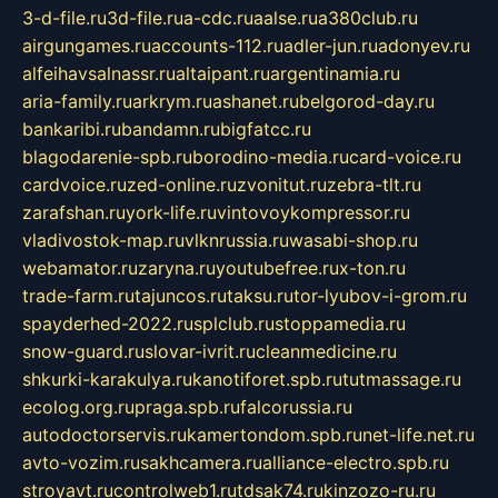
3-d-file.ru
3d-file.ru
a-cdc.ru
aalse.ru
a380club.ru
airgungames.ru
accounts-112.ru
adler-jun.ru
adonyev.ru
alfeihavsalnassr.ru
altaipant.ru
argentinamia.ru
aria-family.ru
arkrym.ru
ashanet.ru
belgorod-day.ru
bankaribi.ru
bandamn.ru
bigfatcc.ru
blagodarenie-spb.ru
borodino-media.ru
card-voice.ru
cardvoice.ru
zed-online.ru
zvonitut.ru
zebra-tlt.ru
zarafshan.ru
york-life.ru
vintovoykompressor.ru
vladivostok-map.ru
vlknrussia.ru
wasabi-shop.ru
webamator.ru
zaryna.ru
youtubefree.ru
x-ton.ru
trade-farm.ru
tajuncos.ru
taksu.ru
tor-lyubov-i-grom.ru
spayderhed-2022.ru
splclub.ru
stoppamedia.ru
snow-guard.ru
slovar-ivrit.ru
cleanmedicine.ru
shkurki-karakulya.ru
kanotiforet.spb.ru
tutmassage.ru
ecolog.org.ru
praga.spb.ru
falcorussia.ru
autodoctorservis.ru
kamertondom.spb.ru
net-life.net.ru
avto-vozim.ru
sakhcamera.ru
alliance-electro.spb.ru
stroyavt.ru
controlweb1.ru
tdsak74.ru
kinzozo-ru.ru