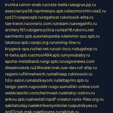
kvotka.ru
iron-snab.ru
costa-bella.ru
eugrus.pp.ru
associaciya39.ru
primexpo.spb.ru
bezmorchin.ru
ia2.ru
cpt21.ru
ispecspb.ru
regahost.ru
kolosok-elita.ru
tae-kwon.ru
consrio.com.ru
insiam.ru
avegainfo.ru
archery161.ru
bigencyclica.ru
vlast16.ru
korru.net
sarmiento.spb.su
extelopedia.ru
lammin-suo.spb.ru
iskatour.spb.ru
snpi.org.ru
running-line.ru
krygeva-spa.ru
chel.net.ru
rust-loco.ru
dugshop.ru
hl-beta.spb.ru
school494.spb.ru
mymubaby.ru
epoha-metalband.ru
ngr.spb.ru
rusgosnews.com
dieselvostok.ru
24hostel.msk.ru
w-dev.ru
f-ship.ru
regsmi.ru
filmnetwork.ru
malinasp.ru
kinosvin.ru
h2o-salon.ru
malutkayork.ru
deltaprim.spb.ru
tango-perm.ru
gooddir.ru
sgv.su
multiki-online.com
webkrasotki.com
cherinvest.ru
detskiy-ostrov.ru
ankou.spb.ru
alvesta1.ru
pdf-creator.ru
nix-files.org.ru
sakhatoday.ru
elektrikersymboler.ru
sputnikyes.ru
golf2club.msk.ru
aeforums.ru
zallclub.ru