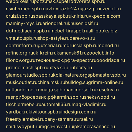
webpixels.ru
pczz.msk.su
petrodvorets.spb.ru
nsintermed.spb.ru
avtovirazh-24.ru
jazzq.ru
czecot.ru
cruizi.spb.ru
spasskaya.spb.ru
kniris.ru
vkpeople.com
maminy-mysli.ru
arionorel.ru
khuseniosif.ru
dotmediacup.spb.ru
mebel-tiraspol.ru
all-books.biz
vmauto.spb.ru
shop-astyle.ru
derevo-s.ru
contrinform.ru
gutserial.ru
mdrussia.spb.ru
monod.ru
refine.org.ru
uk-krein.ru
kamensk61.ru
zooclub.info
filonov.org.ru
технокамск.рф
ra-spectr.ru
ooodriada.ru
promelmash.spb.ru
ixtys.spb.ru
fccity.ru
glamourstudio.spb.ru
kola-nature.org
spbmaster.spb.ru
musicoutlet.ru
china.msk.ru
bulldog.su
grimm-online.ru
outlander.net.ru
maga.spb.ru
anime-sell.ru
keseloy.ru
газприборсервис.рф
karmin.spb.ru
shekswood.ru
tischlermebel.ru
automall66.ru
mag-vladimir.ru
yardbar.ru
kiwitour.spb.ru
indesign.com.ru
freestylemebel.ru
bany-samara.ru
rsei.ru
naidisvoyput.ru
mgsn-invest.ru
ipkamerasannce.ru