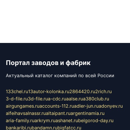
Портал заводов и фабрик
Актуальный каталог компаний по всей России
133chel.ru
13autor-kolonka.ru
2864420.ru
2rich.ru
3-d-file.ru
3d-file.ru
a-cdc.ru
aalse.ru
a380club.ru
airgungames.ru
accounts-112.ru
adler-jun.ru
adonyev.ru
alfeihavsalnassr.ru
altaipant.ru
argentinamia.ru
aria-family.ru
arkrym.ru
ashanet.ru
belgorod-day.ru
bankaribi.ru
bandamn.ru
bigfatcc.ru