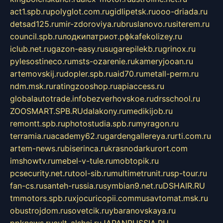
act1.spb.ru
polyglot.com.ru
gidlipetsk.ru
ooo-driada.ru
detsad125.ru
mir-zdoroviya.ru
bruslanovo.ru
siterem.ru
council.spb.ru
лодкипатриот.рф
kafekolizey.ru
iclub.net.ru
gazon-easy.ru
sugarepilekb.ru
grinox.ru
pylesostineco.ru
msts-ozarenie.ru
kameryjooan.ru
artemovskij.ru
dopler.spb.ru
aid70.ru
metall-perm.ru
ndm.msk.ru
ratingzooshop.ru
apiaccess.ru
globalautotrade.info
bezverhovskoe.ru
drsschool.ru
ZOOSMART.SPB.RU
dalakony.ru
medikijob.ru
remontt.spb.ru
photostudia.spb.ru
myragon.ru
terramia.ru
academy62.ru
gardengallereya.ru
rti.com.ru
artem-news.ru
biserinca.ru
krasnodarkurort.com
imshowtv.ru
mebel-v-tule.ru
mobtopik.ru
pcsecurity.net.ru
tool-sib.ru
multimetrunit.ru
sp-tour.ru
fan-cs.ru
santeh-russia.ru
symbian9.net.ru
DSHAIR.RU
tmmotors.spb.ru
xjocuricopii.com
musavtomat.msk.ru
obustrojdom.ru
sovetcik.ru
ybaranovskaya.ru