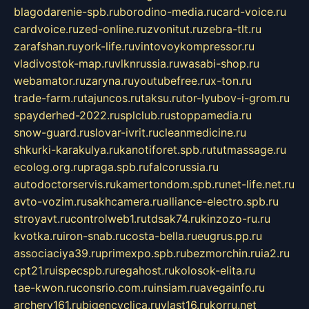
blagodarenie-spb.ru
borodino-media.ru
card-voice.ru
cardvoice.ru
zed-online.ru
zvonitut.ru
zebra-tlt.ru
zarafshan.ru
york-life.ru
vintovoykompressor.ru
vladivostok-map.ru
vlknrussia.ru
wasabi-shop.ru
webamator.ru
zaryna.ru
youtubefree.ru
x-ton.ru
trade-farm.ru
tajuncos.ru
taksu.ru
tor-lyubov-i-grom.ru
spayderhed-2022.ru
splclub.ru
stoppamedia.ru
snow-guard.ru
slovar-ivrit.ru
cleanmedicine.ru
shkurki-karakulya.ru
kanotiforet.spb.ru
tutmassage.ru
ecolog.org.ru
praga.spb.ru
falcorussia.ru
autodoctorservis.ru
kamertondom.spb.ru
net-life.net.ru
avto-vozim.ru
sakhcamera.ru
alliance-electro.spb.ru
stroyavt.ru
controlweb1.ru
tdsak74.ru
kinzozo-ru.ru
kvotka.ru
iron-snab.ru
costa-bella.ru
eugrus.pp.ru
associaciya39.ru
primexpo.spb.ru
bezmorchin.ru
ia2.ru
cpt21.ru
ispecspb.ru
regahost.ru
kolosok-elita.ru
tae-kwon.ru
consrio.com.ru
insiam.ru
avegainfo.ru
archery161.ru
bigencyclica.ru
vlast16.ru
korru.net