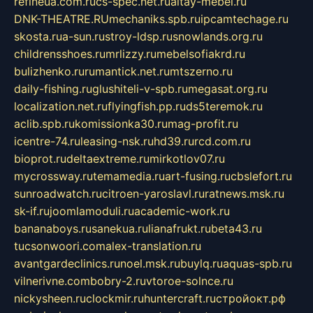
refineua.com.ru
cs-spec.net.ru
altay-mebel.ru
DNK-THEATRE.RU
mechaniks.spb.ru
ipcamtechage.ru
skosta.ru
a-sun.ru
stroy-ldsp.ru
snowlands.org.ru
childrensshoes.ru
mrlizzy.ru
mebelsofiakrd.ru
bulizhenko.ru
rumantick.net.ru
mtszerno.ru
daily-fishing.ru
glushiteli-v-spb.ru
megasat.org.ru
localization.net.ru
flyingfish.pp.ru
ds5teremok.ru
aclib.spb.ru
komissionka30.ru
mag-profit.ru
icentre-74.ru
leasing-nsk.ru
hd39.ru
rcd.com.ru
bioprot.ru
deltaextreme.ru
mirkotlov07.ru
mycrossway.ru
temamedia.ru
art-fusing.ru
cbslefort.ru
sunroadwatch.ru
citroen-yaroslavl.ru
ratnews.msk.ru
sk-if.ru
joomlamoduli.ru
academic-work.ru
bananaboys.ru
sanekua.ru
lianafrukt.ru
beta43.ru
tucsonwoori.com
alex-translation.ru
avantgardeclinics.ru
noel.msk.ru
buylq.ru
aquas-spb.ru
vilnerivne.com
bobry-2.ru
vtoroe-solnce.ru
nickysheen.ru
clockmir.ru
huntercraft.ru
стройокт.рф