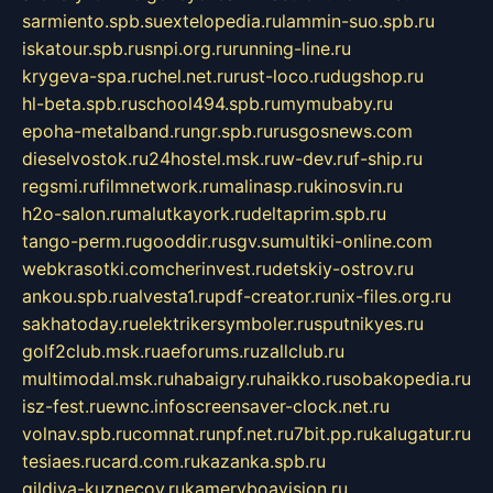
sarmiento.spb.su
extelopedia.ru
lammin-suo.spb.ru
iskatour.spb.ru
snpi.org.ru
running-line.ru
krygeva-spa.ru
chel.net.ru
rust-loco.ru
dugshop.ru
hl-beta.spb.ru
school494.spb.ru
mymubaby.ru
epoha-metalband.ru
ngr.spb.ru
rusgosnews.com
dieselvostok.ru
24hostel.msk.ru
w-dev.ru
f-ship.ru
regsmi.ru
filmnetwork.ru
malinasp.ru
kinosvin.ru
h2o-salon.ru
malutkayork.ru
deltaprim.spb.ru
tango-perm.ru
gooddir.ru
sgv.su
multiki-online.com
webkrasotki.com
cherinvest.ru
detskiy-ostrov.ru
ankou.spb.ru
alvesta1.ru
pdf-creator.ru
nix-files.org.ru
sakhatoday.ru
elektrikersymboler.ru
sputnikyes.ru
golf2club.msk.ru
aeforums.ru
zallclub.ru
multimodal.msk.ru
habaigry.ru
haikko.ru
sobakopedia.ru
isz-fest.ru
ewnc.info
screensaver-clock.net.ru
volnav.spb.ru
comnat.ru
npf.net.ru
7bit.pp.ru
kalugatur.ru
tesiaes.ru
card.com.ru
kazanka.spb.ru
gildiya-kuznecov.ru
kameryboavision.ru