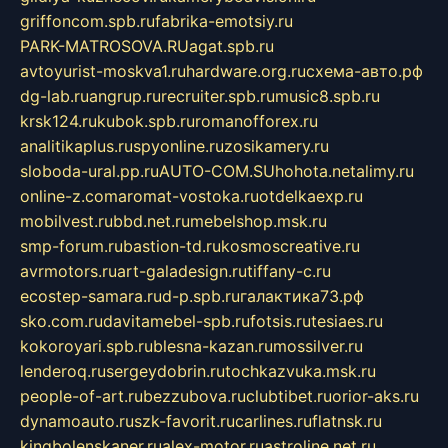
griffoncom.spb.ru
fabrika-emotsiy.ru
PARK-MATROSOVA.RU
agat.spb.ru
avtoyurist-moskva1.ru
hardware.org.ru
схема-авто.рф
dg-lab.ru
angrup.ru
recruiter.spb.ru
music8.spb.ru
krsk124.ru
kubok.spb.ru
romanofforex.ru
analitikaplus.ru
spyonline.ru
zosikamery.ru
sloboda-ural.pp.ru
AUTO-COM.SU
hohota.net
alimy.ru
online-z.com
aromat-vostoka.ru
otdelkaexp.ru
mobilvest.ru
bbd.net.ru
mebelshop.msk.ru
smp-forum.ru
bastion-td.ru
kosmoscreative.ru
avrmotors.ru
art-galadesign.ru
tiffany-c.ru
ecostep-samara.ru
d-p.spb.ru
галактика73.рф
sko.com.ru
davitamebel-spb.ru
fotsis.ru
tesiaes.ru
kokoroyari.spb.ru
blesna-kazan.ru
mossilver.ru
lenderoq.ru
sergeydobrin.ru
tochkazvuka.msk.ru
people-of-art.ru
bezzubova.ru
clubtibet.ru
orior-aks.ru
dynamoauto.ru
szk-favorit.ru
carlines.ru
flatnsk.ru
kingbolenskaner.ru
alex-motor.ru
astroline.net.ru