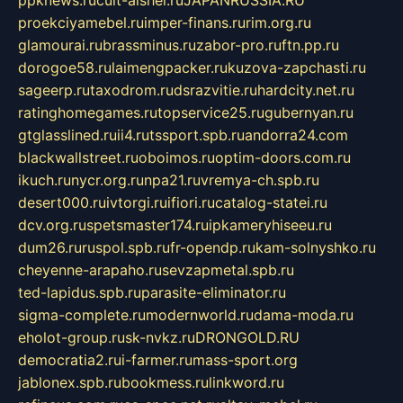
ppknews.ru
cult-alshei.ru
JAPANRUSSIA.RU
proekciyamebel.ru
imper-finans.ru
rim.org.ru
glamourai.ru
brassminus.ru
zabor-pro.ru
ftn.pp.ru
dorogoe58.ru
laimengpacker.ru
kuzova-zapchasti.ru
sageerp.ru
taxodrom.ru
dsrazvitie.ru
hardcity.net.ru
ratinghomegames.ru
topservice25.ru
gubernyan.ru
gtglasslined.ru
ii4.ru
tssport.spb.ru
andorra24.com
blackwallstreet.ru
oboimos.ru
optim-doors.com.ru
ikuch.ru
nycr.org.ru
npa21.ru
vremya-ch.spb.ru
desert000.ru
ivtorgi.ru
ifiori.ru
catalog-statei.ru
dcv.org.ru
spetsmaster174.ru
ipkameryhiseeu.ru
dum26.ru
ruspol.spb.ru
fr-opendp.ru
kam-solnyshko.ru
cheyenne-arapaho.ru
sevzapmetal.spb.ru
ted-lapidus.spb.ru
parasite-eliminator.ru
sigma-complete.ru
modernworld.ru
dama-moda.ru
eholot-group.ru
sk-nvkz.ru
DRONGOLD.RU
democratia2.ru
i-farmer.ru
mass-sport.org
jablonex.spb.ru
bookmess.ru
linkword.ru