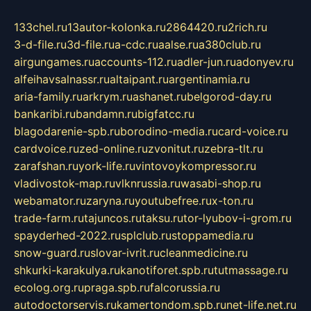
133chel.ru
13autor-kolonka.ru
2864420.ru
2rich.ru
3-d-file.ru
3d-file.ru
a-cdc.ru
aalse.ru
a380club.ru
airgungames.ru
accounts-112.ru
adler-jun.ru
adonyev.ru
alfeihavsalnassr.ru
altaipant.ru
argentinamia.ru
aria-family.ru
arkrym.ru
ashanet.ru
belgorod-day.ru
bankaribi.ru
bandamn.ru
bigfatcc.ru
blagodarenie-spb.ru
borodino-media.ru
card-voice.ru
cardvoice.ru
zed-online.ru
zvonitut.ru
zebra-tlt.ru
zarafshan.ru
york-life.ru
vintovoykompressor.ru
vladivostok-map.ru
vlknrussia.ru
wasabi-shop.ru
webamator.ru
zaryna.ru
youtubefree.ru
x-ton.ru
trade-farm.ru
tajuncos.ru
taksu.ru
tor-lyubov-i-grom.ru
spayderhed-2022.ru
splclub.ru
stoppamedia.ru
snow-guard.ru
slovar-ivrit.ru
cleanmedicine.ru
shkurki-karakulya.ru
kanotiforet.spb.ru
tutmassage.ru
ecolog.org.ru
praga.spb.ru
falcorussia.ru
autodoctorservis.ru
kamertondom.spb.ru
net-life.net.ru