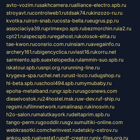
avto-vozim.ru
sakhcamera.ru
alliance-electro.spb.ru
stroyavt.ru
controlweb1.ru
tdsak74.ru
kinzozo-ru.ru
kvotka.ru
iron-snab.ru
costa-bella.ru
eugrus.pp.ru
associaciya39.ru
primexpo.spb.ru
bezmorchin.ru
ia2.ru
cpt21.ru
ispecspb.ru
regahost.ru
kolosok-elita.ru
tae-kwon.ru
consrio.com.ru
insiam.ru
avegainfo.ru
archery161.ru
bigencyclica.ru
vlast16.ru
korru.net
sarmiento.spb.su
extelopedia.ru
lammin-suo.spb.ru
iskatour.spb.ru
snpi.org.ru
running-line.ru
krygeva-spa.ru
chel.net.ru
rust-loco.ru
dugshop.ru
hl-beta.spb.ru
school494.spb.ru
mymubaby.ru
epoha-metalband.ru
ngr.spb.ru
rusgosnews.com
dieselvostok.ru
24hostel.msk.ru
w-dev.ru
f-ship.ru
regsmi.ru
filmnetwork.ru
malinasp.ru
kinosvin.ru
h2o-salon.ru
malutkayork.ru
deltaprim.spb.ru
tango-perm.ru
gooddir.ru
sgv.su
multiki-online.com
webkrasotki.com
cherinvest.ru
detskiy-ostrov.ru
ankou.spb.ru
alvesta1.ru
pdf-creator.ru
nix-files.org.ru