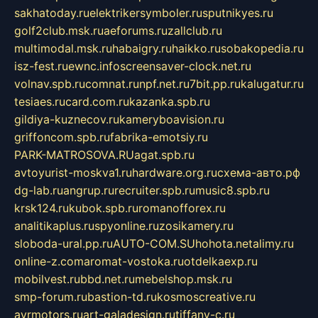
sakhatoday.ru
elektrikersymboler.ru
sputnikyes.ru
golf2club.msk.ru
aeforums.ru
zallclub.ru
multimodal.msk.ru
habaigry.ru
haikko.ru
sobakopedia.ru
isz-fest.ru
ewnc.info
screensaver-clock.net.ru
volnav.spb.ru
comnat.ru
npf.net.ru
7bit.pp.ru
kalugatur.ru
tesiaes.ru
card.com.ru
kazanka.spb.ru
gildiya-kuznecov.ru
kameryboavision.ru
griffoncom.spb.ru
fabrika-emotsiy.ru
PARK-MATROSOVA.RU
agat.spb.ru
avtoyurist-moskva1.ru
hardware.org.ru
схема-авто.рф
dg-lab.ru
angrup.ru
recruiter.spb.ru
music8.spb.ru
krsk124.ru
kubok.spb.ru
romanofforex.ru
analitikaplus.ru
spyonline.ru
zosikamery.ru
sloboda-ural.pp.ru
AUTO-COM.SU
hohota.net
alimy.ru
online-z.com
aromat-vostoka.ru
otdelkaexp.ru
mobilvest.ru
bbd.net.ru
mebelshop.msk.ru
smp-forum.ru
bastion-td.ru
kosmoscreative.ru
avrmotors.ru
art-galadesign.ru
tiffany-c.ru