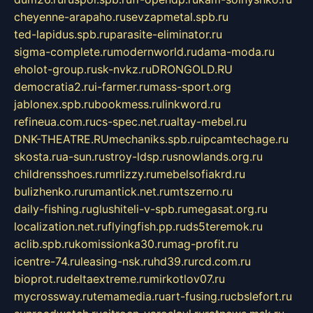
cheyenne-arapaho.ru
sevzapmetal.spb.ru
ted-lapidus.spb.ru
parasite-eliminator.ru
sigma-complete.ru
modernworld.ru
dama-moda.ru
eholot-group.ru
sk-nvkz.ru
DRONGOLD.RU
democratia2.ru
i-farmer.ru
mass-sport.org
jablonex.spb.ru
bookmess.ru
linkword.ru
refineua.com.ru
cs-spec.net.ru
altay-mebel.ru
DNK-THEATRE.RU
mechaniks.spb.ru
ipcamtechage.ru
skosta.ru
a-sun.ru
stroy-ldsp.ru
snowlands.org.ru
childrensshoes.ru
mrlizzy.ru
mebelsofiakrd.ru
bulizhenko.ru
rumantick.net.ru
mtszerno.ru
daily-fishing.ru
glushiteli-v-spb.ru
megasat.org.ru
localization.net.ru
flyingfish.pp.ru
ds5teremok.ru
aclib.spb.ru
komissionka30.ru
mag-profit.ru
icentre-74.ru
leasing-nsk.ru
hd39.ru
rcd.com.ru
bioprot.ru
deltaextreme.ru
mirkotlov07.ru
mycrossway.ru
temamedia.ru
art-fusing.ru
cbslefort.ru