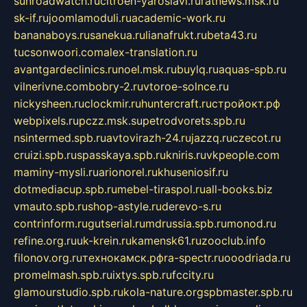
sunroadwatch.ru
citroen-yaroslavl.ru
ratnews.msk.ru
sk-if.ru
joomlamoduli.ru
academic-work.ru
bananaboys.ru
sanekua.ru
lianafrukt.ru
beta43.ru
tucsonwoori.com
alex-translation.ru
avantgardeclinics.ru
noel.msk.ru
buylq.ru
aquas-spb.ru
vilnerivne.com
bobry-2.ru
vtoroe-solnce.ru
nickysheen.ru
clockmir.ru
huntercraft.ru
стройокт.рф
webpixels.ru
pczz.msk.su
petrodvorets.spb.ru
nsintermed.spb.ru
avtovirazh-24.ru
jazzq.ru
czecot.ru
cruizi.spb.ru
spasskaya.spb.ru
kniris.ru
vkpeople.com
maminy-mysli.ru
arionorel.ru
khuseniosif.ru
dotmediacup.spb.ru
mebel-tiraspol.ru
all-books.biz
vmauto.spb.ru
shop-astyle.ru
derevo-s.ru
contrinform.ru
gutserial.ru
mdrussia.spb.ru
monod.ru
refine.org.ru
uk-krein.ru
kamensk61.ru
zooclub.info
filonov.org.ru
технокамск.рф
ra-spectr.ru
ooodriada.ru
promelmash.spb.ru
ixtys.spb.ru
fccity.ru
glamourstudio.spb.ru
kola-nature.org
spbmaster.spb.ru