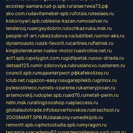
ecostep-samara.ru
d-p.spb.ru
галактика73.рф
sko.com.ru
davitamebel-spb.ru
fotsis.ru
tesiaes.ru
kokoroyari.spb.ru
blesna-kazan.ru
mossilver.ru
lenderoq.ru
sergeydobrin.ru
tochkazvuka.msk.ru
people-of-art.ru
bezzubova.ru
clubtibet.ru
orior-aks.ru
dynamoauto.ru
szk-favorit.ru
carlines.ru
flatnsk.ru
kingbolenskaner.ru
alex-motor.ru
astroline.net.ru
act1.spb.ru
polyglot.com.ru
gidlipetsk.ru
ooo-driada.ru
detsad125.ru
mir-zdoroviya.ru
bruslanovo.ru
siterem.ru
council.spb.ru
лодкипатриот.рф
kafekolizey.ru
iclub.net.ru
gazon-easy.ru
sugarepilekb.ru
grinox.ru
pylesostineco.ru
msts-ozarenie.ru
kameryjooan.ru
artemovskij.ru
dopler.spb.ru
aid70.ru
metall-perm.ru
ndm.msk.ru
ratingzooshop.ru
apiaccess.ru
globalautotrade.info
bezverhovskoe.ru
drsschool.ru
ZOOSMART.SPB.RU
dalakony.ru
medikijob.ru
remontt.spb.ru
photostudia.spb.ru
myragon.ru
terramia.ru
academy62.ru
gardengallereya.ru
rti.com.ru