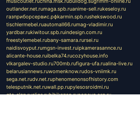
musicoutlet.ru
china.msk.ru
bulldog.su
grimm-online.ru
outlander.net.ru
maga.spb.ru
anime-sell.ru
keseloy.ru
газприборсервис.рф
karmin.spb.ru
shekswood.ru
tischlermebel.ru
automall66.ru
mag-vladimir.ru
yardbar.ru
kiwitour.spb.ru
indesign.com.ru
freestylemebel.ru
bany-samara.ru
rsei.ru
naidisvoyput.ru
mgsn-invest.ru
ipkamerasannce.ru
alicante-house.ru
ibelka74.ru
cozyhouse.info
vlkargalev-studio.ru
700mb.ru
figura-ufa.ru
alina-live.ru
belarusiannews.ru
womenknow.ru
dos-vniimk.ru
sega.net.ru
dv.net.ru
phenomenonsofhistory.com
telesputnik.net.ru
wall.pp.ru
pylesosroidmi.ru
gtc-clan.ru
cligs.ru
bibikazap.ru
popova.org.ru
netwhistler.spb.ru
bellvil.ru
bonzon.ru
iss-vladik.ru
defiparis.net.ru
las-gryzas.ru
amku.ru
electednews.spb.ru
feather.org.ru
spar72.ru
tankiigri.ru
dominus.com.ru
ibtree.ru
sanykool.pp.ru
unixlib.org.ru
menatep.spb.ru
gartenterrassen.ru
printeka.ru