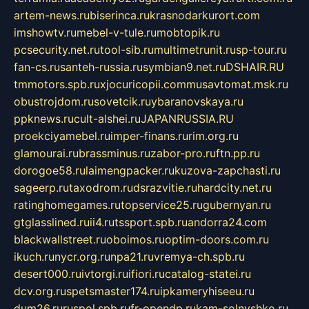
artem-news.ru
biserinca.ru
krasnodarkurort.com
imshowtv.ru
mebel-v-tule.ru
mobtopik.ru
pcsecurity.net.ru
tool-sib.ru
multimetrunit.ru
sp-tour.ru
fan-cs.ru
santeh-russia.ru
symbian9.net.ru
DSHAIR.RU
tmmotors.spb.ru
xjocuricopii.com
musavtomat.msk.ru
obustrojdom.ru
sovetcik.ru
ybaranovskaya.ru
ppknews.ru
cult-alshei.ru
JAPANRUSSIA.RU
proekciyamebel.ru
imper-finans.ru
rim.org.ru
glamourai.ru
brassminus.ru
zabor-pro.ru
ftn.pp.ru
dorogoe58.ru
laimengpacker.ru
kuzova-zapchasti.ru
sageerp.ru
taxodrom.ru
dsrazvitie.ru
hardcity.net.ru
ratinghomegames.ru
topservice25.ru
gubernyan.ru
gtglasslined.ru
ii4.ru
tssport.spb.ru
andorra24.com
blackwallstreet.ru
oboimos.ru
optim-doors.com.ru
ikuch.ru
nycr.org.ru
npa21.ru
vremya-ch.spb.ru
desert000.ru
ivtorgi.ru
ifiori.ru
catalog-statei.ru
dcv.org.ru
spetsmaster174.ru
ipkameryhiseeu.ru
dum26.ru
ruspol.spb.ru
fr-opendp.ru
kam-solnyshko.ru