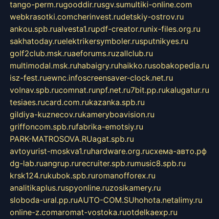
tango-perm.ru
gooddir.ru
sgv.su
multiki-online.com
webkrasotki.com
cherinvest.ru
detskiy-ostrov.ru
ankou.spb.ru
alvesta1.ru
pdf-creator.ru
nix-files.org.ru
sakhatoday.ru
elektrikersymboler.ru
sputnikyes.ru
golf2club.msk.ru
aeforums.ru
zallclub.ru
multimodal.msk.ru
habaigry.ru
haikko.ru
sobakopedia.ru
isz-fest.ru
ewnc.info
screensaver-clock.net.ru
volnav.spb.ru
comnat.ru
npf.net.ru
7bit.pp.ru
kalugatur.ru
tesiaes.ru
card.com.ru
kazanka.spb.ru
gildiya-kuznecov.ru
kameryboavision.ru
griffoncom.spb.ru
fabrika-emotsiy.ru
PARK-MATROSOVA.RU
agat.spb.ru
avtoyurist-moskva1.ru
hardware.org.ru
схема-авто.рф
dg-lab.ru
angrup.ru
recruiter.spb.ru
music8.spb.ru
krsk124.ru
kubok.spb.ru
romanofforex.ru
analitikaplus.ru
spyonline.ru
zosikamery.ru
sloboda-ural.pp.ru
AUTO-COM.SU
hohota.net
alimy.ru
online-z.com
aromat-vostoka.ru
otdelkaexp.ru