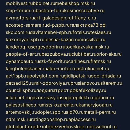
mobilvest.ru
bbd.net.ru
mebelshop.msk.ru
smp-forum.ru
bastion-td.ru
kosmoscreative.ru
avrmotors.ru
art-galadesign.ru
tiffany-c.ru
ecostep-samara.ru
d-p.spb.ru
галактика73.рф
sko.com.ru
davitamebel-spb.ru
fotsis.ru
tesiaes.ru
kokoroyari.spb.ru
blesna-kazan.ru
mossilver.ru
lenderoq.ru
sergeydobrin.ru
tochkazvuka.msk.ru
people-of-art.ru
bezzubova.ru
clubtibet.ru
orior-aks.ru
dynamoauto.ru
szk-favorit.ru
carlines.ru
flatnsk.ru
kingbolenskaner.ru
alex-motor.ru
astroline.net.ru
act1.spb.ru
polyglot.com.ru
gidlipetsk.ru
ooo-driada.ru
detsad125.ru
mir-zdoroviya.ru
bruslanovo.ru
siterem.ru
council.spb.ru
лодкипатриот.рф
kafekolizey.ru
iclub.net.ru
gazon-easy.ru
sugarepilekb.ru
grinox.ru
pylesostineco.ru
msts-ozarenie.ru
kameryjooan.ru
artemovskij.ru
dopler.spb.ru
aid70.ru
metall-perm.ru
ndm.msk.ru
ratingzooshop.ru
apiaccess.ru
globalautotrade.info
bezverhovskoe.ru
drsschool.ru