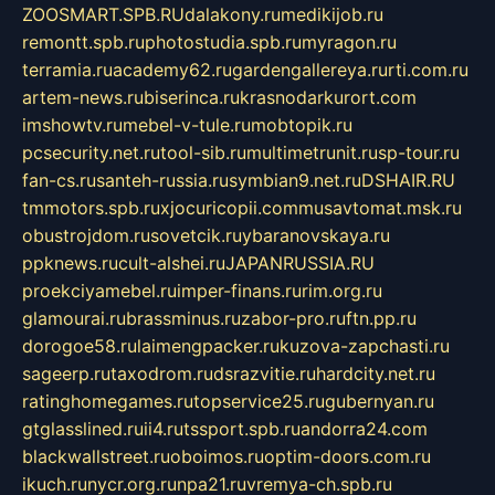
ZOOSMART.SPB.RU
dalakony.ru
medikijob.ru
remontt.spb.ru
photostudia.spb.ru
myragon.ru
terramia.ru
academy62.ru
gardengallereya.ru
rti.com.ru
artem-news.ru
biserinca.ru
krasnodarkurort.com
imshowtv.ru
mebel-v-tule.ru
mobtopik.ru
pcsecurity.net.ru
tool-sib.ru
multimetrunit.ru
sp-tour.ru
fan-cs.ru
santeh-russia.ru
symbian9.net.ru
DSHAIR.RU
tmmotors.spb.ru
xjocuricopii.com
musavtomat.msk.ru
obustrojdom.ru
sovetcik.ru
ybaranovskaya.ru
ppknews.ru
cult-alshei.ru
JAPANRUSSIA.RU
proekciyamebel.ru
imper-finans.ru
rim.org.ru
glamourai.ru
brassminus.ru
zabor-pro.ru
ftn.pp.ru
dorogoe58.ru
laimengpacker.ru
kuzova-zapchasti.ru
sageerp.ru
taxodrom.ru
dsrazvitie.ru
hardcity.net.ru
ratinghomegames.ru
topservice25.ru
gubernyan.ru
gtglasslined.ru
ii4.ru
tssport.spb.ru
andorra24.com
blackwallstreet.ru
oboimos.ru
optim-doors.com.ru
ikuch.ru
nycr.org.ru
npa21.ru
vremya-ch.spb.ru