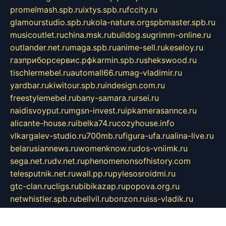
promelmash.spb.ru
ixtys.spb.ru
fccity.ru
glamourstudio.spb.ru
kola-nature.org
spbmaster.spb.ru
musicoutlet.ru
china.msk.ru
bulldog.su
grimm-online.ru
outlander.net.ru
maga.spb.ru
anime-sell.ru
keseloy.ru
газприборсервис.рф
karmin.spb.ru
shekswood.ru
tischlermebel.ru
automall66.ru
mag-vladimir.ru
yardbar.ru
kiwitour.spb.ru
indesign.com.ru
freestylemebel.ru
bany-samara.ru
rsei.ru
naidisvoyput.ru
mgsn-invest.ru
ipkamerasannce.ru
alicante-house.ru
ibelka74.ru
cozyhouse.info
vlkargalev-studio.ru
700mb.ru
figura-ufa.ru
alina-live.ru
belarusiannews.ru
womenknow.ru
dos-vniimk.ru
sega.net.ru
dv.net.ru
phenomenonsofhistory.com
telesputnik.net.ru
wall.pp.ru
pylesosroidmi.ru
gtc-clan.ru
cligs.ru
bibikazap.ru
popova.org.ru
netwhistler.spb.ru
bellvil.ru
bonzon.ru
iss-vladik.ru
defiparis.net.ru
las-gryzas.ru
amku.ru
electednews.spb.ru
feather.org.ru
spar72.ru
tankiigri.ru