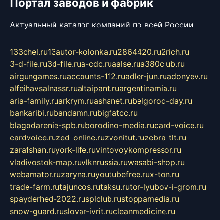
Портал заводов и фабрик
Актуальный каталог компаний по всей России
133chel.ru
13autor-kolonka.ru
2864420.ru
2rich.ru
3-d-file.ru
3d-file.ru
a-cdc.ru
aalse.ru
a380club.ru
airgungames.ru
accounts-112.ru
adler-jun.ru
adonyev.ru
alfeihavsalnassr.ru
altaipant.ru
argentinamia.ru
aria-family.ru
arkrym.ru
ashanet.ru
belgorod-day.ru
bankaribi.ru
bandamn.ru
bigfatcc.ru
blagodarenie-spb.ru
borodino-media.ru
card-voice.ru
cardvoice.ru
zed-online.ru
zvonitut.ru
zebra-tlt.ru
zarafshan.ru
york-life.ru
vintovoykompressor.ru
vladivostok-map.ru
vlknrussia.ru
wasabi-shop.ru
webamator.ru
zaryna.ru
youtubefree.ru
x-ton.ru
trade-farm.ru
tajuncos.ru
taksu.ru
tor-lyubov-i-grom.ru
spayderhed-2022.ru
splclub.ru
stoppamedia.ru
snow-guard.ru
slovar-ivrit.ru
cleanmedicine.ru