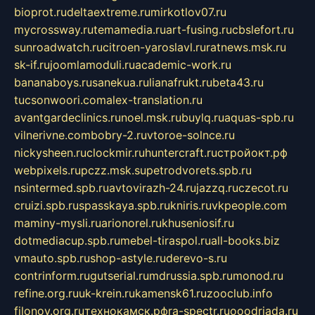
bioprot.ru
deltaextreme.ru
mirkotlov07.ru
mycrossway.ru
temamedia.ru
art-fusing.ru
cbslefort.ru
sunroadwatch.ru
citroen-yaroslavl.ru
ratnews.msk.ru
sk-if.ru
joomlamoduli.ru
academic-work.ru
bananaboys.ru
sanekua.ru
lianafrukt.ru
beta43.ru
tucsonwoori.com
alex-translation.ru
avantgardeclinics.ru
noel.msk.ru
buylq.ru
aquas-spb.ru
vilnerivne.com
bobry-2.ru
vtoroe-solnce.ru
nickysheen.ru
clockmir.ru
huntercraft.ru
стройокт.рф
webpixels.ru
pczz.msk.su
petrodvorets.spb.ru
nsintermed.spb.ru
avtovirazh-24.ru
jazzq.ru
czecot.ru
cruizi.spb.ru
spasskaya.spb.ru
kniris.ru
vkpeople.com
maminy-mysli.ru
arionorel.ru
khuseniosif.ru
dotmediacup.spb.ru
mebel-tiraspol.ru
all-books.biz
vmauto.spb.ru
shop-astyle.ru
derevo-s.ru
contrinform.ru
gutserial.ru
mdrussia.spb.ru
monod.ru
refine.org.ru
uk-krein.ru
kamensk61.ru
zooclub.info
filonov.org.ru
технокамск.рф
ra-spectr.ru
ooodriada.ru