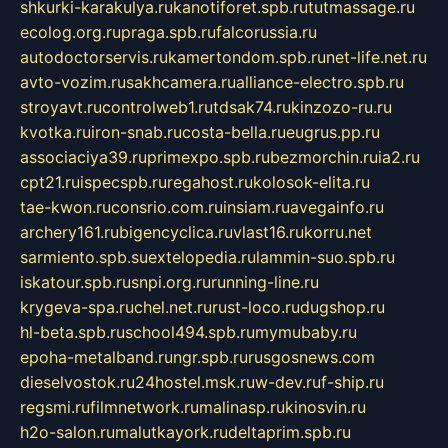
shkurki-karakulya.ru
kanotiforet.spb.ru
tutmassage.ru
ecolog.org.ru
praga.spb.ru
falcorussia.ru
autodoctorservis.ru
kamertondom.spb.ru
net-life.net.ru
avto-vozim.ru
sakhcamera.ru
alliance-electro.spb.ru
stroyavt.ru
controlweb1.ru
tdsak74.ru
kinzozo-ru.ru
kvotka.ru
iron-snab.ru
costa-bella.ru
eugrus.pp.ru
associaciya39.ru
primexpo.spb.ru
bezmorchin.ru
ia2.ru
cpt21.ru
ispecspb.ru
regahost.ru
kolosok-elita.ru
tae-kwon.ru
consrio.com.ru
insiam.ru
avegainfo.ru
archery161.ru
bigencyclica.ru
vlast16.ru
korru.net
sarmiento.spb.su
extelopedia.ru
lammin-suo.spb.ru
iskatour.spb.ru
snpi.org.ru
running-line.ru
krygeva-spa.ru
chel.net.ru
rust-loco.ru
dugshop.ru
hl-beta.spb.ru
school494.spb.ru
mymubaby.ru
epoha-metalband.ru
ngr.spb.ru
rusgosnews.com
dieselvostok.ru
24hostel.msk.ru
w-dev.ru
f-ship.ru
regsmi.ru
filmnetwork.ru
malinasp.ru
kinosvin.ru
h2o-salon.ru
malutkayork.ru
deltaprim.spb.ru