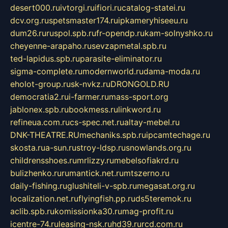
desert000.ru
ivtorgi.ru
ifiori.ru
catalog-statei.ru
dcv.org.ru
spetsmaster174.ru
ipkameryhiseeu.ru
dum26.ru
ruspol.spb.ru
fr-opendp.ru
kam-solnyshko.ru
cheyenne-arapaho.ru
sevzapmetal.spb.ru
ted-lapidus.spb.ru
parasite-eliminator.ru
sigma-complete.ru
modernworld.ru
dama-moda.ru
eholot-group.ru
sk-nvkz.ru
DRONGOLD.RU
democratia2.ru
i-farmer.ru
mass-sport.org
jablonex.spb.ru
bookmess.ru
linkword.ru
refineua.com.ru
cs-spec.net.ru
altay-mebel.ru
DNK-THEATRE.RU
mechaniks.spb.ru
ipcamtechage.ru
skosta.ru
a-sun.ru
stroy-ldsp.ru
snowlands.org.ru
childrensshoes.ru
mrlizzy.ru
mebelsofiakrd.ru
bulizhenko.ru
rumantick.net.ru
mtszerno.ru
daily-fishing.ru
glushiteli-v-spb.ru
megasat.org.ru
localization.net.ru
flyingfish.pp.ru
ds5teremok.ru
aclib.spb.ru
komissionka30.ru
mag-profit.ru
icentre-74.ru
leasing-nsk.ru
hd39.ru
rcd.com.ru