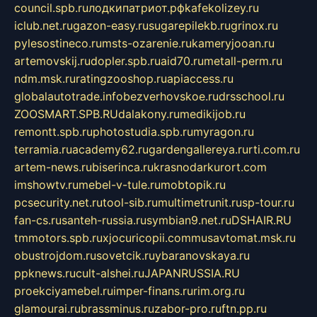
council.spb.ru
лодкипатриот.рф
kafekolizey.ru
iclub.net.ru
gazon-easy.ru
sugarepilekb.ru
grinox.ru
pylesostineco.ru
msts-ozarenie.ru
kameryjooan.ru
artemovskij.ru
dopler.spb.ru
aid70.ru
metall-perm.ru
ndm.msk.ru
ratingzooshop.ru
apiaccess.ru
globalautotrade.info
bezverhovskoe.ru
drsschool.ru
ZOOSMART.SPB.RU
dalakony.ru
medikijob.ru
remontt.spb.ru
photostudia.spb.ru
myragon.ru
terramia.ru
academy62.ru
gardengallereya.ru
rti.com.ru
artem-news.ru
biserinca.ru
krasnodarkurort.com
imshowtv.ru
mebel-v-tule.ru
mobtopik.ru
pcsecurity.net.ru
tool-sib.ru
multimetrunit.ru
sp-tour.ru
fan-cs.ru
santeh-russia.ru
symbian9.net.ru
DSHAIR.RU
tmmotors.spb.ru
xjocuricopii.com
musavtomat.msk.ru
obustrojdom.ru
sovetcik.ru
ybaranovskaya.ru
ppknews.ru
cult-alshei.ru
JAPANRUSSIA.RU
proekciyamebel.ru
imper-finans.ru
rim.org.ru
glamourai.ru
brassminus.ru
zabor-pro.ru
ftn.pp.ru