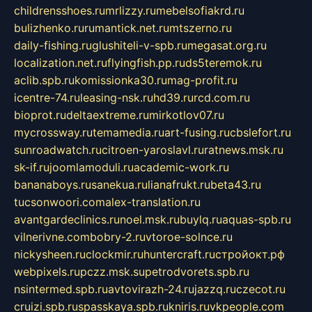
childrensshoes.ru
mrlizzy.ru
mebelsofiakrd.ru
bulizhenko.ru
rumantick.net.ru
mtszerno.ru
daily-fishing.ru
glushiteli-v-spb.ru
megasat.org.ru
localization.net.ru
flyingfish.pp.ru
ds5teremok.ru
aclib.spb.ru
komissionka30.ru
mag-profit.ru
icentre-74.ru
leasing-nsk.ru
hd39.ru
rcd.com.ru
bioprot.ru
deltaextreme.ru
mirkotlov07.ru
mycrossway.ru
temamedia.ru
art-fusing.ru
cbslefort.ru
sunroadwatch.ru
citroen-yaroslavl.ru
ratnews.msk.ru
sk-if.ru
joomlamoduli.ru
academic-work.ru
bananaboys.ru
sanekua.ru
lianafrukt.ru
beta43.ru
tucsonwoori.com
alex-translation.ru
avantgardeclinics.ru
noel.msk.ru
buylq.ru
aquas-spb.ru
vilnerivne.com
bobry-2.ru
vtoroe-solnce.ru
nickysheen.ru
clockmir.ru
huntercraft.ru
стройокт.рф
webpixels.ru
pczz.msk.su
petrodvorets.spb.ru
nsintermed.spb.ru
avtovirazh-24.ru
jazzq.ru
czecot.ru
cruizi.spb.ru
spasskaya.spb.ru
kniris.ru
vkpeople.com