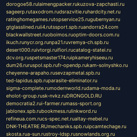
dorogoe58.ru
laimengpacker.ru
kuzova-zapchasti.ru
sageerp.ru
taxodrom.ru
dsrazvitie.ru
hardcity.net.ru
ratinghomegames.ru
topservice25.ru
gubernyan.ru
gtglasslined.ru
ii4.ru
tssport.spb.ru
andorra24.com
blackwallstreet.ru
oboimos.ru
optim-doors.com.ru
ikuch.ru
nycr.org.ru
npa21.ru
vremya-ch.spb.ru
desert000.ru
ivtorgi.ru
ifiori.ru
catalog-statei.ru
dcv.org.ru
spetsmaster174.ru
ipkameryhiseeu.ru
dum26.ru
ruspol.spb.ru
fr-opendp.ru
kam-solnyshko.ru
cheyenne-arapaho.ru
sevzapmetal.spb.ru
ted-lapidus.spb.ru
parasite-eliminator.ru
sigma-complete.ru
modernworld.ru
dama-moda.ru
eholot-group.ru
sk-nvkz.ru
DRONGOLD.RU
democratia2.ru
i-farmer.ru
mass-sport.org
jablonex.spb.ru
bookmess.ru
linkword.ru
refineua.com.ru
cs-spec.net.ru
altay-mebel.ru
DNK-THEATRE.RU
mechaniks.spb.ru
ipcamtechage.ru
skosta.ru
a-sun.ru
stroy-ldsp.ru
snowlands.org.ru