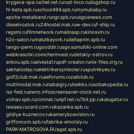
krygeva-spa.ru
chel.net.ru
rust-loco.ru
dugshop.ru
hl-beta.spb.ru
school494.spb.ru
mymubaby.ru
epoha-metalband.ru
ngr.spb.ru
rusgosnews.com
dieselvostok.ru
24hostel.msk.ru
w-dev.ru
f-ship.ru
regsmi.ru
filmnetwork.ru
malinasp.ru
kinosvin.ru
h2o-salon.ru
malutkayork.ru
deltaprim.spb.ru
tango-perm.ru
gooddir.ru
sgv.su
multiki-online.com
webkrasotki.com
cherinvest.ru
detskiy-ostrov.ru
ankou.spb.ru
alvesta1.ru
pdf-creator.ru
nix-files.org.ru
sakhatoday.ru
elektrikersymboler.ru
sputnikyes.ru
golf2club.msk.ru
aeforums.ru
zallclub.ru
multimodal.msk.ru
habaigry.ru
haikko.ru
sobakopedia.ru
isz-fest.ru
ewnc.info
screensaver-clock.net.ru
volnav.spb.ru
comnat.ru
npf.net.ru
7bit.pp.ru
kalugatur.ru
tesiaes.ru
card.com.ru
kazanka.spb.ru
gildiya-kuznecov.ru
kameryboavision.ru
griffoncom.spb.ru
fabrika-emotsiy.ru
PARK-MATROSOVA.RU
agat.spb.ru