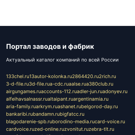
Портал заводов и фабрик
Актуальный каталог компаний по всей России
133chel.ru
13autor-kolonka.ru
2864420.ru
2rich.ru
3-d-file.ru
3d-file.ru
a-cdc.ru
aalse.ru
a380club.ru
airgungames.ru
accounts-112.ru
adler-jun.ru
adonyev.ru
alfeihavsalnassr.ru
altaipant.ru
argentinamia.ru
aria-family.ru
arkrym.ru
ashanet.ru
belgorod-day.ru
bankaribi.ru
bandamn.ru
bigfatcc.ru
blagodarenie-spb.ru
borodino-media.ru
card-voice.ru
cardvoice.ru
zed-online.ru
zvonitut.ru
zebra-tlt.ru