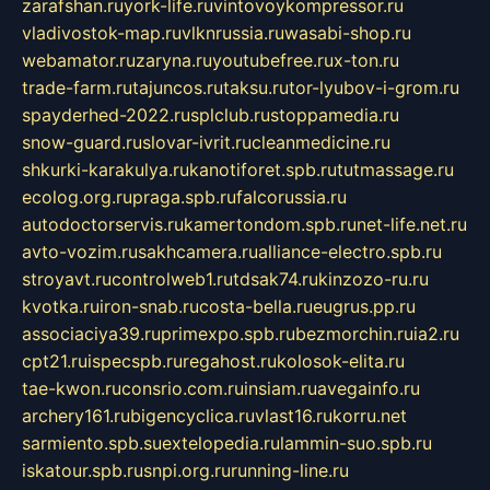
zarafshan.ru
york-life.ru
vintovoykompressor.ru
vladivostok-map.ru
vlknrussia.ru
wasabi-shop.ru
webamator.ru
zaryna.ru
youtubefree.ru
x-ton.ru
trade-farm.ru
tajuncos.ru
taksu.ru
tor-lyubov-i-grom.ru
spayderhed-2022.ru
splclub.ru
stoppamedia.ru
snow-guard.ru
slovar-ivrit.ru
cleanmedicine.ru
shkurki-karakulya.ru
kanotiforet.spb.ru
tutmassage.ru
ecolog.org.ru
praga.spb.ru
falcorussia.ru
autodoctorservis.ru
kamertondom.spb.ru
net-life.net.ru
avto-vozim.ru
sakhcamera.ru
alliance-electro.spb.ru
stroyavt.ru
controlweb1.ru
tdsak74.ru
kinzozo-ru.ru
kvotka.ru
iron-snab.ru
costa-bella.ru
eugrus.pp.ru
associaciya39.ru
primexpo.spb.ru
bezmorchin.ru
ia2.ru
cpt21.ru
ispecspb.ru
regahost.ru
kolosok-elita.ru
tae-kwon.ru
consrio.com.ru
insiam.ru
avegainfo.ru
archery161.ru
bigencyclica.ru
vlast16.ru
korru.net
sarmiento.spb.su
extelopedia.ru
lammin-suo.spb.ru
iskatour.spb.ru
snpi.org.ru
running-line.ru