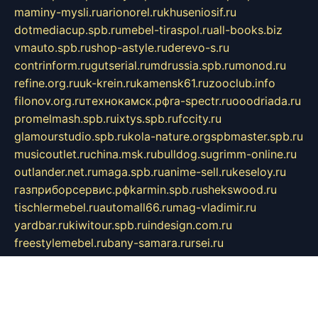
maminy-mysli.ru
arionorel.ru
khuseniosif.ru
dotmediacup.spb.ru
mebel-tiraspol.ru
all-books.biz
vmauto.spb.ru
shop-astyle.ru
derevo-s.ru
contrinform.ru
gutserial.ru
mdrussia.spb.ru
monod.ru
refine.org.ru
uk-krein.ru
kamensk61.ru
zooclub.info
filonov.org.ru
технокамск.рф
ra-spectr.ru
ooodriada.ru
promelmash.spb.ru
ixtys.spb.ru
fccity.ru
glamourstudio.spb.ru
kola-nature.org
spbmaster.spb.ru
musicoutlet.ru
china.msk.ru
bulldog.su
grimm-online.ru
outlander.net.ru
maga.spb.ru
anime-sell.ru
keseloy.ru
газприборсервис.рф
karmin.spb.ru
shekswood.ru
tischlermebel.ru
automall66.ru
mag-vladimir.ru
yardbar.ru
kiwitour.spb.ru
indesign.com.ru
freestylemebel.ru
bany-samara.ru
rsei.ru
naidisvoyput.ru
mgsn-invest.ru
ipkamerasannce.ru
alicante-house.ru
ibelka74.ru
cozyhouse.info
vlkargalev-studio.ru
700mb.ru
figura-ufa.ru
alina-live.ru
belarusiannews.ru
womenknow.ru
dos-vniimk.ru