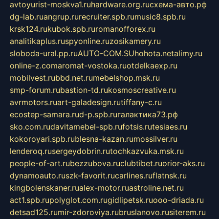
avtoyurist-moskva1.ru
hardware.org.ru
схема-авто.рф
dg-lab.ru
angrup.ru
recruiter.spb.ru
music8.spb.ru
krsk124.ru
kubok.spb.ru
romanofforex.ru
analitikaplus.ru
spyonline.ru
zosikamery.ru
sloboda-ural.pp.ru
AUTO-COM.SU
hohota.net
alimy.ru
online-z.com
aromat-vostoka.ru
otdelkaexp.ru
mobilvest.ru
bbd.net.ru
mebelshop.msk.ru
smp-forum.ru
bastion-td.ru
kosmoscreative.ru
avrmotors.ru
art-galadesign.ru
tiffany-c.ru
ecostep-samara.ru
d-p.spb.ru
галактика73.рф
sko.com.ru
davitamebel-spb.ru
fotsis.ru
tesiaes.ru
kokoroyari.spb.ru
blesna-kazan.ru
mossilver.ru
lenderoq.ru
sergeydobrin.ru
tochkazvuka.msk.ru
people-of-art.ru
bezzubova.ru
clubtibet.ru
orior-aks.ru
dynamoauto.ru
szk-favorit.ru
carlines.ru
flatnsk.ru
kingbolenskaner.ru
alex-motor.ru
astroline.net.ru
act1.spb.ru
polyglot.com.ru
gidlipetsk.ru
ooo-driada.ru
detsad125.ru
mir-zdoroviya.ru
bruslanovo.ru
siterem.ru