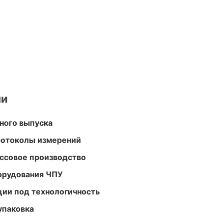
ми
ного выпуска
ротоколы измерений
ассовое производство
орудования ЧПУ
ции под технологичность
упаковка