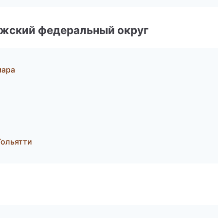
лжский федеральный округ
мара
Тольятти