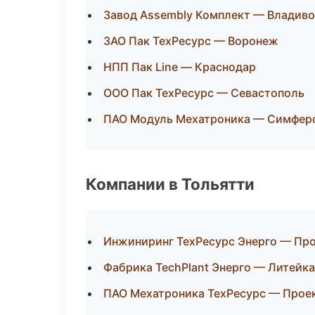
Завод Assembly Комплект — Владив
ЗАО Пак ТехРесурс — Воронеж
НПП Пак Line — Краснодар
ООО Пак ТехРесурс — Севастополь
ПАО Модуль Мехатроника — Симфер
Компании в Тольятти
Инжиниринг ТехРесурс Энерго — Про
Фабрика TechPlant Энерго — Литейк
ПАО Мехатроника ТехРесурс — Проек