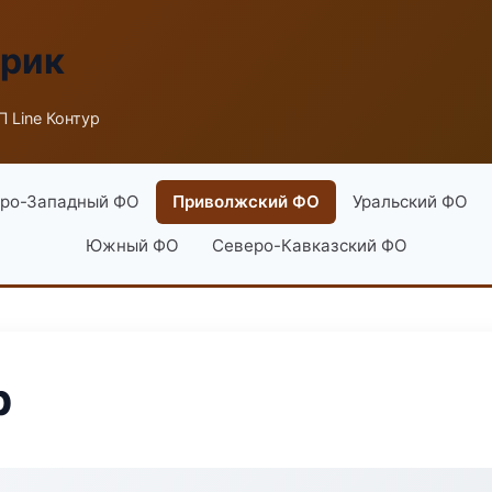
брик
 Line Контур
ро-Западный ФО
Приволжский ФО
Уральский ФО
Южный ФО
Северо-Кавказский ФО
р