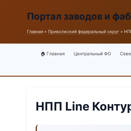
Портал заводов и фа
Главная
»
Приволжский федеральный округ
» НПП
🏠 Главная
Центральный ФО
Севе
НПП Line Конту