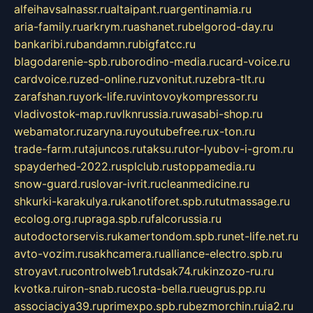
alfeihavsalnassr.ru
altaipant.ru
argentinamia.ru
aria-family.ru
arkrym.ru
ashanet.ru
belgorod-day.ru
bankaribi.ru
bandamn.ru
bigfatcc.ru
blagodarenie-spb.ru
borodino-media.ru
card-voice.ru
cardvoice.ru
zed-online.ru
zvonitut.ru
zebra-tlt.ru
zarafshan.ru
york-life.ru
vintovoykompressor.ru
vladivostok-map.ru
vlknrussia.ru
wasabi-shop.ru
webamator.ru
zaryna.ru
youtubefree.ru
x-ton.ru
trade-farm.ru
tajuncos.ru
taksu.ru
tor-lyubov-i-grom.ru
spayderhed-2022.ru
splclub.ru
stoppamedia.ru
snow-guard.ru
slovar-ivrit.ru
cleanmedicine.ru
shkurki-karakulya.ru
kanotiforet.spb.ru
tutmassage.ru
ecolog.org.ru
praga.spb.ru
falcorussia.ru
autodoctorservis.ru
kamertondom.spb.ru
net-life.net.ru
avto-vozim.ru
sakhcamera.ru
alliance-electro.spb.ru
stroyavt.ru
controlweb1.ru
tdsak74.ru
kinzozo-ru.ru
kvotka.ru
iron-snab.ru
costa-bella.ru
eugrus.pp.ru
associaciya39.ru
primexpo.spb.ru
bezmorchin.ru
ia2.ru