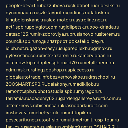
people-of-art.ru
bezzubova.ru
clubtibet.ru
orior-aks.ru
dynamoauto.ru
szk-favorit.ru
carlines.ru
flatnsk.ru
kingbolenskaner.ru
alex-motor.ru
astroline.net.ru
act1.spb.ru
polyglot.com.ru
gidlipetsk.ru
ooo-driada.ru
detsad125.ru
mir-zdoroviya.ru
bruslanovo.ru
siterem.ru
council.spb.ru
лодкипатриот.рф
kafekolizey.ru
iclub.net.ru
gazon-easy.ru
sugarepilekb.ru
grinox.ru
pylesostineco.ru
msts-ozarenie.ru
kameryjooan.ru
artemovskij.ru
dopler.spb.ru
aid70.ru
metall-perm.ru
ndm.msk.ru
ratingzooshop.ru
apiaccess.ru
globalautotrade.info
bezverhovskoe.ru
drsschool.ru
ZOOSMART.SPB.RU
dalakony.ru
medikijob.ru
remontt.spb.ru
photostudia.spb.ru
myragon.ru
terramia.ru
academy62.ru
gardengallereya.ru
rti.com.ru
artem-news.ru
biserinca.ru
krasnodarkurort.com
imshowtv.ru
mebel-v-tule.ru
mobtopik.ru
pcsecurity.net.ru
tool-sib.ru
multimetrunit.ru
sp-tour.ru
fan-cs.ru
santeh-russia.ru
symbian9.net.ru
DSHAIR.RU