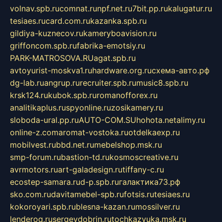
volnav.spb.ru
comnat.ru
npf.net.ru
7bit.pp.ru
kalugatur.ru
tesiaes.ru
card.com.ru
kazanka.spb.ru
gildiya-kuznecov.ru
kameryboavision.ru
griffoncom.spb.ru
fabrika-emotsiy.ru
PARK-MATROSOVA.RU
agat.spb.ru
avtoyurist-moskva1.ru
hardware.org.ru
схема-авто.рф
dg-lab.ru
angrup.ru
recruiter.spb.ru
music8.spb.ru
krsk124.ru
kubok.spb.ru
romanofforex.ru
analitikaplus.ru
spyonline.ru
zosikamery.ru
sloboda-ural.pp.ru
AUTO-COM.SU
hohota.net
alimy.ru
online-z.com
aromat-vostoka.ru
otdelkaexp.ru
mobilvest.ru
bbd.net.ru
mebelshop.msk.ru
smp-forum.ru
bastion-td.ru
kosmoscreative.ru
avrmotors.ru
art-galadesign.ru
tiffany-c.ru
ecostep-samara.ru
d-p.spb.ru
галактика73.рф
sko.com.ru
davitamebel-spb.ru
fotsis.ru
tesiaes.ru
kokoroyari.spb.ru
blesna-kazan.ru
mossilver.ru
lenderoq.ru
sergeydobrin.ru
tochkazvuka.msk.ru