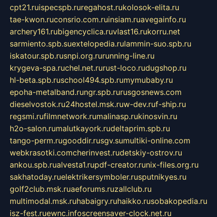
cpt21.ru
ispecspb.ru
regahost.ru
kolosok-elita.ru
tae-kwon.ru
consrio.com.ru
insiam.ru
avegainfo.ru
archery161.ru
bigencyclica.ru
vlast16.ru
korru.net
sarmiento.spb.su
extelopedia.ru
lammin-suo.spb.ru
iskatour.spb.ru
snpi.org.ru
running-line.ru
krygeva-spa.ru
chel.net.ru
rust-loco.ru
dugshop.ru
hl-beta.spb.ru
school494.spb.ru
mymubaby.ru
epoha-metalband.ru
ngr.spb.ru
rusgosnews.com
dieselvostok.ru
24hostel.msk.ru
w-dev.ru
f-ship.ru
regsmi.ru
filmnetwork.ru
malinasp.ru
kinosvin.ru
h2o-salon.ru
malutkayork.ru
deltaprim.spb.ru
tango-perm.ru
gooddir.ru
sgv.su
multiki-online.com
webkrasotki.com
cherinvest.ru
detskiy-ostrov.ru
ankou.spb.ru
alvesta1.ru
pdf-creator.ru
nix-files.org.ru
sakhatoday.ru
elektrikersymboler.ru
sputnikyes.ru
golf2club.msk.ru
aeforums.ru
zallclub.ru
multimodal.msk.ru
habaigry.ru
haikko.ru
sobakopedia.ru
isz-fest.ru
ewnc.info
screensaver-clock.net.ru