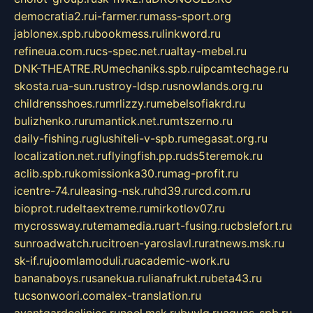
democratia2.ru
i-farmer.ru
mass-sport.org
jablonex.spb.ru
bookmess.ru
linkword.ru
refineua.com.ru
cs-spec.net.ru
altay-mebel.ru
DNK-THEATRE.RU
mechaniks.spb.ru
ipcamtechage.ru
skosta.ru
a-sun.ru
stroy-ldsp.ru
snowlands.org.ru
childrensshoes.ru
mrlizzy.ru
mebelsofiakrd.ru
bulizhenko.ru
rumantick.net.ru
mtszerno.ru
daily-fishing.ru
glushiteli-v-spb.ru
megasat.org.ru
localization.net.ru
flyingfish.pp.ru
ds5teremok.ru
aclib.spb.ru
komissionka30.ru
mag-profit.ru
icentre-74.ru
leasing-nsk.ru
hd39.ru
rcd.com.ru
bioprot.ru
deltaextreme.ru
mirkotlov07.ru
mycrossway.ru
temamedia.ru
art-fusing.ru
cbslefort.ru
sunroadwatch.ru
citroen-yaroslavl.ru
ratnews.msk.ru
sk-if.ru
joomlamoduli.ru
academic-work.ru
bananaboys.ru
sanekua.ru
lianafrukt.ru
beta43.ru
tucsonwoori.com
alex-translation.ru
avantgardeclinics.ru
noel.msk.ru
buylq.ru
aquas-spb.ru