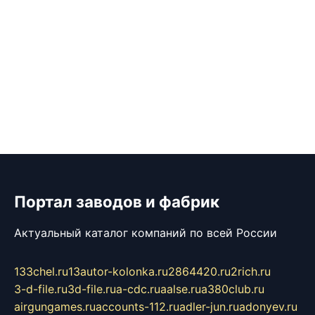
Портал заводов и фабрик
Актуальный каталог компаний по всей России
133chel.ru
13autor-kolonka.ru
2864420.ru
2rich.ru
3-d-file.ru
3d-file.ru
a-cdc.ru
aalse.ru
a380club.ru
airgungames.ru
accounts-112.ru
adler-jun.ru
adonyev.ru