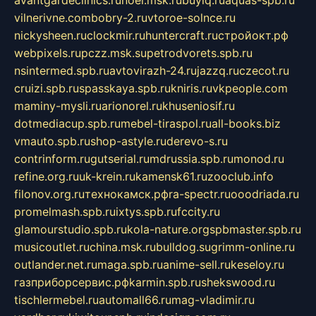
vilnerivne.com
bobry-2.ru
vtoroe-solnce.ru
nickysheen.ru
clockmir.ru
huntercraft.ru
стройокт.рф
webpixels.ru
pczz.msk.su
petrodvorets.spb.ru
nsintermed.spb.ru
avtovirazh-24.ru
jazzq.ru
czecot.ru
cruizi.spb.ru
spasskaya.spb.ru
kniris.ru
vkpeople.com
maminy-mysli.ru
arionorel.ru
khuseniosif.ru
dotmediacup.spb.ru
mebel-tiraspol.ru
all-books.biz
vmauto.spb.ru
shop-astyle.ru
derevo-s.ru
contrinform.ru
gutserial.ru
mdrussia.spb.ru
monod.ru
refine.org.ru
uk-krein.ru
kamensk61.ru
zooclub.info
filonov.org.ru
технокамск.рф
ra-spectr.ru
ooodriada.ru
promelmash.spb.ru
ixtys.spb.ru
fccity.ru
glamourstudio.spb.ru
kola-nature.org
spbmaster.spb.ru
musicoutlet.ru
china.msk.ru
bulldog.su
grimm-online.ru
outlander.net.ru
maga.spb.ru
anime-sell.ru
keseloy.ru
газприборсервис.рф
karmin.spb.ru
shekswood.ru
tischlermebel.ru
automall66.ru
mag-vladimir.ru