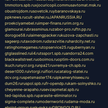
tmmotors.spb.ru
xjocuricopii.com
musavtomat.msk.ru
obustrojdom.ru
sovetcik.ru
ybaranovskaya.ru
ppknews.ru
cult-alshei.ru
JAPANRUSSIA.RU
proekciyamebel.ru
imper-finans.ru
rim.org.ru
glamourai.ru
brassminus.ru
zabor-pro.ru
ftn.pp.ru
dorogoe58.ru
laimengpacker.ru
kuzova-zapchasti.ru
sageerp.ru
taxodrom.ru
dsrazvitie.ru
hardcity.net.ru
ratinghomegames.ru
topservice25.ru
gubernyan.ru
gtglasslined.ru
ii4.ru
tssport.spb.ru
andorra24.com
blackwallstreet.ru
oboimos.ru
optim-doors.com.ru
ikuch.ru
nycr.org.ru
npa21.ru
vremya-ch.spb.ru
desert000.ru
ivtorgi.ru
ifiori.ru
catalog-statei.ru
dcv.org.ru
spetsmaster174.ru
ipkameryhiseeu.ru
dum26.ru
ruspol.spb.ru
fr-opendp.ru
kam-solnyshko.ru
cheyenne-arapaho.ru
sevzapmetal.spb.ru
ted-lapidus.spb.ru
parasite-eliminator.ru
sigma-complete.ru
modernworld.ru
dama-moda.ru
eholot-group.ru
sk-nvkz.ru
DRONGOLD.RU