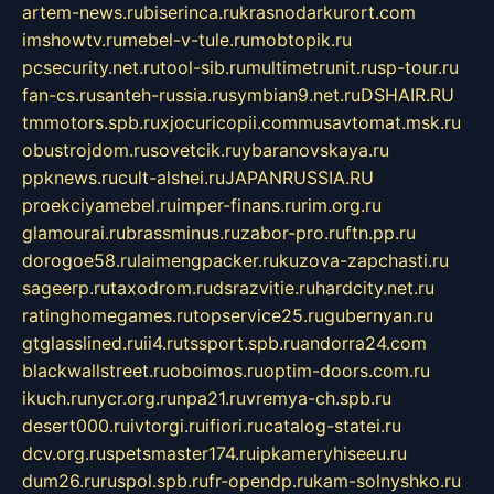
artem-news.ru
biserinca.ru
krasnodarkurort.com
imshowtv.ru
mebel-v-tule.ru
mobtopik.ru
pcsecurity.net.ru
tool-sib.ru
multimetrunit.ru
sp-tour.ru
fan-cs.ru
santeh-russia.ru
symbian9.net.ru
DSHAIR.RU
tmmotors.spb.ru
xjocuricopii.com
musavtomat.msk.ru
obustrojdom.ru
sovetcik.ru
ybaranovskaya.ru
ppknews.ru
cult-alshei.ru
JAPANRUSSIA.RU
proekciyamebel.ru
imper-finans.ru
rim.org.ru
glamourai.ru
brassminus.ru
zabor-pro.ru
ftn.pp.ru
dorogoe58.ru
laimengpacker.ru
kuzova-zapchasti.ru
sageerp.ru
taxodrom.ru
dsrazvitie.ru
hardcity.net.ru
ratinghomegames.ru
topservice25.ru
gubernyan.ru
gtglasslined.ru
ii4.ru
tssport.spb.ru
andorra24.com
blackwallstreet.ru
oboimos.ru
optim-doors.com.ru
ikuch.ru
nycr.org.ru
npa21.ru
vremya-ch.spb.ru
desert000.ru
ivtorgi.ru
ifiori.ru
catalog-statei.ru
dcv.org.ru
spetsmaster174.ru
ipkameryhiseeu.ru
dum26.ru
ruspol.spb.ru
fr-opendp.ru
kam-solnyshko.ru