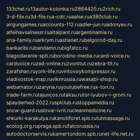
133chel.ru
13autor-kolonka.ru
2864420.ru
2rich.ru
3-d-file.ru
3d-file.ru
a-cdc.ru
aalse.ru
a380club.ru
airgungames.ru
accounts-112.ru
adler-jun.ru
adonyev.ru
alfeihavsalnassr.ru
altaipant.ru
argentinamia.ru
aria-family.ru
arkrym.ru
ashanet.ru
belgorod-day.ru
bankaribi.ru
bandamn.ru
bigfatcc.ru
blagodarenie-spb.ru
borodino-media.ru
card-voice.ru
cardvoice.ru
zed-online.ru
zvonitut.ru
zebra-tlt.ru
zarafshan.ru
york-life.ru
vintovoykompressor.ru
vladivostok-map.ru
vlknrussia.ru
wasabi-shop.ru
webamator.ru
zaryna.ru
youtubefree.ru
x-ton.ru
trade-farm.ru
tajuncos.ru
taksu.ru
tor-lyubov-i-grom.ru
spayderhed-2022.ru
splclub.ru
stoppamedia.ru
snow-guard.ru
slovar-ivrit.ru
cleanmedicine.ru
shkurki-karakulya.ru
kanotiforet.spb.ru
tutmassage.ru
ecolog.org.ru
praga.spb.ru
falcorussia.ru
autodoctorservis.ru
kamertondom.spb.ru
net-life.net.ru