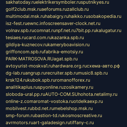
sakhatoday.ru
elektrikersymboler.ru
sputnikyes.ru
golf2club.msk.ru
aeforums.ru
zallclub.ru
multimodal.msk.ru
habaigry.ru
haikko.ru
sobakopedia.ru
isz-fest.ru
ewnc.info
screensaver-clock.net.ru
volnav.spb.ru
comnat.ru
npf.net.ru
7bit.pp.ru
kalugatur.ru
tesiaes.ru
card.com.ru
kazanka.spb.ru
gildiya-kuznecov.ru
kameryboavision.ru
griffoncom.spb.ru
fabrika-emotsiy.ru
PARK-MATROSOVA.RU
agat.spb.ru
avtoyurist-moskva1.ru
hardware.org.ru
схема-авто.рф
dg-lab.ru
angrup.ru
recruiter.spb.ru
music8.spb.ru
krsk124.ru
kubok.spb.ru
romanofforex.ru
analitikaplus.ru
spyonline.ru
zosikamery.ru
sloboda-ural.pp.ru
AUTO-COM.SU
hohota.net
alimy.ru
online-z.com
aromat-vostoka.ru
otdelkaexp.ru
mobilvest.ru
bbd.net.ru
mebelshop.msk.ru
smp-forum.ru
bastion-td.ru
kosmoscreative.ru
avrmotors.ru
art-galadesign.ru
tiffany-c.ru