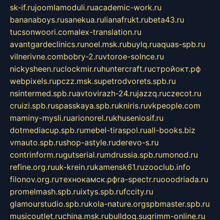
sk-if.ru
joomlamoduli.ru
academic-work.ru
bananaboys.ru
sanekua.ru
lianafrukt.ru
beta43.ru
tucsonwoori.com
alex-translation.ru
avantgardeclinics.ru
noel.msk.ru
buylq.ru
aquas-spb.ru
vilnerivne.com
bobry-2.ru
vtoroe-solnce.ru
nickysheen.ru
clockmir.ru
huntercraft.ru
стройокт.рф
webpixels.ru
pczz.msk.su
petrodvorets.spb.ru
nsintermed.spb.ru
avtovirazh-24.ru
jazzq.ru
czecot.ru
cruizi.spb.ru
spasskaya.spb.ru
kniris.ru
vkpeople.com
maminy-mysli.ru
arionorel.ru
khuseniosif.ru
dotmediacup.spb.ru
mebel-tiraspol.ru
all-books.biz
vmauto.spb.ru
shop-astyle.ru
derevo-s.ru
contrinform.ru
gutserial.ru
mdrussia.spb.ru
monod.ru
refine.org.ru
uk-krein.ru
kamensk61.ru
zooclub.info
filonov.org.ru
технокамск.рф
ra-spectr.ru
ooodriada.ru
promelmash.spb.ru
ixtys.spb.ru
fccity.ru
glamourstudio.spb.ru
kola-nature.org
spbmaster.spb.ru
musicoutlet.ru
china.msk.ru
bulldog.su
grimm-online.ru