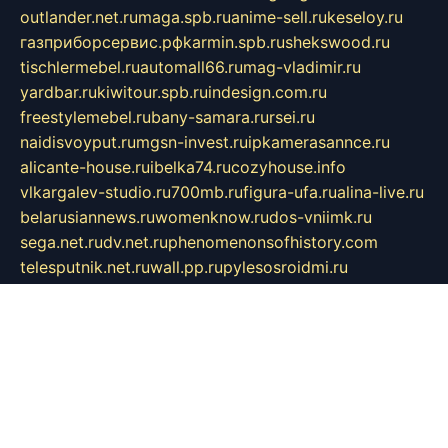
outlander.net.ru
maga.spb.ru
anime-sell.ru
keseloy.ru
газприборсервис.рф
karmin.spb.ru
shekswood.ru
tischlermebel.ru
automall66.ru
mag-vladimir.ru
yardbar.ru
kiwitour.spb.ru
indesign.com.ru
freestylemebel.ru
bany-samara.ru
rsei.ru
naidisvoyput.ru
mgsn-invest.ru
ipkamerasannce.ru
alicante-house.ru
ibelka74.ru
cozyhouse.info
vlkargalev-studio.ru
700mb.ru
figura-ufa.ru
alina-live.ru
belarusiannews.ru
womenknow.ru
dos-vniimk.ru
sega.net.ru
dv.net.ru
phenomenonsofhistory.com
telesputnik.net.ru
wall.pp.ru
pylesosroidmi.ru
gtc-clan.ru
cligs.ru
bibikazap.ru
popova.org.ru
netwhistler.spb.ru
bellvil.ru
bonzon.ru
iss-vladik.ru
defiparis.net.ru
las-gryzas.ru
amku.ru
electednews.spb.ru
feather.org.ru
spar72.ru
tankiigri.ru
dominus.com.ru
ibtree.ru
sanykool.pp.ru
unixlib.org.ru
menatep.spb.ru
gartenterrassen.ru
printeka.ru
skvozilka.com.ru
parkovka-pub.ru
lovemobi.ru
art-ru.ru