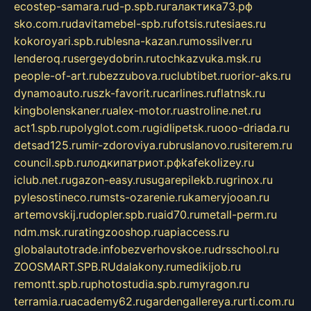
ecostep-samara.ru
d-p.spb.ru
галактика73.рф
sko.com.ru
davitamebel-spb.ru
fotsis.ru
tesiaes.ru
kokoroyari.spb.ru
blesna-kazan.ru
mossilver.ru
lenderoq.ru
sergeydobrin.ru
tochkazvuka.msk.ru
people-of-art.ru
bezzubova.ru
clubtibet.ru
orior-aks.ru
dynamoauto.ru
szk-favorit.ru
carlines.ru
flatnsk.ru
kingbolenskaner.ru
alex-motor.ru
astroline.net.ru
act1.spb.ru
polyglot.com.ru
gidlipetsk.ru
ooo-driada.ru
detsad125.ru
mir-zdoroviya.ru
bruslanovo.ru
siterem.ru
council.spb.ru
лодкипатриот.рф
kafekolizey.ru
iclub.net.ru
gazon-easy.ru
sugarepilekb.ru
grinox.ru
pylesostineco.ru
msts-ozarenie.ru
kameryjooan.ru
artemovskij.ru
dopler.spb.ru
aid70.ru
metall-perm.ru
ndm.msk.ru
ratingzooshop.ru
apiaccess.ru
globalautotrade.info
bezverhovskoe.ru
drsschool.ru
ZOOSMART.SPB.RU
dalakony.ru
medikijob.ru
remontt.spb.ru
photostudia.spb.ru
myragon.ru
terramia.ru
academy62.ru
gardengallereya.ru
rti.com.ru