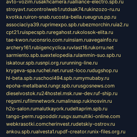
avto-vozim.ru
sakhcamera.ru
alliance-electro.spb.ru
stroyavt.ru
controlweb1.ru
tdsak74.ru
kinzozo-ru.ru
kvotka.ru
iron-snab.ru
costa-bella.ru
eugrus.pp.ru
associaciya39.ru
primexpo.spb.ru
bezmorchin.ru
ia2.ru
cpt21.ru
ispecspb.ru
regahost.ru
kolosok-elita.ru
tae-kwon.ru
consrio.com.ru
insiam.ru
avegainfo.ru
archery161.ru
bigencyclica.ru
vlast16.ru
korru.net
sarmiento.spb.su
extelopedia.ru
lammin-suo.spb.ru
iskatour.spb.ru
snpi.org.ru
running-line.ru
krygeva-spa.ru
chel.net.ru
rust-loco.ru
dugshop.ru
hl-beta.spb.ru
school494.spb.ru
mymubaby.ru
epoha-metalband.ru
ngr.spb.ru
rusgosnews.com
dieselvostok.ru
24hostel.msk.ru
w-dev.ru
f-ship.ru
regsmi.ru
filmnetwork.ru
malinasp.ru
kinosvin.ru
h2o-salon.ru
malutkayork.ru
deltaprim.spb.ru
tango-perm.ru
gooddir.ru
sgv.su
multiki-online.com
webkrasotki.com
cherinvest.ru
detskiy-ostrov.ru
ankou.spb.ru
alvesta1.ru
pdf-creator.ru
nix-files.org.ru