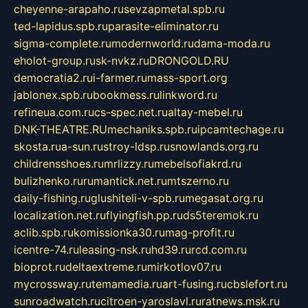
cheyenne-arapaho.ru
sevzapmetal.spb.ru
ted-lapidus.spb.ru
parasite-eliminator.ru
sigma-complete.ru
modernworld.ru
dama-moda.ru
eholot-group.ru
sk-nvkz.ru
DRONGOLD.RU
democratia2.ru
i-farmer.ru
mass-sport.org
jablonex.spb.ru
bookmess.ru
linkword.ru
refineua.com.ru
cs-spec.net.ru
altay-mebel.ru
DNK-THEATRE.RU
mechaniks.spb.ru
ipcamtechage.ru
skosta.ru
a-sun.ru
stroy-ldsp.ru
snowlands.org.ru
childrensshoes.ru
mrlizzy.ru
mebelsofiakrd.ru
bulizhenko.ru
rumantick.net.ru
mtszerno.ru
daily-fishing.ru
glushiteli-v-spb.ru
megasat.org.ru
localization.net.ru
flyingfish.pp.ru
ds5teremok.ru
aclib.spb.ru
komissionka30.ru
mag-profit.ru
icentre-74.ru
leasing-nsk.ru
hd39.ru
rcd.com.ru
bioprot.ru
deltaextreme.ru
mirkotlov07.ru
mycrossway.ru
temamedia.ru
art-fusing.ru
cbslefort.ru
sunroadwatch.ru
citroen-yaroslavl.ru
ratnews.msk.ru