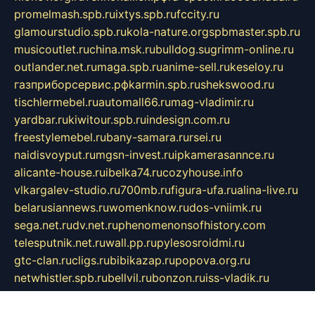
promelmash.spb.ru
ixtys.spb.ru
fccity.ru
glamourstudio.spb.ru
kola-nature.org
spbmaster.spb.ru
musicoutlet.ru
china.msk.ru
bulldog.su
grimm-online.ru
outlander.net.ru
maga.spb.ru
anime-sell.ru
keseloy.ru
газприборсервис.рф
karmin.spb.ru
shekswood.ru
tischlermebel.ru
automall66.ru
mag-vladimir.ru
yardbar.ru
kiwitour.spb.ru
indesign.com.ru
freestylemebel.ru
bany-samara.ru
rsei.ru
naidisvoyput.ru
mgsn-invest.ru
ipkamerasannce.ru
alicante-house.ru
ibelka74.ru
cozyhouse.info
vlkargalev-studio.ru
700mb.ru
figura-ufa.ru
alina-live.ru
belarusiannews.ru
womenknow.ru
dos-vniimk.ru
sega.net.ru
dv.net.ru
phenomenonsofhistory.com
telesputnik.net.ru
wall.pp.ru
pylesosroidmi.ru
gtc-clan.ru
cligs.ru
bibikazap.ru
popova.org.ru
netwhistler.spb.ru
bellvil.ru
bonzon.ru
iss-vladik.ru
defiparis.net.ru
las-gryzas.ru
amku.ru
electednews.spb.ru
feather.org.ru
spar72.ru
tankiigri.ru