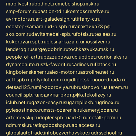
mobilvest.ru
bbd.net.ru
mebelshop.msk.ru
smp-forum.ru
bastion-td.ru
kosmoscreative.ru
avrmotors.ru
art-galadesign.ru
tiffany-c.ru
ecostep-samara.ru
d-p.spb.ru
галактика73.рф
sko.com.ru
davitamebel-spb.ru
fotsis.ru
tesiaes.ru
kokoroyari.spb.ru
blesna-kazan.ru
mossilver.ru
lenderoq.ru
sergeydobrin.ru
tochkazvuka.msk.ru
people-of-art.ru
bezzubova.ru
clubtibet.ru
orior-aks.ru
dynamoauto.ru
szk-favorit.ru
carlines.ru
flatnsk.ru
kingbolenskaner.ru
alex-motor.ru
astroline.net.ru
act1.spb.ru
polyglot.com.ru
gidlipetsk.ru
ooo-driada.ru
detsad125.ru
mir-zdoroviya.ru
bruslanovo.ru
siterem.ru
council.spb.ru
лодкипатриот.рф
kafekolizey.ru
iclub.net.ru
gazon-easy.ru
sugarepilekb.ru
grinox.ru
pylesostineco.ru
msts-ozarenie.ru
kameryjooan.ru
artemovskij.ru
dopler.spb.ru
aid70.ru
metall-perm.ru
ndm.msk.ru
ratingzooshop.ru
apiaccess.ru
globalautotrade.info
bezverhovskoe.ru
drsschool.ru