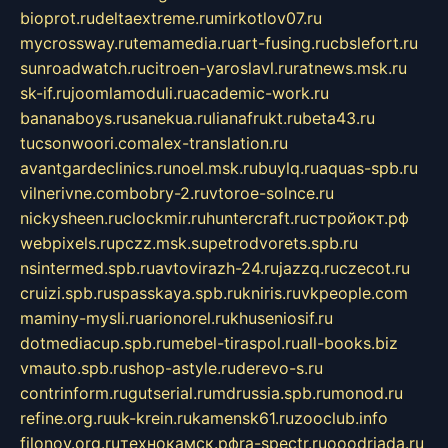
bioprot.ru
deltaextreme.ru
mirkotlov07.ru
mycrossway.ru
temamedia.ru
art-fusing.ru
cbslefort.ru
sunroadwatch.ru
citroen-yaroslavl.ru
ratnews.msk.ru
sk-if.ru
joomlamoduli.ru
academic-work.ru
bananaboys.ru
sanekua.ru
lianafrukt.ru
beta43.ru
tucsonwoori.com
alex-translation.ru
avantgardeclinics.ru
noel.msk.ru
buylq.ru
aquas-spb.ru
vilnerivne.com
bobry-2.ru
vtoroe-solnce.ru
nickysheen.ru
clockmir.ru
huntercraft.ru
стройокт.рф
webpixels.ru
pczz.msk.su
petrodvorets.spb.ru
nsintermed.spb.ru
avtovirazh-24.ru
jazzq.ru
czecot.ru
cruizi.spb.ru
spasskaya.spb.ru
kniris.ru
vkpeople.com
maminy-mysli.ru
arionorel.ru
khuseniosif.ru
dotmediacup.spb.ru
mebel-tiraspol.ru
all-books.biz
vmauto.spb.ru
shop-astyle.ru
derevo-s.ru
contrinform.ru
gutserial.ru
mdrussia.spb.ru
monod.ru
refine.org.ru
uk-krein.ru
kamensk61.ru
zooclub.info
filonov.org.ru
технокамск.рф
ra-spectr.ru
ooodriada.ru