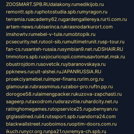
ZOOSMART.SPB.RU
dalakony.ru
medikijob.ru
remontt.spb.ru
photostudia.spb.ru
myragon.ru
terramia.ru
academy62.ru
gardengallereya.ru
rti.com.ru
artem-news.ru
biserinca.ru
krasnodarkurort.com
imshowtv.ru
mebel-v-tule.ru
mobtopik.ru
pcsecurity.net.ru
tool-sib.ru
multimetrunit.ru
sp-tour.ru
fan-cs.ru
santeh-russia.ru
symbian9.net.ru
DSHAIR.RU
tmmotors.spb.ru
xjocuricopii.com
musavtomat.msk.ru
obustrojdom.ru
sovetcik.ru
ybaranovskaya.ru
ppknews.ru
cult-alshei.ru
JAPANRUSSIA.RU
proekciyamebel.ru
imper-finans.ru
rim.org.ru
glamourai.ru
brassminus.ru
zabor-pro.ru
ftn.pp.ru
dorogoe58.ru
laimengpacker.ru
kuzova-zapchasti.ru
sageerp.ru
taxodrom.ru
dsrazvitie.ru
hardcity.net.ru
ratinghomegames.ru
topservice25.ru
gubernyan.ru
gtglasslined.ru
ii4.ru
tssport.spb.ru
andorra24.com
blackwallstreet.ru
oboimos.ru
optim-doors.com.ru
ikuch.ru
nycr.org.ru
npa21.ru
vremya-ch.spb.ru