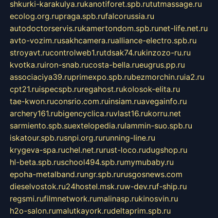
shkurki-karakulya.ru
kanotiforet.spb.ru
tutmassage.ru
ecolog.org.ru
praga.spb.ru
falcorussia.ru
autodoctorservis.ru
kamertondom.spb.ru
net-life.net.ru
avto-vozim.ru
sakhcamera.ru
alliance-electro.spb.ru
stroyavt.ru
controlweb1.ru
tdsak74.ru
kinzozo-ru.ru
kvotka.ru
iron-snab.ru
costa-bella.ru
eugrus.pp.ru
associaciya39.ru
primexpo.spb.ru
bezmorchin.ru
ia2.ru
cpt21.ru
ispecspb.ru
regahost.ru
kolosok-elita.ru
tae-kwon.ru
consrio.com.ru
insiam.ru
avegainfo.ru
archery161.ru
bigencyclica.ru
vlast16.ru
korru.net
sarmiento.spb.su
extelopedia.ru
lammin-suo.spb.ru
iskatour.spb.ru
snpi.org.ru
running-line.ru
krygeva-spa.ru
chel.net.ru
rust-loco.ru
dugshop.ru
hl-beta.spb.ru
school494.spb.ru
mymubaby.ru
epoha-metalband.ru
ngr.spb.ru
rusgosnews.com
dieselvostok.ru
24hostel.msk.ru
w-dev.ru
f-ship.ru
regsmi.ru
filmnetwork.ru
malinasp.ru
kinosvin.ru
h2o-salon.ru
malutkayork.ru
deltaprim.spb.ru