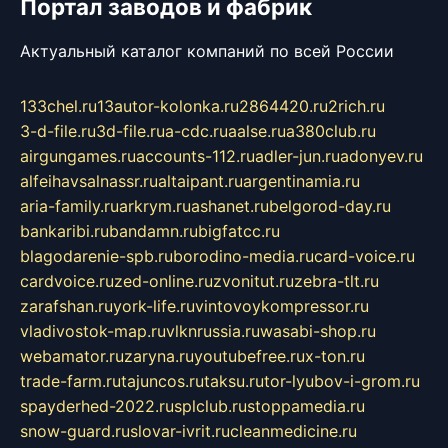
Портал заводов и фабрик
Актуальный каталог компаний по всей России
133chel.ru
13autor-kolonka.ru
2864420.ru
2rich.ru
3-d-file.ru
3d-file.ru
a-cdc.ru
aalse.ru
a380club.ru
airgungames.ru
accounts-112.ru
adler-jun.ru
adonyev.ru
alfeihavsalnassr.ru
altaipant.ru
argentinamia.ru
aria-family.ru
arkrym.ru
ashanet.ru
belgorod-day.ru
bankaribi.ru
bandamn.ru
bigfatcc.ru
blagodarenie-spb.ru
borodino-media.ru
card-voice.ru
cardvoice.ru
zed-online.ru
zvonitut.ru
zebra-tlt.ru
zarafshan.ru
york-life.ru
vintovoykompressor.ru
vladivostok-map.ru
vlknrussia.ru
wasabi-shop.ru
webamator.ru
zaryna.ru
youtubefree.ru
x-ton.ru
trade-farm.ru
tajuncos.ru
taksu.ru
tor-lyubov-i-grom.ru
spayderhed-2022.ru
splclub.ru
stoppamedia.ru
snow-guard.ru
slovar-ivrit.ru
cleanmedicine.ru