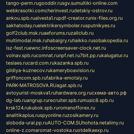
tango-perm.ru
gooddir.ru
sgv.su
multiki-online.com
webkrasotki.com
cherinvest.ru
detskiy-ostrov.ru
ankou.spb.ru
alvesta1.ru
pdf-creator.ru
nix-files.org.ru
sakhatoday.ru
elektrikersymboler.ru
sputnikyes.ru
golf2club.msk.ru
aeforums.ru
zallclub.ru
multimodal.msk.ru
habaigry.ru
haikko.ru
sobakopedia.ru
isz-fest.ru
ewnc.info
screensaver-clock.net.ru
volnav.spb.ru
comnat.ru
npf.net.ru
7bit.pp.ru
kalugatur.ru
tesiaes.ru
card.com.ru
kazanka.spb.ru
gildiya-kuznecov.ru
kameryboavision.ru
griffoncom.spb.ru
fabrika-emotsiy.ru
PARK-MATROSOVA.RU
agat.spb.ru
avtoyurist-moskva1.ru
hardware.org.ru
схема-авто.рф
dg-lab.ru
angrup.ru
recruiter.spb.ru
music8.spb.ru
krsk124.ru
kubok.spb.ru
romanofforex.ru
analitikaplus.ru
spyonline.ru
zosikamery.ru
sloboda-ural.pp.ru
AUTO-COM.SU
hohota.net
alimy.ru
online-z.com
aromat-vostoka.ru
otdelkaexp.ru