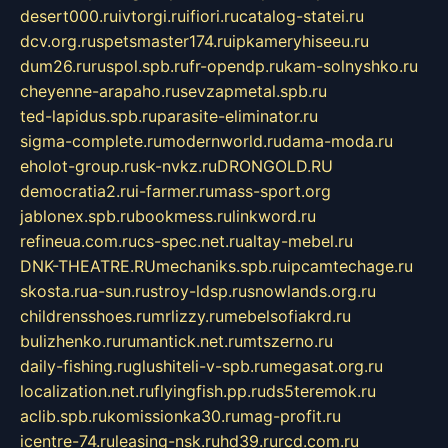
desert000.ru
ivtorgi.ru
ifiori.ru
catalog-statei.ru
dcv.org.ru
spetsmaster174.ru
ipkameryhiseeu.ru
dum26.ru
ruspol.spb.ru
fr-opendp.ru
kam-solnyshko.ru
cheyenne-arapaho.ru
sevzapmetal.spb.ru
ted-lapidus.spb.ru
parasite-eliminator.ru
sigma-complete.ru
modernworld.ru
dama-moda.ru
eholot-group.ru
sk-nvkz.ru
DRONGOLD.RU
democratia2.ru
i-farmer.ru
mass-sport.org
jablonex.spb.ru
bookmess.ru
linkword.ru
refineua.com.ru
cs-spec.net.ru
altay-mebel.ru
DNK-THEATRE.RU
mechaniks.spb.ru
ipcamtechage.ru
skosta.ru
a-sun.ru
stroy-ldsp.ru
snowlands.org.ru
childrensshoes.ru
mrlizzy.ru
mebelsofiakrd.ru
bulizhenko.ru
rumantick.net.ru
mtszerno.ru
daily-fishing.ru
glushiteli-v-spb.ru
megasat.org.ru
localization.net.ru
flyingfish.pp.ru
ds5teremok.ru
aclib.spb.ru
komissionka30.ru
mag-profit.ru
icentre-74.ru
leasing-nsk.ru
hd39.ru
rcd.com.ru