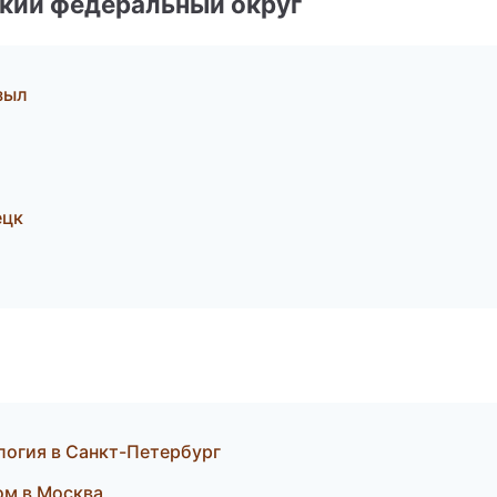
ский федеральный округ
зыл
ецк
ология в Санкт-Петербург
ом в Москва