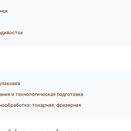
нск
адивосток
упаковка
вание и технологическая подготовка
ообработка: токарная, фрезерная