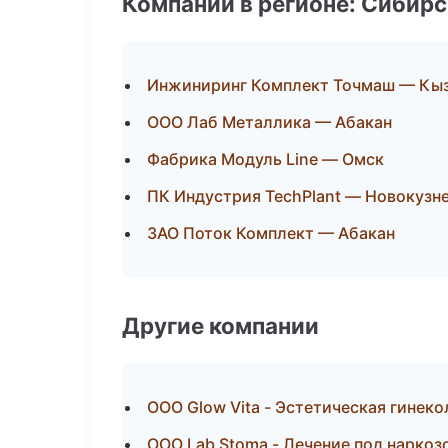
Компании в регионе: Сибир
Инжиниринг Комплект Точмаш — Кы
ООО Лаб Металлика — Абакан
Фабрика Модуль Line — Омск
ПК Индустрия TechPlant — Новокузн
ЗАО Поток Комплект — Абакан
Другие компании
ООО Glow Vita - Эстетическая гинек
ООО Lab Stoma - Лечение под наркоз