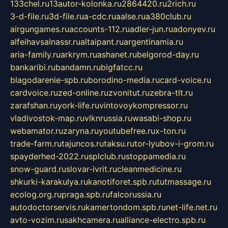
133chel.ru
13autor-kolonka.ru
2864420.ru
2rich.ru
3-d-file.ru
3d-file.ru
a-cdc.ru
aalse.ru
a380club.ru
airgungames.ru
accounts-112.ru
adler-jun.ru
adonyev.ru
alfeihavsalnassr.ru
altaipant.ru
argentinamia.ru
aria-family.ru
arkrym.ru
ashanet.ru
belgorod-day.ru
bankaribi.ru
bandamn.ru
bigfatcc.ru
blagodarenie-spb.ru
borodino-media.ru
card-voice.ru
cardvoice.ru
zed-online.ru
zvonitut.ru
zebra-tlt.ru
zarafshan.ru
york-life.ru
vintovoykompressor.ru
vladivostok-map.ru
vlknrussia.ru
wasabi-shop.ru
webamator.ru
zaryna.ru
youtubefree.ru
x-ton.ru
trade-farm.ru
tajuncos.ru
taksu.ru
tor-lyubov-i-grom.ru
spayderhed-2022.ru
splclub.ru
stoppamedia.ru
snow-guard.ru
slovar-ivrit.ru
cleanmedicine.ru
shkurki-karakulya.ru
kanotiforet.spb.ru
tutmassage.ru
ecolog.org.ru
praga.spb.ru
falcorussia.ru
autodoctorservis.ru
kamertondom.spb.ru
net-life.net.ru
avto-vozim.ru
sakhcamera.ru
alliance-electro.spb.ru