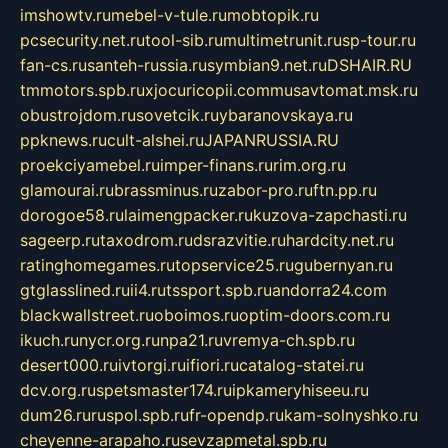
imshowtv.ru
mebel-v-tule.ru
mobtopik.ru
pcsecurity.net.ru
tool-sib.ru
multimetrunit.ru
sp-tour.ru
fan-cs.ru
santeh-russia.ru
symbian9.net.ru
DSHAIR.RU
tmmotors.spb.ru
xjocuricopii.com
musavtomat.msk.ru
obustrojdom.ru
sovetcik.ru
ybaranovskaya.ru
ppknews.ru
cult-alshei.ru
JAPANRUSSIA.RU
proekciyamebel.ru
imper-finans.ru
rim.org.ru
glamourai.ru
brassminus.ru
zabor-pro.ru
ftn.pp.ru
dorogoe58.ru
laimengpacker.ru
kuzova-zapchasti.ru
sageerp.ru
taxodrom.ru
dsrazvitie.ru
hardcity.net.ru
ratinghomegames.ru
topservice25.ru
gubernyan.ru
gtglasslined.ru
ii4.ru
tssport.spb.ru
andorra24.com
blackwallstreet.ru
oboimos.ru
optim-doors.com.ru
ikuch.ru
nycr.org.ru
npa21.ru
vremya-ch.spb.ru
desert000.ru
ivtorgi.ru
ifiori.ru
catalog-statei.ru
dcv.org.ru
spetsmaster174.ru
ipkameryhiseeu.ru
dum26.ru
ruspol.spb.ru
fr-opendp.ru
kam-solnyshko.ru
cheyenne-arapaho.ru
sevzapmetal.spb.ru