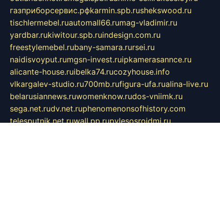
газприборсервис.рф
karmin.spb.ru
shekswood.ru
tischlermebel.ru
automall66.ru
mag-vladimir.ru
yardbar.ru
kiwitour.spb.ru
indesign.com.ru
freestylemebel.ru
bany-samara.ru
rsei.ru
naidisvoyput.ru
mgsn-invest.ru
ipkamerasannce.ru
alicante-house.ru
ibelka74.ru
cozyhouse.info
vlkargalev-studio.ru
700mb.ru
figura-ufa.ru
alina-live.ru
belarusiannews.ru
womenknow.ru
dos-vniimk.ru
sega.net.ru
dv.net.ru
phenomenonsofhistory.com
telesputnik.net.ru
wall.pp.ru
pylesosroidmi.ru
gtc-clan.ru
cligs.ru
bibikazap.ru
popova.org.ru
netwhistler.spb.ru
bellvil.ru
bonzon.ru
iss-vladik.ru
defiparis.net.ru
las-gryzas.ru
amku.ru
electednews.spb.ru
feather.org.ru
spar72.ru
tankiigri.ru
dominus.com.ru
ibtree.ru
sanykool.pp.ru
unixlib.org.ru
menatep.spb.ru
gartenterrassen.ru
printeka.ru
skvozilka.com.ru
parkovka-pub.ru
lovemobi.ru
art-ru.ru
emulatorz.com.ru
alucomp.com.ru
tatforum.com.ru