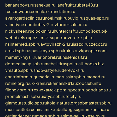
bananaboys.ru
sanekua.ru
lianafrukt.ru
beta43.ru
tucsonwoori.com
alex-translation.ru
avantgardeclinics.ru
noel.msk.ru
buylq.ru
aquas-spb.ru
vilnerivne.com
bobry-2.ru
vtoroe-solnce.ru
nickysheen.ru
clockmir.ru
huntercraft.ru
стройокт.рф
webpixels.ru
pczz.msk.su
petrodvorets.spb.ru
nsintermed.spb.ru
avtovirazh-24.ru
jazzq.ru
czecot.ru
cruizi.spb.ru
spasskaya.spb.ru
kniris.ru
vkpeople.com
maminy-mysli.ru
arionorel.ru
khuseniosif.ru
dotmediacup.spb.ru
mebel-tiraspol.ru
all-books.biz
vmauto.spb.ru
shop-astyle.ru
derevo-s.ru
contrinform.ru
gutserial.ru
mdrussia.spb.ru
monod.ru
refine.org.ru
uk-krein.ru
kamensk61.ru
zooclub.info
filonov.org.ru
технокамск.рф
ra-spectr.ru
ooodriada.ru
promelmash.spb.ru
ixtys.spb.ru
fccity.ru
glamourstudio.spb.ru
kola-nature.org
spbmaster.spb.ru
musicoutlet.ru
china.msk.ru
bulldog.su
grimm-online.ru
outlander.net.ru
maga.spb.ru
anime-sell.ru
keseloy.ru