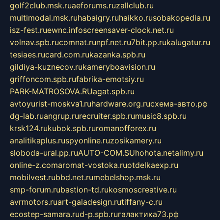
golf2club.msk.ru
aeforums.ru
zallclub.ru
multimodal.msk.ru
habaigry.ru
haikko.ru
sobakopedia.ru
isz-fest.ru
ewnc.info
screensaver-clock.net.ru
volnav.spb.ru
comnat.ru
npf.net.ru
7bit.pp.ru
kalugatur.ru
tesiaes.ru
card.com.ru
kazanka.spb.ru
gildiya-kuznecov.ru
kameryboavision.ru
griffoncom.spb.ru
fabrika-emotsiy.ru
PARK-MATROSOVA.RU
agat.spb.ru
avtoyurist-moskva1.ru
hardware.org.ru
схема-авто.рф
dg-lab.ru
angrup.ru
recruiter.spb.ru
music8.spb.ru
krsk124.ru
kubok.spb.ru
romanofforex.ru
analitikaplus.ru
spyonline.ru
zosikamery.ru
sloboda-ural.pp.ru
AUTO-COM.SU
hohota.net
alimy.ru
online-z.com
aromat-vostoka.ru
otdelkaexp.ru
mobilvest.ru
bbd.net.ru
mebelshop.msk.ru
smp-forum.ru
bastion-td.ru
kosmoscreative.ru
avrmotors.ru
art-galadesign.ru
tiffany-c.ru
ecostep-samara.ru
d-p.spb.ru
галактика73.рф