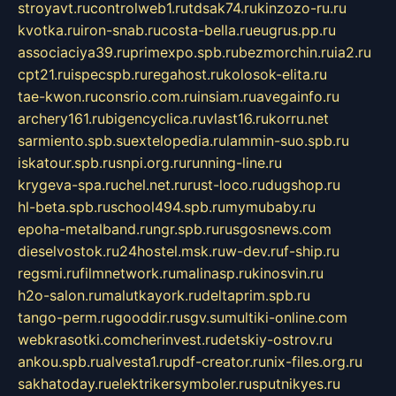
stroyavt.ru
controlweb1.ru
tdsak74.ru
kinzozo-ru.ru
kvotka.ru
iron-snab.ru
costa-bella.ru
eugrus.pp.ru
associaciya39.ru
primexpo.spb.ru
bezmorchin.ru
ia2.ru
cpt21.ru
ispecspb.ru
regahost.ru
kolosok-elita.ru
tae-kwon.ru
consrio.com.ru
insiam.ru
avegainfo.ru
archery161.ru
bigencyclica.ru
vlast16.ru
korru.net
sarmiento.spb.su
extelopedia.ru
lammin-suo.spb.ru
iskatour.spb.ru
snpi.org.ru
running-line.ru
krygeva-spa.ru
chel.net.ru
rust-loco.ru
dugshop.ru
hl-beta.spb.ru
school494.spb.ru
mymubaby.ru
epoha-metalband.ru
ngr.spb.ru
rusgosnews.com
dieselvostok.ru
24hostel.msk.ru
w-dev.ru
f-ship.ru
regsmi.ru
filmnetwork.ru
malinasp.ru
kinosvin.ru
h2o-salon.ru
malutkayork.ru
deltaprim.spb.ru
tango-perm.ru
gooddir.ru
sgv.su
multiki-online.com
webkrasotki.com
cherinvest.ru
detskiy-ostrov.ru
ankou.spb.ru
alvesta1.ru
pdf-creator.ru
nix-files.org.ru
sakhatoday.ru
elektrikersymboler.ru
sputnikyes.ru