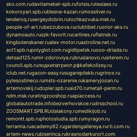
sko.com.ru
davitamebel-spb.ru
fotsis.ru
tesiaes.ru
kokoroyari.spb.ru
blesna-kazan.ru
mossilver.ru
lenderoq.ru
sergeydobrin.ru
tochkazvuka.msk.ru
people-of-art.ru
bezzubova.ru
clubtibet.ru
orior-aks.ru
dynamoauto.ru
szk-favorit.ru
carlines.ru
flatnsk.ru
kingbolenskaner.ru
alex-motor.ru
astroline.net.ru
act1.spb.ru
polyglot.com.ru
gidlipetsk.ru
ooo-driada.ru
detsad125.ru
mir-zdoroviya.ru
bruslanovo.ru
siterem.ru
council.spb.ru
лодкипатриот.рф
kafekolizey.ru
iclub.net.ru
gazon-easy.ru
sugarepilekb.ru
grinox.ru
pylesostineco.ru
msts-ozarenie.ru
kameryjooan.ru
artemovskij.ru
dopler.spb.ru
aid70.ru
metall-perm.ru
ndm.msk.ru
ratingzooshop.ru
apiaccess.ru
globalautotrade.info
bezverhovskoe.ru
drsschool.ru
ZOOSMART.SPB.RU
dalakony.ru
medikijob.ru
remontt.spb.ru
photostudia.spb.ru
myragon.ru
terramia.ru
academy62.ru
gardengallereya.ru
rti.com.ru
artem-news.ru
biserinca.ru
krasnodarkurort.com