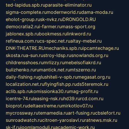
ted-lapidus.spb.ru
parasite-eliminator.ru
sigma-complete.ru
modernworld.ru
dama-moda.ru
eholot-group.ru
sk-nvkz.ru
DRONGOLD.RU
democratia2.ru
i-farmer.ru
mass-sport.org
jablonex.spb.ru
bookmess.ru
linkword.ru
refineua.com.ru
cs-spec.net.ru
altay-mebel.ru
DNK-THEATRE.RU
mechaniks.spb.ru
ipcamtechage.ru
skosta.ru
a-sun.ru
stroy-ldsp.ru
snowlands.org.ru
childrensshoes.ru
mrlizzy.ru
mebelsofiakrd.ru
bulizhenko.ru
rumantick.net.ru
mtszerno.ru
daily-fishing.ru
glushiteli-v-spb.ru
megasat.org.ru
localization.net.ru
flyingfish.pp.ru
ds5teremok.ru
aclib.spb.ru
komissionka30.ru
mag-profit.ru
icentre-74.ru
leasing-nsk.ru
hd39.ru
rcd.com.ru
bioprot.ru
deltaextreme.ru
mirkotlov07.ru
mycrossway.ru
temamedia.ru
art-fusing.ru
cbslefort.ru
sunroadwatch.ru
citroen-yaroslavl.ru
ratnews.msk.ru
sk-if.ru
joomlamoduli.ru
academic-work.ru