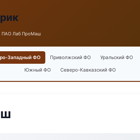
брик
 ПАО Лаб ПроМаш
ро-Западный ФО
Приволжский ФО
Уральский ФО
Южный ФО
Северо-Кавказский ФО
аш