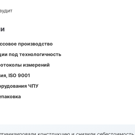
аудит
ми
ассовое производство
ции под технологичность
ротоколы измерений
ия, ISO 9001
орудования ЧПУ
упаковка
птимизировали конструкцию и снизили себестоимость