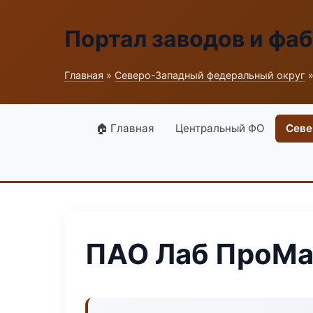
Портал заводов и фа
Главная
»
Северо-Западный федеральный округ
»
🏠 Главная
Центральный ФО
Севе
ПАО Лаб ПроМ