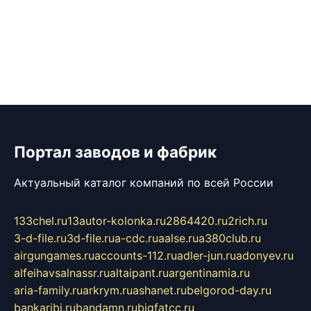
Портал заводов и фабрик
Актуальный каталог компаний по всей России
133chel.ru
13autor-kolonka.ru
2864420.ru
2rich.ru
3-d-file.ru
3d-file.ru
a-cdc.ru
aalse.ru
a380club.ru
airgungames.ru
accounts-112.ru
adler-jun.ru
adonyev.ru
alfeihavsalnassr.ru
altaipant.ru
argentinamia.ru
aria-family.ru
arkrym.ru
ashanet.ru
belgorod-day.ru
bankaribi.ru
bandamn.ru
bigfatcc.ru