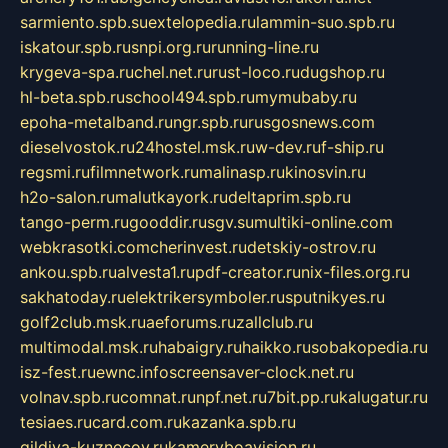
sarmiento.spb.su
extelopedia.ru
lammin-suo.spb.ru
iskatour.spb.ru
snpi.org.ru
running-line.ru
krygeva-spa.ru
chel.net.ru
rust-loco.ru
dugshop.ru
hl-beta.spb.ru
school494.spb.ru
mymubaby.ru
epoha-metalband.ru
ngr.spb.ru
rusgosnews.com
dieselvostok.ru
24hostel.msk.ru
w-dev.ru
f-ship.ru
regsmi.ru
filmnetwork.ru
malinasp.ru
kinosvin.ru
h2o-salon.ru
malutkayork.ru
deltaprim.spb.ru
tango-perm.ru
gooddir.ru
sgv.su
multiki-online.com
webkrasotki.com
cherinvest.ru
detskiy-ostrov.ru
ankou.spb.ru
alvesta1.ru
pdf-creator.ru
nix-files.org.ru
sakhatoday.ru
elektrikersymboler.ru
sputnikyes.ru
golf2club.msk.ru
aeforums.ru
zallclub.ru
multimodal.msk.ru
habaigry.ru
haikko.ru
sobakopedia.ru
isz-fest.ru
ewnc.info
screensaver-clock.net.ru
volnav.spb.ru
comnat.ru
npf.net.ru
7bit.pp.ru
kalugatur.ru
tesiaes.ru
card.com.ru
kazanka.spb.ru
gildiya-kuznecov.ru
kameryboavision.ru