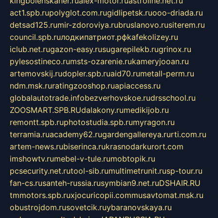
kingbolenskaner.ru
alex-motor.ru
astroline.net.ru
act1.spb.ru
polyglot.com.ru
gidlipetsk.ru
ooo-driada.ru
detsad125.ru
mir-zdoroviya.ru
bruslanovo.ru
siterem.ru
council.spb.ru
лодкипатриот.рф
kafekolizey.ru
iclub.net.ru
gazon-easy.ru
sugarepilekb.ru
grinox.ru
pylesostineco.ru
msts-ozarenie.ru
kameryjooan.ru
artemovskij.ru
dopler.spb.ru
aid70.ru
metall-perm.ru
ndm.msk.ru
ratingzooshop.ru
apiaccess.ru
globalautotrade.info
bezverhovskoe.ru
drsschool.ru
ZOOSMART.SPB.RU
dalakony.ru
medikijob.ru
remontt.spb.ru
photostudia.spb.ru
myragon.ru
terramia.ru
academy62.ru
gardengallereya.ru
rti.com.ru
artem-news.ru
biserinca.ru
krasnodarkurort.com
imshowtv.ru
mebel-v-tule.ru
mobtopik.ru
pcsecurity.net.ru
tool-sib.ru
multimetrunit.ru
sp-tour.ru
fan-cs.ru
santeh-russia.ru
symbian9.net.ru
DSHAIR.RU
tmmotors.spb.ru
xjocuricopii.com
musavtomat.msk.ru
obustrojdom.ru
sovetcik.ru
ybaranovskaya.ru