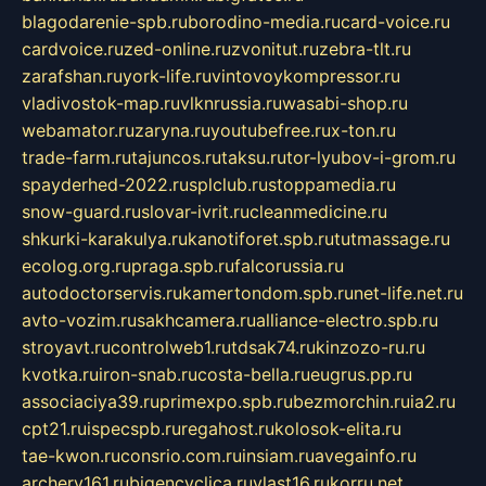
blagodarenie-spb.ru
borodino-media.ru
card-voice.ru
cardvoice.ru
zed-online.ru
zvonitut.ru
zebra-tlt.ru
zarafshan.ru
york-life.ru
vintovoykompressor.ru
vladivostok-map.ru
vlknrussia.ru
wasabi-shop.ru
webamator.ru
zaryna.ru
youtubefree.ru
x-ton.ru
trade-farm.ru
tajuncos.ru
taksu.ru
tor-lyubov-i-grom.ru
spayderhed-2022.ru
splclub.ru
stoppamedia.ru
snow-guard.ru
slovar-ivrit.ru
cleanmedicine.ru
shkurki-karakulya.ru
kanotiforet.spb.ru
tutmassage.ru
ecolog.org.ru
praga.spb.ru
falcorussia.ru
autodoctorservis.ru
kamertondom.spb.ru
net-life.net.ru
avto-vozim.ru
sakhcamera.ru
alliance-electro.spb.ru
stroyavt.ru
controlweb1.ru
tdsak74.ru
kinzozo-ru.ru
kvotka.ru
iron-snab.ru
costa-bella.ru
eugrus.pp.ru
associaciya39.ru
primexpo.spb.ru
bezmorchin.ru
ia2.ru
cpt21.ru
ispecspb.ru
regahost.ru
kolosok-elita.ru
tae-kwon.ru
consrio.com.ru
insiam.ru
avegainfo.ru
archery161.ru
bigencyclica.ru
vlast16.ru
korru.net