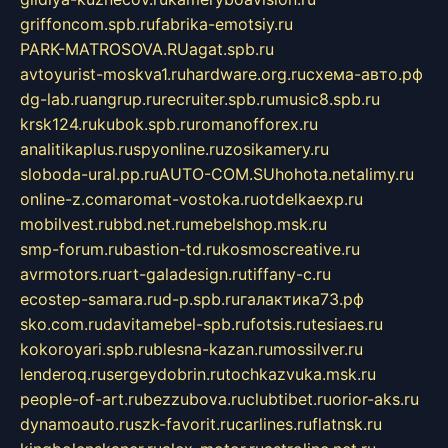
griffoncom.spb.ru
fabrika-emotsiy.ru
PARK-MATROSOVA.RU
agat.spb.ru
avtoyurist-moskva1.ru
hardware.org.ru
схема-авто.рф
dg-lab.ru
angrup.ru
recruiter.spb.ru
music8.spb.ru
krsk124.ru
kubok.spb.ru
romanofforex.ru
analitikaplus.ru
spyonline.ru
zosikamery.ru
sloboda-ural.pp.ru
AUTO-COM.SU
hohota.net
alimy.ru
online-z.com
aromat-vostoka.ru
otdelkaexp.ru
mobilvest.ru
bbd.net.ru
mebelshop.msk.ru
smp-forum.ru
bastion-td.ru
kosmoscreative.ru
avrmotors.ru
art-galadesign.ru
tiffany-c.ru
ecostep-samara.ru
d-p.spb.ru
галактика73.рф
sko.com.ru
davitamebel-spb.ru
fotsis.ru
tesiaes.ru
kokoroyari.spb.ru
blesna-kazan.ru
mossilver.ru
lenderoq.ru
sergeydobrin.ru
tochkazvuka.msk.ru
people-of-art.ru
bezzubova.ru
clubtibet.ru
orior-aks.ru
dynamoauto.ru
szk-favorit.ru
carlines.ru
flatnsk.ru