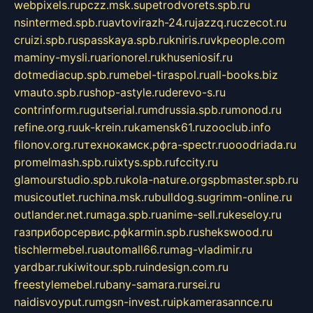
webpixels.ru
pczz.msk.su
petrodvorets.spb.ru
nsintermed.spb.ru
avtovirazh-24.ru
jazzq.ru
czecot.ru
cruizi.spb.ru
spasskaya.spb.ru
kniris.ru
vkpeople.com
maminy-mysli.ru
arionorel.ru
khuseniosif.ru
dotmediacup.spb.ru
mebel-tiraspol.ru
all-books.biz
vmauto.spb.ru
shop-astyle.ru
derevo-s.ru
contrinform.ru
gutserial.ru
mdrussia.spb.ru
monod.ru
refine.org.ru
uk-krein.ru
kamensk61.ru
zooclub.info
filonov.org.ru
технокамск.рф
ra-spectr.ru
ooodriada.ru
promelmash.spb.ru
ixtys.spb.ru
fccity.ru
glamourstudio.spb.ru
kola-nature.org
spbmaster.spb.ru
musicoutlet.ru
china.msk.ru
bulldog.su
grimm-online.ru
outlander.net.ru
maga.spb.ru
anime-sell.ru
keseloy.ru
газприборсервис.рф
karmin.spb.ru
shekswood.ru
tischlermebel.ru
automall66.ru
mag-vladimir.ru
yardbar.ru
kiwitour.spb.ru
indesign.com.ru
freestylemebel.ru
bany-samara.ru
rsei.ru
naidisvoyput.ru
mgsn-invest.ru
ipkamerasannce.ru