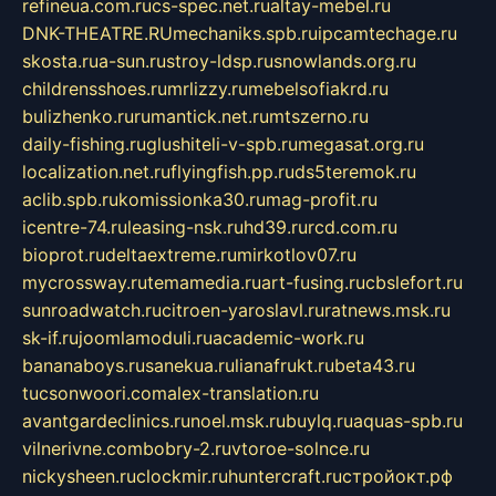
refineua.com.ru
cs-spec.net.ru
altay-mebel.ru
DNK-THEATRE.RU
mechaniks.spb.ru
ipcamtechage.ru
skosta.ru
a-sun.ru
stroy-ldsp.ru
snowlands.org.ru
childrensshoes.ru
mrlizzy.ru
mebelsofiakrd.ru
bulizhenko.ru
rumantick.net.ru
mtszerno.ru
daily-fishing.ru
glushiteli-v-spb.ru
megasat.org.ru
localization.net.ru
flyingfish.pp.ru
ds5teremok.ru
aclib.spb.ru
komissionka30.ru
mag-profit.ru
icentre-74.ru
leasing-nsk.ru
hd39.ru
rcd.com.ru
bioprot.ru
deltaextreme.ru
mirkotlov07.ru
mycrossway.ru
temamedia.ru
art-fusing.ru
cbslefort.ru
sunroadwatch.ru
citroen-yaroslavl.ru
ratnews.msk.ru
sk-if.ru
joomlamoduli.ru
academic-work.ru
bananaboys.ru
sanekua.ru
lianafrukt.ru
beta43.ru
tucsonwoori.com
alex-translation.ru
avantgardeclinics.ru
noel.msk.ru
buylq.ru
aquas-spb.ru
vilnerivne.com
bobry-2.ru
vtoroe-solnce.ru
nickysheen.ru
clockmir.ru
huntercraft.ru
стройокт.рф