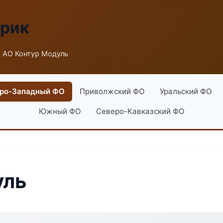
брик
 АО Контур Модуль
ро-Западный ФО
Приволжский ФО
Уральский ФО
Южный ФО
Северо-Кавказский ФО
уль