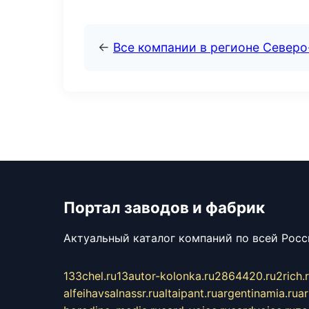
←
Все компании в регионе Север
Портал заводов и фабрик
Актуальный каталог компаний по всей Рос
133chel.ru
13autor-kolonka.ru
2864420.ru
2rich.
alfeihavsalnassr.ru
altaipant.ru
argentinamia.ru
ar