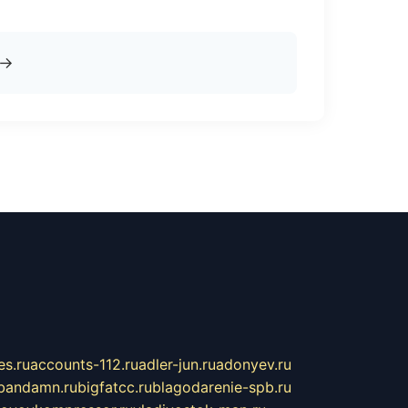
→
s.ru
accounts-112.ru
adler-jun.ru
adonyev.ru
bandamn.ru
bigfatcc.ru
blagodarenie-spb.ru