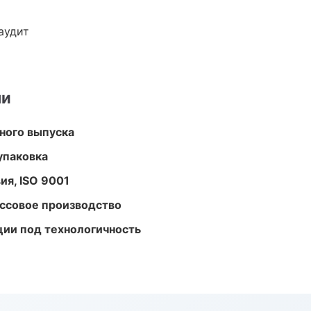
аудит
ми
ного выпуска
упаковка
ия, ISO 9001
ассовое производство
ции под технологичность