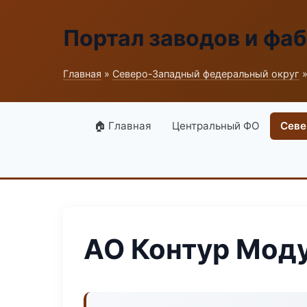
Портал заводов и фа
Главная
»
Северо-Западный федеральный округ
»
🏠 Главная
Центральный ФО
Севе
АО Контур Мод