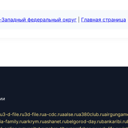
о-Западный федеральный округ
|
Главная страница
сии
ru
3-d-file.ru
3d-file.ru
a-cdc.ru
aalse.ru
a380club.ru
airgungame
ia-family.ru
arkrym.ru
ashanet.ru
belgorod-day.ru
bankaribi.ru