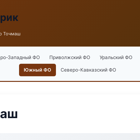
брик
р Точмаш
ро-Западный ФО
Приволжский ФО
Уральский ФО
Южный ФО
Северо-Кавказский ФО
маш