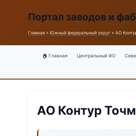
Портал заводов и фа
Главная
»
Южный федеральный округ
» АО Конту
🏠 Главная
Центральный ФО
Севе
АО Контур Точ