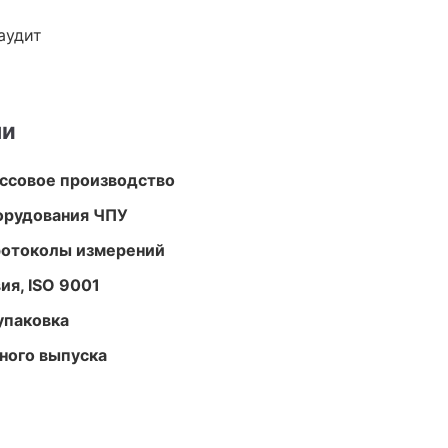
аудит
ми
ассовое производство
орудования ЧПУ
ротоколы измерений
ия, ISO 9001
упаковка
ного выпуска