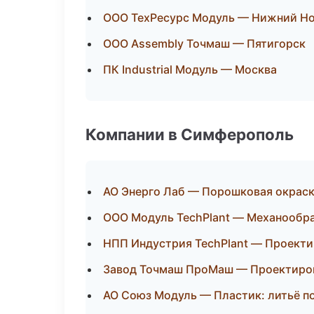
ООО ТехРесурс Модуль — Нижний Н
ООО Assembly Точмаш — Пятигорск
ПК Industrial Модуль — Москва
Компании в Симферополь
АО Энерго Лаб — Порошковая окрас
ООО Модуль TechPlant — Механообра
НПП Индустрия TechPlant — Проекти
Завод Точмаш ПроМаш — Проектиров
АО Союз Модуль — Пластик: литьё п