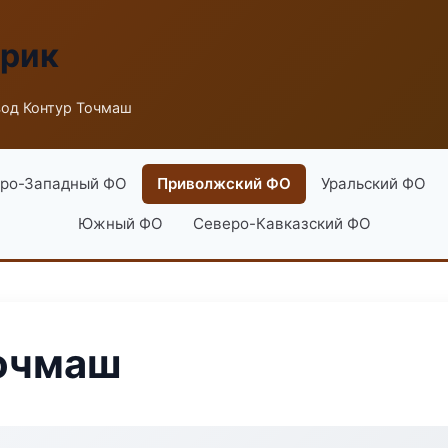
брик
вод Контур Точмаш
ро-Западный ФО
Приволжский ФО
Уральский ФО
Южный ФО
Северо-Кавказский ФО
Точмаш