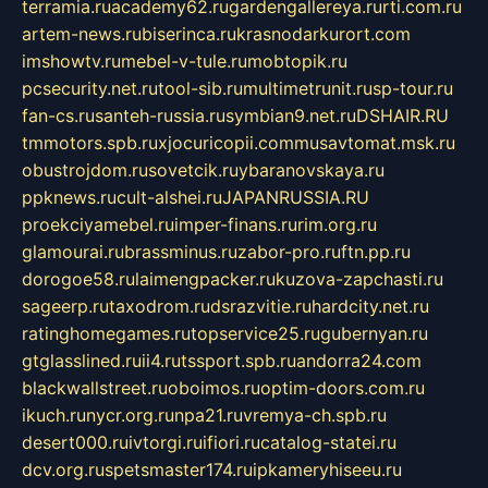
terramia.ru
academy62.ru
gardengallereya.ru
rti.com.ru
artem-news.ru
biserinca.ru
krasnodarkurort.com
imshowtv.ru
mebel-v-tule.ru
mobtopik.ru
pcsecurity.net.ru
tool-sib.ru
multimetrunit.ru
sp-tour.ru
fan-cs.ru
santeh-russia.ru
symbian9.net.ru
DSHAIR.RU
tmmotors.spb.ru
xjocuricopii.com
musavtomat.msk.ru
obustrojdom.ru
sovetcik.ru
ybaranovskaya.ru
ppknews.ru
cult-alshei.ru
JAPANRUSSIA.RU
proekciyamebel.ru
imper-finans.ru
rim.org.ru
glamourai.ru
brassminus.ru
zabor-pro.ru
ftn.pp.ru
dorogoe58.ru
laimengpacker.ru
kuzova-zapchasti.ru
sageerp.ru
taxodrom.ru
dsrazvitie.ru
hardcity.net.ru
ratinghomegames.ru
topservice25.ru
gubernyan.ru
gtglasslined.ru
ii4.ru
tssport.spb.ru
andorra24.com
blackwallstreet.ru
oboimos.ru
optim-doors.com.ru
ikuch.ru
nycr.org.ru
npa21.ru
vremya-ch.spb.ru
desert000.ru
ivtorgi.ru
ifiori.ru
catalog-statei.ru
dcv.org.ru
spetsmaster174.ru
ipkameryhiseeu.ru