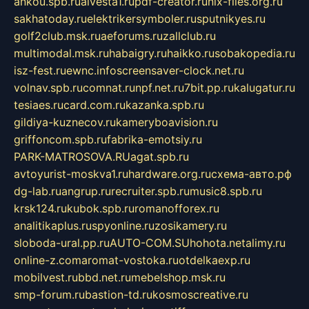
ankou.spb.ru
alvesta1.ru
pdf-creator.ru
nix-files.org.ru
sakhatoday.ru
elektrikersymboler.ru
sputnikyes.ru
golf2club.msk.ru
aeforums.ru
zallclub.ru
multimodal.msk.ru
habaigry.ru
haikko.ru
sobakopedia.ru
isz-fest.ru
ewnc.info
screensaver-clock.net.ru
volnav.spb.ru
comnat.ru
npf.net.ru
7bit.pp.ru
kalugatur.ru
tesiaes.ru
card.com.ru
kazanka.spb.ru
gildiya-kuznecov.ru
kameryboavision.ru
griffoncom.spb.ru
fabrika-emotsiy.ru
PARK-MATROSOVA.RU
agat.spb.ru
avtoyurist-moskva1.ru
hardware.org.ru
схема-авто.рф
dg-lab.ru
angrup.ru
recruiter.spb.ru
music8.spb.ru
krsk124.ru
kubok.spb.ru
romanofforex.ru
analitikaplus.ru
spyonline.ru
zosikamery.ru
sloboda-ural.pp.ru
AUTO-COM.SU
hohota.net
alimy.ru
online-z.com
aromat-vostoka.ru
otdelkaexp.ru
mobilvest.ru
bbd.net.ru
mebelshop.msk.ru
smp-forum.ru
bastion-td.ru
kosmoscreative.ru