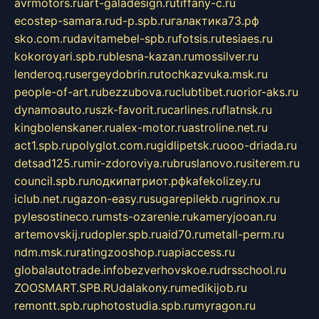
avrmotors.ru
art-galadesign.ru
tiffany-c.ru
ecostep-samara.ru
d-p.spb.ru
галактика73.рф
sko.com.ru
davitamebel-spb.ru
fotsis.ru
tesiaes.ru
kokoroyari.spb.ru
blesna-kazan.ru
mossilver.ru
lenderoq.ru
sergeydobrin.ru
tochkazvuka.msk.ru
people-of-art.ru
bezzubova.ru
clubtibet.ru
orior-aks.ru
dynamoauto.ru
szk-favorit.ru
carlines.ru
flatnsk.ru
kingbolenskaner.ru
alex-motor.ru
astroline.net.ru
act1.spb.ru
polyglot.com.ru
gidlipetsk.ru
ooo-driada.ru
detsad125.ru
mir-zdoroviya.ru
bruslanovo.ru
siterem.ru
council.spb.ru
лодкипатриот.рф
kafekolizey.ru
iclub.net.ru
gazon-easy.ru
sugarepilekb.ru
grinox.ru
pylesostineco.ru
msts-ozarenie.ru
kameryjooan.ru
artemovskij.ru
dopler.spb.ru
aid70.ru
metall-perm.ru
ndm.msk.ru
ratingzooshop.ru
apiaccess.ru
globalautotrade.info
bezverhovskoe.ru
drsschool.ru
ZOOSMART.SPB.RU
dalakony.ru
medikijob.ru
remontt.spb.ru
photostudia.spb.ru
myragon.ru