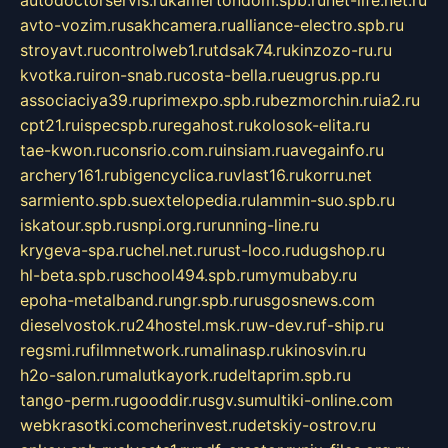
avto-vozim.ru
sakhcamera.ru
alliance-electro.spb.ru
stroyavt.ru
controlweb1.ru
tdsak74.ru
kinzozo-ru.ru
kvotka.ru
iron-snab.ru
costa-bella.ru
eugrus.pp.ru
associaciya39.ru
primexpo.spb.ru
bezmorchin.ru
ia2.ru
cpt21.ru
ispecspb.ru
regahost.ru
kolosok-elita.ru
tae-kwon.ru
consrio.com.ru
insiam.ru
avegainfo.ru
archery161.ru
bigencyclica.ru
vlast16.ru
korru.net
sarmiento.spb.su
extelopedia.ru
lammin-suo.spb.ru
iskatour.spb.ru
snpi.org.ru
running-line.ru
krygeva-spa.ru
chel.net.ru
rust-loco.ru
dugshop.ru
hl-beta.spb.ru
school494.spb.ru
mymubaby.ru
epoha-metalband.ru
ngr.spb.ru
rusgosnews.com
dieselvostok.ru
24hostel.msk.ru
w-dev.ru
f-ship.ru
regsmi.ru
filmnetwork.ru
malinasp.ru
kinosvin.ru
h2o-salon.ru
malutkayork.ru
deltaprim.spb.ru
tango-perm.ru
gooddir.ru
sgv.su
multiki-online.com
webkrasotki.com
cherinvest.ru
detskiy-ostrov.ru