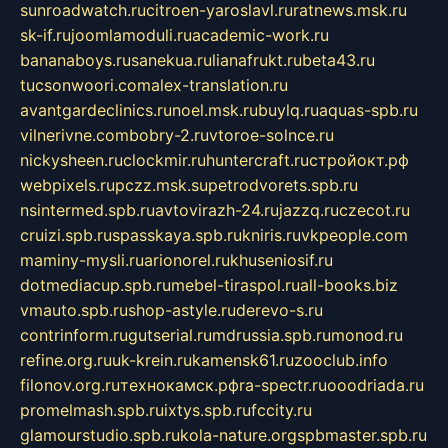
sunroadwatch.ru
citroen-yaroslavl.ru
ratnews.msk.ru
sk-if.ru
joomlamoduli.ru
academic-work.ru
bananaboys.ru
sanekua.ru
lianafrukt.ru
beta43.ru
tucsonwoori.com
alex-translation.ru
avantgardeclinics.ru
noel.msk.ru
buylq.ru
aquas-spb.ru
vilnerivne.com
bobry-2.ru
vtoroe-solnce.ru
nickysheen.ru
clockmir.ru
huntercraft.ru
стройокт.рф
webpixels.ru
pczz.msk.su
petrodvorets.spb.ru
nsintermed.spb.ru
avtovirazh-24.ru
jazzq.ru
czecot.ru
cruizi.spb.ru
spasskaya.spb.ru
kniris.ru
vkpeople.com
maminy-mysli.ru
arionorel.ru
khuseniosif.ru
dotmediacup.spb.ru
mebel-tiraspol.ru
all-books.biz
vmauto.spb.ru
shop-astyle.ru
derevo-s.ru
contrinform.ru
gutserial.ru
mdrussia.spb.ru
monod.ru
refine.org.ru
uk-krein.ru
kamensk61.ru
zooclub.info
filonov.org.ru
технокамск.рф
ra-spectr.ru
ooodriada.ru
promelmash.spb.ru
ixtys.spb.ru
fccity.ru
glamourstudio.spb.ru
kola-nature.org
spbmaster.spb.ru