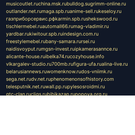
musicoutlet.ru
china.msk.ru
bulldog.su
grimm-online.ru
outlander.net.ru
maga.spb.ru
anime-sell.ru
keseloy.ru
газприборсервис.рф
karmin.spb.ru
shekswood.ru
tischlermebel.ru
automall66.ru
mag-vladimir.ru
yardbar.ru
kiwitour.spb.ru
indesign.com.ru
freestylemebel.ru
bany-samara.ru
rsei.ru
naidisvoyput.ru
mgsn-invest.ru
ipkamerasannce.ru
alicante-house.ru
ibelka74.ru
cozyhouse.info
vlkargalev-studio.ru
700mb.ru
figura-ufa.ru
alina-live.ru
belarusiannews.ru
womenknow.ru
dos-vniimk.ru
sega.net.ru
dv.net.ru
phenomenonsofhistory.com
telesputnik.net.ru
wall.pp.ru
pylesosroidmi.ru
gtc-clan.ru
cligs.ru
bibikazap.ru
popova.org.ru
netwhistler.spb.ru
bellvil.ru
bonzon.ru
iss-vladik.ru
defiparis.net.ru
las-gryzas.ru
amku.ru
electednews.spb.ru
feather.org.ru
spar72.ru
tankiigri.ru
dominus.com.ru
ibtree.ru
sanykool.pp.ru
unixlib.org.ru
menatep.spb.ru
gartenterrassen.ru
printeka.ru