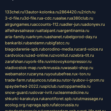
133chel.ru
13autor-kolonka.ru
2864420.ru
2rich.ru
3-d-file.ru
3d-file.ru
a-cdc.ru
aalse.ru
a380club.ru
airgungames.ru
accounts-112.ru
adler-jun.ru
adonyev.ru
alfeihavsalnassr.ru
altaipant.ru
argentinamia.ru
aria-family.ru
arkrym.ru
ashanet.ru
belgorod-day.ru
bankaribi.ru
bandamn.ru
bigfatcc.ru
blagodarenie-spb.ru
borodino-media.ru
card-voice.ru
cardvoice.ru
zed-online.ru
zvonitut.ru
zebra-tlt.ru
zarafshan.ru
york-life.ru
vintovoykompressor.ru
vladivostok-map.ru
vlknrussia.ru
wasabi-shop.ru
webamator.ru
zaryna.ru
youtubefree.ru
x-ton.ru
trade-farm.ru
tajuncos.ru
taksu.ru
tor-lyubov-i-grom.ru
spayderhed-2022.ru
splclub.ru
stoppamedia.ru
snow-guard.ru
slovar-ivrit.ru
cleanmedicine.ru
shkurki-karakulya.ru
kanotiforet.spb.ru
tutmassage.ru
ecolog.org.ru
praga.spb.ru
falcorussia.ru
autodoctorservis.ru
kamertondom.spb.ru
net-life.net.ru