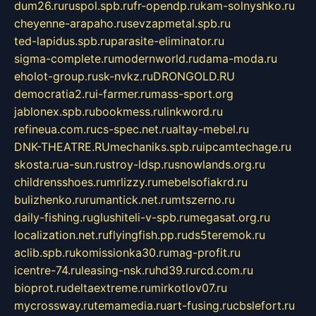
dum26.ru
ruspol.spb.ru
fr-opendp.ru
kam-solnyshko.ru
cheyenne-arapaho.ru
sevzapmetal.spb.ru
ted-lapidus.spb.ru
parasite-eliminator.ru
sigma-complete.ru
modernworld.ru
dama-moda.ru
eholot-group.ru
sk-nvkz.ru
DRONGOLD.RU
democratia2.ru
i-farmer.ru
mass-sport.org
jablonex.spb.ru
bookmess.ru
linkword.ru
refineua.com.ru
cs-spec.net.ru
altay-mebel.ru
DNK-THEATRE.RU
mechaniks.spb.ru
ipcamtechage.ru
skosta.ru
a-sun.ru
stroy-ldsp.ru
snowlands.org.ru
childrensshoes.ru
mrlizzy.ru
mebelsofiakrd.ru
bulizhenko.ru
rumantick.net.ru
mtszerno.ru
daily-fishing.ru
glushiteli-v-spb.ru
megasat.org.ru
localization.net.ru
flyingfish.pp.ru
ds5teremok.ru
aclib.spb.ru
komissionka30.ru
mag-profit.ru
icentre-74.ru
leasing-nsk.ru
hd39.ru
rcd.com.ru
bioprot.ru
deltaextreme.ru
mirkotlov07.ru
mycrossway.ru
temamedia.ru
art-fusing.ru
cbslefort.ru