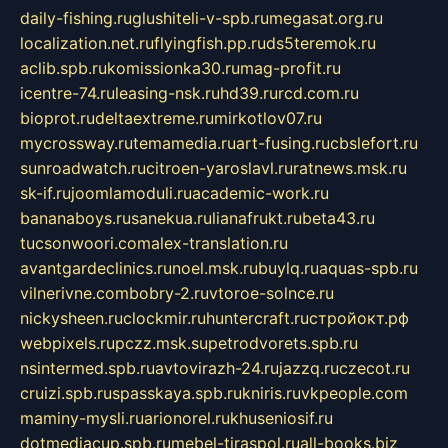
daily-fishing.ru
glushiteli-v-spb.ru
megasat.org.ru
localization.net.ru
flyingfish.pp.ru
ds5teremok.ru
aclib.spb.ru
komissionka30.ru
mag-profit.ru
icentre-74.ru
leasing-nsk.ru
hd39.ru
rcd.com.ru
bioprot.ru
deltaextreme.ru
mirkotlov07.ru
mycrossway.ru
temamedia.ru
art-fusing.ru
cbslefort.ru
sunroadwatch.ru
citroen-yaroslavl.ru
ratnews.msk.ru
sk-if.ru
joomlamoduli.ru
academic-work.ru
bananaboys.ru
sanekua.ru
lianafrukt.ru
beta43.ru
tucsonwoori.com
alex-translation.ru
avantgardeclinics.ru
noel.msk.ru
buylq.ru
aquas-spb.ru
vilnerivne.com
bobry-2.ru
vtoroe-solnce.ru
nickysheen.ru
clockmir.ru
huntercraft.ru
стройокт.рф
webpixels.ru
pczz.msk.su
petrodvorets.spb.ru
nsintermed.spb.ru
avtovirazh-24.ru
jazzq.ru
czecot.ru
cruizi.spb.ru
spasskaya.spb.ru
kniris.ru
vkpeople.com
maminy-mysli.ru
arionorel.ru
khuseniosif.ru
dotmediacup.spb.ru
mebel-tiraspol.ru
all-books.biz