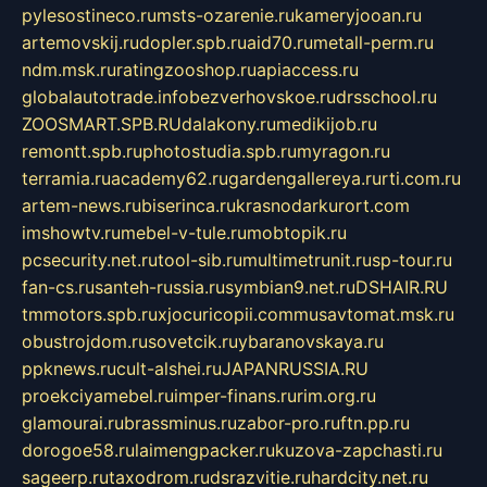
pylesostineco.ru
msts-ozarenie.ru
kameryjooan.ru
artemovskij.ru
dopler.spb.ru
aid70.ru
metall-perm.ru
ndm.msk.ru
ratingzooshop.ru
apiaccess.ru
globalautotrade.info
bezverhovskoe.ru
drsschool.ru
ZOOSMART.SPB.RU
dalakony.ru
medikijob.ru
remontt.spb.ru
photostudia.spb.ru
myragon.ru
terramia.ru
academy62.ru
gardengallereya.ru
rti.com.ru
artem-news.ru
biserinca.ru
krasnodarkurort.com
imshowtv.ru
mebel-v-tule.ru
mobtopik.ru
pcsecurity.net.ru
tool-sib.ru
multimetrunit.ru
sp-tour.ru
fan-cs.ru
santeh-russia.ru
symbian9.net.ru
DSHAIR.RU
tmmotors.spb.ru
xjocuricopii.com
musavtomat.msk.ru
obustrojdom.ru
sovetcik.ru
ybaranovskaya.ru
ppknews.ru
cult-alshei.ru
JAPANRUSSIA.RU
proekciyamebel.ru
imper-finans.ru
rim.org.ru
glamourai.ru
brassminus.ru
zabor-pro.ru
ftn.pp.ru
dorogoe58.ru
laimengpacker.ru
kuzova-zapchasti.ru
sageerp.ru
taxodrom.ru
dsrazvitie.ru
hardcity.net.ru