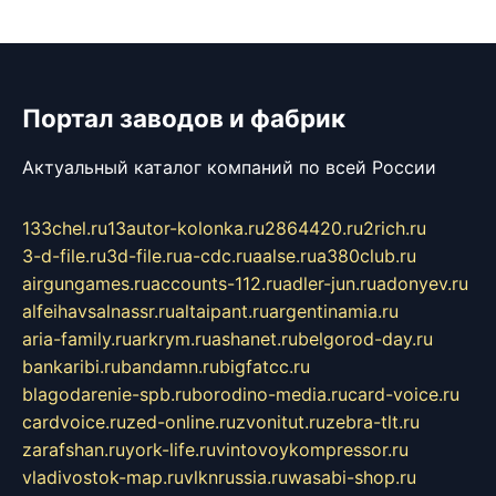
Портал заводов и фабрик
Актуальный каталог компаний по всей России
133chel.ru
13autor-kolonka.ru
2864420.ru
2rich.ru
3-d-file.ru
3d-file.ru
a-cdc.ru
aalse.ru
a380club.ru
airgungames.ru
accounts-112.ru
adler-jun.ru
adonyev.ru
alfeihavsalnassr.ru
altaipant.ru
argentinamia.ru
aria-family.ru
arkrym.ru
ashanet.ru
belgorod-day.ru
bankaribi.ru
bandamn.ru
bigfatcc.ru
blagodarenie-spb.ru
borodino-media.ru
card-voice.ru
cardvoice.ru
zed-online.ru
zvonitut.ru
zebra-tlt.ru
zarafshan.ru
york-life.ru
vintovoykompressor.ru
vladivostok-map.ru
vlknrussia.ru
wasabi-shop.ru