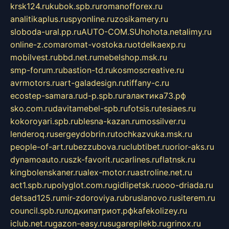
krsk124.ru
kubok.spb.ru
romanofforex.ru
analitikaplus.ru
spyonline.ru
zosikamery.ru
sloboda-ural.pp.ru
AUTO-COM.SU
hohota.net
alimy.ru
online-z.com
aromat-vostoka.ru
otdelkaexp.ru
mobilvest.ru
bbd.net.ru
mebelshop.msk.ru
smp-forum.ru
bastion-td.ru
kosmoscreative.ru
avrmotors.ru
art-galadesign.ru
tiffany-c.ru
ecostep-samara.ru
d-p.spb.ru
галактика73.рф
sko.com.ru
davitamebel-spb.ru
fotsis.ru
tesiaes.ru
kokoroyari.spb.ru
blesna-kazan.ru
mossilver.ru
lenderoq.ru
sergeydobrin.ru
tochkazvuka.msk.ru
people-of-art.ru
bezzubova.ru
clubtibet.ru
orior-aks.ru
dynamoauto.ru
szk-favorit.ru
carlines.ru
flatnsk.ru
kingbolenskaner.ru
alex-motor.ru
astroline.net.ru
act1.spb.ru
polyglot.com.ru
gidlipetsk.ru
ooo-driada.ru
detsad125.ru
mir-zdoroviya.ru
bruslanovo.ru
siterem.ru
council.spb.ru
лодкипатриот.рф
kafekolizey.ru
iclub.net.ru
gazon-easy.ru
sugarepilekb.ru
grinox.ru