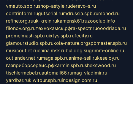
vmauto.spb.ru
shop-astyle.ru
derevo-s.ru
contrinform.ru
gutserial.ru
mdrussia.spb.ru
monod.ru
refine.org.ru
uk-krein.ru
kamensk61.ru
zooclub.info
filonov.org.ru
технокамск.рф
ra-spectr.ru
ooodriada.ru
promelmash.spb.ru
ixtys.spb.ru
fccity.ru
glamourstudio.spb.ru
kola-nature.org
spbmaster.spb.ru
musicoutlet.ru
china.msk.ru
bulldog.su
grimm-online.ru
outlander.net.ru
maga.spb.ru
anime-sell.ru
keseloy.ru
газприборсервис.рф
karmin.spb.ru
shekswood.ru
tischlermebel.ru
automall66.ru
mag-vladimir.ru
yardbar.ru
kiwitour.spb.ru
indesign.com.ru
freestylemebel.ru
bany-samara.ru
rsei.ru
naidisvoyput.ru
mgsn-invest.ru
ipkamerasannce.ru
alicante-house.ru
ibelka74.ru
cozyhouse.info
vlkargalev-studio.ru
700mb.ru
figura-ufa.ru
alina-live.ru
belarusiannews.ru
womenknow.ru
dos-vniimk.ru
sega.net.ru
dv.net.ru
phenomenonsofhistory.com
telesputnik.net.ru
wall.pp.ru
pylesosroidmi.ru