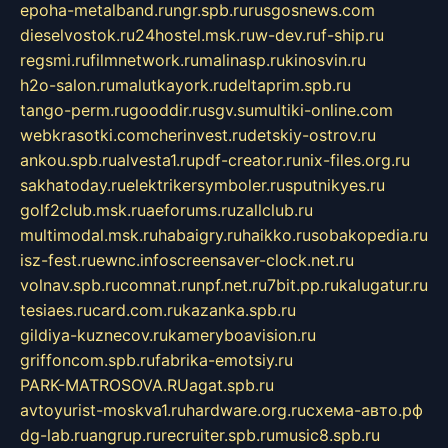
epoha-metalband.ru
ngr.spb.ru
rusgosnews.com
dieselvostok.ru
24hostel.msk.ru
w-dev.ru
f-ship.ru
regsmi.ru
filmnetwork.ru
malinasp.ru
kinosvin.ru
h2o-salon.ru
malutkayork.ru
deltaprim.spb.ru
tango-perm.ru
gooddir.ru
sgv.su
multiki-online.com
webkrasotki.com
cherinvest.ru
detskiy-ostrov.ru
ankou.spb.ru
alvesta1.ru
pdf-creator.ru
nix-files.org.ru
sakhatoday.ru
elektrikersymboler.ru
sputnikyes.ru
golf2club.msk.ru
aeforums.ru
zallclub.ru
multimodal.msk.ru
habaigry.ru
haikko.ru
sobakopedia.ru
isz-fest.ru
ewnc.info
screensaver-clock.net.ru
volnav.spb.ru
comnat.ru
npf.net.ru
7bit.pp.ru
kalugatur.ru
tesiaes.ru
card.com.ru
kazanka.spb.ru
gildiya-kuznecov.ru
kameryboavision.ru
griffoncom.spb.ru
fabrika-emotsiy.ru
PARK-MATROSOVA.RU
agat.spb.ru
avtoyurist-moskva1.ru
hardware.org.ru
схема-авто.рф
dg-lab.ru
angrup.ru
recruiter.spb.ru
music8.spb.ru