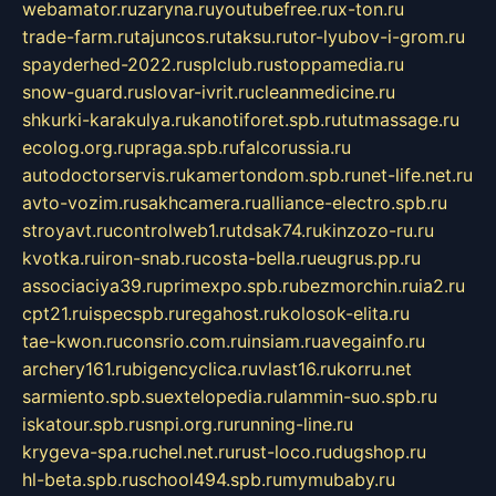
webamator.ru
zaryna.ru
youtubefree.ru
x-ton.ru
trade-farm.ru
tajuncos.ru
taksu.ru
tor-lyubov-i-grom.ru
spayderhed-2022.ru
splclub.ru
stoppamedia.ru
snow-guard.ru
slovar-ivrit.ru
cleanmedicine.ru
shkurki-karakulya.ru
kanotiforet.spb.ru
tutmassage.ru
ecolog.org.ru
praga.spb.ru
falcorussia.ru
autodoctorservis.ru
kamertondom.spb.ru
net-life.net.ru
avto-vozim.ru
sakhcamera.ru
alliance-electro.spb.ru
stroyavt.ru
controlweb1.ru
tdsak74.ru
kinzozo-ru.ru
kvotka.ru
iron-snab.ru
costa-bella.ru
eugrus.pp.ru
associaciya39.ru
primexpo.spb.ru
bezmorchin.ru
ia2.ru
cpt21.ru
ispecspb.ru
regahost.ru
kolosok-elita.ru
tae-kwon.ru
consrio.com.ru
insiam.ru
avegainfo.ru
archery161.ru
bigencyclica.ru
vlast16.ru
korru.net
sarmiento.spb.su
extelopedia.ru
lammin-suo.spb.ru
iskatour.spb.ru
snpi.org.ru
running-line.ru
krygeva-spa.ru
chel.net.ru
rust-loco.ru
dugshop.ru
hl-beta.spb.ru
school494.spb.ru
mymubaby.ru