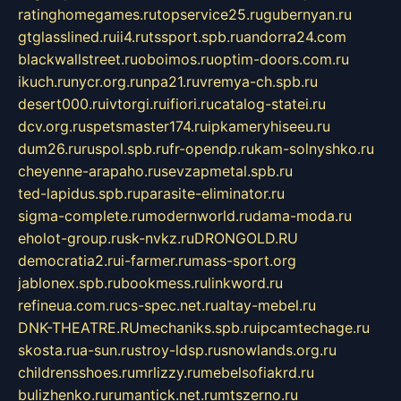
ratinghomegames.ru
topservice25.ru
gubernyan.ru
gtglasslined.ru
ii4.ru
tssport.spb.ru
andorra24.com
blackwallstreet.ru
oboimos.ru
optim-doors.com.ru
ikuch.ru
nycr.org.ru
npa21.ru
vremya-ch.spb.ru
desert000.ru
ivtorgi.ru
ifiori.ru
catalog-statei.ru
dcv.org.ru
spetsmaster174.ru
ipkameryhiseeu.ru
dum26.ru
ruspol.spb.ru
fr-opendp.ru
kam-solnyshko.ru
cheyenne-arapaho.ru
sevzapmetal.spb.ru
ted-lapidus.spb.ru
parasite-eliminator.ru
sigma-complete.ru
modernworld.ru
dama-moda.ru
eholot-group.ru
sk-nvkz.ru
DRONGOLD.RU
democratia2.ru
i-farmer.ru
mass-sport.org
jablonex.spb.ru
bookmess.ru
linkword.ru
refineua.com.ru
cs-spec.net.ru
altay-mebel.ru
DNK-THEATRE.RU
mechaniks.spb.ru
ipcamtechage.ru
skosta.ru
a-sun.ru
stroy-ldsp.ru
snowlands.org.ru
childrensshoes.ru
mrlizzy.ru
mebelsofiakrd.ru
bulizhenko.ru
rumantick.net.ru
mtszerno.ru