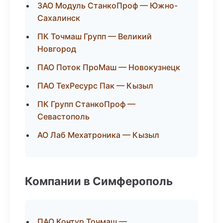
ЗАО Модуль СтанкоПроф — Южно-
Сахалинск
ПК Точмаш Групп — Великий
Новгород
ПАО Поток ПроМаш — Новокузнецк
ПАО ТехРесурс Пак — Кызыл
ПК Групп СтанкоПроф —
Севастополь
АО Лаб Мехатроника — Кызыл
Компании в Симферополь
ПАО Контур Точмаш —