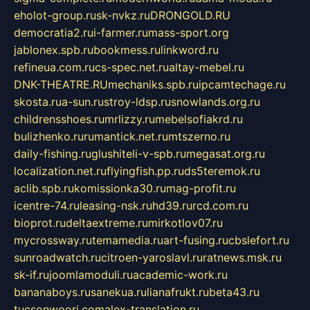
eholot-group.ru
sk-nvkz.ru
DRONGOLD.RU
democratia2.ru
i-farmer.ru
mass-sport.org
jablonex.spb.ru
bookmess.ru
linkword.ru
refineua.com.ru
cs-spec.net.ru
altay-mebel.ru
DNK-THEATRE.RU
mechaniks.spb.ru
ipcamtechage.ru
skosta.ru
a-sun.ru
stroy-ldsp.ru
snowlands.org.ru
childrensshoes.ru
mrlizzy.ru
mebelsofiakrd.ru
bulizhenko.ru
rumantick.net.ru
mtszerno.ru
daily-fishing.ru
glushiteli-v-spb.ru
megasat.org.ru
localization.net.ru
flyingfish.pp.ru
ds5teremok.ru
aclib.spb.ru
komissionka30.ru
mag-profit.ru
icentre-74.ru
leasing-nsk.ru
hd39.ru
rcd.com.ru
bioprot.ru
deltaextreme.ru
mirkotlov07.ru
mycrossway.ru
temamedia.ru
art-fusing.ru
cbslefort.ru
sunroadwatch.ru
citroen-yaroslavl.ru
ratnews.msk.ru
sk-if.ru
joomlamoduli.ru
academic-work.ru
bananaboys.ru
sanekua.ru
lianafrukt.ru
beta43.ru
tucsonwoori.com
alex-translation.ru