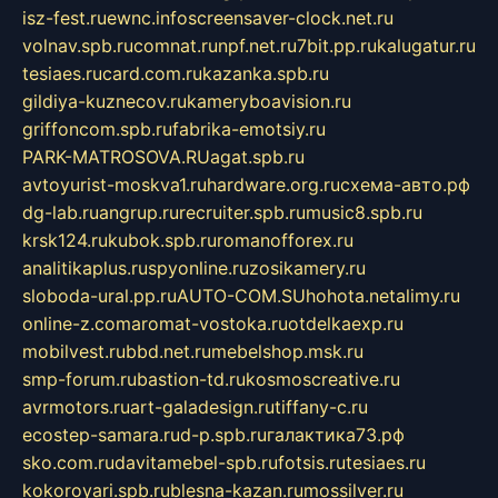
isz-fest.ru
ewnc.info
screensaver-clock.net.ru
volnav.spb.ru
comnat.ru
npf.net.ru
7bit.pp.ru
kalugatur.ru
tesiaes.ru
card.com.ru
kazanka.spb.ru
gildiya-kuznecov.ru
kameryboavision.ru
griffoncom.spb.ru
fabrika-emotsiy.ru
PARK-MATROSOVA.RU
agat.spb.ru
avtoyurist-moskva1.ru
hardware.org.ru
схема-авто.рф
dg-lab.ru
angrup.ru
recruiter.spb.ru
music8.spb.ru
krsk124.ru
kubok.spb.ru
romanofforex.ru
analitikaplus.ru
spyonline.ru
zosikamery.ru
sloboda-ural.pp.ru
AUTO-COM.SU
hohota.net
alimy.ru
online-z.com
aromat-vostoka.ru
otdelkaexp.ru
mobilvest.ru
bbd.net.ru
mebelshop.msk.ru
smp-forum.ru
bastion-td.ru
kosmoscreative.ru
avrmotors.ru
art-galadesign.ru
tiffany-c.ru
ecostep-samara.ru
d-p.spb.ru
галактика73.рф
sko.com.ru
davitamebel-spb.ru
fotsis.ru
tesiaes.ru
kokoroyari.spb.ru
blesna-kazan.ru
mossilver.ru