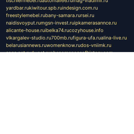
tischlermebel.ru
automall66.ru
mag-vladimir.ru
yardbar.ru
kiwitour.spb.ru
indesign.com.ru
freestylemebel.ru
bany-samara.ru
rsei.ru
naidisvoyput.ru
mgsn-invest.ru
ipkamerasannce.ru
alicante-house.ru
ibelka74.ru
cozyhouse.info
vlkargalev-studio.ru
700mb.ru
figura-ufa.ru
alina-live.ru
belarusiannews.ru
womenknow.ru
dos-vniimk.ru
sega.net.ru
dv.net.ru
phenomenonsofhistory.com
telesputnik.net.ru
wall.pp.ru
pylesosroidmi.ru
gtc-clan.ru
cligs.ru
bibikazap.ru
popova.org.ru
netwhistler.spb.ru
bellvil.ru
bonzon.ru
iss-vladik.ru
defiparis.net.ru
las-gryzas.ru
amku.ru
electednews.spb.ru
feather.org.ru
spar72.ru
tankiigri.ru
dominus.com.ru
ibtree.ru
sanykool.pp.ru
unixlib.org.ru
menatep.spb.ru
gartenterrassen.ru
printeka.ru
skvozilka.com.ru
parkovka-pub.ru
lovemobi.ru
art-ru.ru
emulatorz.com.ru
alucomp.com.ru
tatforum.com.ru
alternativa-profi.ru
dermakler.ru
artsurvey.ru
aredir.ru