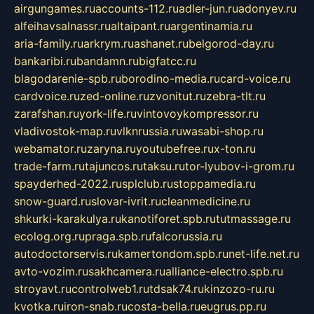
airgungames.ru
accounts-112.ru
adler-jun.ru
adonyev.ru
alfeihavsalnassr.ru
altaipant.ru
argentinamia.ru
aria-family.ru
arkrym.ru
ashanet.ru
belgorod-day.ru
bankaribi.ru
bandamn.ru
bigfatcc.ru
blagodarenie-spb.ru
borodino-media.ru
card-voice.ru
cardvoice.ru
zed-online.ru
zvonitut.ru
zebra-tlt.ru
zarafshan.ru
york-life.ru
vintovoykompressor.ru
vladivostok-map.ru
vlknrussia.ru
wasabi-shop.ru
webamator.ru
zaryna.ru
youtubefree.ru
x-ton.ru
trade-farm.ru
tajuncos.ru
taksu.ru
tor-lyubov-i-grom.ru
spayderhed-2022.ru
splclub.ru
stoppamedia.ru
snow-guard.ru
slovar-ivrit.ru
cleanmedicine.ru
shkurki-karakulya.ru
kanotiforet.spb.ru
tutmassage.ru
ecolog.org.ru
praga.spb.ru
falcorussia.ru
autodoctorservis.ru
kamertondom.spb.ru
net-life.net.ru
avto-vozim.ru
sakhcamera.ru
alliance-electro.spb.ru
stroyavt.ru
controlweb1.ru
tdsak74.ru
kinzozo-ru.ru
kvotka.ru
iron-snab.ru
costa-bella.ru
eugrus.pp.ru