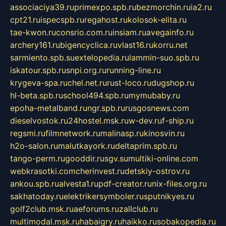
associaciya39.ru
primexpo.spb.ru
bezmorchin.ru
ia2.ru
cpt21.ru
ispecspb.ru
regahost.ru
kolosok-elita.ru
tae-kwon.ru
consrio.com.ru
insiam.ru
avegainfo.ru
archery161.ru
bigencyclica.ru
vlast16.ru
korru.net
sarmiento.spb.su
extelopedia.ru
lammin-suo.spb.ru
iskatour.spb.ru
snpi.org.ru
running-line.ru
krygeva-spa.ru
chel.net.ru
rust-loco.ru
dugshop.ru
hl-beta.spb.ru
school494.spb.ru
mymubaby.ru
epoha-metalband.ru
ngr.spb.ru
rusgosnews.com
dieselvostok.ru
24hostel.msk.ru
w-dev.ru
f-ship.ru
regsmi.ru
filmnetwork.ru
malinasp.ru
kinosvin.ru
h2o-salon.ru
malutkayork.ru
deltaprim.spb.ru
tango-perm.ru
gooddir.ru
sgv.su
multiki-online.com
webkrasotki.com
cherinvest.ru
detskiy-ostrov.ru
ankou.spb.ru
alvesta1.ru
pdf-creator.ru
nix-files.org.ru
sakhatoday.ru
elektrikersymboler.ru
sputnikyes.ru
golf2club.msk.ru
aeforums.ru
zallclub.ru
multimodal.msk.ru
habaigry.ru
haikko.ru
sobakopedia.ru