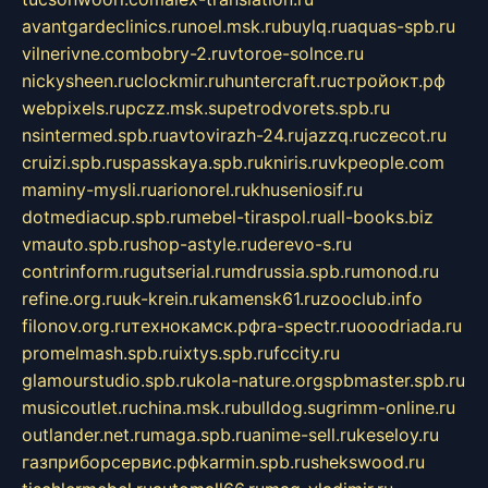
avantgardeclinics.ru
noel.msk.ru
buylq.ru
aquas-spb.ru
vilnerivne.com
bobry-2.ru
vtoroe-solnce.ru
nickysheen.ru
clockmir.ru
huntercraft.ru
стройокт.рф
webpixels.ru
pczz.msk.su
petrodvorets.spb.ru
nsintermed.spb.ru
avtovirazh-24.ru
jazzq.ru
czecot.ru
cruizi.spb.ru
spasskaya.spb.ru
kniris.ru
vkpeople.com
maminy-mysli.ru
arionorel.ru
khuseniosif.ru
dotmediacup.spb.ru
mebel-tiraspol.ru
all-books.biz
vmauto.spb.ru
shop-astyle.ru
derevo-s.ru
contrinform.ru
gutserial.ru
mdrussia.spb.ru
monod.ru
refine.org.ru
uk-krein.ru
kamensk61.ru
zooclub.info
filonov.org.ru
технокамск.рф
ra-spectr.ru
ooodriada.ru
promelmash.spb.ru
ixtys.spb.ru
fccity.ru
glamourstudio.spb.ru
kola-nature.org
spbmaster.spb.ru
musicoutlet.ru
china.msk.ru
bulldog.su
grimm-online.ru
outlander.net.ru
maga.spb.ru
anime-sell.ru
keseloy.ru
газприборсервис.рф
karmin.spb.ru
shekswood.ru