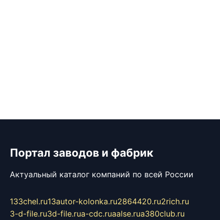
Портал заводов и фабрик
Актуальный каталог компаний по всей России
133chel.ru
13autor-kolonka.ru
2864420.ru
2rich.ru
3-d-file.ru
3d-file.ru
a-cdc.ru
aalse.ru
a380club.ru