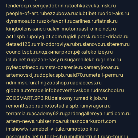
lenderoq.ru
sergeydobrin.ru
tochkazvuka.msk.ru
people-of-art.ru
bezzubova.ru
clubtibet.ru
orior-aks.ru
dynamoauto.ru
szk-favorit.ru
carlines.ru
flatnsk.ru
kingbolenskaner.ru
alex-motor.ru
astroline.net.ru
act1.spb.ru
polyglot.com.ru
gidlipetsk.ru
ooo-driada.ru
detsad125.ru
mir-zdoroviya.ru
bruslanovo.ru
siterem.ru
council.spb.ru
лодкипатриот.рф
kafekolizey.ru
iclub.net.ru
gazon-easy.ru
sugarepilekb.ru
grinox.ru
pylesostineco.ru
msts-ozarenie.ru
kameryjooan.ru
artemovskij.ru
dopler.spb.ru
aid70.ru
metall-perm.ru
ndm.msk.ru
ratingzooshop.ru
apiaccess.ru
globalautotrade.info
bezverhovskoe.ru
drsschool.ru
ZOOSMART.SPB.RU
dalakony.ru
medikijob.ru
remontt.spb.ru
photostudia.spb.ru
myragon.ru
terramia.ru
academy62.ru
gardengallereya.ru
rti.com.ru
artem-news.ru
biserinca.ru
krasnodarkurort.com
imshowtv.ru
mebel-v-tule.ru
mobtopik.ru
pcsecurity.net.ru
tool-sib.ru
multimetrunit.ru
sp-tour.ru