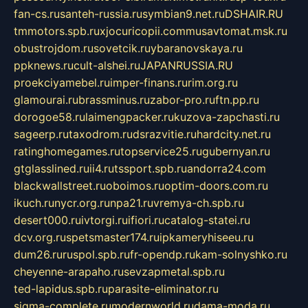
fan-cs.ru
santeh-russia.ru
symbian9.net.ru
DSHAIR.RU
tmmotors.spb.ru
xjocuricopii.com
musavtomat.msk.ru
obustrojdom.ru
sovetcik.ru
ybaranovskaya.ru
ppknews.ru
cult-alshei.ru
JAPANRUSSIA.RU
proekciyamebel.ru
imper-finans.ru
rim.org.ru
glamourai.ru
brassminus.ru
zabor-pro.ru
ftn.pp.ru
dorogoe58.ru
laimengpacker.ru
kuzova-zapchasti.ru
sageerp.ru
taxodrom.ru
dsrazvitie.ru
hardcity.net.ru
ratinghomegames.ru
topservice25.ru
gubernyan.ru
gtglasslined.ru
ii4.ru
tssport.spb.ru
andorra24.com
blackwallstreet.ru
oboimos.ru
optim-doors.com.ru
ikuch.ru
nycr.org.ru
npa21.ru
vremya-ch.spb.ru
desert000.ru
ivtorgi.ru
ifiori.ru
catalog-statei.ru
dcv.org.ru
spetsmaster174.ru
ipkameryhiseeu.ru
dum26.ru
ruspol.spb.ru
fr-opendp.ru
kam-solnyshko.ru
cheyenne-arapaho.ru
sevzapmetal.spb.ru
ted-lapidus.spb.ru
parasite-eliminator.ru
sigma-complete.ru
modernworld.ru
dama-moda.ru