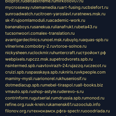
bioprot.ru
deltaextreme.ru
mirkotlov07.ru
mycrossway.ru
temamedia.ru
art-fusing.ru
cbslefort.ru
sunroadwatch.ru
citroen-yaroslavl.ru
ratnews.msk.ru
sk-if.ru
joomlamoduli.ru
academic-work.ru
bananaboys.ru
sanekua.ru
lianafrukt.ru
beta43.ru
tucsonwoori.com
alex-translation.ru
avantgardeclinics.ru
noel.msk.ru
buylq.ru
aquas-spb.ru
vilnerivne.com
bobry-2.ru
vtoroe-solnce.ru
nickysheen.ru
clockmir.ru
huntercraft.ru
стройокт.рф
webpixels.ru
pczz.msk.su
petrodvorets.spb.ru
nsintermed.spb.ru
avtovirazh-24.ru
jazzq.ru
czecot.ru
cruizi.spb.ru
spasskaya.spb.ru
kniris.ru
vkpeople.com
maminy-mysli.ru
arionorel.ru
khuseniosif.ru
dotmediacup.spb.ru
mebel-tiraspol.ru
all-books.biz
vmauto.spb.ru
shop-astyle.ru
derevo-s.ru
contrinform.ru
gutserial.ru
mdrussia.spb.ru
monod.ru
refine.org.ru
uk-krein.ru
kamensk61.ru
zooclub.info
filonov.org.ru
технокамск.рф
ra-spectr.ru
ooodriada.ru