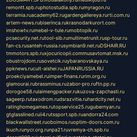
remontt.spb.ru
photostudia.spb.ru
myragon.ru
terramia.ru
academy62.ru
gardengallereya.ru
rti.com.ru
artem-news.ru
biserinca.ru
krasnodarkurort.com
imshowtv.ru
mebel-v-tule.ru
mobtopik.ru
pcsecurity.net.ru
tool-sib.ru
multimetrunit.ru
sp-tour.ru
fan-cs.ru
santeh-russia.ru
symbian9.net.ru
DSHAIR.RU
tmmotors.spb.ru
xjocuricopii.com
musavtomat.msk.ru
obustrojdom.ru
sovetcik.ru
ybaranovskaya.ru
ppknews.ru
cult-alshei.ru
JAPANRUSSIA.RU
proekciyamebel.ru
imper-finans.ru
rim.org.ru
glamourai.ru
brassminus.ru
zabor-pro.ru
ftn.pp.ru
dorogoe58.ru
laimengpacker.ru
kuzova-zapchasti.ru
sageerp.ru
taxodrom.ru
dsrazvitie.ru
hardcity.net.ru
ratinghomegames.ru
topservice25.ru
gubernyan.ru
gtglasslined.ru
ii4.ru
tssport.spb.ru
andorra24.com
blackwallstreet.ru
oboimos.ru
optim-doors.com.ru
ikuch.ru
nycr.org.ru
npa21.ru
vremya-ch.spb.ru