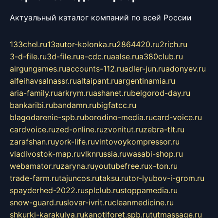
Актуальный каталог компаний по всей России
133chel.ru
13autor-kolonka.ru
2864420.ru
2rich.ru
3-d-file.ru
3d-file.ru
a-cdc.ru
aalse.ru
a380club.ru
airgungames.ru
accounts-112.ru
adler-jun.ru
adonyev.ru
alfeihavsalnassr.ru
altaipant.ru
argentinamia.ru
aria-family.ru
arkrym.ru
ashanet.ru
belgorod-day.ru
bankaribi.ru
bandamn.ru
bigfatcc.ru
blagodarenie-spb.ru
borodino-media.ru
card-voice.ru
cardvoice.ru
zed-online.ru
zvonitut.ru
zebra-tlt.ru
zarafshan.ru
york-life.ru
vintovoykompressor.ru
vladivostok-map.ru
vlknrussia.ru
wasabi-shop.ru
webamator.ru
zaryna.ru
youtubefree.ru
x-ton.ru
trade-farm.ru
tajuncos.ru
taksu.ru
tor-lyubov-i-grom.ru
spayderhed-2022.ru
splclub.ru
stoppamedia.ru
snow-guard.ru
slovar-ivrit.ru
cleanmedicine.ru
shkurki-karakulya.ru
kanotiforet.spb.ru
tutmassage.ru