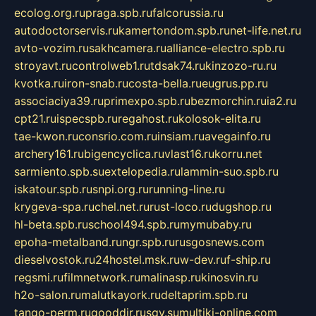
ecolog.org.ru
praga.spb.ru
falcorussia.ru
autodoctorservis.ru
kamertondom.spb.ru
net-life.net.ru
avto-vozim.ru
sakhcamera.ru
alliance-electro.spb.ru
stroyavt.ru
controlweb1.ru
tdsak74.ru
kinzozo-ru.ru
kvotka.ru
iron-snab.ru
costa-bella.ru
eugrus.pp.ru
associaciya39.ru
primexpo.spb.ru
bezmorchin.ru
ia2.ru
cpt21.ru
ispecspb.ru
regahost.ru
kolosok-elita.ru
tae-kwon.ru
consrio.com.ru
insiam.ru
avegainfo.ru
archery161.ru
bigencyclica.ru
vlast16.ru
korru.net
sarmiento.spb.su
extelopedia.ru
lammin-suo.spb.ru
iskatour.spb.ru
snpi.org.ru
running-line.ru
krygeva-spa.ru
chel.net.ru
rust-loco.ru
dugshop.ru
hl-beta.spb.ru
school494.spb.ru
mymubaby.ru
epoha-metalband.ru
ngr.spb.ru
rusgosnews.com
dieselvostok.ru
24hostel.msk.ru
w-dev.ru
f-ship.ru
regsmi.ru
filmnetwork.ru
malinasp.ru
kinosvin.ru
h2o-salon.ru
malutkayork.ru
deltaprim.spb.ru
tango-perm.ru
gooddir.ru
sgv.su
multiki-online.com