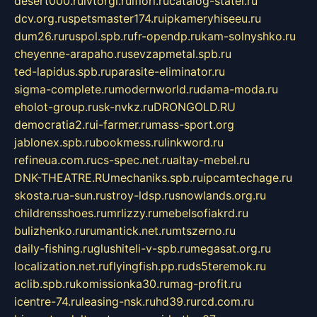
desert000.ru
ivtorgi.ru
ifiori.ru
catalog-statei.ru
dcv.org.ru
spetsmaster174.ru
ipkameryhiseeu.ru
dum26.ru
ruspol.spb.ru
fr-opendp.ru
kam-solnyshko.ru
cheyenne-arapaho.ru
sevzapmetal.spb.ru
ted-lapidus.spb.ru
parasite-eliminator.ru
sigma-complete.ru
modernworld.ru
dama-moda.ru
eholot-group.ru
sk-nvkz.ru
DRONGOLD.RU
democratia2.ru
i-farmer.ru
mass-sport.org
jablonex.spb.ru
bookmess.ru
linkword.ru
refineua.com.ru
cs-spec.net.ru
altay-mebel.ru
DNK-THEATRE.RU
mechaniks.spb.ru
ipcamtechage.ru
skosta.ru
a-sun.ru
stroy-ldsp.ru
snowlands.org.ru
childrensshoes.ru
mrlizzy.ru
mebelsofiakrd.ru
bulizhenko.ru
rumantick.net.ru
mtszerno.ru
daily-fishing.ru
glushiteli-v-spb.ru
megasat.org.ru
localization.net.ru
flyingfish.pp.ru
ds5teremok.ru
aclib.spb.ru
komissionka30.ru
mag-profit.ru
icentre-74.ru
leasing-nsk.ru
hd39.ru
rcd.com.ru