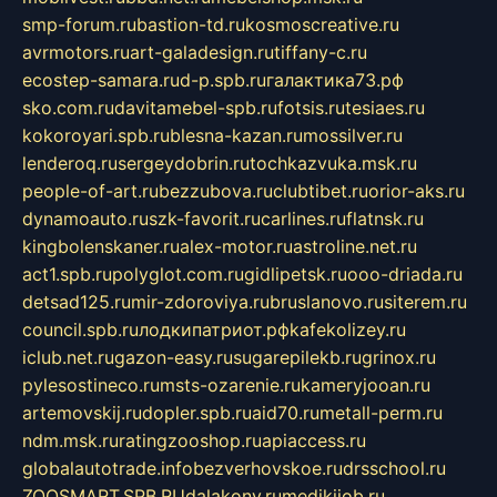
smp-forum.ru
bastion-td.ru
kosmoscreative.ru
avrmotors.ru
art-galadesign.ru
tiffany-c.ru
ecostep-samara.ru
d-p.spb.ru
галактика73.рф
sko.com.ru
davitamebel-spb.ru
fotsis.ru
tesiaes.ru
kokoroyari.spb.ru
blesna-kazan.ru
mossilver.ru
lenderoq.ru
sergeydobrin.ru
tochkazvuka.msk.ru
people-of-art.ru
bezzubova.ru
clubtibet.ru
orior-aks.ru
dynamoauto.ru
szk-favorit.ru
carlines.ru
flatnsk.ru
kingbolenskaner.ru
alex-motor.ru
astroline.net.ru
act1.spb.ru
polyglot.com.ru
gidlipetsk.ru
ooo-driada.ru
detsad125.ru
mir-zdoroviya.ru
bruslanovo.ru
siterem.ru
council.spb.ru
лодкипатриот.рф
kafekolizey.ru
iclub.net.ru
gazon-easy.ru
sugarepilekb.ru
grinox.ru
pylesostineco.ru
msts-ozarenie.ru
kameryjooan.ru
artemovskij.ru
dopler.spb.ru
aid70.ru
metall-perm.ru
ndm.msk.ru
ratingzooshop.ru
apiaccess.ru
globalautotrade.info
bezverhovskoe.ru
drsschool.ru
ZOOSMART.SPB.RU
dalakony.ru
medikijob.ru