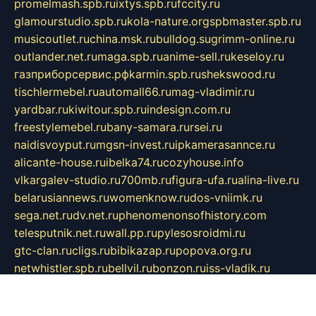
promelmash.spb.ru
ixtys.spb.ru
fccity.ru
glamourstudio.spb.ru
kola-nature.org
spbmaster.spb.ru
musicoutlet.ru
china.msk.ru
bulldog.su
grimm-online.ru
outlander.net.ru
maga.spb.ru
anime-sell.ru
keseloy.ru
газприборсервис.рф
karmin.spb.ru
shekswood.ru
tischlermebel.ru
automall66.ru
mag-vladimir.ru
yardbar.ru
kiwitour.spb.ru
indesign.com.ru
freestylemebel.ru
bany-samara.ru
rsei.ru
naidisvoyput.ru
mgsn-invest.ru
ipkamerasannce.ru
alicante-house.ru
ibelka74.ru
cozyhouse.info
vlkargalev-studio.ru
700mb.ru
figura-ufa.ru
alina-live.ru
belarusiannews.ru
womenknow.ru
dos-vniimk.ru
sega.net.ru
dv.net.ru
phenomenonsofhistory.com
telesputnik.net.ru
wall.pp.ru
pylesosroidmi.ru
gtc-clan.ru
cligs.ru
bibikazap.ru
popova.org.ru
netwhistler.spb.ru
bellvil.ru
bonzon.ru
iss-vladik.ru
defiparis.net.ru
las-gryzas.ru
amku.ru
electednews.spb.ru
feather.org.ru
spar72.ru
tankiigri.ru