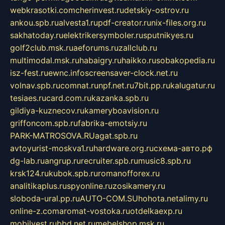
webkrasotki.com
cherinvest.ru
detskiy-ostrov.ru
ankou.spb.ru
alvesta1.ru
pdf-creator.ru
nix-files.org.ru
sakhatoday.ru
elektrikersymboler.ru
sputnikyes.ru
golf2club.msk.ru
aeforums.ru
zallclub.ru
multimodal.msk.ru
habaigry.ru
haikko.ru
sobakopedia.ru
isz-fest.ru
ewnc.info
screensaver-clock.net.ru
volnav.spb.ru
comnat.ru
npf.net.ru
7bit.pp.ru
kalugatur.ru
tesiaes.ru
card.com.ru
kazanka.spb.ru
gildiya-kuznecov.ru
kameryboavision.ru
griffoncom.spb.ru
fabrika-emotsiy.ru
PARK-MATROSOVA.RU
agat.spb.ru
avtoyurist-moskva1.ru
hardware.org.ru
схема-авто.рф
dg-lab.ru
angrup.ru
recruiter.spb.ru
music8.spb.ru
krsk124.ru
kubok.spb.ru
romanofforex.ru
analitikaplus.ru
spyonline.ru
zosikamery.ru
sloboda-ural.pp.ru
AUTO-COM.SU
hohota.net
alimy.ru
online-z.com
aromat-vostoka.ru
otdelkaexp.ru
mobilvest.ru
bbd.net.ru
mebelshop.msk.ru