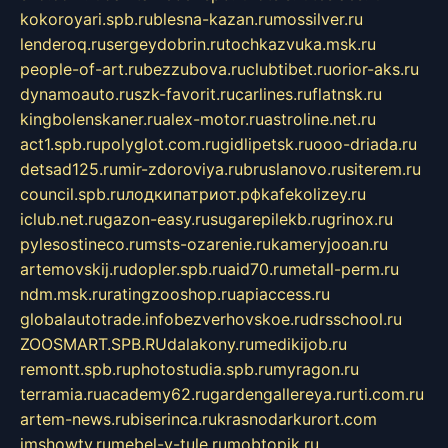
kokoroyari.spb.ru
blesna-kazan.ru
mossilver.ru
lenderoq.ru
sergeydobrin.ru
tochkazvuka.msk.ru
people-of-art.ru
bezzubova.ru
clubtibet.ru
orior-aks.ru
dynamoauto.ru
szk-favorit.ru
carlines.ru
flatnsk.ru
kingbolenskaner.ru
alex-motor.ru
astroline.net.ru
act1.spb.ru
polyglot.com.ru
gidlipetsk.ru
ooo-driada.ru
detsad125.ru
mir-zdoroviya.ru
bruslanovo.ru
siterem.ru
council.spb.ru
лодкипатриот.рф
kafekolizey.ru
iclub.net.ru
gazon-easy.ru
sugarepilekb.ru
grinox.ru
pylesostineco.ru
msts-ozarenie.ru
kameryjooan.ru
artemovskij.ru
dopler.spb.ru
aid70.ru
metall-perm.ru
ndm.msk.ru
ratingzooshop.ru
apiaccess.ru
globalautotrade.info
bezverhovskoe.ru
drsschool.ru
ZOOSMART.SPB.RU
dalakony.ru
medikijob.ru
remontt.spb.ru
photostudia.spb.ru
myragon.ru
terramia.ru
academy62.ru
gardengallereya.ru
rti.com.ru
artem-news.ru
biserinca.ru
krasnodarkurort.com
imshowtv.ru
mebel-v-tule.ru
mobtopik.ru