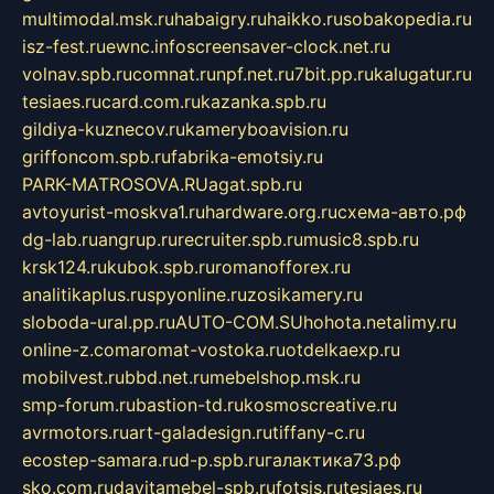
multimodal.msk.ru
habaigry.ru
haikko.ru
sobakopedia.ru
isz-fest.ru
ewnc.info
screensaver-clock.net.ru
volnav.spb.ru
comnat.ru
npf.net.ru
7bit.pp.ru
kalugatur.ru
tesiaes.ru
card.com.ru
kazanka.spb.ru
gildiya-kuznecov.ru
kameryboavision.ru
griffoncom.spb.ru
fabrika-emotsiy.ru
PARK-MATROSOVA.RU
agat.spb.ru
avtoyurist-moskva1.ru
hardware.org.ru
схема-авто.рф
dg-lab.ru
angrup.ru
recruiter.spb.ru
music8.spb.ru
krsk124.ru
kubok.spb.ru
romanofforex.ru
analitikaplus.ru
spyonline.ru
zosikamery.ru
sloboda-ural.pp.ru
AUTO-COM.SU
hohota.net
alimy.ru
online-z.com
aromat-vostoka.ru
otdelkaexp.ru
mobilvest.ru
bbd.net.ru
mebelshop.msk.ru
smp-forum.ru
bastion-td.ru
kosmoscreative.ru
avrmotors.ru
art-galadesign.ru
tiffany-c.ru
ecostep-samara.ru
d-p.spb.ru
галактика73.рф
sko.com.ru
davitamebel-spb.ru
fotsis.ru
tesiaes.ru