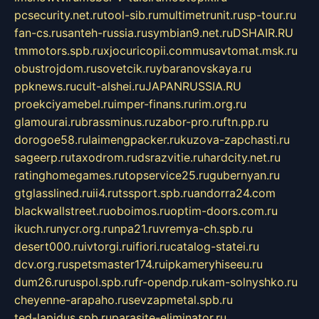
pcsecurity.net.ru
tool-sib.ru
multimetrunit.ru
sp-tour.ru
fan-cs.ru
santeh-russia.ru
symbian9.net.ru
DSHAIR.RU
tmmotors.spb.ru
xjocuricopii.com
musavtomat.msk.ru
obustrojdom.ru
sovetcik.ru
ybaranovskaya.ru
ppknews.ru
cult-alshei.ru
JAPANRUSSIA.RU
proekciyamebel.ru
imper-finans.ru
rim.org.ru
glamourai.ru
brassminus.ru
zabor-pro.ru
ftn.pp.ru
dorogoe58.ru
laimengpacker.ru
kuzova-zapchasti.ru
sageerp.ru
taxodrom.ru
dsrazvitie.ru
hardcity.net.ru
ratinghomegames.ru
topservice25.ru
gubernyan.ru
gtglasslined.ru
ii4.ru
tssport.spb.ru
andorra24.com
blackwallstreet.ru
oboimos.ru
optim-doors.com.ru
ikuch.ru
nycr.org.ru
npa21.ru
vremya-ch.spb.ru
desert000.ru
ivtorgi.ru
ifiori.ru
catalog-statei.ru
dcv.org.ru
spetsmaster174.ru
ipkameryhiseeu.ru
dum26.ru
ruspol.spb.ru
fr-opendp.ru
kam-solnyshko.ru
cheyenne-arapaho.ru
sevzapmetal.spb.ru
ted-lapidus.spb.ru
parasite-eliminator.ru