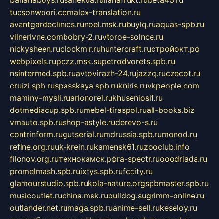
tucsonwoori.com
alex-translation.ru
avantgardeclinics.ru
noel.msk.ru
buylq.ru
aquas-spb.ru
vilnerivne.com
bobry-2.ru
vtoroe-solnce.ru
nickysheen.ru
clockmir.ru
huntercraft.ru
стройокт.рф
webpixels.ru
pczz.msk.su
petrodvorets.spb.ru
nsintermed.spb.ru
avtovirazh-24.ru
jazzq.ru
czecot.ru
cruizi.spb.ru
spasskaya.spb.ru
kniris.ru
vkpeople.com
maminy-mysli.ru
arionorel.ru
khuseniosif.ru
dotmediacup.spb.ru
mebel-tiraspol.ru
all-books.biz
vmauto.spb.ru
shop-astyle.ru
derevo-s.ru
contrinform.ru
gutserial.ru
mdrussia.spb.ru
monod.ru
refine.org.ru
uk-krein.ru
kamensk61.ru
zooclub.info
filonov.org.ru
технокамск.рф
ra-spectr.ru
ooodriada.ru
promelmash.spb.ru
ixtys.spb.ru
fccity.ru
glamourstudio.spb.ru
kola-nature.org
spbmaster.spb.ru
musicoutlet.ru
china.msk.ru
bulldog.su
grimm-online.ru
outlander.net.ru
maga.spb.ru
anime-sell.ru
keseloy.ru