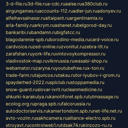
3-d-file.ru
3d-file.ru
a-cdc.ru
aalse.ru
a380club.ru
airgungames.ru
accounts-112.ru
adler-jun.ru
adonyev.ru
alfeihavsalnassr.ru
altaipant.ru
argentinamia.ru
aria-family.ru
arkrym.ru
ashanet.ru
belgorod-day.ru
bankaribi.ru
bandamn.ru
bigfatcc.ru
blagodarenie-spb.ru
borodino-media.ru
card-voice.ru
cardvoice.ru
zed-online.ru
zvonitut.ru
zebra-tlt.ru
zarafshan.ru
york-life.ru
vintovoykompressor.ru
vladivostok-map.ru
vlknrussia.ru
wasabi-shop.ru
webamator.ru
zaryna.ru
youtubefree.ru
x-ton.ru
trade-farm.ru
tajuncos.ru
taksu.ru
tor-lyubov-i-grom.ru
spayderhed-2022.ru
splclub.ru
stoppamedia.ru
snow-guard.ru
slovar-ivrit.ru
cleanmedicine.ru
shkurki-karakulya.ru
kanotiforet.spb.ru
tutmassage.ru
ecolog.org.ru
praga.spb.ru
falcorussia.ru
autodoctorservis.ru
kamertondom.spb.ru
net-life.net.ru
avto-vozim.ru
sakhcamera.ru
alliance-electro.spb.ru
stroyavt.ru
controlweb1.ru
tdsak74.ru
kinzozo-ru.ru