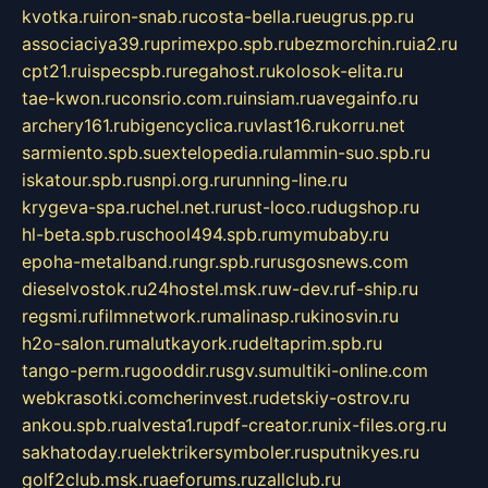
kvotka.ru
iron-snab.ru
costa-bella.ru
eugrus.pp.ru
associaciya39.ru
primexpo.spb.ru
bezmorchin.ru
ia2.ru
cpt21.ru
ispecspb.ru
regahost.ru
kolosok-elita.ru
tae-kwon.ru
consrio.com.ru
insiam.ru
avegainfo.ru
archery161.ru
bigencyclica.ru
vlast16.ru
korru.net
sarmiento.spb.su
extelopedia.ru
lammin-suo.spb.ru
iskatour.spb.ru
snpi.org.ru
running-line.ru
krygeva-spa.ru
chel.net.ru
rust-loco.ru
dugshop.ru
hl-beta.spb.ru
school494.spb.ru
mymubaby.ru
epoha-metalband.ru
ngr.spb.ru
rusgosnews.com
dieselvostok.ru
24hostel.msk.ru
w-dev.ru
f-ship.ru
regsmi.ru
filmnetwork.ru
malinasp.ru
kinosvin.ru
h2o-salon.ru
malutkayork.ru
deltaprim.spb.ru
tango-perm.ru
gooddir.ru
sgv.su
multiki-online.com
webkrasotki.com
cherinvest.ru
detskiy-ostrov.ru
ankou.spb.ru
alvesta1.ru
pdf-creator.ru
nix-files.org.ru
sakhatoday.ru
elektrikersymboler.ru
sputnikyes.ru
golf2club.msk.ru
aeforums.ru
zallclub.ru