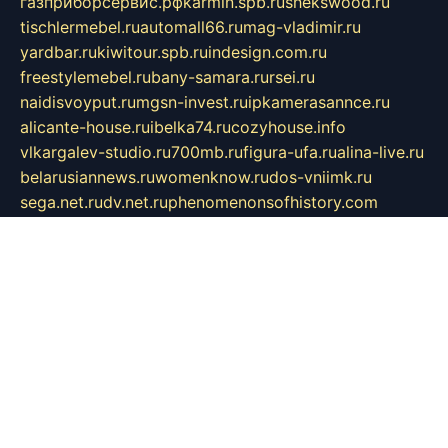
газприборсервис.рф
karmin.spb.ru
shekswood.ru
tischlermebel.ru
automall66.ru
mag-vladimir.ru
yardbar.ru
kiwitour.spb.ru
indesign.com.ru
freestylemebel.ru
bany-samara.ru
rsei.ru
naidisvoyput.ru
mgsn-invest.ru
ipkamerasannce.ru
alicante-house.ru
ibelka74.ru
cozyhouse.info
vlkargalev-studio.ru
700mb.ru
figura-ufa.ru
alina-live.ru
belarusiannews.ru
womenknow.ru
dos-vniimk.ru
sega.net.ru
dv.net.ru
phenomenonsofhistory.com
telesputnik.net.ru
wall.pp.ru
pylesosroidmi.ru
gtc-clan.ru
cligs.ru
bibikazap.ru
popova.org.ru
netwhistler.spb.ru
bellvil.ru
bonzon.ru
iss-vladik.ru
defiparis.net.ru
las-gryzas.ru
amku.ru
electednews.spb.ru
feather.org.ru
spar72.ru
tankiigri.ru
dominus.com.ru
ibtree.ru
sanykool.pp.ru
unixlib.org.ru
menatep.spb.ru
gartenterrassen.ru
printeka.ru
skvozilka.com.ru
parkovka-pub.ru
lovemobi.ru
art-ru.ru
emulatorz.com.ru
alucomp.com.ru
tatforum.com.ru