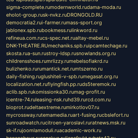
sigma-complete.ru
modernworld.ru
dama-moda.ru
eholot-group.ru
sk-nvkz.ru
DRONGOLD.RU
democratia2.ru
i-farmer.ru
mass-sport.org
jablonex.spb.ru
bookmess.ru
linkword.ru
refineua.com.ru
cs-spec.net.ru
altay-mebel.ru
DNK-THEATRE.RU
mechaniks.spb.ru
ipcamtechage.ru
skosta.ru
a-sun.ru
stroy-ldsp.ru
snowlands.org.ru
childrensshoes.ru
mrlizzy.ru
mebelsofiakrd.ru
bulizhenko.ru
rumantick.net.ru
mtszerno.ru
daily-fishing.ru
glushiteli-v-spb.ru
megasat.org.ru
localization.net.ru
flyingfish.pp.ru
ds5teremok.ru
aclib.spb.ru
komissionka30.ru
mag-profit.ru
icentre-74.ru
leasing-nsk.ru
hd39.ru
rcd.com.ru
bioprot.ru
deltaextreme.ru
mirkotlov07.ru
mycrossway.ru
temamedia.ru
art-fusing.ru
cbslefort.ru
sunroadwatch.ru
citroen-yaroslavl.ru
ratnews.msk.ru
sk-if.ru
joomlamoduli.ru
academic-work.ru
bananaboys.ru
sanekua.ru
lianafrukt.ru
beta43.ru