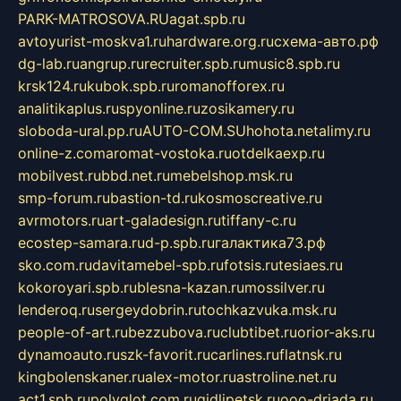
PARK-MATROSOVA.RU
agat.spb.ru
avtoyurist-moskva1.ru
hardware.org.ru
схема-авто.рф
dg-lab.ru
angrup.ru
recruiter.spb.ru
music8.spb.ru
krsk124.ru
kubok.spb.ru
romanofforex.ru
analitikaplus.ru
spyonline.ru
zosikamery.ru
sloboda-ural.pp.ru
AUTO-COM.SU
hohota.net
alimy.ru
online-z.com
aromat-vostoka.ru
otdelkaexp.ru
mobilvest.ru
bbd.net.ru
mebelshop.msk.ru
smp-forum.ru
bastion-td.ru
kosmoscreative.ru
avrmotors.ru
art-galadesign.ru
tiffany-c.ru
ecostep-samara.ru
d-p.spb.ru
галактика73.рф
sko.com.ru
davitamebel-spb.ru
fotsis.ru
tesiaes.ru
kokoroyari.spb.ru
blesna-kazan.ru
mossilver.ru
lenderoq.ru
sergeydobrin.ru
tochkazvuka.msk.ru
people-of-art.ru
bezzubova.ru
clubtibet.ru
orior-aks.ru
dynamoauto.ru
szk-favorit.ru
carlines.ru
flatnsk.ru
kingbolenskaner.ru
alex-motor.ru
astroline.net.ru
act1.spb.ru
polyglot.com.ru
gidlipetsk.ru
ooo-driada.ru