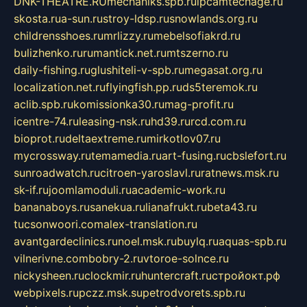
DNK-THEATRE.RU
mechaniks.spb.ru
ipcamtechage.ru
skosta.ru
a-sun.ru
stroy-ldsp.ru
snowlands.org.ru
childrensshoes.ru
mrlizzy.ru
mebelsofiakrd.ru
bulizhenko.ru
rumantick.net.ru
mtszerno.ru
daily-fishing.ru
glushiteli-v-spb.ru
megasat.org.ru
localization.net.ru
flyingfish.pp.ru
ds5teremok.ru
aclib.spb.ru
komissionka30.ru
mag-profit.ru
icentre-74.ru
leasing-nsk.ru
hd39.ru
rcd.com.ru
bioprot.ru
deltaextreme.ru
mirkotlov07.ru
mycrossway.ru
temamedia.ru
art-fusing.ru
cbslefort.ru
sunroadwatch.ru
citroen-yaroslavl.ru
ratnews.msk.ru
sk-if.ru
joomlamoduli.ru
academic-work.ru
bananaboys.ru
sanekua.ru
lianafrukt.ru
beta43.ru
tucsonwoori.com
alex-translation.ru
avantgardeclinics.ru
noel.msk.ru
buylq.ru
aquas-spb.ru
vilnerivne.com
bobry-2.ru
vtoroe-solnce.ru
nickysheen.ru
clockmir.ru
huntercraft.ru
стройокт.рф
webpixels.ru
pczz.msk.su
petrodvorets.spb.ru