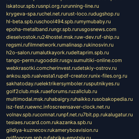
iskatour.spb.ru
snpi.org.ru
running-line.ru
krygeva-spa.ru
chel.net.ru
rust-loco.ru
dugshop.ru
hl-beta.spb.ru
school494.spb.ru
mymubaby.ru
epoha-metalband.ru
ngr.spb.ru
rusgosnews.com
dieselvostok.ru
24hostel.msk.ru
w-dev.ru
f-ship.ru
regsmi.ru
filmnetwork.ru
malinasp.ru
kinosvin.ru
h2o-salon.ru
malutkayork.ru
deltaprim.spb.ru
tango-perm.ru
gooddir.ru
sgv.su
multiki-online.com
webkrasotki.com
cherinvest.ru
detskiy-ostrov.ru
ankou.spb.ru
alvesta1.ru
pdf-creator.ru
nix-files.org.ru
sakhatoday.ru
elektrikersymboler.ru
sputnikyes.ru
golf2club.msk.ru
aeforums.ru
zallclub.ru
multimodal.msk.ru
habaigry.ru
haikko.ru
sobakopedia.ru
isz-fest.ru
ewnc.info
screensaver-clock.net.ru
volnav.spb.ru
comnat.ru
npf.net.ru
7bit.pp.ru
kalugatur.ru
tesiaes.ru
card.com.ru
kazanka.spb.ru
gildiya-kuznecov.ru
kameryboavision.ru
griffoncom.spb.ru
fabrika-emotsiy.ru