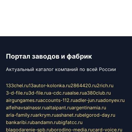
Портал заводов и фабрик
Актуальный каталог компаний по всей России
133chel.ru
13autor-kolonka.ru
2864420.ru
2rich.ru
3-d-file.ru
3d-file.ru
a-cdc.ru
aalse.ru
a380club.ru
airgungames.ru
accounts-112.ru
adler-jun.ru
adonyev.ru
alfeihavsalnassr.ru
altaipant.ru
argentinamia.ru
aria-family.ru
arkrym.ru
ashanet.ru
belgorod-day.ru
bankaribi.ru
bandamn.ru
bigfatcc.ru
blagodarenie-spb.ru
borodino-media.ru
card-voice.ru