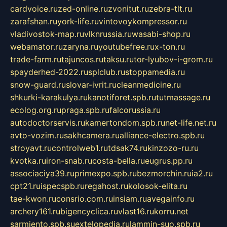
cardvoice.ru
zed-online.ru
zvonitut.ru
zebra-tlt.ru
zarafshan.ru
york-life.ru
vintovoykompressor.ru
vladivostok-map.ru
vlknrussia.ru
wasabi-shop.ru
webamator.ru
zaryna.ru
youtubefree.ru
x-ton.ru
trade-farm.ru
tajuncos.ru
taksu.ru
tor-lyubov-i-grom.ru
spayderhed-2022.ru
splclub.ru
stoppamedia.ru
snow-guard.ru
slovar-ivrit.ru
cleanmedicine.ru
shkurki-karakulya.ru
kanotiforet.spb.ru
tutmassage.ru
ecolog.org.ru
praga.spb.ru
falcorussia.ru
autodoctorservis.ru
kamertondom.spb.ru
net-life.net.ru
avto-vozim.ru
sakhcamera.ru
alliance-electro.spb.ru
stroyavt.ru
controlweb1.ru
tdsak74.ru
kinzozo-ru.ru
kvotka.ru
iron-snab.ru
costa-bella.ru
eugrus.pp.ru
associaciya39.ru
primexpo.spb.ru
bezmorchin.ru
ia2.ru
cpt21.ru
ispecspb.ru
regahost.ru
kolosok-elita.ru
tae-kwon.ru
consrio.com.ru
insiam.ru
avegainfo.ru
archery161.ru
bigencyclica.ru
vlast16.ru
korru.net
sarmiento.spb.su
extelopedia.ru
lammin-suo.spb.ru