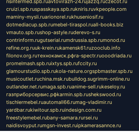
nsintermed.spb.ru
avtovirazh-24.ru
jazzq.ru
czecot.ru
cruizi.spb.ru
spasskaya.spb.ru
kniris.ru
vkpeople.com
maminy-mysli.ru
arionorel.ru
khuseniosif.ru
dotmediacup.spb.ru
mebel-tiraspol.ru
all-books.biz
vmauto.spb.ru
shop-astyle.ru
derevo-s.ru
contrinform.ru
gutserial.ru
mdrussia.spb.ru
monod.ru
refine.org.ru
uk-krein.ru
kamensk61.ru
zooclub.info
filonov.org.ru
технокамск.рф
ra-spectr.ru
ooodriada.ru
promelmash.spb.ru
ixtys.spb.ru
fccity.ru
glamourstudio.spb.ru
kola-nature.org
spbmaster.spb.ru
musicoutlet.ru
china.msk.ru
bulldog.su
grimm-online.ru
outlander.net.ru
maga.spb.ru
anime-sell.ru
keseloy.ru
газприборсервис.рф
karmin.spb.ru
shekswood.ru
tischlermebel.ru
automall66.ru
mag-vladimir.ru
yardbar.ru
kiwitour.spb.ru
indesign.com.ru
freestylemebel.ru
bany-samara.ru
rsei.ru
naidisvoyput.ru
mgsn-invest.ru
ipkamerasannce.ru
alicante-house.ru
ibelka74.ru
cozyhouse.info