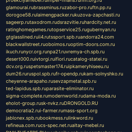
glamourai.ru
brassminus.ru
zabor-pro.ru
ftn.pp.ru
dorogoe58.ru
laimengpacker.ru
kuzova-zapchasti.ru
sageerp.ru
taxodrom.ru
dsrazvitie.ru
hardcity.net.ru
ratinghomegames.ru
topservice25.ru
gubernyan.ru
gtglasslined.ru
ii4.ru
tssport.spb.ru
andorra24.com
blackwallstreet.ru
oboimos.ru
optim-doors.com.ru
ikuch.ru
nycr.org.ru
npa21.ru
vremya-ch.spb.ru
desert000.ru
ivtorgi.ru
ifiori.ru
catalog-statei.ru
dcv.org.ru
spetsmaster174.ru
ipkameryhiseeu.ru
dum26.ru
ruspol.spb.ru
fr-opendp.ru
kam-solnyshko.ru
cheyenne-arapaho.ru
sevzapmetal.spb.ru
ted-lapidus.spb.ru
parasite-eliminator.ru
sigma-complete.ru
modernworld.ru
dama-moda.ru
eholot-group.ru
sk-nvkz.ru
DRONGOLD.RU
democratia2.ru
i-farmer.ru
mass-sport.org
jablonex.spb.ru
bookmess.ru
linkword.ru
refineua.com.ru
cs-spec.net.ru
altay-mebel.ru