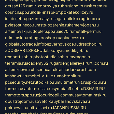
detsad125.ru
mir-zdoroviya.ru
bruslanovo.ru
siterem.ru
council.spb.ru
лодкипатриот.рф
kafekolizey.ru
iclub.net.ru
gazon-easy.ru
sugarepilekb.ru
grinox.ru
pylesostineco.ru
msts-ozarenie.ru
kameryjooan.ru
artemovskij.ru
dopler.spb.ru
aid70.ru
metall-perm.ru
ndm.msk.ru
ratingzooshop.ru
apiaccess.ru
globalautotrade.info
bezverhovskoe.ru
drsschool.ru
ZOOSMART.SPB.RU
dalakony.ru
medikijob.ru
remontt.spb.ru
photostudia.spb.ru
myragon.ru
terramia.ru
academy62.ru
gardengallereya.ru
rti.com.ru
artem-news.ru
biserinca.ru
krasnodarkurort.com
imshowtv.ru
mebel-v-tule.ru
mobtopik.ru
pcsecurity.net.ru
tool-sib.ru
multimetrunit.ru
sp-tour.ru
fan-cs.ru
santeh-russia.ru
symbian9.net.ru
DSHAIR.RU
tmmotors.spb.ru
xjocuricopii.com
musavtomat.msk.ru
obustrojdom.ru
sovetcik.ru
ybaranovskaya.ru
ppknews.ru
cult-alshei.ru
JAPANRUSSIA.RU
proekciyamebel.ru
imper-finans.ru
rim.org.ru