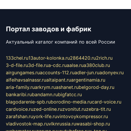
Портал заводов и фабрик
Актуальный каталог компаний по всей России
133chel.ru
13autor-kolonka.ru
2864420.ru
2rich.ru
3-d-file.ru
3d-file.ru
a-cdc.ru
aalse.ru
a380club.ru
airgungames.ru
accounts-112.ru
adler-jun.ru
adonyev.ru
alfeihavsalnassr.ru
altaipant.ru
argentinamia.ru
aria-family.ru
arkrym.ru
ashanet.ru
belgorod-day.ru
bankaribi.ru
bandamn.ru
bigfatcc.ru
blagodarenie-spb.ru
borodino-media.ru
card-voice.ru
cardvoice.ru
zed-online.ru
zvonitut.ru
zebra-tlt.ru
zarafshan.ru
york-life.ru
vintovoykompressor.ru
vladivostok-map.ru
vlknrussia.ru
wasabi-shop.ru
webamator.ru
zaryna.ru
youtubefree.ru
x-ton.ru