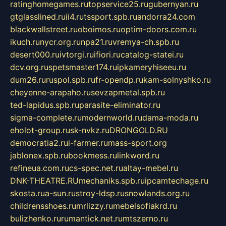
ratinghomegames.ru
topservice25.ru
gubernyan.ru
gtglasslined.ru
ii4.ru
tssport.spb.ru
andorra24.com
blackwallstreet.ru
oboimos.ru
optim-doors.com.ru
ikuch.ru
nycr.org.ru
npa21.ru
vremya-ch.spb.ru
desert000.ru
ivtorgi.ru
ifiori.ru
catalog-statei.ru
dcv.org.ru
spetsmaster174.ru
ipkameryhiseeu.ru
dum26.ru
ruspol.spb.ru
fr-opendp.ru
kam-solnyshko.ru
cheyenne-arapaho.ru
sevzapmetal.spb.ru
ted-lapidus.spb.ru
parasite-eliminator.ru
sigma-complete.ru
modernworld.ru
dama-moda.ru
eholot-group.ru
sk-nvkz.ru
DRONGOLD.RU
democratia2.ru
i-farmer.ru
mass-sport.org
jablonex.spb.ru
bookmess.ru
linkword.ru
refineua.com.ru
cs-spec.net.ru
altay-mebel.ru
DNK-THEATRE.RU
mechaniks.spb.ru
ipcamtechage.ru
skosta.ru
a-sun.ru
stroy-ldsp.ru
snowlands.org.ru
childrensshoes.ru
mrlizzy.ru
mebelsofiakrd.ru
bulizhenko.ru
rumantick.net.ru
mtszerno.ru