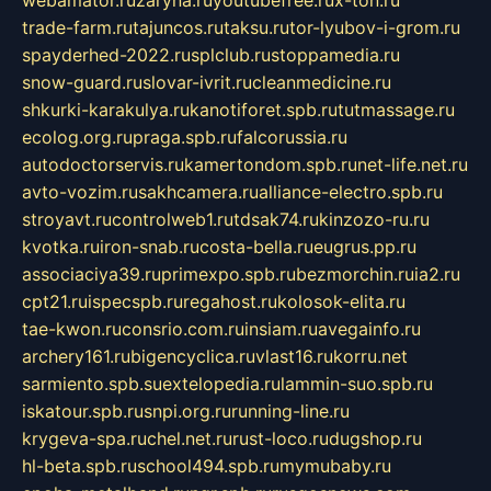
trade-farm.ru
tajuncos.ru
taksu.ru
tor-lyubov-i-grom.ru
spayderhed-2022.ru
splclub.ru
stoppamedia.ru
snow-guard.ru
slovar-ivrit.ru
cleanmedicine.ru
shkurki-karakulya.ru
kanotiforet.spb.ru
tutmassage.ru
ecolog.org.ru
praga.spb.ru
falcorussia.ru
autodoctorservis.ru
kamertondom.spb.ru
net-life.net.ru
avto-vozim.ru
sakhcamera.ru
alliance-electro.spb.ru
stroyavt.ru
controlweb1.ru
tdsak74.ru
kinzozo-ru.ru
kvotka.ru
iron-snab.ru
costa-bella.ru
eugrus.pp.ru
associaciya39.ru
primexpo.spb.ru
bezmorchin.ru
ia2.ru
cpt21.ru
ispecspb.ru
regahost.ru
kolosok-elita.ru
tae-kwon.ru
consrio.com.ru
insiam.ru
avegainfo.ru
archery161.ru
bigencyclica.ru
vlast16.ru
korru.net
sarmiento.spb.su
extelopedia.ru
lammin-suo.spb.ru
iskatour.spb.ru
snpi.org.ru
running-line.ru
krygeva-spa.ru
chel.net.ru
rust-loco.ru
dugshop.ru
hl-beta.spb.ru
school494.spb.ru
mymubaby.ru