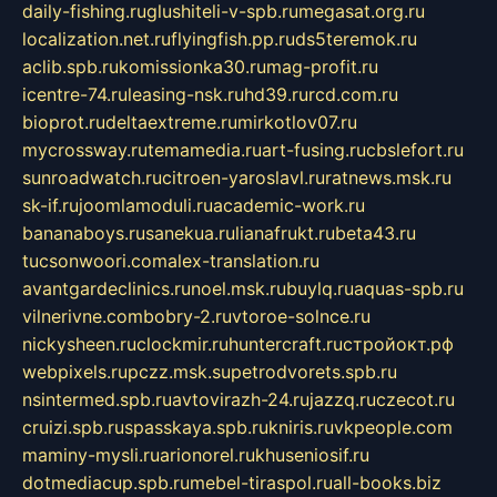
daily-fishing.ru
glushiteli-v-spb.ru
megasat.org.ru
localization.net.ru
flyingfish.pp.ru
ds5teremok.ru
aclib.spb.ru
komissionka30.ru
mag-profit.ru
icentre-74.ru
leasing-nsk.ru
hd39.ru
rcd.com.ru
bioprot.ru
deltaextreme.ru
mirkotlov07.ru
mycrossway.ru
temamedia.ru
art-fusing.ru
cbslefort.ru
sunroadwatch.ru
citroen-yaroslavl.ru
ratnews.msk.ru
sk-if.ru
joomlamoduli.ru
academic-work.ru
bananaboys.ru
sanekua.ru
lianafrukt.ru
beta43.ru
tucsonwoori.com
alex-translation.ru
avantgardeclinics.ru
noel.msk.ru
buylq.ru
aquas-spb.ru
vilnerivne.com
bobry-2.ru
vtoroe-solnce.ru
nickysheen.ru
clockmir.ru
huntercraft.ru
стройокт.рф
webpixels.ru
pczz.msk.su
petrodvorets.spb.ru
nsintermed.spb.ru
avtovirazh-24.ru
jazzq.ru
czecot.ru
cruizi.spb.ru
spasskaya.spb.ru
kniris.ru
vkpeople.com
maminy-mysli.ru
arionorel.ru
khuseniosif.ru
dotmediacup.spb.ru
mebel-tiraspol.ru
all-books.biz