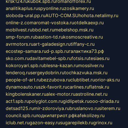
krsk124.ru
kubok.spb.ru
romanofforex.ru
analitikaplus.ru
spyonline.ru
zosikamery.ru
sloboda-ural.pp.ru
AUTO-COM.SU
hohota.net
alimy.ru
online-z.com
aromat-vostoka.ru
otdelkaexp.ru
mobilvest.ru
bbd.net.ru
mebelshop.msk.ru
smp-forum.ru
bastion-td.ru
kosmoscreative.ru
avrmotors.ru
art-galadesign.ru
tiffany-c.ru
ecostep-samara.ru
d-p.spb.ru
галактика73.рф
sko.com.ru
davitamebel-spb.ru
fotsis.ru
tesiaes.ru
kokoroyari.spb.ru
blesna-kazan.ru
mossilver.ru
lenderoq.ru
sergeydobrin.ru
tochkazvuka.msk.ru
people-of-art.ru
bezzubova.ru
clubtibet.ru
orior-aks.ru
dynamoauto.ru
szk-favorit.ru
carlines.ru
flatnsk.ru
kingbolenskaner.ru
alex-motor.ru
astroline.net.ru
act1.spb.ru
polyglot.com.ru
gidlipetsk.ru
ooo-driada.ru
detsad125.ru
mir-zdoroviya.ru
bruslanovo.ru
siterem.ru
council.spb.ru
лодкипатриот.рф
kafekolizey.ru
iclub.net.ru
gazon-easy.ru
sugarepilekb.ru
grinox.ru