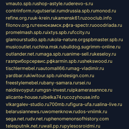
vmauto.spb.ru
shop-astyle.ru
derevo-s.ru
contrinform.ru
gutserial.ru
mdrussia.spb.ru
monod.ru
refine.org.ru
uk-krein.ru
kamensk61.ru
zooclub.info
filonov.org.ru
технокамск.рф
ra-spectr.ru
ooodriada.ru
promelmash.spb.ru
ixtys.spb.ru
fccity.ru
glamourstudio.spb.ru
kola-nature.org
spbmaster.spb.ru
musicoutlet.ru
china.msk.ru
bulldog.su
grimm-online.ru
outlander.net.ru
maga.spb.ru
anime-sell.ru
keseloy.ru
газприборсервис.рф
karmin.spb.ru
shekswood.ru
tischlermebel.ru
automall66.ru
mag-vladimir.ru
yardbar.ru
kiwitour.spb.ru
indesign.com.ru
freestylemebel.ru
bany-samara.ru
rsei.ru
naidisvoyput.ru
mgsn-invest.ru
ipkamerasannce.ru
alicante-house.ru
ibelka74.ru
cozyhouse.info
vlkargalev-studio.ru
700mb.ru
figura-ufa.ru
alina-live.ru
belarusiannews.ru
womenknow.ru
dos-vniimk.ru
sega.net.ru
dv.net.ru
phenomenonsofhistory.com
telesputnik.net.ru
wall.pp.ru
pylesosroidmi.ru