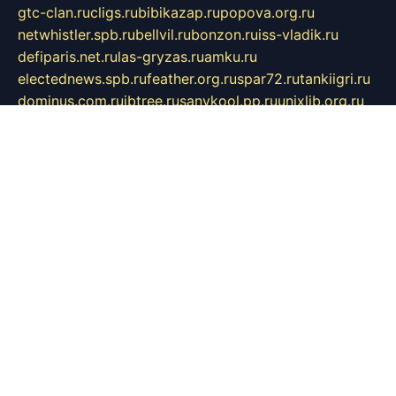
gtc-clan.ru
cligs.ru
bibikazap.ru
popova.org.ru
netwhistler.spb.ru
bellvil.ru
bonzon.ru
iss-vladik.ru
defiparis.net.ru
las-gryzas.ru
amku.ru
electednews.spb.ru
feather.org.ru
spar72.ru
tankiigri.ru
dominus.com.ru
ibtree.ru
sanykool.pp.ru
unixlib.org.ru
menatep.spb.ru
gartenterrassen.ru
printeka.ru
skvozilka.com.ru
parkovka-pub.ru
lovemobi.ru
art-ru.ru
emulatorz.com.ru
alucomp.com.ru
tatforum.com.ru
alternativa-profi.ru
dermakler.ru
artsurvey.ru
aredir.ru
khimspas.ru
centr-maxi.ru
2018r.ru
bort-stomer-defort.ru
professional2.ru
gibsons.ru
artselena.ru
art-pilot.ru
ingredient.spb.ru
npfpolimer.spb.ru
argentum.spb.ru
hom-edu.ru
af-num.ru
cashadvanceamericasev.org
trexp.spb.ru
apteka-gerzena.ru
vasilyevka.msk.ru
personalloanrgx.org
tishanskiysdk.ru
atma-volga.ru
yoga-media.ru
asmirnov.ru
betonvodincovo.ru
panonature.spb.ru
altai-team.ru
svobodatort.ru