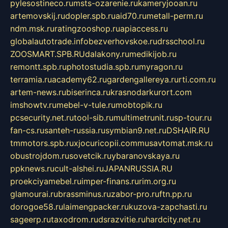
pylesostineco.ru
msts-ozarenie.ru
kameryjooan.ru
artemovskij.ru
dopler.spb.ru
aid70.ru
metall-perm.ru
ndm.msk.ru
ratingzooshop.ru
apiaccess.ru
globalautotrade.info
bezverhovskoe.ru
drsschool.ru
ZOOSMART.SPB.RU
dalakony.ru
medikijob.ru
remontt.spb.ru
photostudia.spb.ru
myragon.ru
terramia.ru
academy62.ru
gardengallereya.ru
rti.com.ru
artem-news.ru
biserinca.ru
krasnodarkurort.com
imshowtv.ru
mebel-v-tule.ru
mobtopik.ru
pcsecurity.net.ru
tool-sib.ru
multimetrunit.ru
sp-tour.ru
fan-cs.ru
santeh-russia.ru
symbian9.net.ru
DSHAIR.RU
tmmotors.spb.ru
xjocuricopii.com
musavtomat.msk.ru
obustrojdom.ru
sovetcik.ru
ybaranovskaya.ru
ppknews.ru
cult-alshei.ru
JAPANRUSSIA.RU
proekciyamebel.ru
imper-finans.ru
rim.org.ru
glamourai.ru
brassminus.ru
zabor-pro.ru
ftn.pp.ru
dorogoe58.ru
laimengpacker.ru
kuzova-zapchasti.ru
sageerp.ru
taxodrom.ru
dsrazvitie.ru
hardcity.net.ru