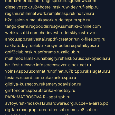
epoha-metalband.ru
ngr.spb.ru
rusgosnews.com
dieselvostok.ru
24hostel.msk.ru
w-dev.ru
f-ship.ru
regsmi.ru
filmnetwork.ru
malinasp.ru
kinosvin.ru
h2o-salon.ru
malutkayork.ru
deltaprim.spb.ru
tango-perm.ru
gooddir.ru
sgv.su
multiki-online.com
webkrasotki.com
cherinvest.ru
detskiy-ostrov.ru
ankou.spb.ru
alvesta1.ru
pdf-creator.ru
nix-files.org.ru
sakhatoday.ru
elektrikersymboler.ru
sputnikyes.ru
golf2club.msk.ru
aeforums.ru
zallclub.ru
multimodal.msk.ru
habaigry.ru
haikko.ru
sobakopedia.ru
isz-fest.ru
ewnc.info
screensaver-clock.net.ru
volnav.spb.ru
comnat.ru
npf.net.ru
7bit.pp.ru
kalugatur.ru
tesiaes.ru
card.com.ru
kazanka.spb.ru
gildiya-kuznecov.ru
kameryboavision.ru
griffoncom.spb.ru
fabrika-emotsiy.ru
PARK-MATROSOVA.RU
agat.spb.ru
avtoyurist-moskva1.ru
hardware.org.ru
схема-авто.рф
dg-lab.ru
angrup.ru
recruiter.spb.ru
music8.spb.ru