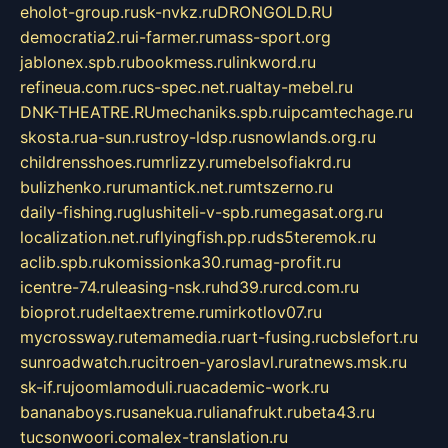
eholot-group.ru
sk-nvkz.ru
DRONGOLD.RU
democratia2.ru
i-farmer.ru
mass-sport.org
jablonex.spb.ru
bookmess.ru
linkword.ru
refineua.com.ru
cs-spec.net.ru
altay-mebel.ru
DNK-THEATRE.RU
mechaniks.spb.ru
ipcamtechage.ru
skosta.ru
a-sun.ru
stroy-ldsp.ru
snowlands.org.ru
childrensshoes.ru
mrlizzy.ru
mebelsofiakrd.ru
bulizhenko.ru
rumantick.net.ru
mtszerno.ru
daily-fishing.ru
glushiteli-v-spb.ru
megasat.org.ru
localization.net.ru
flyingfish.pp.ru
ds5teremok.ru
aclib.spb.ru
komissionka30.ru
mag-profit.ru
icentre-74.ru
leasing-nsk.ru
hd39.ru
rcd.com.ru
bioprot.ru
deltaextreme.ru
mirkotlov07.ru
mycrossway.ru
temamedia.ru
art-fusing.ru
cbslefort.ru
sunroadwatch.ru
citroen-yaroslavl.ru
ratnews.msk.ru
sk-if.ru
joomlamoduli.ru
academic-work.ru
bananaboys.ru
sanekua.ru
lianafrukt.ru
beta43.ru
tucsonwoori.com
alex-translation.ru