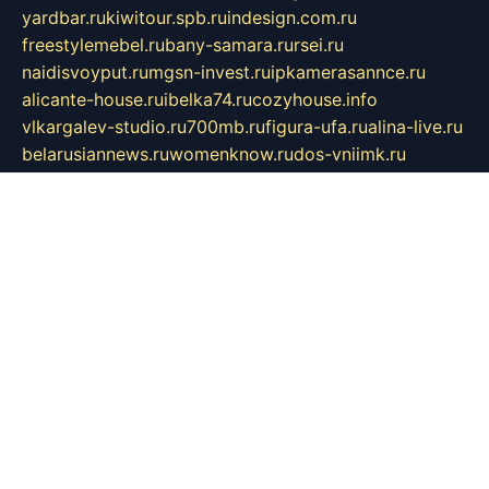
yardbar.ru
kiwitour.spb.ru
indesign.com.ru
freestylemebel.ru
bany-samara.ru
rsei.ru
naidisvoyput.ru
mgsn-invest.ru
ipkamerasannce.ru
alicante-house.ru
ibelka74.ru
cozyhouse.info
vlkargalev-studio.ru
700mb.ru
figura-ufa.ru
alina-live.ru
belarusiannews.ru
womenknow.ru
dos-vniimk.ru
sega.net.ru
dv.net.ru
phenomenonsofhistory.com
telesputnik.net.ru
wall.pp.ru
pylesosroidmi.ru
gtc-clan.ru
cligs.ru
bibikazap.ru
popova.org.ru
netwhistler.spb.ru
bellvil.ru
bonzon.ru
iss-vladik.ru
defiparis.net.ru
las-gryzas.ru
amku.ru
electednews.spb.ru
feather.org.ru
spar72.ru
tankiigri.ru
dominus.com.ru
ibtree.ru
sanykool.pp.ru
unixlib.org.ru
menatep.spb.ru
gartenterrassen.ru
printeka.ru
skvozilka.com.ru
parkovka-pub.ru
lovemobi.ru
art-ru.ru
emulatorz.com.ru
alucomp.com.ru
tatforum.com.ru
alternativa-profi.ru
dermakler.ru
artsurvey.ru
aredir.ru
khimspas.ru
centr-maxi.ru
2018r.ru