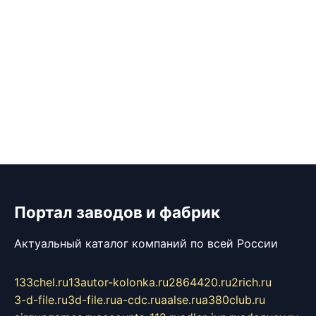
Портал заводов и фабрик
Актуальный каталог компаний по всей России
133chel.ru
13autor-kolonka.ru
2864420.ru
2rich.ru
3-d-file.ru
3d-file.ru
a-cdc.ru
aalse.ru
a380club.ru