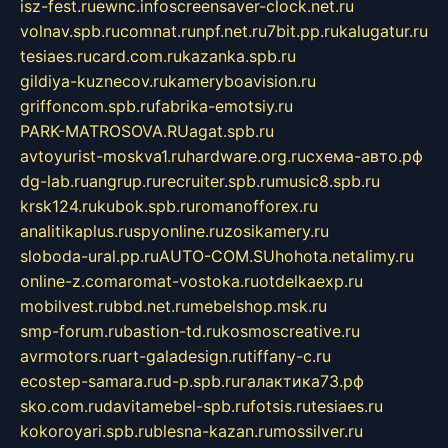
isz-fest.ru
ewnc.info
screensaver-clock.net.ru
volnav.spb.ru
comnat.ru
npf.net.ru
7bit.pp.ru
kalugatur.ru
tesiaes.ru
card.com.ru
kazanka.spb.ru
gildiya-kuznecov.ru
kameryboavision.ru
griffoncom.spb.ru
fabrika-emotsiy.ru
PARK-MATROSOVA.RU
agat.spb.ru
avtoyurist-moskva1.ru
hardware.org.ru
схема-авто.рф
dg-lab.ru
angrup.ru
recruiter.spb.ru
music8.spb.ru
krsk124.ru
kubok.spb.ru
romanofforex.ru
analitikaplus.ru
spyonline.ru
zosikamery.ru
sloboda-ural.pp.ru
AUTO-COM.SU
hohota.net
alimy.ru
online-z.com
aromat-vostoka.ru
otdelkaexp.ru
mobilvest.ru
bbd.net.ru
mebelshop.msk.ru
smp-forum.ru
bastion-td.ru
kosmoscreative.ru
avrmotors.ru
art-galadesign.ru
tiffany-c.ru
ecostep-samara.ru
d-p.spb.ru
галактика73.рф
sko.com.ru
davitamebel-spb.ru
fotsis.ru
tesiaes.ru
kokoroyari.spb.ru
blesna-kazan.ru
mossilver.ru