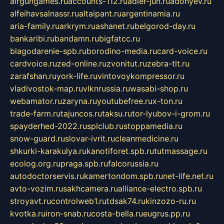
airgungames.ru
accounts-112.ru
adler-jun.ru
adonyev.ru
alfeihavsalnassr.ru
altaipant.ru
argentinamia.ru
aria-family.ru
arkrym.ru
ashanet.ru
belgorod-day.ru
bankaribi.ru
bandamn.ru
bigfatcc.ru
blagodarenie-spb.ru
borodino-media.ru
card-voice.ru
cardvoice.ru
zed-online.ru
zvonitut.ru
zebra-tlt.ru
zarafshan.ru
york-life.ru
vintovoykompressor.ru
vladivostok-map.ru
vlknrussia.ru
wasabi-shop.ru
webamator.ru
zaryna.ru
youtubefree.ru
x-ton.ru
trade-farm.ru
tajuncos.ru
taksu.ru
tor-lyubov-i-grom.ru
spayderhed-2022.ru
splclub.ru
stoppamedia.ru
snow-guard.ru
slovar-ivrit.ru
cleanmedicine.ru
shkurki-karakulya.ru
kanotiforet.spb.ru
tutmassage.ru
ecolog.org.ru
praga.spb.ru
falcorussia.ru
autodoctorservis.ru
kamertondom.spb.ru
net-life.net.ru
avto-vozim.ru
sakhcamera.ru
alliance-electro.spb.ru
stroyavt.ru
controlweb1.ru
tdsak74.ru
kinzozo-ru.ru
kvotka.ru
iron-snab.ru
costa-bella.ru
eugrus.pp.ru