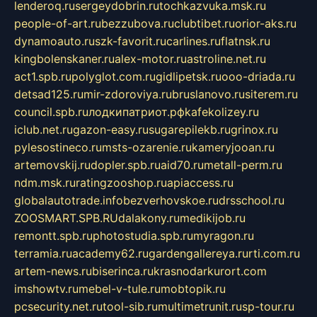
lenderoq.ru
sergeydobrin.ru
tochkazvuka.msk.ru
people-of-art.ru
bezzubova.ru
clubtibet.ru
orior-aks.ru
dynamoauto.ru
szk-favorit.ru
carlines.ru
flatnsk.ru
kingbolenskaner.ru
alex-motor.ru
astroline.net.ru
act1.spb.ru
polyglot.com.ru
gidlipetsk.ru
ooo-driada.ru
detsad125.ru
mir-zdoroviya.ru
bruslanovo.ru
siterem.ru
council.spb.ru
лодкипатриот.рф
kafekolizey.ru
iclub.net.ru
gazon-easy.ru
sugarepilekb.ru
grinox.ru
pylesostineco.ru
msts-ozarenie.ru
kameryjooan.ru
artemovskij.ru
dopler.spb.ru
aid70.ru
metall-perm.ru
ndm.msk.ru
ratingzooshop.ru
apiaccess.ru
globalautotrade.info
bezverhovskoe.ru
drsschool.ru
ZOOSMART.SPB.RU
dalakony.ru
medikijob.ru
remontt.spb.ru
photostudia.spb.ru
myragon.ru
terramia.ru
academy62.ru
gardengallereya.ru
rti.com.ru
artem-news.ru
biserinca.ru
krasnodarkurort.com
imshowtv.ru
mebel-v-tule.ru
mobtopik.ru
pcsecurity.net.ru
tool-sib.ru
multimetrunit.ru
sp-tour.ru