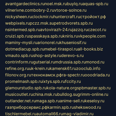
avantgardeclinics.ru
noel.msk.ru
buylq.ru
aquas-spb.ru
vilnerivne.com
bobry-2.ru
vtoroe-solnce.ru
nickysheen.ru
clockmir.ru
huntercraft.ru
стройокт.рф
webpixels.ru
pczz.msk.su
petrodvorets.spb.ru
nsintermed.spb.ru
avtovirazh-24.ru
jazzq.ru
czecot.ru
cruizi.spb.ru
spasskaya.spb.ru
kniris.ru
vkpeople.com
maminy-mysli.ru
arionorel.ru
khuseniosif.ru
dotmediacup.spb.ru
mebel-tiraspol.ru
all-books.biz
vmauto.spb.ru
shop-astyle.ru
derevo-s.ru
contrinform.ru
gutserial.ru
mdrussia.spb.ru
monod.ru
refine.org.ru
uk-krein.ru
kamensk61.ru
zooclub.info
filonov.org.ru
технокамск.рф
ra-spectr.ru
ooodriada.ru
promelmash.spb.ru
ixtys.spb.ru
fccity.ru
glamourstudio.spb.ru
kola-nature.org
spbmaster.spb.ru
musicoutlet.ru
china.msk.ru
bulldog.su
grimm-online.ru
outlander.net.ru
maga.spb.ru
anime-sell.ru
keseloy.ru
газприборсервис.рф
karmin.spb.ru
shekswood.ru
tischlermebel.ru
automall66.ru
mag-vladimir.ru