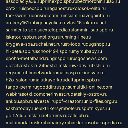
associaciya39.ru
primexpo.spb.ru
bezmorchin.ru
ia2.ru
cpt21.ru
ispecspb.ru
regahost.ru
kolosok-elita.ru
tae-kwon.ru
consrio.com.ru
insiam.ru
avegainfo.ru
archery161.ru
bigencyclica.ru
vlast16.ru
korru.net
sarmiento.spb.su
extelopedia.ru
lammin-suo.spb.ru
iskatour.spb.ru
snpi.org.ru
running-line.ru
krygeva-spa.ru
chel.net.ru
rust-loco.ru
dugshop.ru
hl-beta.spb.ru
school494.spb.ru
mymubaby.ru
epoha-metalband.ru
ngr.spb.ru
rusgosnews.com
dieselvostok.ru
24hostel.msk.ru
w-dev.ru
f-ship.ru
regsmi.ru
filmnetwork.ru
malinasp.ru
kinosvin.ru
h2o-salon.ru
malutkayork.ru
deltaprim.spb.ru
tango-perm.ru
gooddir.ru
sgv.su
multiki-online.com
webkrasotki.com
cherinvest.ru
detskiy-ostrov.ru
ankou.spb.ru
alvesta1.ru
pdf-creator.ru
nix-files.org.ru
sakhatoday.ru
elektrikersymboler.ru
sputnikyes.ru
golf2club.msk.ru
aeforums.ru
zallclub.ru
multimodal.msk.ru
habaigry.ru
haikko.ru
sobakopedia.ru