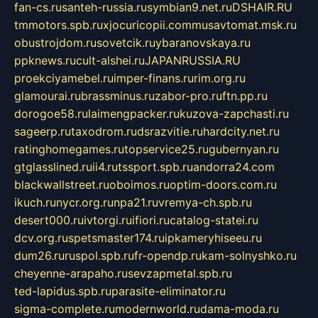
fan-cs.ru
santeh-russia.ru
symbian9.net.ru
DSHAIR.RU
tmmotors.spb.ru
xjocuricopii.com
musavtomat.msk.ru
obustrojdom.ru
sovetcik.ru
ybaranovskaya.ru
ppknews.ru
cult-alshei.ru
JAPANRUSSIA.RU
proekciyamebel.ru
imper-finans.ru
rim.org.ru
glamourai.ru
brassminus.ru
zabor-pro.ru
ftn.pp.ru
dorogoe58.ru
laimengpacker.ru
kuzova-zapchasti.ru
sageerp.ru
taxodrom.ru
dsrazvitie.ru
hardcity.net.ru
ratinghomegames.ru
topservice25.ru
gubernyan.ru
gtglasslined.ru
ii4.ru
tssport.spb.ru
andorra24.com
blackwallstreet.ru
oboimos.ru
optim-doors.com.ru
ikuch.ru
nycr.org.ru
npa21.ru
vremya-ch.spb.ru
desert000.ru
ivtorgi.ru
ifiori.ru
catalog-statei.ru
dcv.org.ru
spetsmaster174.ru
ipkameryhiseeu.ru
dum26.ru
ruspol.spb.ru
fr-opendp.ru
kam-solnyshko.ru
cheyenne-arapaho.ru
sevzapmetal.spb.ru
ted-lapidus.spb.ru
parasite-eliminator.ru
sigma-complete.ru
modernworld.ru
dama-moda.ru