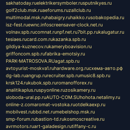
sakhatoday.ru
elektrikersymboler.ru
sputnikyes.ru
golf2club.msk.ru
aeforums.ru
zallclub.ru
multimodal.msk.ru
habaigry.ru
haikko.ru
sobakopedia.ru
isz-fest.ru
ewnc.info
screensaver-clock.net.ru
volnav.spb.ru
comnat.ru
npf.net.ru
7bit.pp.ru
kalugatur.ru
tesiaes.ru
card.com.ru
kazanka.spb.ru
gildiya-kuznecov.ru
kameryboavision.ru
griffoncom.spb.ru
fabrika-emotsiy.ru
PARK-MATROSOVA.RU
agat.spb.ru
avtoyurist-moskva1.ru
hardware.org.ru
схема-авто.рф
dg-lab.ru
angrup.ru
recruiter.spb.ru
music8.spb.ru
krsk124.ru
kubok.spb.ru
romanofforex.ru
analitikaplus.ru
spyonline.ru
zosikamery.ru
sloboda-ural.pp.ru
AUTO-COM.SU
hohota.net
alimy.ru
online-z.com
aromat-vostoka.ru
otdelkaexp.ru
mobilvest.ru
bbd.net.ru
mebelshop.msk.ru
smp-forum.ru
bastion-td.ru
kosmoscreative.ru
avrmotors.ru
art-galadesign.ru
tiffany-c.ru