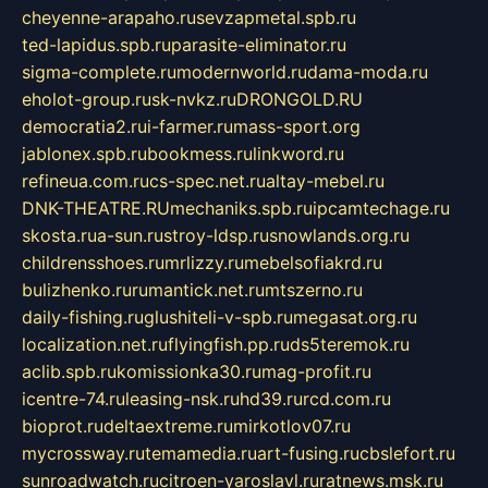
cheyenne-arapaho.ru
sevzapmetal.spb.ru
ted-lapidus.spb.ru
parasite-eliminator.ru
sigma-complete.ru
modernworld.ru
dama-moda.ru
eholot-group.ru
sk-nvkz.ru
DRONGOLD.RU
democratia2.ru
i-farmer.ru
mass-sport.org
jablonex.spb.ru
bookmess.ru
linkword.ru
refineua.com.ru
cs-spec.net.ru
altay-mebel.ru
DNK-THEATRE.RU
mechaniks.spb.ru
ipcamtechage.ru
skosta.ru
a-sun.ru
stroy-ldsp.ru
snowlands.org.ru
childrensshoes.ru
mrlizzy.ru
mebelsofiakrd.ru
bulizhenko.ru
rumantick.net.ru
mtszerno.ru
daily-fishing.ru
glushiteli-v-spb.ru
megasat.org.ru
localization.net.ru
flyingfish.pp.ru
ds5teremok.ru
aclib.spb.ru
komissionka30.ru
mag-profit.ru
icentre-74.ru
leasing-nsk.ru
hd39.ru
rcd.com.ru
bioprot.ru
deltaextreme.ru
mirkotlov07.ru
mycrossway.ru
temamedia.ru
art-fusing.ru
cbslefort.ru
sunroadwatch.ru
citroen-yaroslavl.ru
ratnews.msk.ru