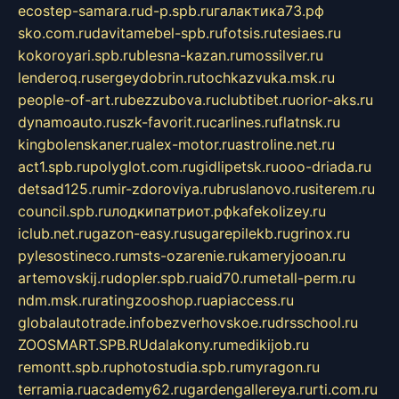
ecostep-samara.ru
d-p.spb.ru
галактика73.рф
sko.com.ru
davitamebel-spb.ru
fotsis.ru
tesiaes.ru
kokoroyari.spb.ru
blesna-kazan.ru
mossilver.ru
lenderoq.ru
sergeydobrin.ru
tochkazvuka.msk.ru
people-of-art.ru
bezzubova.ru
clubtibet.ru
orior-aks.ru
dynamoauto.ru
szk-favorit.ru
carlines.ru
flatnsk.ru
kingbolenskaner.ru
alex-motor.ru
astroline.net.ru
act1.spb.ru
polyglot.com.ru
gidlipetsk.ru
ooo-driada.ru
detsad125.ru
mir-zdoroviya.ru
bruslanovo.ru
siterem.ru
council.spb.ru
лодкипатриот.рф
kafekolizey.ru
iclub.net.ru
gazon-easy.ru
sugarepilekb.ru
grinox.ru
pylesostineco.ru
msts-ozarenie.ru
kameryjooan.ru
artemovskij.ru
dopler.spb.ru
aid70.ru
metall-perm.ru
ndm.msk.ru
ratingzooshop.ru
apiaccess.ru
globalautotrade.info
bezverhovskoe.ru
drsschool.ru
ZOOSMART.SPB.RU
dalakony.ru
medikijob.ru
remontt.spb.ru
photostudia.spb.ru
myragon.ru
terramia.ru
academy62.ru
gardengallereya.ru
rti.com.ru