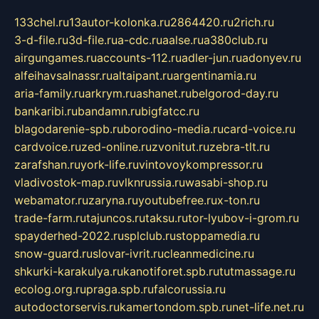
133chel.ru
13autor-kolonka.ru
2864420.ru
2rich.ru
3-d-file.ru
3d-file.ru
a-cdc.ru
aalse.ru
a380club.ru
airgungames.ru
accounts-112.ru
adler-jun.ru
adonyev.ru
alfeihavsalnassr.ru
altaipant.ru
argentinamia.ru
aria-family.ru
arkrym.ru
ashanet.ru
belgorod-day.ru
bankaribi.ru
bandamn.ru
bigfatcc.ru
blagodarenie-spb.ru
borodino-media.ru
card-voice.ru
cardvoice.ru
zed-online.ru
zvonitut.ru
zebra-tlt.ru
zarafshan.ru
york-life.ru
vintovoykompressor.ru
vladivostok-map.ru
vlknrussia.ru
wasabi-shop.ru
webamator.ru
zaryna.ru
youtubefree.ru
x-ton.ru
trade-farm.ru
tajuncos.ru
taksu.ru
tor-lyubov-i-grom.ru
spayderhed-2022.ru
splclub.ru
stoppamedia.ru
snow-guard.ru
slovar-ivrit.ru
cleanmedicine.ru
shkurki-karakulya.ru
kanotiforet.spb.ru
tutmassage.ru
ecolog.org.ru
praga.spb.ru
falcorussia.ru
autodoctorservis.ru
kamertondom.spb.ru
net-life.net.ru