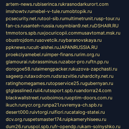
artem-news.ru
biserinca.ru
krasnodarkurort.com
imshowtv.ru
mebel-v-tule.ru
mobtopik.ru
pcsecurity.net.ru
tool-sib.ru
multimetrunit.ru
sp-tour.ru
fan-cs.ru
santeh-russia.ru
symbian9.net.ru
DSHAIR.RU
tmmotors.spb.ru
xjocuricopii.com
musavtomat.msk.ru
obustrojdom.ru
sovetcik.ru
ybaranovskaya.ru
ppknews.ru
cult-alshei.ru
JAPANRUSSIA.RU
proekciyamebel.ru
imper-finans.ru
rim.org.ru
glamourai.ru
brassminus.ru
zabor-pro.ru
ftn.pp.ru
dorogoe58.ru
laimengpacker.ru
kuzova-zapchasti.ru
sageerp.ru
taxodrom.ru
dsrazvitie.ru
hardcity.net.ru
ratinghomegames.ru
topservice25.ru
gubernyan.ru
gtglasslined.ru
ii4.ru
tssport.spb.ru
andorra24.com
blackwallstreet.ru
oboimos.ru
optim-doors.com.ru
ikuch.ru
nycr.org.ru
npa21.ru
vremya-ch.spb.ru
desert000.ru
ivtorgi.ru
ifiori.ru
catalog-statei.ru
dcv.org.ru
spetsmaster174.ru
ipkameryhiseeu.ru
dum26.ru
ruspol.spb.ru
fr-opendp.ru
kam-solnyshko.ru