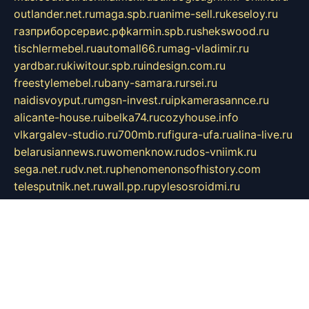
outlander.net.ru
maga.spb.ru
anime-sell.ru
keseloy.ru
газприборсервис.рф
karmin.spb.ru
shekswood.ru
tischlermebel.ru
automall66.ru
mag-vladimir.ru
yardbar.ru
kiwitour.spb.ru
indesign.com.ru
freestylemebel.ru
bany-samara.ru
rsei.ru
naidisvoyput.ru
mgsn-invest.ru
ipkamerasannce.ru
alicante-house.ru
ibelka74.ru
cozyhouse.info
vlkargalev-studio.ru
700mb.ru
figura-ufa.ru
alina-live.ru
belarusiannews.ru
womenknow.ru
dos-vniimk.ru
sega.net.ru
dv.net.ru
phenomenonsofhistory.com
telesputnik.net.ru
wall.pp.ru
pylesosroidmi.ru
gtc-clan.ru
cligs.ru
bibikazap.ru
popova.org.ru
netwhistler.spb.ru
bellvil.ru
bonzon.ru
iss-vladik.ru
defiparis.net.ru
las-gryzas.ru
amku.ru
electednews.spb.ru
feather.org.ru
spar72.ru
tankiigri.ru
dominus.com.ru
ibtree.ru
sanykool.pp.ru
unixlib.org.ru
menatep.spb.ru
gartenterrassen.ru
printeka.ru
skvozilka.com.ru
parkovka-pub.ru
lovemobi.ru
art-ru.ru