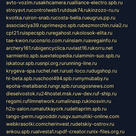
avto-vozim.ru
sakhcamera.ru
alliance-electro.spb.ru
stroyavt.ru
controlweb1.ru
tdsak74.ru
kinzozo-ru.ru
kvotka.ru
iron-snab.ru
costa-bella.ru
eugrus.pp.ru
associaciya39.ru
primexpo.spb.ru
bezmorchin.ru
ia2.ru
cpt21.ru
ispecspb.ru
regahost.ru
kolosok-elita.ru
tae-kwon.ru
consrio.com.ru
insiam.ru
avegainfo.ru
archery161.ru
bigencyclica.ru
vlast16.ru
korru.net
sarmiento.spb.su
extelopedia.ru
lammin-suo.spb.ru
iskatour.spb.ru
snpi.org.ru
running-line.ru
krygeva-spa.ru
chel.net.ru
rust-loco.ru
dugshop.ru
hl-beta.spb.ru
school494.spb.ru
mymubaby.ru
epoha-metalband.ru
ngr.spb.ru
rusgosnews.com
dieselvostok.ru
24hostel.msk.ru
w-dev.ru
f-ship.ru
regsmi.ru
filmnetwork.ru
malinasp.ru
kinosvin.ru
h2o-salon.ru
malutkayork.ru
deltaprim.spb.ru
tango-perm.ru
gooddir.ru
sgv.su
multiki-online.com
webkrasotki.com
cherinvest.ru
detskiy-ostrov.ru
ankou.spb.ru
alvesta1.ru
pdf-creator.ru
nix-files.org.ru