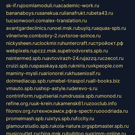
sk-if.ru
joomlamoduli.ru
academic-work.ru
bananaboys.ru
sanekua.ru
lianafrukt.ru
beta43.ru
tucsonwoori.com
alex-translation.ru
avantgardeclinics.ru
noel.msk.ru
buylq.ru
aquas-spb.ru
vilnerivne.com
bobry-2.ru
vtoroe-solnce.ru
nickysheen.ru
clockmir.ru
huntercraft.ru
стройокт.рф
webpixels.ru
pczz.msk.su
petrodvorets.spb.ru
nsintermed.spb.ru
avtovirazh-24.ru
jazzq.ru
czecot.ru
cruizi.spb.ru
spasskaya.spb.ru
kniris.ru
vkpeople.com
maminy-mysli.ru
arionorel.ru
khuseniosif.ru
dotmediacup.spb.ru
mebel-tiraspol.ru
all-books.biz
vmauto.spb.ru
shop-astyle.ru
derevo-s.ru
contrinform.ru
gutserial.ru
mdrussia.spb.ru
monod.ru
refine.org.ru
uk-krein.ru
kamensk61.ru
zooclub.info
filonov.org.ru
технокамск.рф
ra-spectr.ru
ooodriada.ru
promelmash.spb.ru
ixtys.spb.ru
fccity.ru
glamourstudio.spb.ru
kola-nature.org
spbmaster.spb.ru
musicoutlet.ru
china.msk.ru
bulldog.su
grimm-online.ru