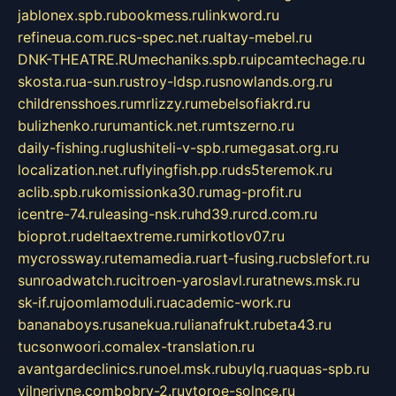
jablonex.spb.ru
bookmess.ru
linkword.ru
refineua.com.ru
cs-spec.net.ru
altay-mebel.ru
DNK-THEATRE.RU
mechaniks.spb.ru
ipcamtechage.ru
skosta.ru
a-sun.ru
stroy-ldsp.ru
snowlands.org.ru
childrensshoes.ru
mrlizzy.ru
mebelsofiakrd.ru
bulizhenko.ru
rumantick.net.ru
mtszerno.ru
daily-fishing.ru
glushiteli-v-spb.ru
megasat.org.ru
localization.net.ru
flyingfish.pp.ru
ds5teremok.ru
aclib.spb.ru
komissionka30.ru
mag-profit.ru
icentre-74.ru
leasing-nsk.ru
hd39.ru
rcd.com.ru
bioprot.ru
deltaextreme.ru
mirkotlov07.ru
mycrossway.ru
temamedia.ru
art-fusing.ru
cbslefort.ru
sunroadwatch.ru
citroen-yaroslavl.ru
ratnews.msk.ru
sk-if.ru
joomlamoduli.ru
academic-work.ru
bananaboys.ru
sanekua.ru
lianafrukt.ru
beta43.ru
tucsonwoori.com
alex-translation.ru
avantgardeclinics.ru
noel.msk.ru
buylq.ru
aquas-spb.ru
vilnerivne.com
bobry-2.ru
vtoroe-solnce.ru