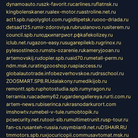
dynamoauto.ru
szk-favorit.ru
carlines.ru
flatnsk.ru
kingbolenskaner.ru
alex-motor.ru
astroline.net.ru
act1.spb.ru
polyglot.com.ru
gidlipetsk.ru
ooo-driada.ru
detsad125.ru
mir-zdoroviya.ru
bruslanovo.ru
siterem.ru
council.spb.ru
лодкипатриот.рф
kafekolizey.ru
iclub.net.ru
gazon-easy.ru
sugarepilekb.ru
grinox.ru
pylesostineco.ru
msts-ozarenie.ru
kameryjooan.ru
artemovskij.ru
dopler.spb.ru
aid70.ru
metall-perm.ru
ndm.msk.ru
ratingzooshop.ru
apiaccess.ru
globalautotrade.info
bezverhovskoe.ru
drsschool.ru
ZOOSMART.SPB.RU
dalakony.ru
medikijob.ru
remontt.spb.ru
photostudia.spb.ru
myragon.ru
terramia.ru
academy62.ru
gardengallereya.ru
rti.com.ru
artem-news.ru
biserinca.ru
krasnodarkurort.com
imshowtv.ru
mebel-v-tule.ru
mobtopik.ru
pcsecurity.net.ru
tool-sib.ru
multimetrunit.ru
sp-tour.ru
fan-cs.ru
santeh-russia.ru
symbian9.net.ru
DSHAIR.RU
tmmotors.spb.ru
xjocuricopii.com
musavtomat.msk.ru