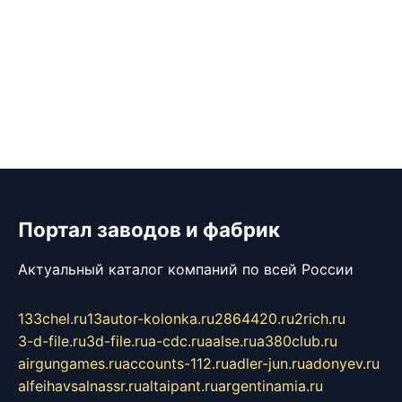
Портал заводов и фабрик
Актуальный каталог компаний по всей России
133chel.ru
13autor-kolonka.ru
2864420.ru
2rich.ru
3-d-file.ru
3d-file.ru
a-cdc.ru
aalse.ru
a380club.ru
airgungames.ru
accounts-112.ru
adler-jun.ru
adonyev.ru
alfeihavsalnassr.ru
altaipant.ru
argentinamia.ru