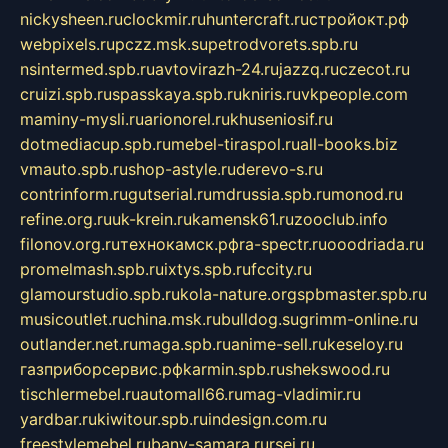
nickysheen.ru
clockmir.ru
huntercraft.ru
стройокт.рф
webpixels.ru
pczz.msk.su
petrodvorets.spb.ru
nsintermed.spb.ru
avtovirazh-24.ru
jazzq.ru
czecot.ru
cruizi.spb.ru
spasskaya.spb.ru
kniris.ru
vkpeople.com
maminy-mysli.ru
arionorel.ru
khuseniosif.ru
dotmediacup.spb.ru
mebel-tiraspol.ru
all-books.biz
vmauto.spb.ru
shop-astyle.ru
derevo-s.ru
contrinform.ru
gutserial.ru
mdrussia.spb.ru
monod.ru
refine.org.ru
uk-krein.ru
kamensk61.ru
zooclub.info
filonov.org.ru
технокамск.рф
ra-spectr.ru
ooodriada.ru
promelmash.spb.ru
ixtys.spb.ru
fccity.ru
glamourstudio.spb.ru
kola-nature.org
spbmaster.spb.ru
musicoutlet.ru
china.msk.ru
bulldog.su
grimm-online.ru
outlander.net.ru
maga.spb.ru
anime-sell.ru
keseloy.ru
газприборсервис.рф
karmin.spb.ru
shekswood.ru
tischlermebel.ru
automall66.ru
mag-vladimir.ru
yardbar.ru
kiwitour.spb.ru
indesign.com.ru
freestylemebel.ru
bany-samara.ru
rsei.ru