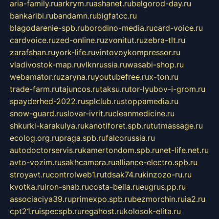
aria-family.ru
arkrym.ru
ashanet.ru
belgorod-day.ru
bankaribi.ru
bandamn.ru
bigfatcc.ru
blagodarenie-spb.ru
borodino-media.ru
card-voice.ru
cardvoice.ru
zed-online.ru
zvonitut.ru
zebra-tlt.ru
zarafshan.ru
york-life.ru
vintovoykompressor.ru
vladivostok-map.ru
vlknrussia.ru
wasabi-shop.ru
webamator.ru
zaryna.ru
youtubefree.ru
x-ton.ru
trade-farm.ru
tajuncos.ru
taksu.ru
tor-lyubov-i-grom.ru
spayderhed-2022.ru
splclub.ru
stoppamedia.ru
snow-guard.ru
slovar-ivrit.ru
cleanmedicine.ru
shkurki-karakulya.ru
kanotiforet.spb.ru
tutmassage.ru
ecolog.org.ru
praga.spb.ru
falcorussia.ru
autodoctorservis.ru
kamertondom.spb.ru
net-life.net.ru
avto-vozim.ru
sakhcamera.ru
alliance-electro.spb.ru
stroyavt.ru
controlweb1.ru
tdsak74.ru
kinzozo-ru.ru
kvotka.ru
iron-snab.ru
costa-bella.ru
eugrus.pp.ru
associaciya39.ru
primexpo.spb.ru
bezmorchin.ru
ia2.ru
cpt21.ru
ispecspb.ru
regahost.ru
kolosok-elita.ru