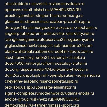
obustrojdom.ru
sovetcik.ru
ybaranovskaya.ru
ppknews.ru
cult-alshei.ru
JAPANRUSSIA.RU
proekciyamebel.ru
imper-finans.ru
rim.org.ru
glamourai.ru
brassminus.ru
zabor-pro.ru
ftn.pp.ru
dorogoe58.ru
laimengpacker.ru
kuzova-zapchasti.ru
sageerp.ru
taxodrom.ru
dsrazvitie.ru
hardcity.net.ru
ratinghomegames.ru
topservice25.ru
gubernyan.ru
gtglasslined.ru
ii4.ru
tssport.spb.ru
andorra24.com
blackwallstreet.ru
oboimos.ru
optim-doors.com.ru
ikuch.ru
nycr.org.ru
npa21.ru
vremya-ch.spb.ru
desert000.ru
ivtorgi.ru
ifiori.ru
catalog-statei.ru
dcv.org.ru
spetsmaster174.ru
ipkameryhiseeu.ru
dum26.ru
ruspol.spb.ru
fr-opendp.ru
kam-solnyshko.ru
cheyenne-arapaho.ru
sevzapmetal.spb.ru
ted-lapidus.spb.ru
parasite-eliminator.ru
sigma-complete.ru
modernworld.ru
dama-moda.ru
eholot-group.ru
sk-nvkz.ru
DRONGOLD.RU
democratia2.ru
i-farmer.ru
mass-sport.org