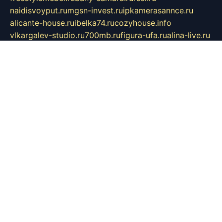
naidisvoyput.ru
mgsn-invest.ru
ipkamerasannce.ru
alicante-house.ru
ibelka74.ru
cozyhouse.info
vlkargalev-studio.ru
700mb.ru
figura-ufa.ru
alina-live.ru
belarusiannews.ru
womenknow.ru
dos-vniimk.ru
sega.net.ru
dv.net.ru
phenomenonsofhistory.com
telesputnik.net.ru
wall.pp.ru
pylesosroidmi.ru
gtc-clan.ru
cligs.ru
bibikazap.ru
popova.org.ru
netwhistler.spb.ru
bellvil.ru
bonzon.ru
iss-vladik.ru
defiparis.net.ru
las-gryzas.ru
amku.ru
electednews.spb.ru
feather.org.ru
spar72.ru
tankiigri.ru
dominus.com.ru
ibtree.ru
sanykool.pp.ru
unixlib.org.ru
menatep.spb.ru
gartenterrassen.ru
printeka.ru
skvozilka.com.ru
parkovka-pub.ru
lovemobi.ru
art-ru.ru
emulatorz.com.ru
alucomp.com.ru
tatforum.com.ru
alternativa-profi.ru
dermakler.ru
artsurvey.ru
aredir.ru
khimspas.ru
centr-maxi.ru
2018r.ru
bort-stomer-defort.ru
professional2.ru
gibsons.ru
artselena.ru
art-pilot.ru
ingredient.spb.ru