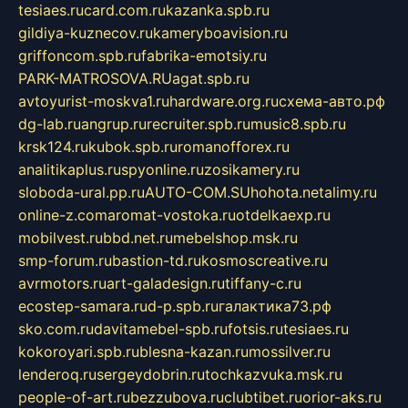
tesiaes.ru
card.com.ru
kazanka.spb.ru
gildiya-kuznecov.ru
kameryboavision.ru
griffoncom.spb.ru
fabrika-emotsiy.ru
PARK-MATROSOVA.RU
agat.spb.ru
avtoyurist-moskva1.ru
hardware.org.ru
схема-авто.рф
dg-lab.ru
angrup.ru
recruiter.spb.ru
music8.spb.ru
krsk124.ru
kubok.spb.ru
romanofforex.ru
analitikaplus.ru
spyonline.ru
zosikamery.ru
sloboda-ural.pp.ru
AUTO-COM.SU
hohota.net
alimy.ru
online-z.com
aromat-vostoka.ru
otdelkaexp.ru
mobilvest.ru
bbd.net.ru
mebelshop.msk.ru
smp-forum.ru
bastion-td.ru
kosmoscreative.ru
avrmotors.ru
art-galadesign.ru
tiffany-c.ru
ecostep-samara.ru
d-p.spb.ru
галактика73.рф
sko.com.ru
davitamebel-spb.ru
fotsis.ru
tesiaes.ru
kokoroyari.spb.ru
blesna-kazan.ru
mossilver.ru
lenderoq.ru
sergeydobrin.ru
tochkazvuka.msk.ru
people-of-art.ru
bezzubova.ru
clubtibet.ru
orior-aks.ru