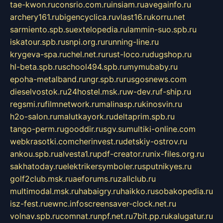
tae-kwon.ru
consrio.com.ru
insiam.ru
avegainfo.ru
archery161.ru
bigencyclica.ru
vlast16.ru
korru.net
sarmiento.spb.su
extelopedia.ru
lammin-suo.spb.ru
iskatour.spb.ru
snpi.org.ru
running-line.ru
krygeva-spa.ru
chel.net.ru
rust-loco.ru
dugshop.ru
hl-beta.spb.ru
school494.spb.ru
mymubaby.ru
epoha-metalband.ru
ngr.spb.ru
rusgosnews.com
dieselvostok.ru
24hostel.msk.ru
w-dev.ru
f-ship.ru
regsmi.ru
filmnetwork.ru
malinasp.ru
kinosvin.ru
h2o-salon.ru
malutkayork.ru
deltaprim.spb.ru
tango-perm.ru
gooddir.ru
sgv.su
multiki-online.com
webkrasotki.com
cherinvest.ru
detskiy-ostrov.ru
ankou.spb.ru
alvesta1.ru
pdf-creator.ru
nix-files.org.ru
sakhatoday.ru
elektrikersymboler.ru
sputnikyes.ru
golf2club.msk.ru
aeforums.ru
zallclub.ru
multimodal.msk.ru
habaigry.ru
haikko.ru
sobakopedia.ru
isz-fest.ru
ewnc.info
screensaver-clock.net.ru
volnav.spb.ru
comnat.ru
npf.net.ru
7bit.pp.ru
kalugatur.ru