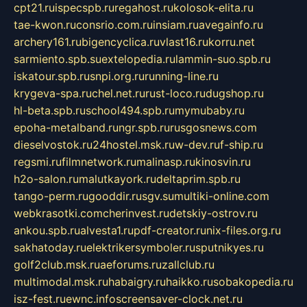
cpt21.ru
ispecspb.ru
regahost.ru
kolosok-elita.ru
tae-kwon.ru
consrio.com.ru
insiam.ru
avegainfo.ru
archery161.ru
bigencyclica.ru
vlast16.ru
korru.net
sarmiento.spb.su
extelopedia.ru
lammin-suo.spb.ru
iskatour.spb.ru
snpi.org.ru
running-line.ru
krygeva-spa.ru
chel.net.ru
rust-loco.ru
dugshop.ru
hl-beta.spb.ru
school494.spb.ru
mymubaby.ru
epoha-metalband.ru
ngr.spb.ru
rusgosnews.com
dieselvostok.ru
24hostel.msk.ru
w-dev.ru
f-ship.ru
regsmi.ru
filmnetwork.ru
malinasp.ru
kinosvin.ru
h2o-salon.ru
malutkayork.ru
deltaprim.spb.ru
tango-perm.ru
gooddir.ru
sgv.su
multiki-online.com
webkrasotki.com
cherinvest.ru
detskiy-ostrov.ru
ankou.spb.ru
alvesta1.ru
pdf-creator.ru
nix-files.org.ru
sakhatoday.ru
elektrikersymboler.ru
sputnikyes.ru
golf2club.msk.ru
aeforums.ru
zallclub.ru
multimodal.msk.ru
habaigry.ru
haikko.ru
sobakopedia.ru
isz-fest.ru
ewnc.info
screensaver-clock.net.ru