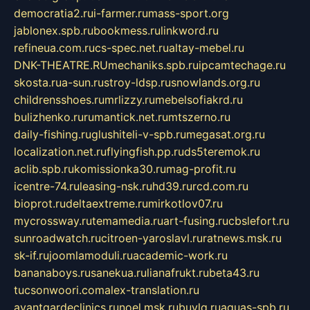
democratia2.ru
i-farmer.ru
mass-sport.org
jablonex.spb.ru
bookmess.ru
linkword.ru
refineua.com.ru
cs-spec.net.ru
altay-mebel.ru
DNK-THEATRE.RU
mechaniks.spb.ru
ipcamtechage.ru
skosta.ru
a-sun.ru
stroy-ldsp.ru
snowlands.org.ru
childrensshoes.ru
mrlizzy.ru
mebelsofiakrd.ru
bulizhenko.ru
rumantick.net.ru
mtszerno.ru
daily-fishing.ru
glushiteli-v-spb.ru
megasat.org.ru
localization.net.ru
flyingfish.pp.ru
ds5teremok.ru
aclib.spb.ru
komissionka30.ru
mag-profit.ru
icentre-74.ru
leasing-nsk.ru
hd39.ru
rcd.com.ru
bioprot.ru
deltaextreme.ru
mirkotlov07.ru
mycrossway.ru
temamedia.ru
art-fusing.ru
cbslefort.ru
sunroadwatch.ru
citroen-yaroslavl.ru
ratnews.msk.ru
sk-if.ru
joomlamoduli.ru
academic-work.ru
bananaboys.ru
sanekua.ru
lianafrukt.ru
beta43.ru
tucsonwoori.com
alex-translation.ru
avantgardeclinics.ru
noel.msk.ru
buylq.ru
aquas-spb.ru