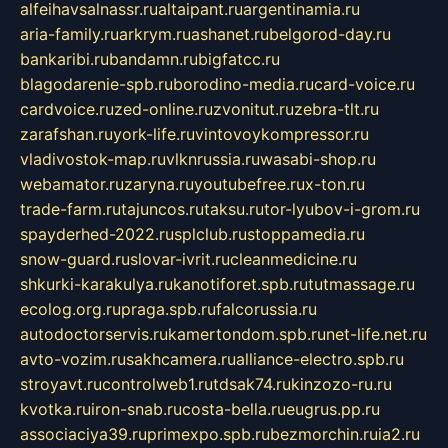
alfeihavsalnassr.ru
altaipant.ru
argentinamia.ru
aria-family.ru
arkrym.ru
ashanet.ru
belgorod-day.ru
bankaribi.ru
bandamn.ru
bigfatcc.ru
blagodarenie-spb.ru
borodino-media.ru
card-voice.ru
cardvoice.ru
zed-online.ru
zvonitut.ru
zebra-tlt.ru
zarafshan.ru
york-life.ru
vintovoykompressor.ru
vladivostok-map.ru
vlknrussia.ru
wasabi-shop.ru
webamator.ru
zaryna.ru
youtubefree.ru
x-ton.ru
trade-farm.ru
tajuncos.ru
taksu.ru
tor-lyubov-i-grom.ru
spayderhed-2022.ru
splclub.ru
stoppamedia.ru
snow-guard.ru
slovar-ivrit.ru
cleanmedicine.ru
shkurki-karakulya.ru
kanotiforet.spb.ru
tutmassage.ru
ecolog.org.ru
praga.spb.ru
falcorussia.ru
autodoctorservis.ru
kamertondom.spb.ru
net-life.net.ru
avto-vozim.ru
sakhcamera.ru
alliance-electro.spb.ru
stroyavt.ru
controlweb1.ru
tdsak74.ru
kinzozo-ru.ru
kvotka.ru
iron-snab.ru
costa-bella.ru
eugrus.pp.ru
associaciya39.ru
primexpo.spb.ru
bezmorchin.ru
ia2.ru