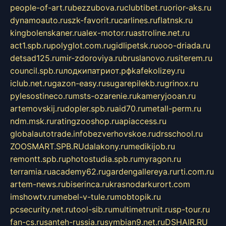
people-of-art.ru
bezzubova.ru
clubtibet.ru
orior-aks.ru
dynamoauto.ru
szk-favorit.ru
carlines.ru
flatnsk.ru
kingbolenskaner.ru
alex-motor.ru
astroline.net.ru
act1.spb.ru
polyglot.com.ru
gidlipetsk.ru
ooo-driada.ru
detsad125.ru
mir-zdoroviya.ru
bruslanovo.ru
siterem.ru
council.spb.ru
лодкипатриот.рф
kafekolizey.ru
iclub.net.ru
gazon-easy.ru
sugarepilekb.ru
grinox.ru
pylesostineco.ru
msts-ozarenie.ru
kameryjooan.ru
artemovskij.ru
dopler.spb.ru
aid70.ru
metall-perm.ru
ndm.msk.ru
ratingzooshop.ru
apiaccess.ru
globalautotrade.info
bezverhovskoe.ru
drsschool.ru
ZOOSMART.SPB.RU
dalakony.ru
medikijob.ru
remontt.spb.ru
photostudia.spb.ru
myragon.ru
terramia.ru
academy62.ru
gardengallereya.ru
rti.com.ru
artem-news.ru
biserinca.ru
krasnodarkurort.com
imshowtv.ru
mebel-v-tule.ru
mobtopik.ru
pcsecurity.net.ru
tool-sib.ru
multimetrunit.ru
sp-tour.ru
fan-cs.ru
santeh-russia.ru
symbian9.net.ru
DSHAIR.RU