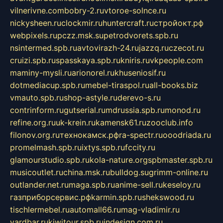
vilnerivne.com
bobry-2.ru
vtoroe-solnce.ru
nickysheen.ru
clockmir.ru
huntercraft.ru
стройокт.рф
webpixels.ru
pczz.msk.su
petrodvorets.spb.ru
nsintermed.spb.ru
avtovirazh-24.ru
jazzq.ru
czecot.ru
cruizi.spb.ru
spasskaya.spb.ru
kniris.ru
vkpeople.com
maminy-mysli.ru
arionorel.ru
khuseniosif.ru
dotmediacup.spb.ru
mebel-tiraspol.ru
all-books.biz
vmauto.spb.ru
shop-astyle.ru
derevo-s.ru
contrinform.ru
gutserial.ru
mdrussia.spb.ru
monod.ru
refine.org.ru
uk-krein.ru
kamensk61.ru
zooclub.info
filonov.org.ru
технокамск.рф
ra-spectr.ru
ooodriada.ru
promelmash.spb.ru
ixtys.spb.ru
fccity.ru
glamourstudio.spb.ru
kola-nature.org
spbmaster.spb.ru
musicoutlet.ru
china.msk.ru
bulldog.su
grimm-online.ru
outlander.net.ru
maga.spb.ru
anime-sell.ru
keseloy.ru
газприборсервис.рф
karmin.spb.ru
shekswood.ru
tischlermebel.ru
automall66.ru
mag-vladimir.ru
yardbar.ru
kiwitour.spb.ru
indesign.com.ru