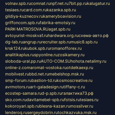
volnav.spb.ru
comnat.ru
npf.net.ru
7bit.pp.ru
kalugatur.ru
tesiaes.ru
card.com.ru
kazanka.spb.ru
gildiya-kuznecov.ru
kameryboavision.ru
griffoncom.spb.ru
fabrika-emotsiy.ru
PARK-MATROSOVA.RU
agat.spb.ru
avtoyurist-moskva1.ru
hardware.org.ru
схема-авто.рф
dg-lab.ru
angrup.ru
recruiter.spb.ru
music8.spb.ru
krsk124.ru
kubok.spb.ru
romanofforex.ru
analitikaplus.ru
spyonline.ru
zosikamery.ru
sloboda-ural.pp.ru
AUTO-COM.SU
hohota.net
alimy.ru
online-z.com
aromat-vostoka.ru
otdelkaexp.ru
mobilvest.ru
bbd.net.ru
mebelshop.msk.ru
smp-forum.ru
bastion-td.ru
kosmoscreative.ru
avrmotors.ru
art-galadesign.ru
tiffany-c.ru
ecostep-samara.ru
d-p.spb.ru
галактика73.рф
sko.com.ru
davitamebel-spb.ru
fotsis.ru
tesiaes.ru
kokoroyari.spb.ru
blesna-kazan.ru
mossilver.ru
lenderoq.ru
sergeydobrin.ru
tochkazvuka.msk.ru