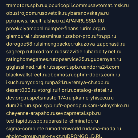
tmmotors.spb.ru
xjocuricopii.com
musavtomat.msk.ru
obustrojdom.ru
sovetcik.ru
ybaranovskaya.ru
ppknews.ru
cult-alshei.ru
JAPANRUSSIA.RU
proekciyamebel.ru
imper-finans.ru
rim.org.ru
glamourai.ru
brassminus.ru
zabor-pro.ru
ftn.pp.ru
dorogoe58.ru
laimengpacker.ru
kuzova-zapchasti.ru
sageerp.ru
taxodrom.ru
dsrazvitie.ru
hardcity.net.ru
ratinghomegames.ru
topservice25.ru
gubernyan.ru
gtglasslined.ru
ii4.ru
tssport.spb.ru
andorra24.com
blackwallstreet.ru
oboimos.ru
optim-doors.com.ru
ikuch.ru
nycr.org.ru
npa21.ru
vremya-ch.spb.ru
desert000.ru
ivtorgi.ru
ifiori.ru
catalog-statei.ru
dcv.org.ru
spetsmaster174.ru
ipkameryhiseeu.ru
dum26.ru
ruspol.spb.ru
fr-opendp.ru
kam-solnyshko.ru
cheyenne-arapaho.ru
sevzapmetal.spb.ru
ted-lapidus.spb.ru
parasite-eliminator.ru
sigma-complete.ru
modernworld.ru
dama-moda.ru
eholot-group.ru
sk-nvkz.ru
DRONGOLD.RU