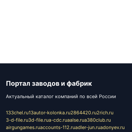
Портал заводов и фабрик
Актуальный каталог компаний по всей России
133chel.ru
13autor-kolonka.ru
2864420.ru
2rich.ru
3-d-file.ru
3d-file.ru
a-cdc.ru
aalse.ru
a380club.ru
airgungames.ru
accounts-112.ru
adler-jun.ru
adonyev.ru