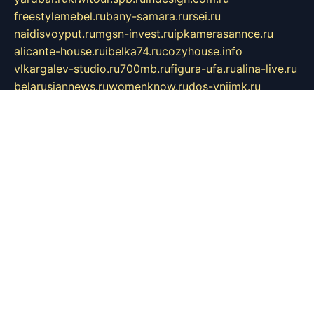
freestylemebel.ru
bany-samara.ru
rsei.ru
naidisvoyput.ru
mgsn-invest.ru
ipkamerasannce.ru
alicante-house.ru
ibelka74.ru
cozyhouse.info
vlkargalev-studio.ru
700mb.ru
figura-ufa.ru
alina-live.ru
belarusiannews.ru
womenknow.ru
dos-vniimk.ru
sega.net.ru
dv.net.ru
phenomenonsofhistory.com
telesputnik.net.ru
wall.pp.ru
pylesosroidmi.ru
gtc-clan.ru
cligs.ru
bibikazap.ru
popova.org.ru
netwhistler.spb.ru
bellvil.ru
bonzon.ru
iss-vladik.ru
defiparis.net.ru
las-gryzas.ru
amku.ru
electednews.spb.ru
feather.org.ru
spar72.ru
tankiigri.ru
dominus.com.ru
ibtree.ru
sanykool.pp.ru
unixlib.org.ru
menatep.spb.ru
gartenterrassen.ru
printeka.ru
skvozilka.com.ru
parkovka-pub.ru
lovemobi.ru
art-ru.ru
emulatorz.com.ru
alucomp.com.ru
tatforum.com.ru
alternativa-profi.ru
dermakler.ru
artsurvey.ru
aredir.ru
khimspas.ru
centr-maxi.ru
2018r.ru