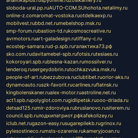
analitikaplus.ru
spyonline.ru
zosikamery.ru
sloboda-ural.pp.ru
AUTO-COM.SU
hohota.net
alimy.ru
online-z.com
aromat-vostoka.ru
otdelkaexp.ru
mobilvest.ru
bbd.net.ru
mebelshop.msk.ru
smp-forum.ru
bastion-td.ru
kosmoscreative.ru
avrmotors.ru
art-galadesign.ru
tiffany-c.ru
ecostep-samara.ru
d-p.spb.ru
галактика73.рф
sko.com.ru
davitamebel-spb.ru
fotsis.ru
tesiaes.ru
kokoroyari.spb.ru
blesna-kazan.ru
mossilver.ru
lenderoq.ru
sergeydobrin.ru
tochkazvuka.msk.ru
people-of-art.ru
bezzubova.ru
clubtibet.ru
orior-aks.ru
dynamoauto.ru
szk-favorit.ru
carlines.ru
flatnsk.ru
kingbolenskaner.ru
alex-motor.ru
astroline.net.ru
act1.spb.ru
polyglot.com.ru
gidlipetsk.ru
ooo-driada.ru
detsad125.ru
mir-zdoroviya.ru
bruslanovo.ru
siterem.ru
council.spb.ru
лодкипатриот.рф
kafekolizey.ru
iclub.net.ru
gazon-easy.ru
sugarepilekb.ru
grinox.ru
pylesostineco.ru
msts-ozarenie.ru
kameryjooan.ru