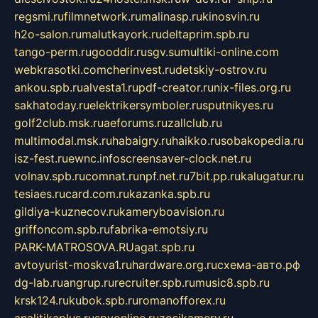
regsmi.ru
filmnetwork.ru
malinasp.ru
kinosvin.ru
h2o-salon.ru
malutkayork.ru
deltaprim.spb.ru
tango-perm.ru
gooddir.ru
sgv.su
multiki-online.com
webkrasotki.com
cherinvest.ru
detskiy-ostrov.ru
ankou.spb.ru
alvesta1.ru
pdf-creator.ru
nix-files.org.ru
sakhatoday.ru
elektrikersymboler.ru
sputnikyes.ru
golf2club.msk.ru
aeforums.ru
zallclub.ru
multimodal.msk.ru
habaigry.ru
haikko.ru
sobakopedia.ru
isz-fest.ru
ewnc.info
screensaver-clock.net.ru
volnav.spb.ru
comnat.ru
npf.net.ru
7bit.pp.ru
kalugatur.ru
tesiaes.ru
card.com.ru
kazanka.spb.ru
gildiya-kuznecov.ru
kameryboavision.ru
griffoncom.spb.ru
fabrika-emotsiy.ru
PARK-MATROSOVA.RU
agat.spb.ru
avtoyurist-moskva1.ru
hardware.org.ru
схема-авто.рф
dg-lab.ru
angrup.ru
recruiter.spb.ru
music8.spb.ru
krsk124.ru
kubok.spb.ru
romanofforex.ru