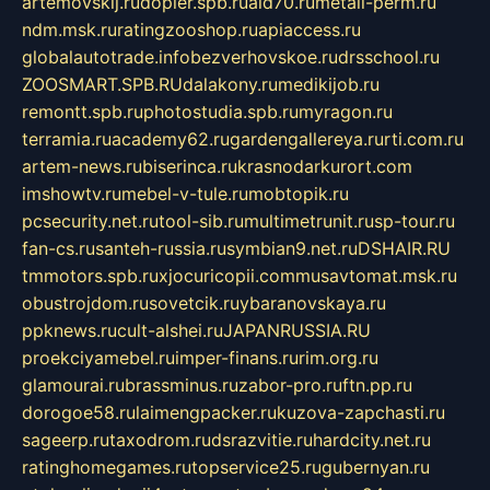
artemovskij.ru
dopler.spb.ru
aid70.ru
metall-perm.ru
ndm.msk.ru
ratingzooshop.ru
apiaccess.ru
globalautotrade.info
bezverhovskoe.ru
drsschool.ru
ZOOSMART.SPB.RU
dalakony.ru
medikijob.ru
remontt.spb.ru
photostudia.spb.ru
myragon.ru
terramia.ru
academy62.ru
gardengallereya.ru
rti.com.ru
artem-news.ru
biserinca.ru
krasnodarkurort.com
imshowtv.ru
mebel-v-tule.ru
mobtopik.ru
pcsecurity.net.ru
tool-sib.ru
multimetrunit.ru
sp-tour.ru
fan-cs.ru
santeh-russia.ru
symbian9.net.ru
DSHAIR.RU
tmmotors.spb.ru
xjocuricopii.com
musavtomat.msk.ru
obustrojdom.ru
sovetcik.ru
ybaranovskaya.ru
ppknews.ru
cult-alshei.ru
JAPANRUSSIA.RU
proekciyamebel.ru
imper-finans.ru
rim.org.ru
glamourai.ru
brassminus.ru
zabor-pro.ru
ftn.pp.ru
dorogoe58.ru
laimengpacker.ru
kuzova-zapchasti.ru
sageerp.ru
taxodrom.ru
dsrazvitie.ru
hardcity.net.ru
ratinghomegames.ru
topservice25.ru
gubernyan.ru