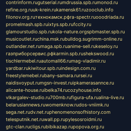
contrinform.ru
gutserial.ru
mdrussia.spb.ru
monod.ru
refine.org.ru
uk-krein.ru
kamensk61.ru
zooclub.info
filonov.org.ru
технокамск.рф
ra-spectr.ru
ooodriada.ru
promelmash.spb.ru
ixtys.spb.ru
fccity.ru
glamourstudio.spb.ru
kola-nature.org
spbmaster.spb.ru
musicoutlet.ru
china.msk.ru
bulldog.su
grimm-online.ru
outlander.net.ru
maga.spb.ru
anime-sell.ru
keseloy.ru
газприборсервис.рф
karmin.spb.ru
shekswood.ru
tischlermebel.ru
automall66.ru
mag-vladimir.ru
yardbar.ru
kiwitour.spb.ru
indesign.com.ru
freestylemebel.ru
bany-samara.ru
rsei.ru
naidisvoyput.ru
mgsn-invest.ru
ipkamerasannce.ru
alicante-house.ru
ibelka74.ru
cozyhouse.info
vlkargalev-studio.ru
700mb.ru
figura-ufa.ru
alina-live.ru
belarusiannews.ru
womenknow.ru
dos-vniimk.ru
sega.net.ru
dv.net.ru
phenomenonsofhistory.com
telesputnik.net.ru
wall.pp.ru
pylesosroidmi.ru
gtc-clan.ru
cligs.ru
bibikazap.ru
popova.org.ru