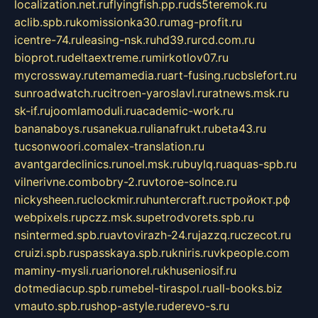
localization.net.ru
flyingfish.pp.ru
ds5teremok.ru
aclib.spb.ru
komissionka30.ru
mag-profit.ru
icentre-74.ru
leasing-nsk.ru
hd39.ru
rcd.com.ru
bioprot.ru
deltaextreme.ru
mirkotlov07.ru
mycrossway.ru
temamedia.ru
art-fusing.ru
cbslefort.ru
sunroadwatch.ru
citroen-yaroslavl.ru
ratnews.msk.ru
sk-if.ru
joomlamoduli.ru
academic-work.ru
bananaboys.ru
sanekua.ru
lianafrukt.ru
beta43.ru
tucsonwoori.com
alex-translation.ru
avantgardeclinics.ru
noel.msk.ru
buylq.ru
aquas-spb.ru
vilnerivne.com
bobry-2.ru
vtoroe-solnce.ru
nickysheen.ru
clockmir.ru
huntercraft.ru
стройокт.рф
webpixels.ru
pczz.msk.su
petrodvorets.spb.ru
nsintermed.spb.ru
avtovirazh-24.ru
jazzq.ru
czecot.ru
cruizi.spb.ru
spasskaya.spb.ru
kniris.ru
vkpeople.com
maminy-mysli.ru
arionorel.ru
khuseniosif.ru
dotmediacup.spb.ru
mebel-tiraspol.ru
all-books.biz
vmauto.spb.ru
shop-astyle.ru
derevo-s.ru