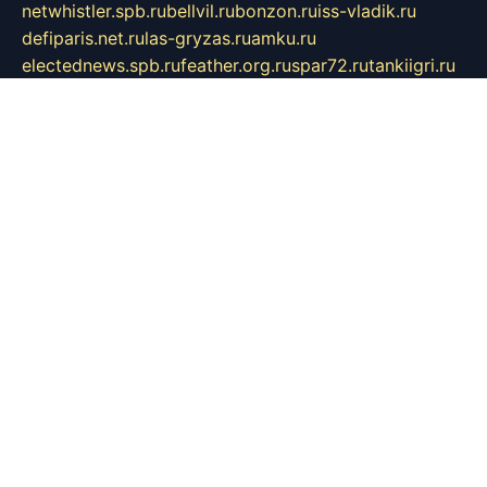
netwhistler.spb.ru
bellvil.ru
bonzon.ru
iss-vladik.ru
defiparis.net.ru
las-gryzas.ru
amku.ru
electednews.spb.ru
feather.org.ru
spar72.ru
tankiigri.ru
dominus.com.ru
ibtree.ru
sanykool.pp.ru
unixlib.org.ru
menatep.spb.ru
gartenterrassen.ru
printeka.ru
skvozilka.com.ru
parkovka-pub.ru
lovemobi.ru
art-ru.ru
emulatorz.com.ru
alucomp.com.ru
tatforum.com.ru
alternativa-profi.ru
dermakler.ru
artsurvey.ru
aredir.ru
khimspas.ru
centr-maxi.ru
2018r.ru
bort-stomer-defort.ru
professional2.ru
gibsons.ru
artselena.ru
art-pilot.ru
ingredient.spb.ru
npfpolimer.spb.ru
argentum.spb.ru
hom-edu.ru
af-num.ru
cashadvanceamericasev.org
trexp.spb.ru
apteka-gerzena.ru
vasilyevka.msk.ru
personalloanrgx.org
tishanskiysdk.ru
atma-volga.ru
yoga-media.ru
asmirnov.ru
betonvodincovo.ru
panonature.spb.ru
altai-team.ru
svobodatort.ru
taxi-rating.ru
icats24.ru
galeksy.ru
fixdream.ru