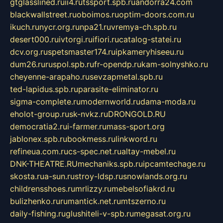
gtglasslined.ru
ii4.ru
tssport.spb.ru
andorra24.com
blackwallstreet.ru
oboimos.ru
optim-doors.com.ru
ikuch.ru
nycr.org.ru
npa21.ru
vremya-ch.spb.ru
desert000.ru
ivtorgi.ru
ifiori.ru
catalog-statei.ru
dcv.org.ru
spetsmaster174.ru
ipkameryhiseeu.ru
dum26.ru
ruspol.spb.ru
fr-opendp.ru
kam-solnyshko.ru
cheyenne-arapaho.ru
sevzapmetal.spb.ru
ted-lapidus.spb.ru
parasite-eliminator.ru
sigma-complete.ru
modernworld.ru
dama-moda.ru
eholot-group.ru
sk-nvkz.ru
DRONGOLD.RU
democratia2.ru
i-farmer.ru
mass-sport.org
jablonex.spb.ru
bookmess.ru
linkword.ru
refineua.com.ru
cs-spec.net.ru
altay-mebel.ru
DNK-THEATRE.RU
mechaniks.spb.ru
ipcamtechage.ru
skosta.ru
a-sun.ru
stroy-ldsp.ru
snowlands.org.ru
childrensshoes.ru
mrlizzy.ru
mebelsofiakrd.ru
bulizhenko.ru
rumantick.net.ru
mtszerno.ru
daily-fishing.ru
glushiteli-v-spb.ru
megasat.org.ru