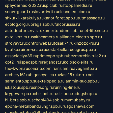
spayderhed-2022.ru
splclub.ru
stoppamedia.ru
snow-guard.ru
slovar-ivrit.ru
cleanmedicine.ru
shkurki-karakulya.ru
kanotiforet.spb.ru
tutmassage.ru
ecolog.org.ru
praga.spb.ru
falcorussia.ru
autodoctorservis.ru
kamertondom.spb.ru
net-life.net.ru
avto-vozim.ru
sakhcamera.ru
alliance-electro.spb.ru
stroyavt.ru
controlweb1.ru
tdsak74.ru
kinzozo-ru.ru
kvotka.ru
iron-snab.ru
costa-bella.ru
eugrus.pp.ru
associaciya39.ru
primexpo.spb.ru
bezmorchin.ru
ia2.ru
cpt21.ru
ispecspb.ru
regahost.ru
kolosok-elita.ru
tae-kwon.ru
consrio.com.ru
insiam.ru
avegainfo.ru
archery161.ru
bigencyclica.ru
vlast16.ru
korru.net
sarmiento.spb.su
extelopedia.ru
lammin-suo.spb.ru
iskatour.spb.ru
snpi.org.ru
running-line.ru
krygeva-spa.ru
chel.net.ru
rust-loco.ru
dugshop.ru
hl-beta.spb.ru
school494.spb.ru
mymubaby.ru
epoha-metalband.ru
ngr.spb.ru
rusgosnews.com
dieselvostok.ru
24hostel.msk.ru
w-dev.ru
f-ship.ru