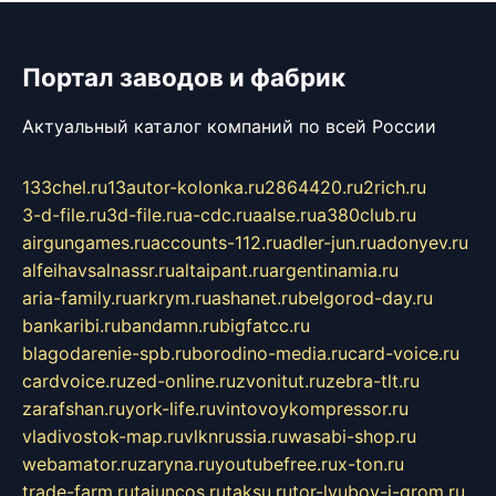
Портал заводов и фабрик
Актуальный каталог компаний по всей России
133chel.ru
13autor-kolonka.ru
2864420.ru
2rich.ru
3-d-file.ru
3d-file.ru
a-cdc.ru
aalse.ru
a380club.ru
airgungames.ru
accounts-112.ru
adler-jun.ru
adonyev.ru
alfeihavsalnassr.ru
altaipant.ru
argentinamia.ru
aria-family.ru
arkrym.ru
ashanet.ru
belgorod-day.ru
bankaribi.ru
bandamn.ru
bigfatcc.ru
blagodarenie-spb.ru
borodino-media.ru
card-voice.ru
cardvoice.ru
zed-online.ru
zvonitut.ru
zebra-tlt.ru
zarafshan.ru
york-life.ru
vintovoykompressor.ru
vladivostok-map.ru
vlknrussia.ru
wasabi-shop.ru
webamator.ru
zaryna.ru
youtubefree.ru
x-ton.ru
trade-farm.ru
tajuncos.ru
taksu.ru
tor-lyubov-i-grom.ru