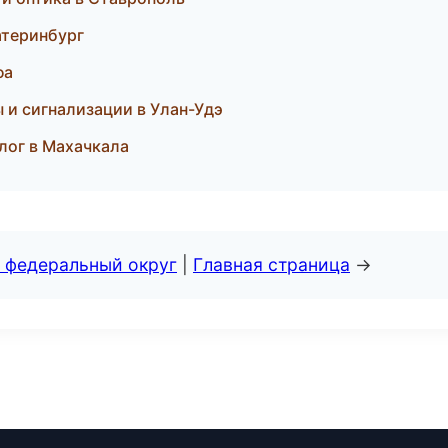
катеринбург
фа
 и сигнализации в Улан-Удэ
алог в Махачкала
 федеральный округ
|
Главная страница
→