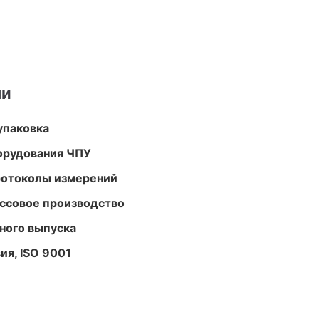
ми
упаковка
орудования ЧПУ
ротоколы измерений
ассовое производство
ного выпуска
ия, ISO 9001