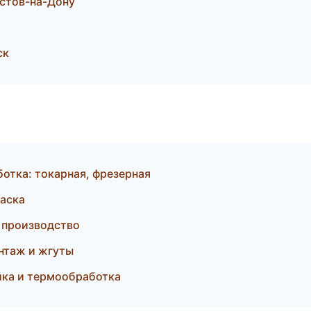
остов-на-Дону
ск
отка: токарная, фрезерная
аска
 производство
нтаж и жгуты
йка и термообработка