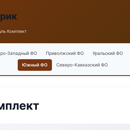
брик
ль Комплект
ро-Западный ФО
Приволжский ФО
Уральский ФО
Южный ФО
Северо-Кавказский ФО
мплект