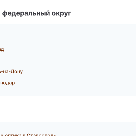
 федеральный округ
ад
в-на-Дону
снодар
 и оптика в Ставрополь