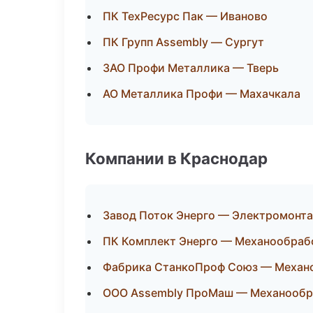
ПК ТехРесурс Пак — Иваново
ПК Групп Assembly — Сургут
ЗАО Профи Металлика — Тверь
АО Металлика Профи — Махачкала
Компании в Краснодар
Завод Поток Энерго — Электромонт
ПК Комплект Энерго — Механообрабо
Фабрика СтанкоПроф Союз — Механо
ООО Assembly ПроМаш — Механообра