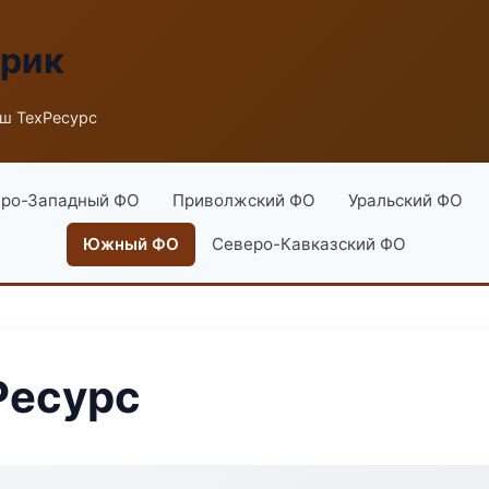
брик
ш ТехРесурс
ро-Западный ФО
Приволжский ФО
Уральский ФО
Южный ФО
Северо-Кавказский ФО
Ресурс