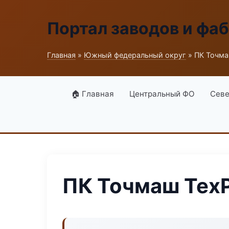
Портал заводов и фа
Главная
»
Южный федеральный округ
» ПК Точма
🏠 Главная
Центральный ФО
Севе
ПК Точмаш Тех