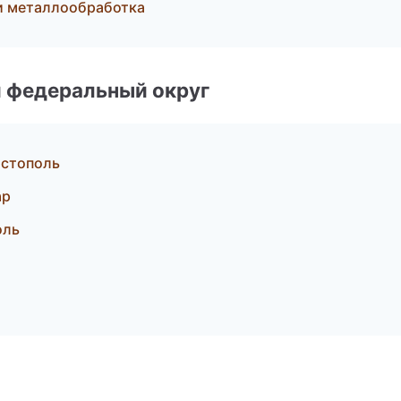
и металлообработка
 федеральный округ
астополь
ар
оль