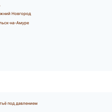
д
ижний Новгород
льск-на-Амуре
итьё под давлением