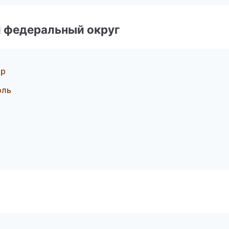
 федеральный округ
ар
оль