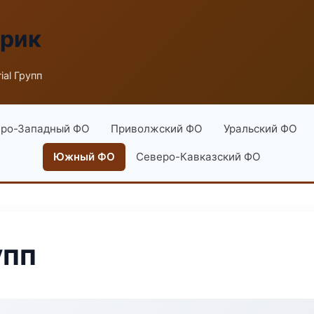
брик
ial Групп
ро-Западный ФО
Приволжский ФО
Уральский ФО
Южный ФО
Северо-Кавказский ФО
упп