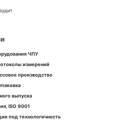
аудит
ми
орудования ЧПУ
ротоколы измерений
ассовое производство
упаковка
ного выпуска
ия, ISO 9001
ции под технологичность