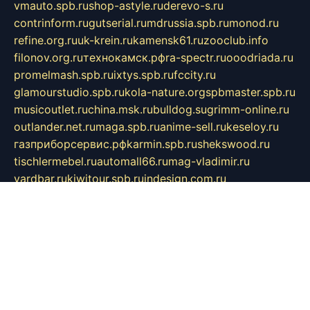
vmauto.spb.ru
shop-astyle.ru
derevo-s.ru
contrinform.ru
gutserial.ru
mdrussia.spb.ru
monod.ru
refine.org.ru
uk-krein.ru
kamensk61.ru
zooclub.info
filonov.org.ru
технокамск.рф
ra-spectr.ru
ooodriada.ru
promelmash.spb.ru
ixtys.spb.ru
fccity.ru
glamourstudio.spb.ru
kola-nature.org
spbmaster.spb.ru
musicoutlet.ru
china.msk.ru
bulldog.su
grimm-online.ru
outlander.net.ru
maga.spb.ru
anime-sell.ru
keseloy.ru
газприборсервис.рф
karmin.spb.ru
shekswood.ru
tischlermebel.ru
automall66.ru
mag-vladimir.ru
yardbar.ru
kiwitour.spb.ru
indesign.com.ru
freestylemebel.ru
bany-samara.ru
rsei.ru
naidisvoyput.ru
mgsn-invest.ru
ipkamerasannce.ru
alicante-house.ru
ibelka74.ru
cozyhouse.info
vlkargalev-studio.ru
700mb.ru
figura-ufa.ru
alina-live.ru
belarusiannews.ru
womenknow.ru
dos-vniimk.ru
sega.net.ru
dv.net.ru
phenomenonsofhistory.com
telesputnik.net.ru
wall.pp.ru
pylesosroidmi.ru