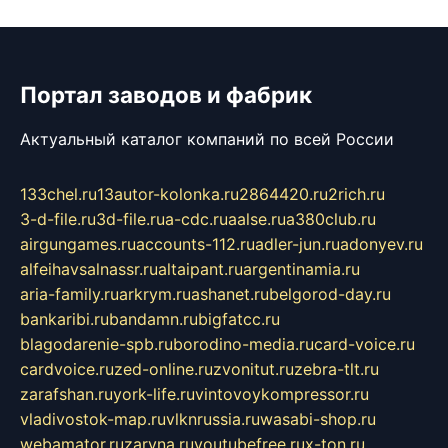
Портал заводов и фабрик
Актуальный каталог компаний по всей России
133chel.ru
13autor-kolonka.ru
2864420.ru
2rich.ru
3-d-file.ru
3d-file.ru
a-cdc.ru
aalse.ru
a380club.ru
airgungames.ru
accounts-112.ru
adler-jun.ru
adonyev.ru
alfeihavsalnassr.ru
altaipant.ru
argentinamia.ru
aria-family.ru
arkrym.ru
ashanet.ru
belgorod-day.ru
bankaribi.ru
bandamn.ru
bigfatcc.ru
blagodarenie-spb.ru
borodino-media.ru
card-voice.ru
cardvoice.ru
zed-online.ru
zvonitut.ru
zebra-tlt.ru
zarafshan.ru
york-life.ru
vintovoykompressor.ru
vladivostok-map.ru
vlknrussia.ru
wasabi-shop.ru
webamator.ru
zaryna.ru
youtubefree.ru
x-ton.ru