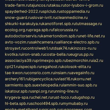
trade-farm.ru
tajuncos.ru
taksu.ru
tor-lyubov-i-grom.ru
spayderhed-2022.ru
splclub.ru
stoppamedia.ru
snow-guard.ru
slovar-ivrit.ru
cleanmedicine.ru
shkurki-karakulya.ru
kanotiforet.spb.ru
tutmassage.ru
ecolog.org.ru
praga.spb.ru
falcorussia.ru
autodoctorservis.ru
kamertondom.spb.ru
net-life.net.ru
avto-vozim.ru
sakhcamera.ru
alliance-electro.spb.ru
stroyavt.ru
controlweb1.ru
tdsak74.ru
kinzozo-ru.ru
kvotka.ru
iron-snab.ru
costa-bella.ru
eugrus.pp.ru
associaciya39.ru
primexpo.spb.ru
bezmorchin.ru
ia2.ru
cpt21.ru
ispecspb.ru
regahost.ru
kolosok-elita.ru
tae-kwon.ru
consrio.com.ru
insiam.ru
avegainfo.ru
archery161.ru
bigencyclica.ru
vlast16.ru
korru.net
sarmiento.spb.su
extelopedia.ru
lammin-suo.spb.ru
iskatour.spb.ru
snpi.org.ru
running-line.ru
krygeva-spa.ru
chel.net.ru
rust-loco.ru
dugshop.ru
hl-beta.spb.ru
school494.spb.ru
mymubaby.ru
epoha-metalband.ru
ngr.spb.ru
rusgosnews.com