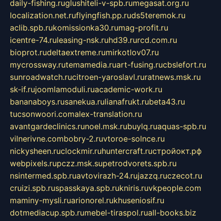
daily-fishing.ru
glushiteli-v-spb.ru
megasat.org.ru
localization.net.ru
flyingfish.pp.ru
ds5teremok.ru
aclib.spb.ru
komissionka30.ru
mag-profit.ru
icentre-74.ru
leasing-nsk.ru
hd39.ru
rcd.com.ru
bioprot.ru
deltaextreme.ru
mirkotlov07.ru
mycrossway.ru
temamedia.ru
art-fusing.ru
cbslefort.ru
sunroadwatch.ru
citroen-yaroslavl.ru
ratnews.msk.ru
sk-if.ru
joomlamoduli.ru
academic-work.ru
bananaboys.ru
sanekua.ru
lianafrukt.ru
beta43.ru
tucsonwoori.com
alex-translation.ru
avantgardeclinics.ru
noel.msk.ru
buylq.ru
aquas-spb.ru
vilnerivne.com
bobry-2.ru
vtoroe-solnce.ru
nickysheen.ru
clockmir.ru
huntercraft.ru
стройокт.рф
webpixels.ru
pczz.msk.su
petrodvorets.spb.ru
nsintermed.spb.ru
avtovirazh-24.ru
jazzq.ru
czecot.ru
cruizi.spb.ru
spasskaya.spb.ru
kniris.ru
vkpeople.com
maminy-mysli.ru
arionorel.ru
khuseniosif.ru
dotmediacup.spb.ru
mebel-tiraspol.ru
all-books.biz