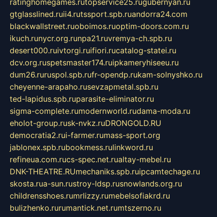
ratinghomegames.ru
topservice25.ru
gubernyan.ru
gtglasslined.ru
ii4.ru
tssport.spb.ru
andorra24.com
blackwallstreet.ru
oboimos.ru
optim-doors.com.ru
ikuch.ru
nycr.org.ru
npa21.ru
vremya-ch.spb.ru
desert000.ru
ivtorgi.ru
ifiori.ru
catalog-statei.ru
dcv.org.ru
spetsmaster174.ru
ipkameryhiseeu.ru
dum26.ru
ruspol.spb.ru
fr-opendp.ru
kam-solnyshko.ru
cheyenne-arapaho.ru
sevzapmetal.spb.ru
ted-lapidus.spb.ru
parasite-eliminator.ru
sigma-complete.ru
modernworld.ru
dama-moda.ru
eholot-group.ru
sk-nvkz.ru
DRONGOLD.RU
democratia2.ru
i-farmer.ru
mass-sport.org
jablonex.spb.ru
bookmess.ru
linkword.ru
refineua.com.ru
cs-spec.net.ru
altay-mebel.ru
DNK-THEATRE.RU
mechaniks.spb.ru
ipcamtechage.ru
skosta.ru
a-sun.ru
stroy-ldsp.ru
snowlands.org.ru
childrensshoes.ru
mrlizzy.ru
mebelsofiakrd.ru
bulizhenko.ru
rumantick.net.ru
mtszerno.ru