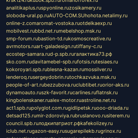
krsk124.ru
kubok.spb.ru
romanofforex.ru
analitikaplus.ru
spyonline.ru
zosikamery.ru
sloboda-ural.pp.ru
AUTO-COM.SU
hohota.net
alimy.ru
online-z.com
aromat-vostoka.ru
otdelkaexp.ru
mobilvest.ru
bbd.net.ru
mebelshop.msk.ru
smp-forum.ru
bastion-td.ru
kosmoscreative.ru
avrmotors.ru
art-galadesign.ru
tiffany-c.ru
ecostep-samara.ru
d-p.spb.ru
галактика73.рф
sko.com.ru
davitamebel-spb.ru
fotsis.ru
tesiaes.ru
kokoroyari.spb.ru
blesna-kazan.ru
mossilver.ru
lenderoq.ru
sergeydobrin.ru
tochkazvuka.msk.ru
people-of-art.ru
bezzubova.ru
clubtibet.ru
orior-aks.ru
dynamoauto.ru
szk-favorit.ru
carlines.ru
flatnsk.ru
kingbolenskaner.ru
alex-motor.ru
astroline.net.ru
act1.spb.ru
polyglot.com.ru
gidlipetsk.ru
ooo-driada.ru
detsad125.ru
mir-zdoroviya.ru
bruslanovo.ru
siterem.ru
council.spb.ru
лодкипатриот.рф
kafekolizey.ru
iclub.net.ru
gazon-easy.ru
sugarepilekb.ru
grinox.ru