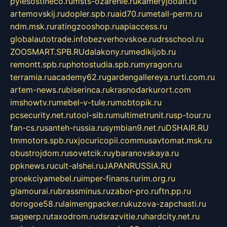
pylesostineco.ru
msts-ozarenie.ru
kameryjooan.ru
artemovskij.ru
dopler.spb.ru
aid70.ru
metall-perm.ru
ndm.msk.ru
ratingzooshop.ru
apiaccess.ru
globalautotrade.info
bezverhovskoe.ru
drsschool.ru
ZOOSMART.SPB.RU
dalakony.ru
medikijob.ru
remontt.spb.ru
photostudia.spb.ru
myragon.ru
terramia.ru
academy62.ru
gardengallereya.ru
rti.com.ru
artem-news.ru
biserinca.ru
krasnodarkurort.com
imshowtv.ru
mebel-v-tule.ru
mobtopik.ru
pcsecurity.net.ru
tool-sib.ru
multimetrunit.ru
sp-tour.ru
fan-cs.ru
santeh-russia.ru
symbian9.net.ru
DSHAIR.RU
tmmotors.spb.ru
xjocuricopii.com
musavtomat.msk.ru
obustrojdom.ru
sovetcik.ru
ybaranovskaya.ru
ppknews.ru
cult-alshei.ru
JAPANRUSSIA.RU
proekciyamebel.ru
imper-finans.ru
rim.org.ru
glamourai.ru
brassminus.ru
zabor-pro.ru
ftn.pp.ru
dorogoe58.ru
laimengpacker.ru
kuzova-zapchasti.ru
sageerp.ru
taxodrom.ru
dsrazvitie.ru
hardcity.net.ru