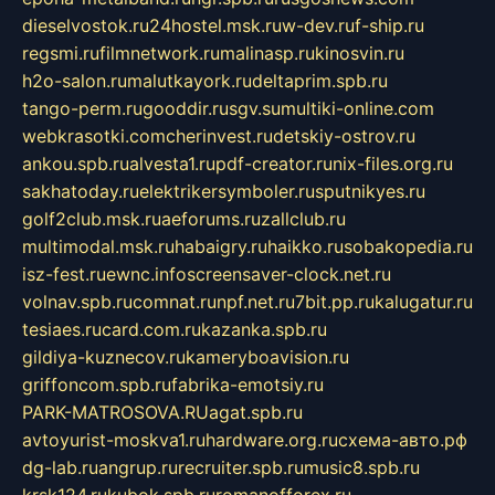
dieselvostok.ru
24hostel.msk.ru
w-dev.ru
f-ship.ru
regsmi.ru
filmnetwork.ru
malinasp.ru
kinosvin.ru
h2o-salon.ru
malutkayork.ru
deltaprim.spb.ru
tango-perm.ru
gooddir.ru
sgv.su
multiki-online.com
webkrasotki.com
cherinvest.ru
detskiy-ostrov.ru
ankou.spb.ru
alvesta1.ru
pdf-creator.ru
nix-files.org.ru
sakhatoday.ru
elektrikersymboler.ru
sputnikyes.ru
golf2club.msk.ru
aeforums.ru
zallclub.ru
multimodal.msk.ru
habaigry.ru
haikko.ru
sobakopedia.ru
isz-fest.ru
ewnc.info
screensaver-clock.net.ru
volnav.spb.ru
comnat.ru
npf.net.ru
7bit.pp.ru
kalugatur.ru
tesiaes.ru
card.com.ru
kazanka.spb.ru
gildiya-kuznecov.ru
kameryboavision.ru
griffoncom.spb.ru
fabrika-emotsiy.ru
PARK-MATROSOVA.RU
agat.spb.ru
avtoyurist-moskva1.ru
hardware.org.ru
схема-авто.рф
dg-lab.ru
angrup.ru
recruiter.spb.ru
music8.spb.ru