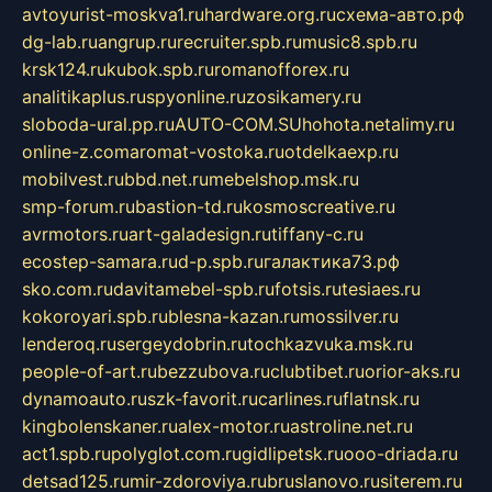
avtoyurist-moskva1.ru
hardware.org.ru
схема-авто.рф
dg-lab.ru
angrup.ru
recruiter.spb.ru
music8.spb.ru
krsk124.ru
kubok.spb.ru
romanofforex.ru
analitikaplus.ru
spyonline.ru
zosikamery.ru
sloboda-ural.pp.ru
AUTO-COM.SU
hohota.net
alimy.ru
online-z.com
aromat-vostoka.ru
otdelkaexp.ru
mobilvest.ru
bbd.net.ru
mebelshop.msk.ru
smp-forum.ru
bastion-td.ru
kosmoscreative.ru
avrmotors.ru
art-galadesign.ru
tiffany-c.ru
ecostep-samara.ru
d-p.spb.ru
галактика73.рф
sko.com.ru
davitamebel-spb.ru
fotsis.ru
tesiaes.ru
kokoroyari.spb.ru
blesna-kazan.ru
mossilver.ru
lenderoq.ru
sergeydobrin.ru
tochkazvuka.msk.ru
people-of-art.ru
bezzubova.ru
clubtibet.ru
orior-aks.ru
dynamoauto.ru
szk-favorit.ru
carlines.ru
flatnsk.ru
kingbolenskaner.ru
alex-motor.ru
astroline.net.ru
act1.spb.ru
polyglot.com.ru
gidlipetsk.ru
ooo-driada.ru
detsad125.ru
mir-zdoroviya.ru
bruslanovo.ru
siterem.ru