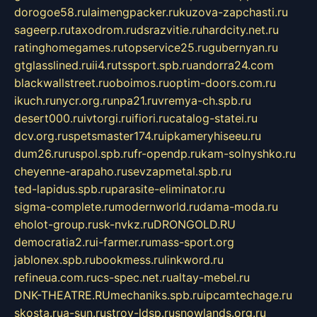
dorogoe58.ru
laimengpacker.ru
kuzova-zapchasti.ru
sageerp.ru
taxodrom.ru
dsrazvitie.ru
hardcity.net.ru
ratinghomegames.ru
topservice25.ru
gubernyan.ru
gtglasslined.ru
ii4.ru
tssport.spb.ru
andorra24.com
blackwallstreet.ru
oboimos.ru
optim-doors.com.ru
ikuch.ru
nycr.org.ru
npa21.ru
vremya-ch.spb.ru
desert000.ru
ivtorgi.ru
ifiori.ru
catalog-statei.ru
dcv.org.ru
spetsmaster174.ru
ipkameryhiseeu.ru
dum26.ru
ruspol.spb.ru
fr-opendp.ru
kam-solnyshko.ru
cheyenne-arapaho.ru
sevzapmetal.spb.ru
ted-lapidus.spb.ru
parasite-eliminator.ru
sigma-complete.ru
modernworld.ru
dama-moda.ru
eholot-group.ru
sk-nvkz.ru
DRONGOLD.RU
democratia2.ru
i-farmer.ru
mass-sport.org
jablonex.spb.ru
bookmess.ru
linkword.ru
refineua.com.ru
cs-spec.net.ru
altay-mebel.ru
DNK-THEATRE.RU
mechaniks.spb.ru
ipcamtechage.ru
skosta.ru
a-sun.ru
stroy-ldsp.ru
snowlands.org.ru