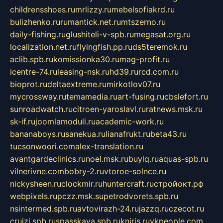
childrensshoes.ru
mrlizzy.ru
mebelsofiakrd.ru
bulizhenko.ru
rumantick.net.ru
mtszerno.ru
daily-fishing.ru
glushiteli-v-spb.ru
megasat.org.ru
localization.net.ru
flyingfish.pp.ru
ds5teremok.ru
aclib.spb.ru
komissionka30.ru
mag-profit.ru
icentre-74.ru
leasing-nsk.ru
hd39.ru
rcd.com.ru
bioprot.ru
deltaextreme.ru
mirkotlov07.ru
mycrossway.ru
temamedia.ru
art-fusing.ru
cbslefort.ru
sunroadwatch.ru
citroen-yaroslavl.ru
ratnews.msk.ru
sk-if.ru
joomlamoduli.ru
academic-work.ru
bananaboys.ru
sanekua.ru
lianafrukt.ru
beta43.ru
tucsonwoori.com
alex-translation.ru
avantgardeclinics.ru
noel.msk.ru
buylq.ru
aquas-spb.ru
vilnerivne.com
bobry-2.ru
vtoroe-solnce.ru
nickysheen.ru
clockmir.ru
huntercraft.ru
стройокт.рф
webpixels.ru
pczz.msk.su
petrodvorets.spb.ru
nsintermed.spb.ru
avtovirazh-24.ru
jazzq.ru
czecot.ru
cruizi.spb.ru
spasskaya.spb.ru
kniris.ru
vkpeople.com