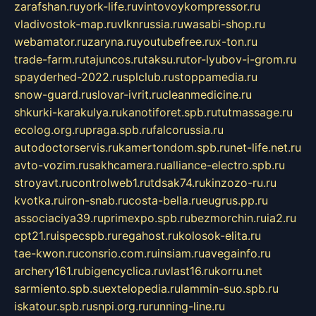
zarafshan.ru
york-life.ru
vintovoykompressor.ru
vladivostok-map.ru
vlknrussia.ru
wasabi-shop.ru
webamator.ru
zaryna.ru
youtubefree.ru
x-ton.ru
trade-farm.ru
tajuncos.ru
taksu.ru
tor-lyubov-i-grom.ru
spayderhed-2022.ru
splclub.ru
stoppamedia.ru
snow-guard.ru
slovar-ivrit.ru
cleanmedicine.ru
shkurki-karakulya.ru
kanotiforet.spb.ru
tutmassage.ru
ecolog.org.ru
praga.spb.ru
falcorussia.ru
autodoctorservis.ru
kamertondom.spb.ru
net-life.net.ru
avto-vozim.ru
sakhcamera.ru
alliance-electro.spb.ru
stroyavt.ru
controlweb1.ru
tdsak74.ru
kinzozo-ru.ru
kvotka.ru
iron-snab.ru
costa-bella.ru
eugrus.pp.ru
associaciya39.ru
primexpo.spb.ru
bezmorchin.ru
ia2.ru
cpt21.ru
ispecspb.ru
regahost.ru
kolosok-elita.ru
tae-kwon.ru
consrio.com.ru
insiam.ru
avegainfo.ru
archery161.ru
bigencyclica.ru
vlast16.ru
korru.net
sarmiento.spb.su
extelopedia.ru
lammin-suo.spb.ru
iskatour.spb.ru
snpi.org.ru
running-line.ru