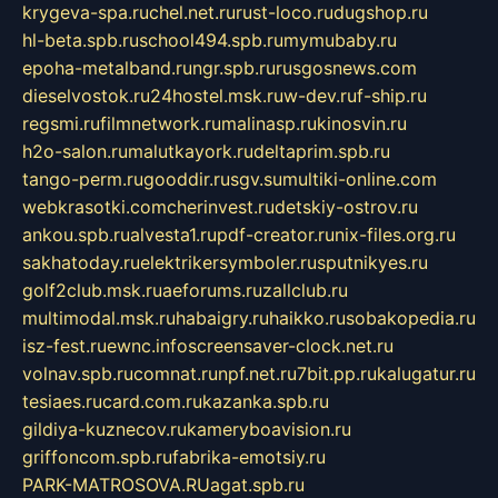
krygeva-spa.ru
chel.net.ru
rust-loco.ru
dugshop.ru
hl-beta.spb.ru
school494.spb.ru
mymubaby.ru
epoha-metalband.ru
ngr.spb.ru
rusgosnews.com
dieselvostok.ru
24hostel.msk.ru
w-dev.ru
f-ship.ru
regsmi.ru
filmnetwork.ru
malinasp.ru
kinosvin.ru
h2o-salon.ru
malutkayork.ru
deltaprim.spb.ru
tango-perm.ru
gooddir.ru
sgv.su
multiki-online.com
webkrasotki.com
cherinvest.ru
detskiy-ostrov.ru
ankou.spb.ru
alvesta1.ru
pdf-creator.ru
nix-files.org.ru
sakhatoday.ru
elektrikersymboler.ru
sputnikyes.ru
golf2club.msk.ru
aeforums.ru
zallclub.ru
multimodal.msk.ru
habaigry.ru
haikko.ru
sobakopedia.ru
isz-fest.ru
ewnc.info
screensaver-clock.net.ru
volnav.spb.ru
comnat.ru
npf.net.ru
7bit.pp.ru
kalugatur.ru
tesiaes.ru
card.com.ru
kazanka.spb.ru
gildiya-kuznecov.ru
kameryboavision.ru
griffoncom.spb.ru
fabrika-emotsiy.ru
PARK-MATROSOVA.RU
agat.spb.ru