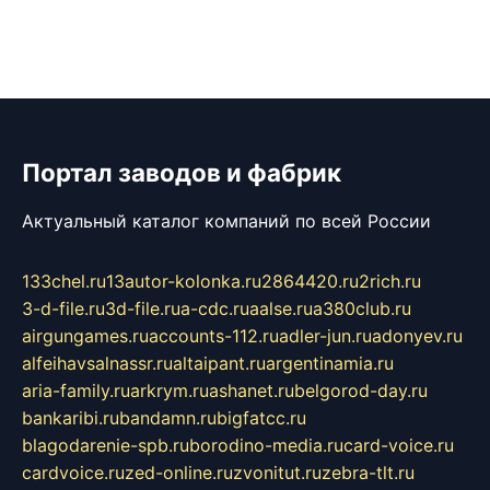
Портал заводов и фабрик
Актуальный каталог компаний по всей России
133chel.ru
13autor-kolonka.ru
2864420.ru
2rich.ru
3-d-file.ru
3d-file.ru
a-cdc.ru
aalse.ru
a380club.ru
airgungames.ru
accounts-112.ru
adler-jun.ru
adonyev.ru
alfeihavsalnassr.ru
altaipant.ru
argentinamia.ru
aria-family.ru
arkrym.ru
ashanet.ru
belgorod-day.ru
bankaribi.ru
bandamn.ru
bigfatcc.ru
blagodarenie-spb.ru
borodino-media.ru
card-voice.ru
cardvoice.ru
zed-online.ru
zvonitut.ru
zebra-tlt.ru