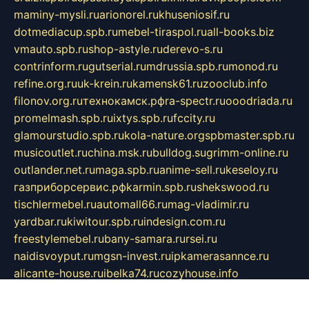
maminy-mysli.ru
arionorel.ru
khuseniosif.ru
dotmediacup.spb.ru
mebel-tiraspol.ru
all-books.biz
vmauto.spb.ru
shop-astyle.ru
derevo-s.ru
contrinform.ru
gutserial.ru
mdrussia.spb.ru
monod.ru
refine.org.ru
uk-krein.ru
kamensk61.ru
zooclub.info
filonov.org.ru
технокамск.рф
ra-spectr.ru
ooodriada.ru
promelmash.spb.ru
ixtys.spb.ru
fccity.ru
glamourstudio.spb.ru
kola-nature.org
spbmaster.spb.ru
musicoutlet.ru
china.msk.ru
bulldog.su
grimm-online.ru
outlander.net.ru
maga.spb.ru
anime-sell.ru
keseloy.ru
газприборсервис.рф
karmin.spb.ru
shekswood.ru
tischlermebel.ru
automall66.ru
mag-vladimir.ru
yardbar.ru
kiwitour.spb.ru
indesign.com.ru
freestylemebel.ru
bany-samara.ru
rsei.ru
naidisvoyput.ru
mgsn-invest.ru
ipkamerasannce.ru
alicante-house.ru
ibelka74.ru
cozyhouse.info
vlkargalev-studio.ru
700mb.ru
figura-ufa.ru
alina-live.ru
belarusiannews.ru
womenknow.ru
dos-vniimk.ru