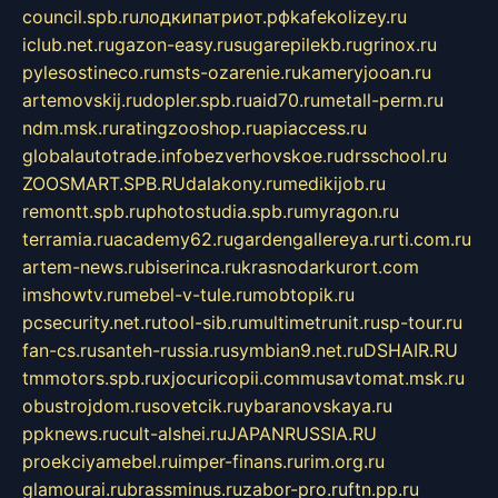
council.spb.ru
лодкипатриот.рф
kafekolizey.ru
iclub.net.ru
gazon-easy.ru
sugarepilekb.ru
grinox.ru
pylesostineco.ru
msts-ozarenie.ru
kameryjooan.ru
artemovskij.ru
dopler.spb.ru
aid70.ru
metall-perm.ru
ndm.msk.ru
ratingzooshop.ru
apiaccess.ru
globalautotrade.info
bezverhovskoe.ru
drsschool.ru
ZOOSMART.SPB.RU
dalakony.ru
medikijob.ru
remontt.spb.ru
photostudia.spb.ru
myragon.ru
terramia.ru
academy62.ru
gardengallereya.ru
rti.com.ru
artem-news.ru
biserinca.ru
krasnodarkurort.com
imshowtv.ru
mebel-v-tule.ru
mobtopik.ru
pcsecurity.net.ru
tool-sib.ru
multimetrunit.ru
sp-tour.ru
fan-cs.ru
santeh-russia.ru
symbian9.net.ru
DSHAIR.RU
tmmotors.spb.ru
xjocuricopii.com
musavtomat.msk.ru
obustrojdom.ru
sovetcik.ru
ybaranovskaya.ru
ppknews.ru
cult-alshei.ru
JAPANRUSSIA.RU
proekciyamebel.ru
imper-finans.ru
rim.org.ru
glamourai.ru
brassminus.ru
zabor-pro.ru
ftn.pp.ru