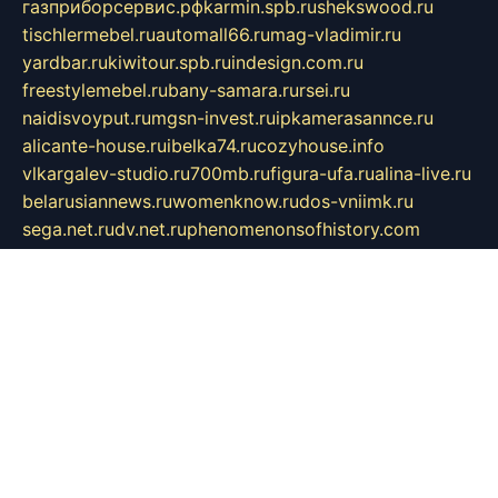
газприборсервис.рф
karmin.spb.ru
shekswood.ru
tischlermebel.ru
automall66.ru
mag-vladimir.ru
yardbar.ru
kiwitour.spb.ru
indesign.com.ru
freestylemebel.ru
bany-samara.ru
rsei.ru
naidisvoyput.ru
mgsn-invest.ru
ipkamerasannce.ru
alicante-house.ru
ibelka74.ru
cozyhouse.info
vlkargalev-studio.ru
700mb.ru
figura-ufa.ru
alina-live.ru
belarusiannews.ru
womenknow.ru
dos-vniimk.ru
sega.net.ru
dv.net.ru
phenomenonsofhistory.com
telesputnik.net.ru
wall.pp.ru
pylesosroidmi.ru
gtc-clan.ru
cligs.ru
bibikazap.ru
popova.org.ru
netwhistler.spb.ru
bellvil.ru
bonzon.ru
iss-vladik.ru
defiparis.net.ru
las-gryzas.ru
amku.ru
electednews.spb.ru
feather.org.ru
spar72.ru
tankiigri.ru
dominus.com.ru
ibtree.ru
sanykool.pp.ru
unixlib.org.ru
menatep.spb.ru
gartenterrassen.ru
printeka.ru
skvozilka.com.ru
parkovka-pub.ru
lovemobi.ru
art-ru.ru
emulatorz.com.ru
alucomp.com.ru
tatforum.com.ru