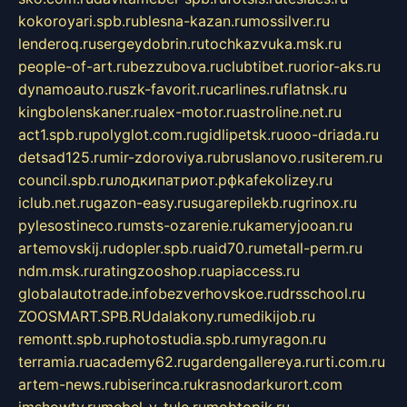
kokoroyari.spb.ru
blesna-kazan.ru
mossilver.ru
lenderoq.ru
sergeydobrin.ru
tochkazvuka.msk.ru
people-of-art.ru
bezzubova.ru
clubtibet.ru
orior-aks.ru
dynamoauto.ru
szk-favorit.ru
carlines.ru
flatnsk.ru
kingbolenskaner.ru
alex-motor.ru
astroline.net.ru
act1.spb.ru
polyglot.com.ru
gidlipetsk.ru
ooo-driada.ru
detsad125.ru
mir-zdoroviya.ru
bruslanovo.ru
siterem.ru
council.spb.ru
лодкипатриот.рф
kafekolizey.ru
iclub.net.ru
gazon-easy.ru
sugarepilekb.ru
grinox.ru
pylesostineco.ru
msts-ozarenie.ru
kameryjooan.ru
artemovskij.ru
dopler.spb.ru
aid70.ru
metall-perm.ru
ndm.msk.ru
ratingzooshop.ru
apiaccess.ru
globalautotrade.info
bezverhovskoe.ru
drsschool.ru
ZOOSMART.SPB.RU
dalakony.ru
medikijob.ru
remontt.spb.ru
photostudia.spb.ru
myragon.ru
terramia.ru
academy62.ru
gardengallereya.ru
rti.com.ru
artem-news.ru
biserinca.ru
krasnodarkurort.com
imshowtv.ru
mebel-v-tule.ru
mobtopik.ru