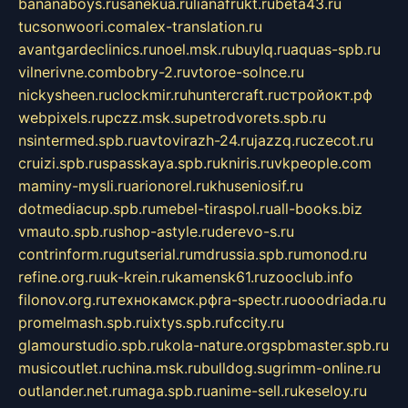
bananaboys.ru
sanekua.ru
lianafrukt.ru
beta43.ru
tucsonwoori.com
alex-translation.ru
avantgardeclinics.ru
noel.msk.ru
buylq.ru
aquas-spb.ru
vilnerivne.com
bobry-2.ru
vtoroe-solnce.ru
nickysheen.ru
clockmir.ru
huntercraft.ru
стройокт.рф
webpixels.ru
pczz.msk.su
petrodvorets.spb.ru
nsintermed.spb.ru
avtovirazh-24.ru
jazzq.ru
czecot.ru
cruizi.spb.ru
spasskaya.spb.ru
kniris.ru
vkpeople.com
maminy-mysli.ru
arionorel.ru
khuseniosif.ru
dotmediacup.spb.ru
mebel-tiraspol.ru
all-books.biz
vmauto.spb.ru
shop-astyle.ru
derevo-s.ru
contrinform.ru
gutserial.ru
mdrussia.spb.ru
monod.ru
refine.org.ru
uk-krein.ru
kamensk61.ru
zooclub.info
filonov.org.ru
технокамск.рф
ra-spectr.ru
ooodriada.ru
promelmash.spb.ru
ixtys.spb.ru
fccity.ru
glamourstudio.spb.ru
kola-nature.org
spbmaster.spb.ru
musicoutlet.ru
china.msk.ru
bulldog.su
grimm-online.ru
outlander.net.ru
maga.spb.ru
anime-sell.ru
keseloy.ru