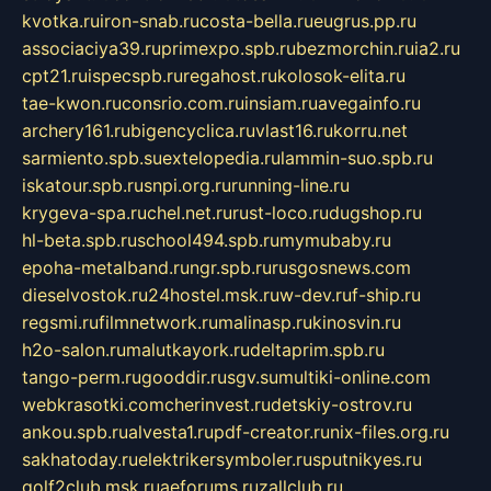
kvotka.ru
iron-snab.ru
costa-bella.ru
eugrus.pp.ru
associaciya39.ru
primexpo.spb.ru
bezmorchin.ru
ia2.ru
cpt21.ru
ispecspb.ru
regahost.ru
kolosok-elita.ru
tae-kwon.ru
consrio.com.ru
insiam.ru
avegainfo.ru
archery161.ru
bigencyclica.ru
vlast16.ru
korru.net
sarmiento.spb.su
extelopedia.ru
lammin-suo.spb.ru
iskatour.spb.ru
snpi.org.ru
running-line.ru
krygeva-spa.ru
chel.net.ru
rust-loco.ru
dugshop.ru
hl-beta.spb.ru
school494.spb.ru
mymubaby.ru
epoha-metalband.ru
ngr.spb.ru
rusgosnews.com
dieselvostok.ru
24hostel.msk.ru
w-dev.ru
f-ship.ru
regsmi.ru
filmnetwork.ru
malinasp.ru
kinosvin.ru
h2o-salon.ru
malutkayork.ru
deltaprim.spb.ru
tango-perm.ru
gooddir.ru
sgv.su
multiki-online.com
webkrasotki.com
cherinvest.ru
detskiy-ostrov.ru
ankou.spb.ru
alvesta1.ru
pdf-creator.ru
nix-files.org.ru
sakhatoday.ru
elektrikersymboler.ru
sputnikyes.ru
golf2club.msk.ru
aeforums.ru
zallclub.ru