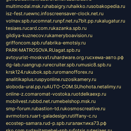
multimodal.msk.ru
habaigry.ru
haikko.ru
sobakopedia.ru
isz-fest.ru
ewnc.info
screensaver-clock.net.ru
volnav.spb.ru
comnat.ru
npf.net.ru
7bit.pp.ru
kalugatur.ru
tesiaes.ru
card.com.ru
kazanka.spb.ru
gildiya-kuznecov.ru
kameryboavision.ru
griffoncom.spb.ru
fabrika-emotsiy.ru
PARK-MATROSOVA.RU
agat.spb.ru
avtoyurist-moskva1.ru
hardware.org.ru
схема-авто.рф
dg-lab.ru
angrup.ru
recruiter.spb.ru
music8.spb.ru
krsk124.ru
kubok.spb.ru
romanofforex.ru
analitikaplus.ru
spyonline.ru
zosikamery.ru
sloboda-ural.pp.ru
AUTO-COM.SU
hohota.net
alimy.ru
online-z.com
aromat-vostoka.ru
otdelkaexp.ru
mobilvest.ru
bbd.net.ru
mebelshop.msk.ru
smp-forum.ru
bastion-td.ru
kosmoscreative.ru
avrmotors.ru
art-galadesign.ru
tiffany-c.ru
ecostep-samara.ru
d-p.spb.ru
галактика73.рф
sko.com.ru
davitamebel-spb.ru
fotsis.ru
tesiaes.ru