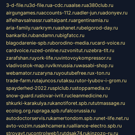
3-d-file.ru
3d-file.ru
a-cdc.ru
aalse.ru
a380club.ru
airgungames.ru
accounts-112.ru
adler-jun.ru
adonyev.ru
alfeihavsalnassr.ru
altaipant.ru
argentinamia.ru
aria-family.ru
arkrym.ru
ashanet.ru
belgorod-day.ru
bankaribi.ru
bandamn.ru
bigfatcc.ru
blagodarenie-spb.ru
borodino-media.ru
card-voice.ru
cardvoice.ru
zed-online.ru
zvonitut.ru
zebra-tlt.ru
zarafshan.ru
york-life.ru
vintovoykompressor.ru
vladivostok-map.ru
vlknrussia.ru
wasabi-shop.ru
webamator.ru
zaryna.ru
youtubefree.ru
x-ton.ru
trade-farm.ru
tajuncos.ru
taksu.ru
tor-lyubov-i-grom.ru
spayderhed-2022.ru
splclub.ru
stoppamedia.ru
snow-guard.ru
slovar-ivrit.ru
cleanmedicine.ru
shkurki-karakulya.ru
kanotiforet.spb.ru
tutmassage.ru
ecolog.org.ru
praga.spb.ru
falcorussia.ru
autodoctorservis.ru
kamertondom.spb.ru
net-life.net.ru
avto-vozim.ru
sakhcamera.ru
alliance-electro.spb.ru
stroyavt.ru
controlweb1.ru
tdsak74.ru
kinzozo-ru.ru