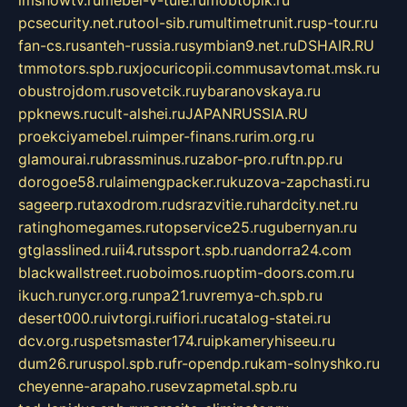
pcsecurity.net.ru
tool-sib.ru
multimetrunit.ru
sp-tour.ru
fan-cs.ru
santeh-russia.ru
symbian9.net.ru
DSHAIR.RU
tmmotors.spb.ru
xjocuricopii.com
musavtomat.msk.ru
obustrojdom.ru
sovetcik.ru
ybaranovskaya.ru
ppknews.ru
cult-alshei.ru
JAPANRUSSIA.RU
proekciyamebel.ru
imper-finans.ru
rim.org.ru
glamourai.ru
brassminus.ru
zabor-pro.ru
ftn.pp.ru
dorogoe58.ru
laimengpacker.ru
kuzova-zapchasti.ru
sageerp.ru
taxodrom.ru
dsrazvitie.ru
hardcity.net.ru
ratinghomegames.ru
topservice25.ru
gubernyan.ru
gtglasslined.ru
ii4.ru
tssport.spb.ru
andorra24.com
blackwallstreet.ru
oboimos.ru
optim-doors.com.ru
ikuch.ru
nycr.org.ru
npa21.ru
vremya-ch.spb.ru
desert000.ru
ivtorgi.ru
ifiori.ru
catalog-statei.ru
dcv.org.ru
spetsmaster174.ru
ipkameryhiseeu.ru
dum26.ru
ruspol.spb.ru
fr-opendp.ru
kam-solnyshko.ru
cheyenne-arapaho.ru
sevzapmetal.spb.ru