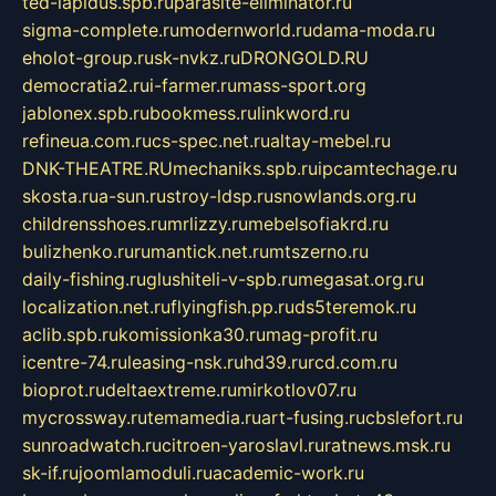
ted-lapidus.spb.ru
parasite-eliminator.ru
sigma-complete.ru
modernworld.ru
dama-moda.ru
eholot-group.ru
sk-nvkz.ru
DRONGOLD.RU
democratia2.ru
i-farmer.ru
mass-sport.org
jablonex.spb.ru
bookmess.ru
linkword.ru
refineua.com.ru
cs-spec.net.ru
altay-mebel.ru
DNK-THEATRE.RU
mechaniks.spb.ru
ipcamtechage.ru
skosta.ru
a-sun.ru
stroy-ldsp.ru
snowlands.org.ru
childrensshoes.ru
mrlizzy.ru
mebelsofiakrd.ru
bulizhenko.ru
rumantick.net.ru
mtszerno.ru
daily-fishing.ru
glushiteli-v-spb.ru
megasat.org.ru
localization.net.ru
flyingfish.pp.ru
ds5teremok.ru
aclib.spb.ru
komissionka30.ru
mag-profit.ru
icentre-74.ru
leasing-nsk.ru
hd39.ru
rcd.com.ru
bioprot.ru
deltaextreme.ru
mirkotlov07.ru
mycrossway.ru
temamedia.ru
art-fusing.ru
cbslefort.ru
sunroadwatch.ru
citroen-yaroslavl.ru
ratnews.msk.ru
sk-if.ru
joomlamoduli.ru
academic-work.ru