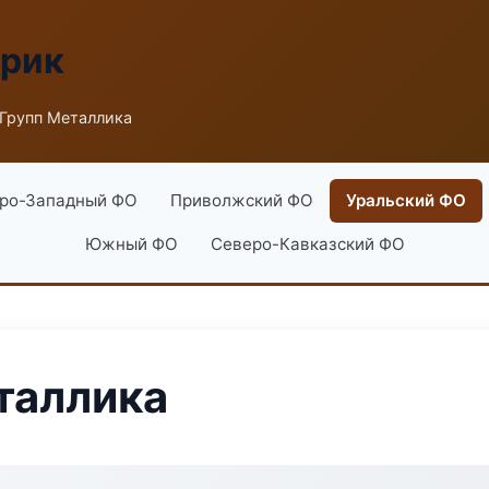
брик
 Групп Металлика
ро-Западный ФО
Приволжский ФО
Уральский ФО
Южный ФО
Северо-Кавказский ФО
таллика