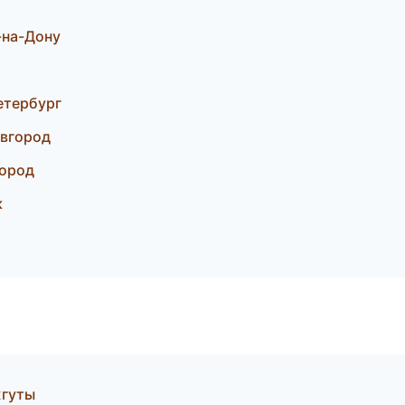
-на-Дону
етербург
овгород
город
к
жгуты