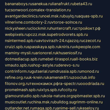
bananaboys.ru
sanekua.ru
lianafrukt.ru
beta43.ru
tucsonwoori.com
alex-translation.ru
avantgardeclinics.ru
noel.msk.ru
buylq.ru
aquas-spb.ru
vilnerivne.com
bobry-2.ru
vtoroe-solnce.ru
nickysheen.ru
clockmir.ru
huntercraft.ru
стройокт.рф
webpixels.ru
pczz.msk.su
petrodvorets.spb.ru
nsintermed.spb.ru
avtovirazh-24.ru
jazzq.ru
czecot.ru
cruizi.spb.ru
spasskaya.spb.ru
kniris.ru
vkpeople.com
maminy-mysli.ru
arionorel.ru
khuseniosif.ru
dotmediacup.spb.ru
mebel-tiraspol.ru
all-books.biz
vmauto.spb.ru
shop-astyle.ru
derevo-s.ru
contrinform.ru
gutserial.ru
mdrussia.spb.ru
monod.ru
refine.org.ru
uk-krein.ru
kamensk61.ru
zooclub.info
filonov.org.ru
технокамск.рф
ra-spectr.ru
ooodriada.ru
promelmash.spb.ru
ixtys.spb.ru
fccity.ru
glamourstudio.spb.ru
kola-nature.org
spbmaster.spb.ru
musicoutlet.ru
china.msk.ru
bulldog.su
grimm-online.ru
outlander.net.ru
maga.spb.ru
anime-sell.ru
keseloy.ru