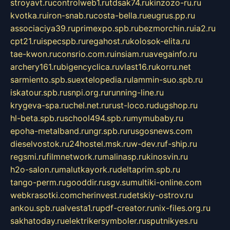
stroyavt.ru
controlweb1.ru
tdsak74.ru
kinzozo-ru.ru
kvotka.ru
iron-snab.ru
costa-bella.ru
eugrus.pp.ru
associaciya39.ru
primexpo.spb.ru
bezmorchin.ru
ia2.ru
cpt21.ru
ispecspb.ru
regahost.ru
kolosok-elita.ru
tae-kwon.ru
consrio.com.ru
insiam.ru
avegainfo.ru
archery161.ru
bigencyclica.ru
vlast16.ru
korru.net
sarmiento.spb.su
extelopedia.ru
lammin-suo.spb.ru
iskatour.spb.ru
snpi.org.ru
running-line.ru
krygeva-spa.ru
chel.net.ru
rust-loco.ru
dugshop.ru
hl-beta.spb.ru
school494.spb.ru
mymubaby.ru
epoha-metalband.ru
ngr.spb.ru
rusgosnews.com
dieselvostok.ru
24hostel.msk.ru
w-dev.ru
f-ship.ru
regsmi.ru
filmnetwork.ru
malinasp.ru
kinosvin.ru
h2o-salon.ru
malutkayork.ru
deltaprim.spb.ru
tango-perm.ru
gooddir.ru
sgv.su
multiki-online.com
webkrasotki.com
cherinvest.ru
detskiy-ostrov.ru
ankou.spb.ru
alvesta1.ru
pdf-creator.ru
nix-files.org.ru
sakhatoday.ru
elektrikersymboler.ru
sputnikyes.ru