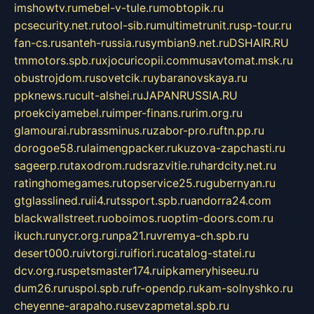
imshowtv.ru
mebel-v-tule.ru
mobtopik.ru
pcsecurity.net.ru
tool-sib.ru
multimetrunit.ru
sp-tour.ru
fan-cs.ru
santeh-russia.ru
symbian9.net.ru
DSHAIR.RU
tmmotors.spb.ru
xjocuricopii.com
musavtomat.msk.ru
obustrojdom.ru
sovetcik.ru
ybaranovskaya.ru
ppknews.ru
cult-alshei.ru
JAPANRUSSIA.RU
proekciyamebel.ru
imper-finans.ru
rim.org.ru
glamourai.ru
brassminus.ru
zabor-pro.ru
ftn.pp.ru
dorogoe58.ru
laimengpacker.ru
kuzova-zapchasti.ru
sageerp.ru
taxodrom.ru
dsrazvitie.ru
hardcity.net.ru
ratinghomegames.ru
topservice25.ru
gubernyan.ru
gtglasslined.ru
ii4.ru
tssport.spb.ru
andorra24.com
blackwallstreet.ru
oboimos.ru
optim-doors.com.ru
ikuch.ru
nycr.org.ru
npa21.ru
vremya-ch.spb.ru
desert000.ru
ivtorgi.ru
ifiori.ru
catalog-statei.ru
dcv.org.ru
spetsmaster174.ru
ipkameryhiseeu.ru
dum26.ru
ruspol.spb.ru
fr-opendp.ru
kam-solnyshko.ru
cheyenne-arapaho.ru
sevzapmetal.spb.ru