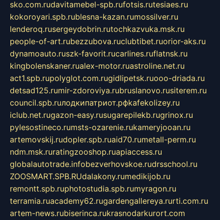
sko.com.ru
davitamebel-spb.ru
fotsis.ru
tesiaes.ru
kokoroyari.spb.ru
blesna-kazan.ru
mossilver.ru
lenderoq.ru
sergeydobrin.ru
tochkazvuka.msk.ru
people-of-art.ru
bezzubova.ru
clubtibet.ru
orior-aks.ru
dynamoauto.ru
szk-favorit.ru
carlines.ru
flatnsk.ru
kingbolenskaner.ru
alex-motor.ru
astroline.net.ru
act1.spb.ru
polyglot.com.ru
gidlipetsk.ru
ooo-driada.ru
detsad125.ru
mir-zdoroviya.ru
bruslanovo.ru
siterem.ru
council.spb.ru
лодкипатриот.рф
kafekolizey.ru
iclub.net.ru
gazon-easy.ru
sugarepilekb.ru
grinox.ru
pylesostineco.ru
msts-ozarenie.ru
kameryjooan.ru
artemovskij.ru
dopler.spb.ru
aid70.ru
metall-perm.ru
ndm.msk.ru
ratingzooshop.ru
apiaccess.ru
globalautotrade.info
bezverhovskoe.ru
drsschool.ru
ZOOSMART.SPB.RU
dalakony.ru
medikijob.ru
remontt.spb.ru
photostudia.spb.ru
myragon.ru
terramia.ru
academy62.ru
gardengallereya.ru
rti.com.ru
artem-news.ru
biserinca.ru
krasnodarkurort.com