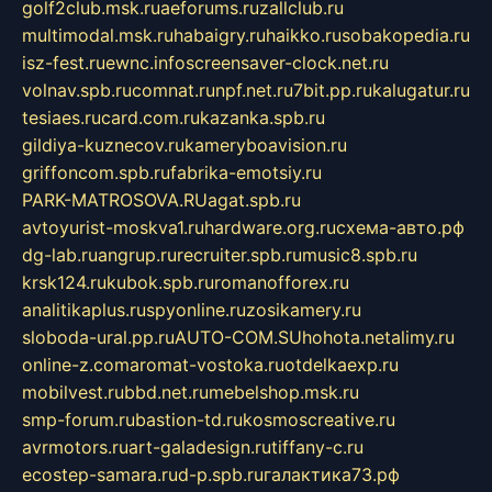
golf2club.msk.ru
aeforums.ru
zallclub.ru
multimodal.msk.ru
habaigry.ru
haikko.ru
sobakopedia.ru
isz-fest.ru
ewnc.info
screensaver-clock.net.ru
volnav.spb.ru
comnat.ru
npf.net.ru
7bit.pp.ru
kalugatur.ru
tesiaes.ru
card.com.ru
kazanka.spb.ru
gildiya-kuznecov.ru
kameryboavision.ru
griffoncom.spb.ru
fabrika-emotsiy.ru
PARK-MATROSOVA.RU
agat.spb.ru
avtoyurist-moskva1.ru
hardware.org.ru
схема-авто.рф
dg-lab.ru
angrup.ru
recruiter.spb.ru
music8.spb.ru
krsk124.ru
kubok.spb.ru
romanofforex.ru
analitikaplus.ru
spyonline.ru
zosikamery.ru
sloboda-ural.pp.ru
AUTO-COM.SU
hohota.net
alimy.ru
online-z.com
aromat-vostoka.ru
otdelkaexp.ru
mobilvest.ru
bbd.net.ru
mebelshop.msk.ru
smp-forum.ru
bastion-td.ru
kosmoscreative.ru
avrmotors.ru
art-galadesign.ru
tiffany-c.ru
ecostep-samara.ru
d-p.spb.ru
галактика73.рф