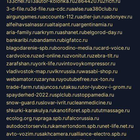
133chel.ru
13autor-kolonka.ru
2864420.ru
2rich.ru
3-d-file.ru
3d-file.ru
a-cdc.ru
aalse.ru
a380club.ru
airgungames.ru
accounts-112.ru
adler-jun.ru
adonyev.ru
alfeihavsalnassr.ru
altaipant.ru
argentinamia.ru
aria-family.ru
arkrym.ru
ashanet.ru
belgorod-day.ru
bankaribi.ru
bandamn.ru
bigfatcc.ru
blagodarenie-spb.ru
borodino-media.ru
card-voice.ru
cardvoice.ru
zed-online.ru
zvonitut.ru
zebra-tlt.ru
zarafshan.ru
york-life.ru
vintovoykompressor.ru
vladivostok-map.ru
vlknrussia.ru
wasabi-shop.ru
webamator.ru
zaryna.ru
youtubefree.ru
x-ton.ru
trade-farm.ru
tajuncos.ru
taksu.ru
tor-lyubov-i-grom.ru
spayderhed-2022.ru
splclub.ru
stoppamedia.ru
snow-guard.ru
slovar-ivrit.ru
cleanmedicine.ru
shkurki-karakulya.ru
kanotiforet.spb.ru
tutmassage.ru
ecolog.org.ru
praga.spb.ru
falcorussia.ru
autodoctorservis.ru
kamertondom.spb.ru
net-life.net.ru
avto-vozim.ru
sakhcamera.ru
alliance-electro.spb.ru