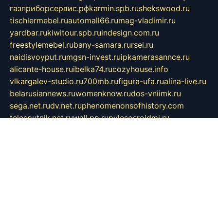
газприборсервис.рф
karmin.spb.ru
shekswood.ru
tischlermebel.ru
automall66.ru
mag-vladimir.ru
yardbar.ru
kiwitour.spb.ru
indesign.com.ru
freestylemebel.ru
bany-samara.ru
rsei.ru
naidisvoyput.ru
mgsn-invest.ru
ipkamerasannce.ru
alicante-house.ru
ibelka74.ru
cozyhouse.info
vlkargalev-studio.ru
700mb.ru
figura-ufa.ru
alina-live.ru
belarusiannews.ru
womenknow.ru
dos-vniimk.ru
sega.net.ru
dv.net.ru
phenomenonsofhistory.com
telesputnik.net.ru
wall.pp.ru
pylesosroidmi.ru
gtc-clan.ru
cligs.ru
bibikazap.ru
popova.org.ru
netwhistler.spb.ru
bellvil.ru
bonzon.ru
iss-vladik.ru
defiparis.net.ru
las-gryzas.ru
amku.ru
electednews.spb.ru
feather.org.ru
spar72.ru
tankiigri.ru
dominus.com.ru
ibtree.ru
sanykool.pp.ru
unixlib.org.ru
menatep.spb.ru
gartenterrassen.ru
printeka.ru
skvozilka.com.ru
parkovka-pub.ru
lovemobi.ru
art-ru.ru
emulatorz.com.ru
alucomp.com.ru
tatforum.com.ru