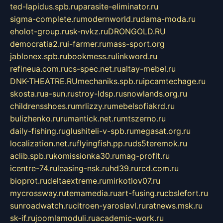
ted-lapidus.spb.ru
parasite-eliminator.ru
sigma-complete.ru
modernworld.ru
dama-moda.ru
eholot-group.ru
sk-nvkz.ru
DRONGOLD.RU
democratia2.ru
i-farmer.ru
mass-sport.org
jablonex.spb.ru
bookmess.ru
linkword.ru
refineua.com.ru
cs-spec.net.ru
altay-mebel.ru
DNK-THEATRE.RU
mechaniks.spb.ru
ipcamtechage.ru
skosta.ru
a-sun.ru
stroy-ldsp.ru
snowlands.org.ru
childrensshoes.ru
mrlizzy.ru
mebelsofiakrd.ru
bulizhenko.ru
rumantick.net.ru
mtszerno.ru
daily-fishing.ru
glushiteli-v-spb.ru
megasat.org.ru
localization.net.ru
flyingfish.pp.ru
ds5teremok.ru
aclib.spb.ru
komissionka30.ru
mag-profit.ru
icentre-74.ru
leasing-nsk.ru
hd39.ru
rcd.com.ru
bioprot.ru
deltaextreme.ru
mirkotlov07.ru
mycrossway.ru
temamedia.ru
art-fusing.ru
cbslefort.ru
sunroadwatch.ru
citroen-yaroslavl.ru
ratnews.msk.ru
sk-if.ru
joomlamoduli.ru
academic-work.ru