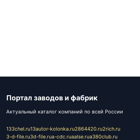
Портал заводов и фабрик
Актуальный каталог компаний по всей России
133chel.ru
13autor-kolonka.ru
2864420.ru
2rich.ru
3-d-file.ru
3d-file.ru
a-cdc.ru
aalse.ru
a380club.ru