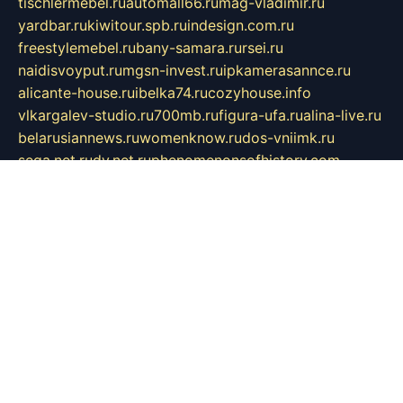
tischlermebel.ru
automall66.ru
mag-vladimir.ru
yardbar.ru
kiwitour.spb.ru
indesign.com.ru
freestylemebel.ru
bany-samara.ru
rsei.ru
naidisvoyput.ru
mgsn-invest.ru
ipkamerasannce.ru
alicante-house.ru
ibelka74.ru
cozyhouse.info
vlkargalev-studio.ru
700mb.ru
figura-ufa.ru
alina-live.ru
belarusiannews.ru
womenknow.ru
dos-vniimk.ru
sega.net.ru
dv.net.ru
phenomenonsofhistory.com
telesputnik.net.ru
wall.pp.ru
pylesosroidmi.ru
gtc-clan.ru
cligs.ru
bibikazap.ru
popova.org.ru
netwhistler.spb.ru
bellvil.ru
bonzon.ru
iss-vladik.ru
defiparis.net.ru
las-gryzas.ru
amku.ru
electednews.spb.ru
feather.org.ru
spar72.ru
tankiigri.ru
dominus.com.ru
ibtree.ru
sanykool.pp.ru
unixlib.org.ru
menatep.spb.ru
gartenterrassen.ru
printeka.ru
skvozilka.com.ru
parkovka-pub.ru
lovemobi.ru
art-ru.ru
emulatorz.com.ru
alucomp.com.ru
tatforum.com.ru
alternativa-profi.ru
dermakler.ru
artsurvey.ru
aredir.ru