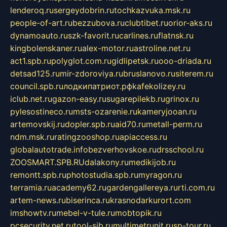
lenderoq.ru
sergeydobrin.ru
tochkazvuka.msk.ru
people-of-art.ru
bezzubova.ru
clubtibet.ru
orior-aks.ru
dynamoauto.ru
szk-favorit.ru
carlines.ru
flatnsk.ru
kingbolenskaner.ru
alex-motor.ru
astroline.net.ru
act1.spb.ru
polyglot.com.ru
gidlipetsk.ru
ooo-driada.ru
detsad125.ru
mir-zdoroviya.ru
bruslanovo.ru
siterem.ru
council.spb.ru
лодкипатриот.рф
kafekolizey.ru
iclub.net.ru
gazon-easy.ru
sugarepilekb.ru
grinox.ru
pylesostineco.ru
msts-ozarenie.ru
kameryjooan.ru
artemovskij.ru
dopler.spb.ru
aid70.ru
metall-perm.ru
ndm.msk.ru
ratingzooshop.ru
apiaccess.ru
globalautotrade.info
bezverhovskoe.ru
drsschool.ru
ZOOSMART.SPB.RU
dalakony.ru
medikijob.ru
remontt.spb.ru
photostudia.spb.ru
myragon.ru
terramia.ru
academy62.ru
gardengallereya.ru
rti.com.ru
artem-news.ru
biserinca.ru
krasnodarkurort.com
imshowtv.ru
mebel-v-tule.ru
mobtopik.ru
pcsecurity.net.ru
tool-sib.ru
multimetrunit.ru
sp-tour.ru