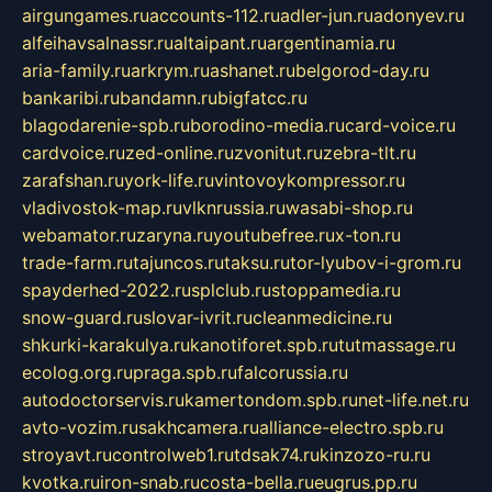
airgungames.ru
accounts-112.ru
adler-jun.ru
adonyev.ru
alfeihavsalnassr.ru
altaipant.ru
argentinamia.ru
aria-family.ru
arkrym.ru
ashanet.ru
belgorod-day.ru
bankaribi.ru
bandamn.ru
bigfatcc.ru
blagodarenie-spb.ru
borodino-media.ru
card-voice.ru
cardvoice.ru
zed-online.ru
zvonitut.ru
zebra-tlt.ru
zarafshan.ru
york-life.ru
vintovoykompressor.ru
vladivostok-map.ru
vlknrussia.ru
wasabi-shop.ru
webamator.ru
zaryna.ru
youtubefree.ru
x-ton.ru
trade-farm.ru
tajuncos.ru
taksu.ru
tor-lyubov-i-grom.ru
spayderhed-2022.ru
splclub.ru
stoppamedia.ru
snow-guard.ru
slovar-ivrit.ru
cleanmedicine.ru
shkurki-karakulya.ru
kanotiforet.spb.ru
tutmassage.ru
ecolog.org.ru
praga.spb.ru
falcorussia.ru
autodoctorservis.ru
kamertondom.spb.ru
net-life.net.ru
avto-vozim.ru
sakhcamera.ru
alliance-electro.spb.ru
stroyavt.ru
controlweb1.ru
tdsak74.ru
kinzozo-ru.ru
kvotka.ru
iron-snab.ru
costa-bella.ru
eugrus.pp.ru