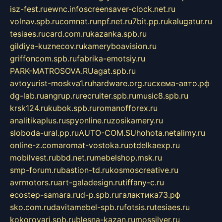
isz-fest.ru
ewnc.info
screensaver-clock.net.ru
volnav.spb.ru
comnat.ru
npf.net.ru
7bit.pp.ru
kalugatur.ru
tesiaes.ru
card.com.ru
kazanka.spb.ru
gildiya-kuznecov.ru
kameryboavision.ru
griffoncom.spb.ru
fabrika-emotsiy.ru
PARK-MATROSOVA.RU
agat.spb.ru
avtoyurist-moskva1.ru
hardware.org.ru
схема-авто.рф
dg-lab.ru
angrup.ru
recruiter.spb.ru
music8.spb.ru
krsk124.ru
kubok.spb.ru
romanofforex.ru
analitikaplus.ru
spyonline.ru
zosikamery.ru
sloboda-ural.pp.ru
AUTO-COM.SU
hohota.net
alimy.ru
online-z.com
aromat-vostoka.ru
otdelkaexp.ru
mobilvest.ru
bbd.net.ru
mebelshop.msk.ru
smp-forum.ru
bastion-td.ru
kosmoscreative.ru
avrmotors.ru
art-galadesign.ru
tiffany-c.ru
ecostep-samara.ru
d-p.spb.ru
галактика73.рф
sko.com.ru
davitamebel-spb.ru
fotsis.ru
tesiaes.ru
kokoroyari.spb.ru
blesna-kazan.ru
mossilver.ru