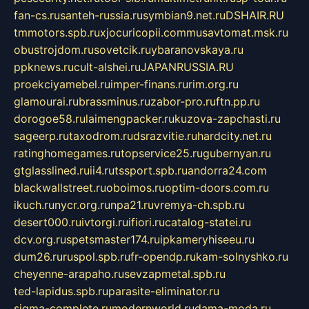
fan-cs.ru
santeh-russia.ru
symbian9.net.ru
DSHAIR.RU
tmmotors.spb.ru
xjocuricopii.com
musavtomat.msk.ru
obustrojdom.ru
sovetcik.ru
ybaranovskaya.ru
ppknews.ru
cult-alshei.ru
JAPANRUSSIA.RU
proekciyamebel.ru
imper-finans.ru
rim.org.ru
glamourai.ru
brassminus.ru
zabor-pro.ru
ftn.pp.ru
dorogoe58.ru
laimengpacker.ru
kuzova-zapchasti.ru
sageerp.ru
taxodrom.ru
dsrazvitie.ru
hardcity.net.ru
ratinghomegames.ru
topservice25.ru
gubernyan.ru
gtglasslined.ru
ii4.ru
tssport.spb.ru
andorra24.com
blackwallstreet.ru
oboimos.ru
optim-doors.com.ru
ikuch.ru
nycr.org.ru
npa21.ru
vremya-ch.spb.ru
desert000.ru
ivtorgi.ru
ifiori.ru
catalog-statei.ru
dcv.org.ru
spetsmaster174.ru
ipkameryhiseeu.ru
dum26.ru
ruspol.spb.ru
fr-opendp.ru
kam-solnyshko.ru
cheyenne-arapaho.ru
sevzapmetal.spb.ru
ted-lapidus.spb.ru
parasite-eliminator.ru
sigma-complete.ru
modernworld.ru
dama-moda.ru