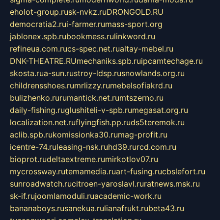
eholot-group.ru
sk-nvkz.ru
DRONGOLD.RU
democratia2.ru
i-farmer.ru
mass-sport.org
jablonex.spb.ru
bookmess.ru
linkword.ru
refineua.com.ru
cs-spec.net.ru
altay-mebel.ru
DNK-THEATRE.RU
mechaniks.spb.ru
ipcamtechage.ru
skosta.ru
a-sun.ru
stroy-ldsp.ru
snowlands.org.ru
childrensshoes.ru
mrlizzy.ru
mebelsofiakrd.ru
bulizhenko.ru
rumantick.net.ru
mtszerno.ru
daily-fishing.ru
glushiteli-v-spb.ru
megasat.org.ru
localization.net.ru
flyingfish.pp.ru
ds5teremok.ru
aclib.spb.ru
komissionka30.ru
mag-profit.ru
icentre-74.ru
leasing-nsk.ru
hd39.ru
rcd.com.ru
bioprot.ru
deltaextreme.ru
mirkotlov07.ru
mycrossway.ru
temamedia.ru
art-fusing.ru
cbslefort.ru
sunroadwatch.ru
citroen-yaroslavl.ru
ratnews.msk.ru
sk-if.ru
joomlamoduli.ru
academic-work.ru
bananaboys.ru
sanekua.ru
lianafrukt.ru
beta43.ru