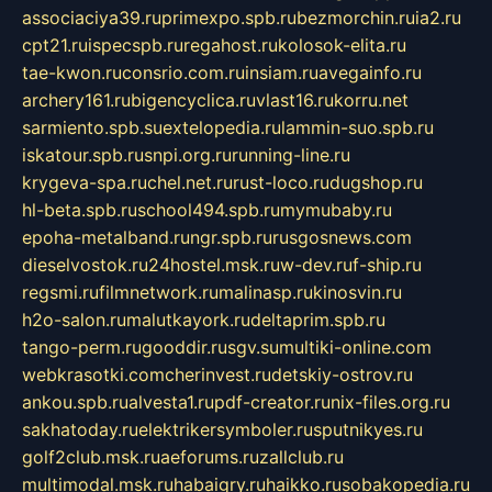
associaciya39.ru
primexpo.spb.ru
bezmorchin.ru
ia2.ru
cpt21.ru
ispecspb.ru
regahost.ru
kolosok-elita.ru
tae-kwon.ru
consrio.com.ru
insiam.ru
avegainfo.ru
archery161.ru
bigencyclica.ru
vlast16.ru
korru.net
sarmiento.spb.su
extelopedia.ru
lammin-suo.spb.ru
iskatour.spb.ru
snpi.org.ru
running-line.ru
krygeva-spa.ru
chel.net.ru
rust-loco.ru
dugshop.ru
hl-beta.spb.ru
school494.spb.ru
mymubaby.ru
epoha-metalband.ru
ngr.spb.ru
rusgosnews.com
dieselvostok.ru
24hostel.msk.ru
w-dev.ru
f-ship.ru
regsmi.ru
filmnetwork.ru
malinasp.ru
kinosvin.ru
h2o-salon.ru
malutkayork.ru
deltaprim.spb.ru
tango-perm.ru
gooddir.ru
sgv.su
multiki-online.com
webkrasotki.com
cherinvest.ru
detskiy-ostrov.ru
ankou.spb.ru
alvesta1.ru
pdf-creator.ru
nix-files.org.ru
sakhatoday.ru
elektrikersymboler.ru
sputnikyes.ru
golf2club.msk.ru
aeforums.ru
zallclub.ru
multimodal.msk.ru
habaigry.ru
haikko.ru
sobakopedia.ru