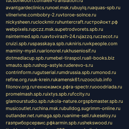
tucsonwoori.com
alex-translation.ru
avantgardeclinics.ru
noel.msk.ru
buylq.ru
aquas-spb.ru
vilnerivne.com
bobry-2.ru
vtoroe-solnce.ru
nickysheen.ru
clockmir.ru
huntercraft.ru
стройокт.рф
webpixels.ru
pczz.msk.su
petrodvorets.spb.ru
nsintermed.spb.ru
avtovirazh-24.ru
jazzq.ru
czecot.ru
cruizi.spb.ru
spasskaya.spb.ru
kniris.ru
vkpeople.com
maminy-mysli.ru
arionorel.ru
khuseniosif.ru
dotmediacup.spb.ru
mebel-tiraspol.ru
all-books.biz
vmauto.spb.ru
shop-astyle.ru
derevo-s.ru
contrinform.ru
gutserial.ru
mdrussia.spb.ru
monod.ru
refine.org.ru
uk-krein.ru
kamensk61.ru
zooclub.info
filonov.org.ru
технокамск.рф
ra-spectr.ru
ooodriada.ru
promelmash.spb.ru
ixtys.spb.ru
fccity.ru
glamourstudio.spb.ru
kola-nature.org
spbmaster.spb.ru
musicoutlet.ru
china.msk.ru
bulldog.su
grimm-online.ru
outlander.net.ru
maga.spb.ru
anime-sell.ru
keseloy.ru
газприборсервис.рф
karmin.spb.ru
shekswood.ru