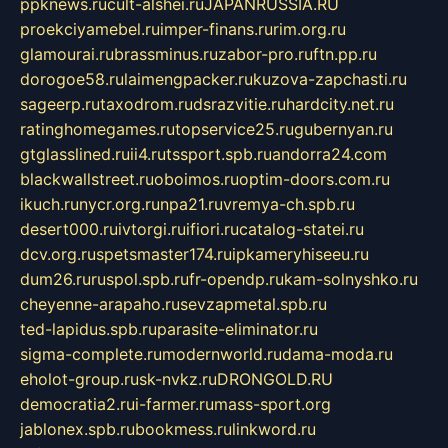
ppknews.ru
cult-alshei.ru
JAPANRUSSIA.RU
proekciyamebel.ru
imper-finans.ru
rim.org.ru
glamourai.ru
brassminus.ru
zabor-pro.ru
ftn.pp.ru
dorogoe58.ru
laimengpacker.ru
kuzova-zapchasti.ru
sageerp.ru
taxodrom.ru
dsrazvitie.ru
hardcity.net.ru
ratinghomegames.ru
topservice25.ru
gubernyan.ru
gtglasslined.ru
ii4.ru
tssport.spb.ru
andorra24.com
blackwallstreet.ru
oboimos.ru
optim-doors.com.ru
ikuch.ru
nycr.org.ru
npa21.ru
vremya-ch.spb.ru
desert000.ru
ivtorgi.ru
ifiori.ru
catalog-statei.ru
dcv.org.ru
spetsmaster174.ru
ipkameryhiseeu.ru
dum26.ru
ruspol.spb.ru
fr-opendp.ru
kam-solnyshko.ru
cheyenne-arapaho.ru
sevzapmetal.spb.ru
ted-lapidus.spb.ru
parasite-eliminator.ru
sigma-complete.ru
modernworld.ru
dama-moda.ru
eholot-group.ru
sk-nvkz.ru
DRONGOLD.RU
democratia2.ru
i-farmer.ru
mass-sport.org
jablonex.spb.ru
bookmess.ru
linkword.ru