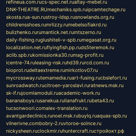
refineua.com.ru
cs-spec.net.ru
altay-mebel.ru
DNK-THEATRE.RU
mechaniks.spb.ru
ipcamtechage.ru
skosta.ru
a-sun.ru
stroy-ldsp.ru
snowlands.org.ru
childrensshoes.ru
mrlizzy.ru
mebelsofiakrd.ru
bulizhenko.ru
rumantick.net.ru
mtszerno.ru
daily-fishing.ru
glushiteli-v-spb.ru
megasat.org.ru
localization.net.ru
flyingfish.pp.ru
ds5teremok.ru
aclib.spb.ru
komissionka30.ru
mag-profit.ru
icentre-74.ru
leasing-nsk.ru
hd39.ru
rcd.com.ru
bioprot.ru
deltaextreme.ru
mirkotlov07.ru
mycrossway.ru
temamedia.ru
art-fusing.ru
cbslefort.ru
sunroadwatch.ru
citroen-yaroslavl.ru
ratnews.msk.ru
sk-if.ru
joomlamoduli.ru
academic-work.ru
bananaboys.ru
sanekua.ru
lianafrukt.ru
beta43.ru
tucsonwoori.com
alex-translation.ru
avantgardeclinics.ru
noel.msk.ru
buylq.ru
aquas-spb.ru
vilnerivne.com
bobry-2.ru
vtoroe-solnce.ru
nickysheen.ru
clockmir.ru
huntercraft.ru
стройокт.рф