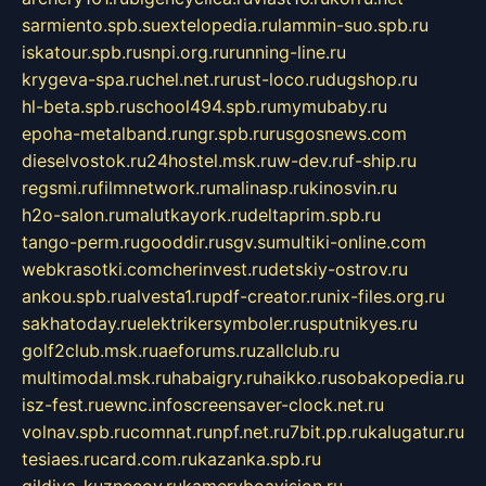
sarmiento.spb.su
extelopedia.ru
lammin-suo.spb.ru
iskatour.spb.ru
snpi.org.ru
running-line.ru
krygeva-spa.ru
chel.net.ru
rust-loco.ru
dugshop.ru
hl-beta.spb.ru
school494.spb.ru
mymubaby.ru
epoha-metalband.ru
ngr.spb.ru
rusgosnews.com
dieselvostok.ru
24hostel.msk.ru
w-dev.ru
f-ship.ru
regsmi.ru
filmnetwork.ru
malinasp.ru
kinosvin.ru
h2o-salon.ru
malutkayork.ru
deltaprim.spb.ru
tango-perm.ru
gooddir.ru
sgv.su
multiki-online.com
webkrasotki.com
cherinvest.ru
detskiy-ostrov.ru
ankou.spb.ru
alvesta1.ru
pdf-creator.ru
nix-files.org.ru
sakhatoday.ru
elektrikersymboler.ru
sputnikyes.ru
golf2club.msk.ru
aeforums.ru
zallclub.ru
multimodal.msk.ru
habaigry.ru
haikko.ru
sobakopedia.ru
isz-fest.ru
ewnc.info
screensaver-clock.net.ru
volnav.spb.ru
comnat.ru
npf.net.ru
7bit.pp.ru
kalugatur.ru
tesiaes.ru
card.com.ru
kazanka.spb.ru
gildiya-kuznecov.ru
kameryboavision.ru