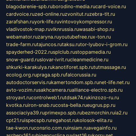
blagodarenie-spb.ru
borodino-media.ru
card-voice.ru
cardvoice.ru
zed-online.ru
zvonitut.ru
zebra-tlt.ru
zarafshan.ru
york-life.ru
vintovoykompressor.ru
vladivostok-map.ru
vlknrussia.ru
wasabi-shop.ru
webamator.ru
zaryna.ru
youtubefree.ru
x-ton.ru
trade-farm.ru
tajuncos.ru
taksu.ru
tor-lyubov-i-grom.ru
spayderhed-2022.ru
splclub.ru
stoppamedia.ru
snow-guard.ru
slovar-ivrit.ru
cleanmedicine.ru
shkurki-karakulya.ru
kanotiforet.spb.ru
tutmassage.ru
ecolog.org.ru
praga.spb.ru
falcorussia.ru
autodoctorservis.ru
kamertondom.spb.ru
net-life.net.ru
avto-vozim.ru
sakhcamera.ru
alliance-electro.spb.ru
stroyavt.ru
controlweb1.ru
tdsak74.ru
kinzozo-ru.ru
kvotka.ru
iron-snab.ru
costa-bella.ru
eugrus.pp.ru
associaciya39.ru
primexpo.spb.ru
bezmorchin.ru
ia2.ru
cpt21.ru
ispecspb.ru
regahost.ru
kolosok-elita.ru
tae-kwon.ru
consrio.com.ru
insiam.ru
avegainfo.ru
archery161.ru
bigencyclica.ru
vlast16.ru
korru.net