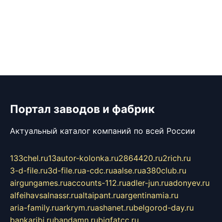
Портал заводов и фабрик
Актуальный каталог компаний по всей России
133chel.ru
13autor-kolonka.ru
2864420.ru
2rich.ru
3-d-file.ru
3d-file.ru
a-cdc.ru
aalse.ru
a380club.ru
airgungames.ru
accounts-112.ru
adler-jun.ru
adonyev.ru
alfeihavsalnassr.ru
altaipant.ru
argentinamia.ru
aria-family.ru
arkrym.ru
ashanet.ru
belgorod-day.ru
bankaribi.ru
bandamn.ru
bigfatcc.ru