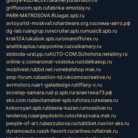
griffoncom.spb.ru
fabrika-emotsiy.ru
PARK-MATROSOVA.RU
agat.spb.ru
avtoyurist-moskva1.ru
hardware.org.ru
схема-авто.рф
dg-lab.ru
angrup.ru
recruiter.spb.ru
music8.spb.ru
krsk124.ru
kubok.spb.ru
romanofforex.ru
analitikaplus.ru
spyonline.ru
zosikamery.ru
sloboda-ural.pp.ru
AUTO-COM.SU
hohota.net
alimy.ru
online-z.com
aromat-vostoka.ru
otdelkaexp.ru
mobilvest.ru
bbd.net.ru
mebelshop.msk.ru
smp-forum.ru
bastion-td.ru
kosmoscreative.ru
avrmotors.ru
art-galadesign.ru
tiffany-c.ru
ecostep-samara.ru
d-p.spb.ru
галактика73.рф
sko.com.ru
davitamebel-spb.ru
fotsis.ru
tesiaes.ru
kokoroyari.spb.ru
blesna-kazan.ru
mossilver.ru
lenderoq.ru
sergeydobrin.ru
tochkazvuka.msk.ru
people-of-art.ru
bezzubova.ru
clubtibet.ru
orior-aks.ru
dynamoauto.ru
szk-favorit.ru
carlines.ru
flatnsk.ru