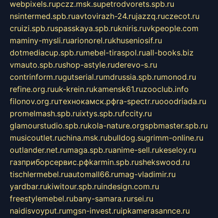
webpixels.ru
pczz.msk.su
petrodvorets.spb.ru
nsintermed.spb.ru
avtovirazh-24.ru
jazzq.ru
czecot.ru
cruizi.spb.ru
spasskaya.spb.ru
kniris.ru
vkpeople.com
maminy-mysli.ru
arionorel.ru
khuseniosif.ru
dotmediacup.spb.ru
mebel-tiraspol.ru
all-books.biz
vmauto.spb.ru
shop-astyle.ru
derevo-s.ru
contrinform.ru
gutserial.ru
mdrussia.spb.ru
monod.ru
refine.org.ru
uk-krein.ru
kamensk61.ru
zooclub.info
filonov.org.ru
технокамск.рф
ra-spectr.ru
ooodriada.ru
promelmash.spb.ru
ixtys.spb.ru
fccity.ru
glamourstudio.spb.ru
kola-nature.org
spbmaster.spb.ru
musicoutlet.ru
china.msk.ru
bulldog.su
grimm-online.ru
outlander.net.ru
maga.spb.ru
anime-sell.ru
keseloy.ru
газприборсервис.рф
karmin.spb.ru
shekswood.ru
tischlermebel.ru
automall66.ru
mag-vladimir.ru
yardbar.ru
kiwitour.spb.ru
indesign.com.ru
freestylemebel.ru
bany-samara.ru
rsei.ru
naidisvoyput.ru
mgsn-invest.ru
ipkamerasannce.ru