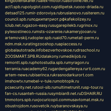
kingbolenskaner.ru
alex-motor.ru
astroline.net.ru
act1.spb.ru
polyglot.com.ru
gidlipetsk.ru
ooo-driada.ru
detsad125.ru
mir-zdoroviya.ru
bruslanovo.ru
siterem.ru
council.spb.ru
лодкипатриот.рф
kafekolizey.ru
iclub.net.ru
gazon-easy.ru
sugarepilekb.ru
grinox.ru
pylesostineco.ru
msts-ozarenie.ru
kameryjooan.ru
artemovskij.ru
dopler.spb.ru
aid70.ru
metall-perm.ru
ndm.msk.ru
ratingzooshop.ru
apiaccess.ru
globalautotrade.info
bezverhovskoe.ru
drsschool.ru
ZOOSMART.SPB.RU
dalakony.ru
medikijob.ru
remontt.spb.ru
photostudia.spb.ru
myragon.ru
terramia.ru
academy62.ru
gardengallereya.ru
rti.com.ru
artem-news.ru
biserinca.ru
krasnodarkurort.com
imshowtv.ru
mebel-v-tule.ru
mobtopik.ru
pcsecurity.net.ru
tool-sib.ru
multimetrunit.ru
sp-tour.ru
fan-cs.ru
santeh-russia.ru
symbian9.net.ru
DSHAIR.RU
tmmotors.spb.ru
xjocuricopii.com
musavtomat.msk.ru
obustrojdom.ru
sovetcik.ru
ybaranovskaya.ru